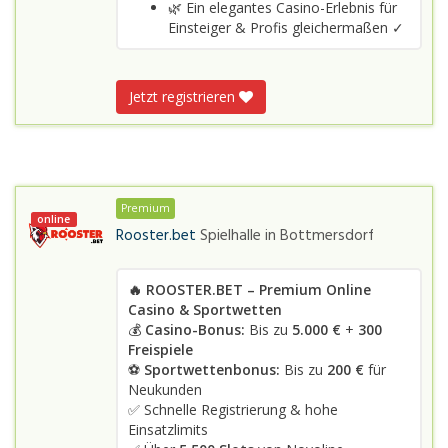
🌿 Ein elegantes Casino-Erlebnis für
Einsteiger & Profis gleichermaßen ✓
Jetzt registrieren
Premium
online
Rooster.bet
Spielhalle in
Bottmersdorf
🔥 ROOSTER.BET – Premium Online
Casino & Sportwetten
💰
Casino-Bonus:
Bis zu
5.000 €
+
300
Freispiele
⚽
Sportwettenbonus:
Bis zu
200 €
für
Neukunden
✅ Schnelle Registrierung & hohe
Einsatzlimits