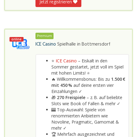
Jetzt registrieren
Premium
online
ICE Casino
Spielhalle in
Bottmersdorf
⭐
ICE Casino
– Eiskalt in den
Sommer gestartet, jetzt voll im Spiel
mit hohen Limits! ⭐
🔥 Willkommensbonus: Bis zu
1.500 €
mit 450 %
auf deine ersten vier
Einzahlungen ✓
🎁
270 Freispiele
– z. B. auf beliebte
Slots wie Book of Fallen & mehr ✓
🎰 Top-Auswahl: Spiele von
renommierten Anbietern wie
Novoline, Pragmatic, Gamomat &
mehr ✓
🏆 Mehrfach ausgezeichnet und