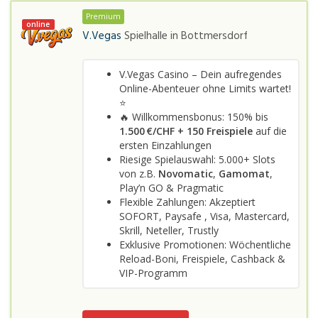
Premium
online
V.Vegas
Spielhalle in
Bottmersdorf
V.Vegas Casino – Dein aufregendes
Online-Abenteuer ohne Limits wartet!
⭐
🔥 Willkommensbonus: 150% bis
1.500 €/CHF + 150 Freispiele
auf die
ersten Einzahlungen
Riesige Spielauswahl: 5.000+ Slots
von z.B.
Novomatic
,
Gamomat
,
Play’n GO & Pragmatic
Flexible Zahlungen: Akzeptiert
SOFORT, Paysafe , Visa, Mastercard,
Skrill, Neteller, Trustly
Exklusive Promotionen: Wöchentliche
Reload-Boni, Freispiele, Cashback &
VIP-Programm