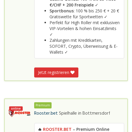
€/CHF + 200 Freispiele
✓
Sportbonus
: 100 % bis 250 € + 20 €
Gratiswette für Sportwetten ✓
Perfekt für High Roller mit exklusiven
VIP-Vorteilen & hohen Einsatzlimits
✓
Zahlungen mit Kreditkarten,
SOFORT, Crypto, Überweisung & E-
Wallets ✓
Jetzt registrieren
Premium
online
Rooster.bet
Spielhalle in
Bottmersdorf
🔥
ROOSTER.BET
– Premium Online