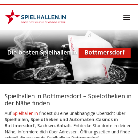
Skip
to
main
Toggl
content
navig
Die besten Spielhallen in
Bottmersdorf
Spielhallen in Bottmersdorf – Spielotheken in
der Nähe finden
Auf
Spielhallen.in
findest du eine unabhängige Übersicht über
Spielhallen, Spielotheken und Automaten-Casinos in
Bottmersdorf, Sachsen-Anhalt
. Entdecke Standorte in deiner
Nähe, informiere dich über Adressen, Öffnungszeiten und finde
schnell die passende Spielhalle in Bottmersdorf.