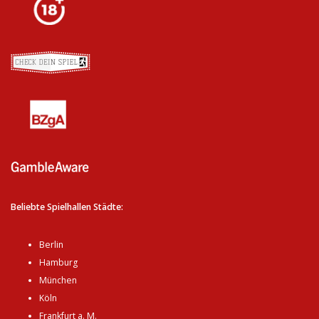
Beliebte Spielhallen Städte:
Berlin
Hamburg
München
Köln
Frankfurt a. M.