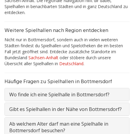
Sachsen-Anhalt. Die regionale Navigation hilft dir dabei,
Spielhallen in benachbarten Städten und in ganz Deutschland zu
entdecken.
Weitere Spielhallen nach Region entdecken
Nicht nur in Bottmersdorf, sondern auch in vielen weiteren
Städten findest du Spielhallen und Spielotheken die im besten
Fall jetzt geöffnet sind. Entdecke zusätzliche Standorte im
Bundesland
Sachsen-Anhalt
oder stöbere durch unsere
Übersicht aller Spielhallen in
Deutschland
.
Häufige Fragen zu Spielhallen in Bottmersdorf
Wo finde ich eine Spielhalle in Bottmersdorf?
Gibt es Spielhallen in der Nähe von Bottmersdorf?
Ab welchem Alter darf man eine Spielhalle in
Bottmersdorf besuchen?