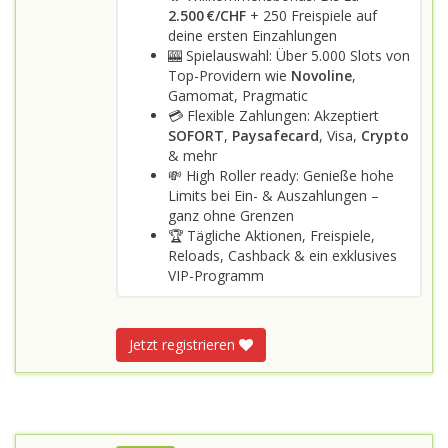
2.500 €/CHF
+ 250 Freispiele auf
deine ersten Einzahlungen
🎰 Spielauswahl: Über 5.000 Slots von
Top-Providern wie
Novoline
,
Gamomat, Pragmatic
💳 Flexible Zahlungen: Akzeptiert
SOFORT
,
Paysafecard
, Visa,
Crypto
& mehr
💸 High Roller ready: Genieße hohe
Limits bei Ein- & Auszahlungen –
ganz ohne Grenzen
🏆 Tägliche Aktionen, Freispiele,
Reloads, Cashback & ein exklusives
VIP-Programm
Jetzt registrieren