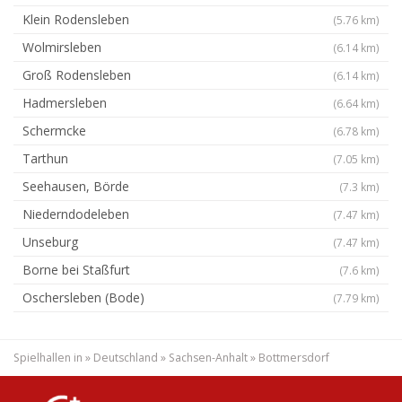
Klein Rodensleben
(5.76 km)
Wolmirsleben
(6.14 km)
Groß Rodensleben
(6.14 km)
Hadmersleben
(6.64 km)
Schermcke
(6.78 km)
Tarthun
(7.05 km)
Seehausen, Börde
(7.3 km)
Niederndodeleben
(7.47 km)
Unseburg
(7.47 km)
Borne bei Staßfurt
(7.6 km)
Oschersleben (Bode)
(7.79 km)
Spielhallen in
»
Deutschland
»
Sachsen-Anhalt
»
Bottmersdorf