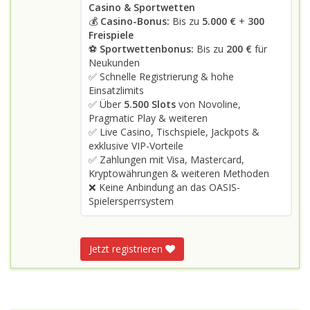
Casino & Sportwetten
💰
Casino-Bonus:
Bis zu
5.000 €
+
300
Freispiele
⚽
Sportwettenbonus:
Bis zu
200 €
für
Neukunden
✅ Schnelle Registrierung & hohe
Einsatzlimits
✅ Über
5.500 Slots
von Novoline,
Pragmatic Play & weiteren
✅ Live Casino, Tischspiele, Jackpots &
exklusive VIP-Vorteile
✅ Zahlungen mit Visa, Mastercard,
Kryptowährungen & weiteren Methoden
❌ Keine Anbindung an das OASIS-
Spielersperrsystem
Jetzt registrieren