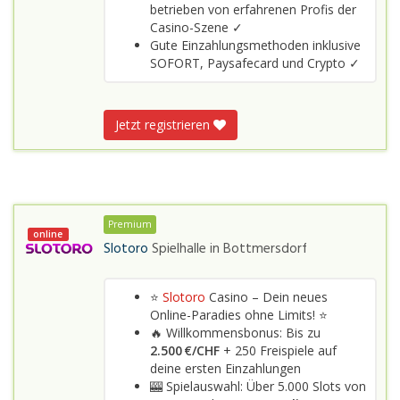
betrieben von erfahrenen Profis der
Casino-Szene ✓
Gute Einzahlungsmethoden inklusive
SOFORT, Paysafecard und Crypto ✓
Jetzt registrieren
Premium
online
Slotoro
Spielhalle in
Bottmersdorf
⭐
Slotoro
Casino – Dein neues
Online-Paradies ohne Limits! ⭐
🔥 Willkommensbonus: Bis zu
2.500 €/CHF
+ 250 Freispiele auf
deine ersten Einzahlungen
🎰 Spielauswahl: Über 5.000 Slots von