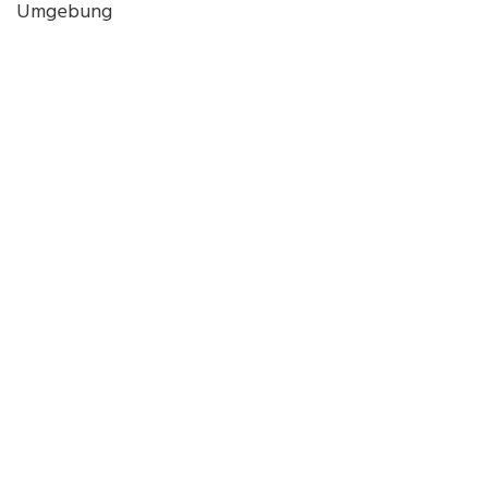
Umgebung