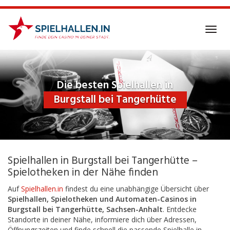
Skip
to
main
Toggl
content
navig
Die besten Spielhallen in
Burgstall bei Tangerhütte
Spielhallen in Burgstall bei Tangerhütte –
Spielotheken in der Nähe finden
Auf
Spielhallen.in
findest du eine unabhängige Übersicht über
Spielhallen, Spielotheken und Automaten-Casinos in
Burgstall bei Tangerhütte, Sachsen-Anhalt
. Entdecke
Standorte in deiner Nähe, informiere dich über Adressen,
Öffnungszeiten und finde schnell die passende Spielhalle in