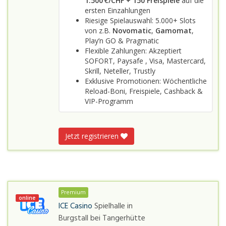
1.500 €/CHF + 150 Freispiele
auf die
ersten Einzahlungen
Riesige Spielauswahl: 5.000+ Slots
von z.B.
Novomatic
,
Gamomat
,
Play’n GO & Pragmatic
Flexible Zahlungen: Akzeptiert
SOFORT, Paysafe , Visa, Mastercard,
Skrill, Neteller, Trustly
Exklusive Promotionen: Wöchentliche
Reload-Boni, Freispiele, Cashback &
VIP-Programm
Jetzt registrieren
Premium
online
ICE Casino
Spielhalle in
Burgstall bei Tangerhütte