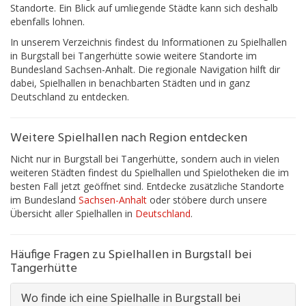
Standorte. Ein Blick auf umliegende Städte kann sich deshalb
ebenfalls lohnen.
In unserem Verzeichnis findest du Informationen zu Spielhallen
in Burgstall bei Tangerhütte sowie weitere Standorte im
Bundesland Sachsen-Anhalt. Die regionale Navigation hilft dir
dabei, Spielhallen in benachbarten Städten und in ganz
Deutschland zu entdecken.
Weitere Spielhallen nach Region entdecken
Nicht nur in Burgstall bei Tangerhütte, sondern auch in vielen
weiteren Städten findest du Spielhallen und Spielotheken die im
besten Fall jetzt geöffnet sind. Entdecke zusätzliche Standorte
im Bundesland
Sachsen-Anhalt
oder stöbere durch unsere
Übersicht aller Spielhallen in
Deutschland
.
Häufige Fragen zu Spielhallen in Burgstall bei
Tangerhütte
Wo finde ich eine Spielhalle in Burgstall bei