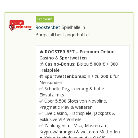
Premium
online
Rooster.bet
Spielhalle in
Burgstall bei Tangerhütte
🔥 ROOSTER.BET – Premium Online
Casino & Sportwetten
💰
Casino-Bonus:
Bis zu
5.000 €
+
300
Freispiele
⚽
Sportwettenbonus:
Bis zu
200 €
für
Neukunden
✅ Schnelle Registrierung & hohe
Einsatzlimits
✅ Über
5.500 Slots
von Novoline,
Pragmatic Play & weiteren
✅ Live Casino, Tischspiele, Jackpots &
exklusive VIP-Vorteile
✅ Zahlungen mit Visa, Mastercard,
Kryptowährungen & weiteren Methoden
❌ Keine Anbindung an das OASIS-