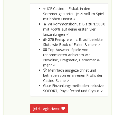
⭐ ICE Casino – Eiskalt in den
Sommer gestartet, jetzt voll im Spiel
mit hohen Limits! ⭐
🔥 Willkommensbonus: Bis zu
1.500 €
mit 450 %
auf deine ersten vier
Einzahlungen ✓
🎁
270 Freispiele
– z. B. auf beliebte
Slots wie Book of Fallen & mehr ✓
🎰 Top-Auswahl: Spiele von
renommierten Anbietern wie
Novoline, Pragmatic, Gamomat &
mehr ✓
🏆 Mehrfach ausgezeichnet und
betrieben von erfahrenen Profis der
Casino-Szene ✓
Gute Einzahlungsmethoden inklusive
SOFORT, Paysafecard und Crypto ✓
Jetzt registrieren