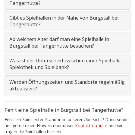
Tangerhütte?
Gibt es Spielhallen in der Nähe von Burgstall bei
Tangerhütte?
Ab welchem Alter darf man eine Spielhalle in
Burgstall bei Tangerhütte besuchen?
Was ist der Unterschied zwischen einer Spielhalle,
Spielothek und Spielbank?
Werden Öffnungszeiten und Standorte regelmäßig
aktualisiert?
Fehlt eine Spielhalle in Burgstall bei Tangerhütte?
Fehlt ein Spielcenter-Standort in unserer Übersicht? Dann sende
uns gerne einen Hinweis über unser
Kontaktformular
und wir
tragen die Spielhallen hier ein.