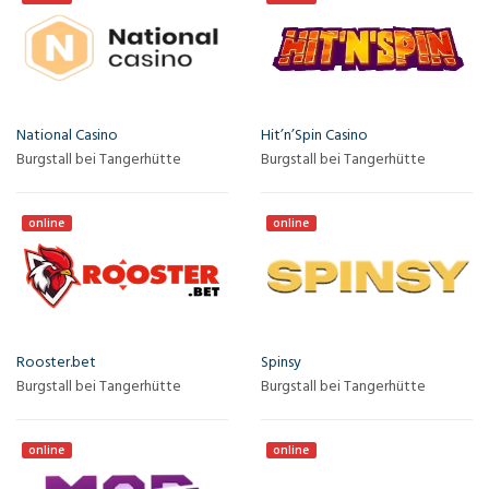
National Casino
Hit’n’Spin Casino
Burgstall bei Tangerhütte
Burgstall bei Tangerhütte
online
online
Rooster.bet
Spinsy
Burgstall bei Tangerhütte
Burgstall bei Tangerhütte
online
online