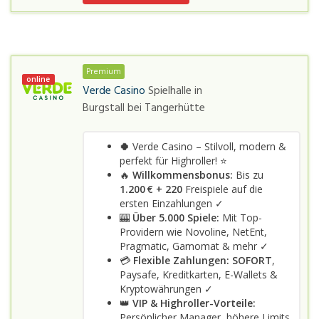
Premium
online
Verde Casino
Spielhalle in
Burgstall bei Tangerhütte
🍀
Verde Casino – Stilvoll, modern &
perfekt für Highroller! ⭐
🔥
Willkommensbonus:
Bis zu
1.200 € + 220
Freispiele auf die
ersten Einzahlungen ✓
🎰
Über 5.000 Spiele:
Mit Top-
Providern wie Novoline, NetEnt,
Pragmatic, Gamomat & mehr ✓
💳
Flexible Zahlungen:
SOFORT
,
Paysafe, Kreditkarten, E-Wallets &
Kryptowährungen ✓
👑
VIP & Highroller-Vorteile:
Persönlicher Manager, höhere Limits