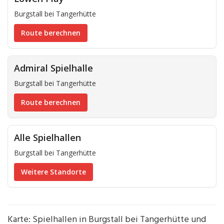
Burgstall bei Tangerhütte
Route berechnen
Admiral Spielhalle
Burgstall bei Tangerhütte
Route berechnen
Alle Spielhallen
Burgstall bei Tangerhütte
Weitere Standorte
Karte: Spielhallen in Burgstall bei Tangerhütte und