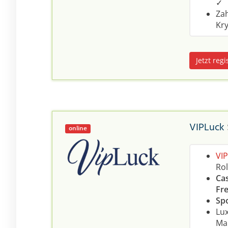
✓
Zah
Kr
Jetzt reg
VIPLuck
online
VI
Rol
Ca
Fre
Sp
Lu
Ma