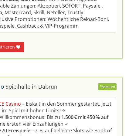
xible Zahlungen: Akzeptiert SOFORT, Paysafe ,
a, Mastercard, Skrill, Neteller, Trustly
lusive Promotionen: Wöchentliche Reload-Boni,
eispiele, Cashback & VIP-Programm
istrieren
no
Spielhalle in
Dabrun
Premium
CE Casino
– Eiskalt in den Sommer gestartet, jetzt
l im Spiel mit hohen Limits! ⭐
 Willkommensbonus: Bis zu
1.500 € mit 450 %
auf
ne ersten vier Einzahlungen ✓
270 Freispiele
– z. B. auf beliebte Slots wie Book of