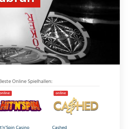
Beste Online Spielhallen:
online
online
t’n’Spin Casino
Cashed