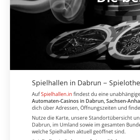
Spielhallen in Dabrun – Spieloth
Auf
Spielhallen.in
findest du eine unabhängig
Automaten-Casinos in Dabrun, Sachsen-Anha
dich über Adressen, Öffnungszeiten und finde 
Nutze die Karte, unsere Standortübersicht un
Dabrun, im Umland sowie im gesamten Bundes
welche Spielhallen aktuell geöffnet sind.