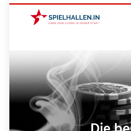
Skip
to
main
content
Die be