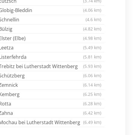
Eutzsch
(3.74 km)
Globig-Bleddin
(4.06 km)
Schnellin
(4.6 km)
Bülzig
(4.82 km)
Elster (Elbe)
(4.98 km)
Leetza
(5.49 km)
Listerfehrda
(5.81 km)
Trebitz bei Lutherstadt Wittenberg
(5.93 km)
Schützberg
(6.06 km)
Zemnick
(6.14 km)
Kemberg
(6.25 km)
Rotta
(6.28 km)
Zahna
(6.42 km)
Mochau bei Lutherstadt Wittenberg
(6.49 km)