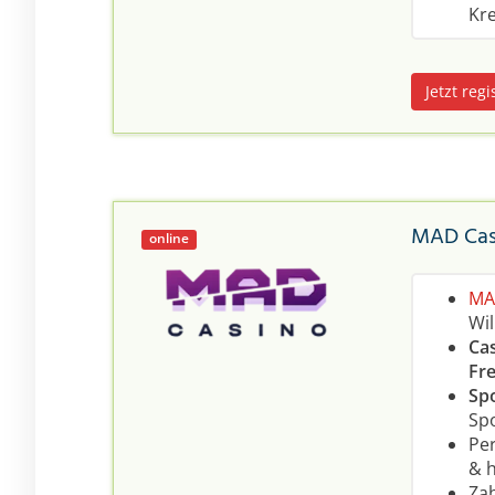
Kre
Jetzt reg
MAD Cas
online
MA
Wi
Ca
Fre
Sp
Sp
Per
& h
Zah