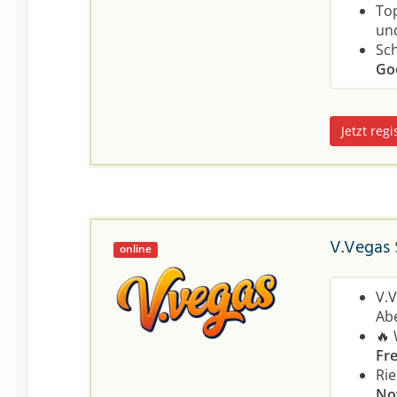
To
un
Sch
Go
Jetzt reg
V.Vegas
online
V.V
Abe
🔥
Fre
Rie
No