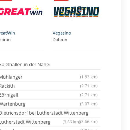
reatWin
Vegasino
abrun
Dabrun
Spielhallen in der Nähe:
Mühlanger
(1.83 km)
Rackith
(2.71 km)
Zörnigall
(2.71 km)
Wartenburg
(3.07 km)
Dietrichsdorf bei Lutherstadt Wittenberg
Lutherstadt Wittenberg
(3.66 km)
(3.66 km)