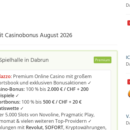
D
mit Casinobonus August 2026
I
Spielhalle in
Dabrun
Premium
D
lazzo
: Premium Online Casino mit großem
ortsbook und exklusiven Bonusaktionen ✓
sino-Bonus:
100 % bis
2.000 € / CHF + 200
ispiele
✓
ortbonus:
100 % bis
500 € / CHF + 20 €
atiswette
✓
r 5.000 Slots von Novoline, Pragmatic Play,
V
momat & vielen weiteren Top-Providern ✓
D
hlungen mit
Revolut
,
SOFORT
, Kryptowährungen,