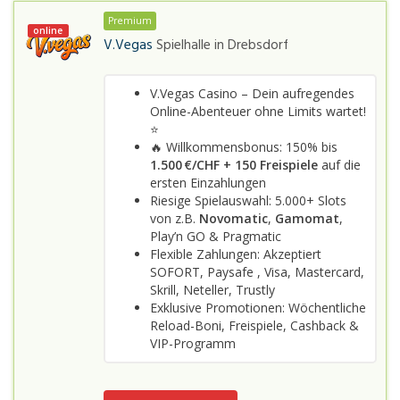
Premium
online
V.Vegas
Spielhalle in
Drebsdorf
V.Vegas Casino – Dein aufregendes
Online-Abenteuer ohne Limits wartet!
⭐
🔥 Willkommensbonus: 150% bis
1.500 €/CHF + 150 Freispiele
auf die
ersten Einzahlungen
Riesige Spielauswahl: 5.000+ Slots
von z.B.
Novomatic
,
Gamomat
,
Play’n GO & Pragmatic
Flexible Zahlungen: Akzeptiert
SOFORT, Paysafe , Visa, Mastercard,
Skrill, Neteller, Trustly
Exklusive Promotionen: Wöchentliche
Reload-Boni, Freispiele, Cashback &
VIP-Programm