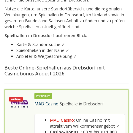
Nutze die Karte, unsere Standortübersicht und die regionalen
Verlinkungen, um Spielhallen in Drebsdorf, im Umland sowie im
gesamten Bundesland Sachsen-Anhalt zu finden und zu prüfen,
welche Spielhallen aktuell geöffnet sind.
Spielhallen in Drebsdorf auf einen Blick:
Karte & Standortsuche ✓
Spielotheken in der Nähe ✓
Anbieter & Wegbeschreibung ✓
Beste Online-Spielhallen aus Drebsdorf mit
Casinobonus August 2026
Premium
online
MAD Casino
Spielhalle in
Drebsdorf
MAD Casino
: Online Casino mit
attraktivem Willkommensangebot ✓
Casino-Bonus:
100 % bis zu
1.000