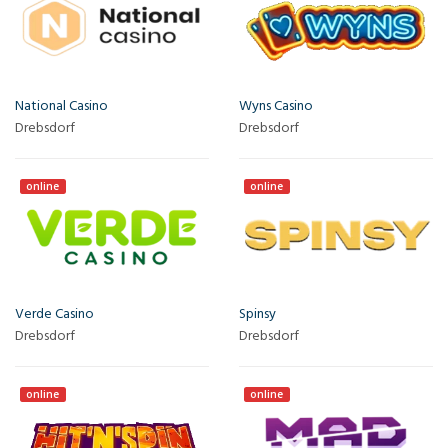
National Casino
Wyns Casino
Drebsdorf
Drebsdorf
online
online
Verde Casino
Spinsy
Drebsdorf
Drebsdorf
online
online