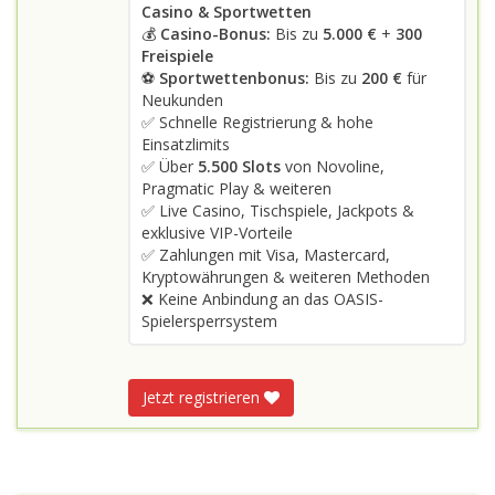
Casino & Sportwetten
💰
Casino-Bonus:
Bis zu
5.000 €
+
300
Freispiele
⚽
Sportwettenbonus:
Bis zu
200 €
für
Neukunden
✅ Schnelle Registrierung & hohe
Einsatzlimits
✅ Über
5.500 Slots
von Novoline,
Pragmatic Play & weiteren
✅ Live Casino, Tischspiele, Jackpots &
exklusive VIP-Vorteile
✅ Zahlungen mit Visa, Mastercard,
Kryptowährungen & weiteren Methoden
❌ Keine Anbindung an das OASIS-
Spielersperrsystem
Jetzt registrieren