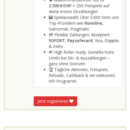
2.500 €/CHF
+ 250 Freispiele auf
deine ersten Einzahlungen
🎰 Spielauswahl: Über 5.000 Slots von
Top-Providern wie
Novoline
,
Gamomat, Pragmatic
💳 Flexible Zahlungen: Akzeptiert
SOFORT
,
Paysafecard
, Visa,
Crypto
& mehr
💸 High Roller ready: Genieße hohe
Limits bei Ein- & Auszahlungen –
ganz ohne Grenzen
🏆 Tägliche Aktionen, Freispiele,
Reloads, Cashback & ein exklusives
VIP-Programm
Jetzt registrieren