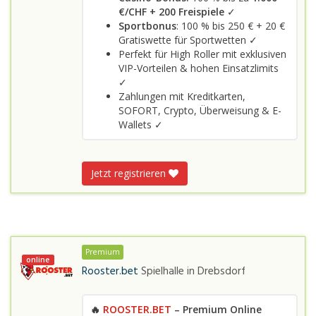
€/CHF + 200 Freispiele
✓
Sportbonus
: 100 % bis 250 € + 20 €
Gratiswette für Sportwetten ✓
Perfekt für High Roller mit exklusiven
VIP-Vorteilen & hohen Einsatzlimits
✓
Zahlungen mit Kreditkarten,
SOFORT, Crypto, Überweisung & E-
Wallets ✓
Jetzt registrieren
Premium
online
Rooster.bet
Spielhalle in
Drebsdorf
🔥
ROOSTER.BET
– Premium Online