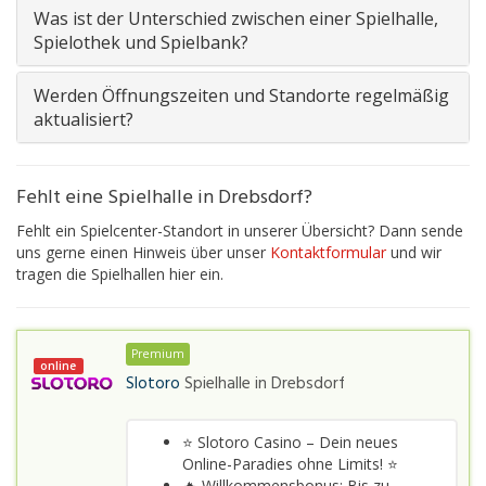
Was ist der Unterschied zwischen einer Spielhalle,
Spielothek und Spielbank?
Werden Öffnungszeiten und Standorte regelmäßig
aktualisiert?
Fehlt eine Spielhalle in Drebsdorf?
Fehlt ein Spielcenter-Standort in unserer Übersicht? Dann sende
uns gerne einen Hinweis über unser
Kontaktformular
und wir
tragen die Spielhallen hier ein.
Premium
online
Slotoro
Spielhalle in
Drebsdorf
⭐ Slotoro Casino – Dein neues
Online-Paradies ohne Limits! ⭐
🔥 Willkommensbonus: Bis zu