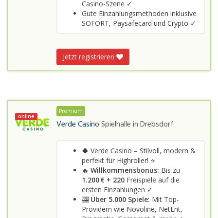
Casino-Szene ✓
Gute Einzahlungsmethoden inklusive
SOFORT, Paysafecard und Crypto ✓
Jetzt registrieren
Premium
online
Verde Casino
Spielhalle in
Drebsdorf
🍀
Verde Casino – Stilvoll, modern &
perfekt für Highroller! ⭐
🔥
Willkommensbonus:
Bis zu
1.200 € + 220
Freispiele auf die
ersten Einzahlungen ✓
🎰
Über 5.000 Spiele:
Mit Top-
Providern wie Novoline, NetEnt,