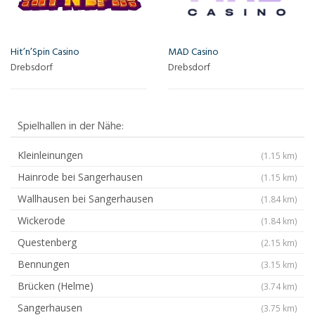
Hit’n’Spin Casino
MAD Casino
Drebsdorf
Drebsdorf
Spielhallen in der Nähe:
Kleinleinungen
(1.15 km)
Hainrode bei Sangerhausen
(1.15 km)
Wallhausen bei Sangerhausen
(1.84 km)
Wickerode
(1.84 km)
Questenberg
(2.15 km)
Bennungen
(3.15 km)
Brücken (Helme)
(3.74 km)
Sangerhausen
(3.75 km)