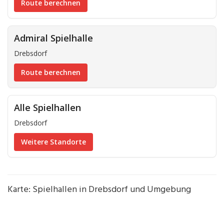
Route berechnen
Admiral Spielhalle
Drebsdorf
Route berechnen
Alle Spielhallen
Drebsdorf
Weitere Standorte
Karte: Spielhallen in Drebsdorf und Umgebung