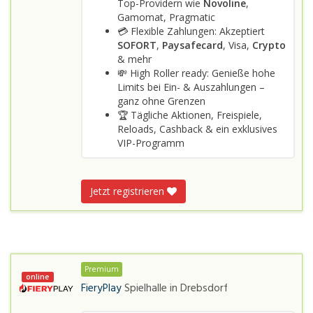
Top-Providern wie
Novoline
,
Gamomat, Pragmatic
💳 Flexible Zahlungen: Akzeptiert
SOFORT
,
Paysafecard
, Visa,
Crypto
& mehr
💸 High Roller ready: Genieße hohe
Limits bei Ein- & Auszahlungen –
ganz ohne Grenzen
🏆 Tägliche Aktionen, Freispiele,
Reloads, Cashback & ein exklusives
VIP-Programm
Jetzt registrieren
Premium
online
FieryPlay
Spielhalle in
Drebsdorf