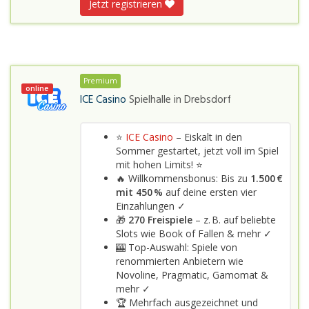
Jetzt registrieren
Premium
online
ICE Casino
Spielhalle in
Drebsdorf
⭐
ICE Casino
– Eiskalt in den
Sommer gestartet, jetzt voll im Spiel
mit hohen Limits! ⭐
🔥 Willkommensbonus: Bis zu
1.500 €
mit 450 %
auf deine ersten vier
Einzahlungen ✓
🎁
270 Freispiele
– z. B. auf beliebte
Slots wie Book of Fallen & mehr ✓
🎰 Top-Auswahl: Spiele von
renommierten Anbietern wie
Novoline, Pragmatic, Gamomat &
mehr ✓
🏆 Mehrfach ausgezeichnet und