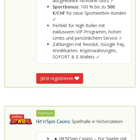
ausgewählte Novoline-Slots ✓
Sportbonus:
100 % bis zu
500
€/CHF
für neue Sportwetten-Kunden
✓
Perfekt für High Roller mit
exklusivem VIP-Programm, hohen
Limits und persönlichem Service ✓
Zahlungen mit Revolut, Google Pay,
Kreditkarten, Kryptowährungen,
SOFORT & E-Wallets ✓
Jetzt registrieren
Premium
online
Hit’n’Spin Casino
Spielhalle in
Hötensleben
★ Hit’N’Spin Casino – Für Spieler mit