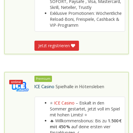
SOFORT, Paysafe , Visa, Mastercard,
Skrill, Neteller, Trustly
Exklusive Promotionen: Wöchentliche
Reload-Boni, Freispiele, Cashback &
VIP-Programm
Jetzt registrieren
Premium
online
ICE Casino
Spielhalle in
Hötensleben
⭐
ICE Casino
– Eiskalt in den
Sommer gestartet, jetzt voll im Spiel
mit hohen Limits! ⭐
🔥 Willkommensbonus: Bis zu
1.500 €
mit 450 %
auf deine ersten vier
Einzahlungen ✓