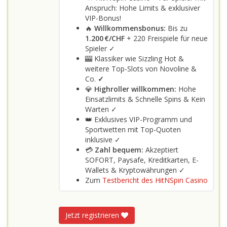
Anspruch: Hohe Limits & exklusiver
VIP-Bonus!
🔥
Willkommensbonus:
Bis zu
1.200 €/CHF
+ 220 Freispiele für neue
Spieler ✓
🎰 Klassiker wie Sizzling Hot &
weitere Top-Slots von Novoline &
Co.
✓
💎
Highroller willkommen:
Hohe
Einsatzlimits & Schnelle Spins & Kein
Warten ✓
👑 Exklusives VIP-Programm und
Sportwetten mit Top-Quoten
inklusive ✓
💳
Zahl bequem:
Akzeptiert
SOFORT, Paysafe, Kreditkarten, E-
Wallets & Kryptowährungen ✓
Zum
Testbericht des HitNSpin Casino
Jetzt registrieren