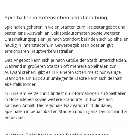
Spielhallen in Hötensleben und Umgebung
Spielhallen gehören in vielen Städten zum Freizeitangebot und
bieten eine Auswahl an Geldspielautomaten sowie weiteren
Unterhaltungsspielen. Je nach Standort befinden sich Spielhallen
häufig in Innenstädten, in Gewerbegebieten oder an gut
erreichbaren Hauptverkehrsstraßen.
Das Angebot kann sich je nach Größe der Stadt unterscheiden.
Während in größeren Städten oft mehrere Spielhallen zur
Auswahl stehen, gibt es in kleineren Orten meist nur wenige
Standorte. Ein Blick auf umliegende Städte kann sich deshalb
ebenfalls lohnen.
In unserem Verzeichnis findest du Informationen zu Spielhallen
in Hötensleben sowie weitere Standorte im Bundesland
Sachsen-Anhalt. Die regionale Navigation hilft dir dabei,
Spielhallen in benachbarten Städten und in ganz Deutschland zu
entdecken.