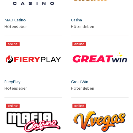
MAD Casino
Casina
Hötensleben
Hötensleben
online
online
FieryPlay
GreatWin
Hötensleben
Hötensleben
online
online