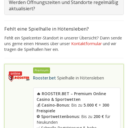
Werden Öffnungszeiten und Standorte regelmäßig
aktualisiert?
Fehlt eine Spielhalle in Hötensleben?
Fehlt ein Spielcenter-Standort in unserer Übersicht? Dann sende
uns gerne einen Hinweis über unser
Kontaktformular
und wir
tragen die Spielhallen hier ein.
Premium
online
Rooster.bet
Spielhalle in
Hötensleben
🔥 ROOSTER.BET – Premium Online
Casino & Sportwetten
💰
Casino-Bonus:
Bis zu
5.000 €
+
300
Freispiele
⚽
Sportwettenbonus:
Bis zu
200 €
für
Neukunden
✅ Schnelle Registrierung & hohe