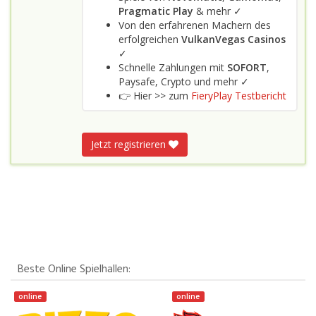
Pragmatic Play
& mehr ✓
Von den erfahrenen Machern des
erfolgreichen
VulkanVegas Casinos
✓
Schnelle Zahlungen mit
SOFORT
,
Paysafe, Crypto und mehr ✓
👉 Hier >> zum
FieryPlay Testbericht
Jetzt registrieren
Beste Online Spielhallen:
online
online