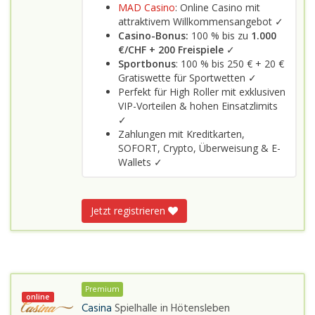
MAD Casino
: Online Casino mit
attraktivem Willkommensangebot ✓
Casino-Bonus:
100 % bis zu
1.000
€/CHF + 200 Freispiele
✓
Sportbonus
: 100 % bis 250 € + 20 €
Gratiswette für Sportwetten ✓
Perfekt für High Roller mit exklusiven
VIP-Vorteilen & hohen Einsatzlimits
✓
Zahlungen mit Kreditkarten,
SOFORT, Crypto, Überweisung & E-
Wallets ✓
Jetzt registrieren
Premium
online
Casina
Spielhalle in
Hötensleben