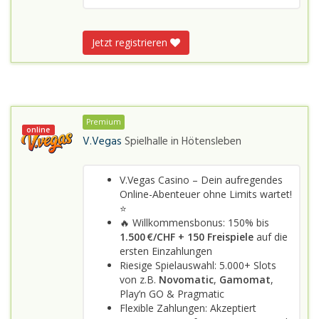
Jetzt registrieren
Premium
online
V.Vegas
Spielhalle in
Hötensleben
V.Vegas Casino – Dein aufregendes
Online-Abenteuer ohne Limits wartet!
⭐
🔥 Willkommensbonus: 150% bis
1.500 €/CHF + 150 Freispiele
auf die
ersten Einzahlungen
Riesige Spielauswahl: 5.000+ Slots
von z.B.
Novomatic
,
Gamomat
,
Play’n GO & Pragmatic
Flexible Zahlungen: Akzeptiert