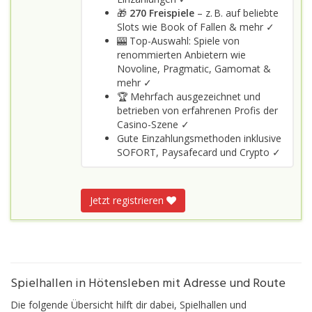
🎁
270 Freispiele
– z. B. auf beliebte
Slots wie Book of Fallen & mehr ✓
🎰 Top-Auswahl: Spiele von
renommierten Anbietern wie
Novoline, Pragmatic, Gamomat &
mehr ✓
🏆 Mehrfach ausgezeichnet und
betrieben von erfahrenen Profis der
Casino-Szene ✓
Gute Einzahlungsmethoden inklusive
SOFORT, Paysafecard und Crypto ✓
Jetzt registrieren
Spielhallen in Hötensleben mit Adresse und Route
Die folgende Übersicht hilft dir dabei, Spielhallen und