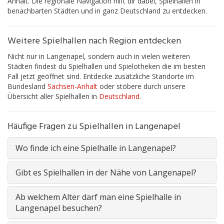
Anhalt. Die regionale Navigation hilft dir dabei, Spielhallen in
benachbarten Städten und in ganz Deutschland zu entdecken.
Weitere Spielhallen nach Region entdecken
Nicht nur in Langenapel, sondern auch in vielen weiteren
Städten findest du Spielhallen und Spielotheken die im besten
Fall jetzt geöffnet sind. Entdecke zusätzliche Standorte im
Bundesland
Sachsen-Anhalt
oder stöbere durch unsere
Übersicht aller Spielhallen in
Deutschland
.
Häufige Fragen zu Spielhallen in Langenapel
Wo finde ich eine Spielhalle in Langenapel?
Gibt es Spielhallen in der Nähe von Langenapel?
Ab welchem Alter darf man eine Spielhalle in
Langenapel besuchen?