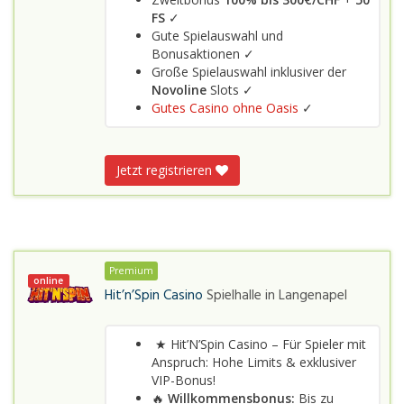
FS
✓
Gute Spielauswahl und
Bonusaktionen ✓
Große Spielauswahl inklusiver der
Novoline
Slots ✓
Gutes Casino ohne Oasis
✓
Jetzt registrieren
Premium
online
Hit’n’Spin Casino
Spielhalle in
Langenapel
★ Hit’N’Spin Casino – Für Spieler mit
Anspruch: Hohe Limits & exklusiver
VIP-Bonus!
🔥
Willkommensbonus:
Bis zu