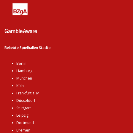
Beliebte Spielhallen Städte:
Berlin
Hamburg
München
Köln
Frankfurt a. M.
Düsseldorf
Stuttgart
Leipzig
Dortmund
Bremen