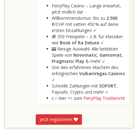
FieryPlay Casino – Lange erwartet,
jetzt endlich da!
Willkommensbonus: Bis zu
2.500
€
/CHF mit satten 450 % auf deine
ersten Einzahlungen ✓
🎁 350 Freispiele – z. B. für Klassiker
wie
Book of Ra Deluxe
✓
🎰 Riesige Auswahl: Alle beliebten
Spiele von
Novomatic
,
Gamomat
,
Pragmatic Play
& mehr ✓
Von den erfahrenen Machern des
erfolgreichen
VulkanVegas Casinos
✓
Schnelle Zahlungen mit
SOFORT
,
Paysafe, Crypto und mehr ✓
👉 Hier >> zum
FieryPlay Testbericht
Jetzt registrieren