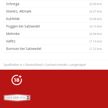
Schnega
(6.09 km)
Steinitz, Altmark
(6.37 km)
Kuhfelde
(6.68 km)
Püggen bei Salzwedel
(6.73 km)
Mehmke
(6.94 km)
Valfitz
(7.16 km)
Bornsen bei Salzwedel
(7.22 km)
Spielhallen in
»
Deutschland
»
Sachsen-Anhalt
»
Langenapel