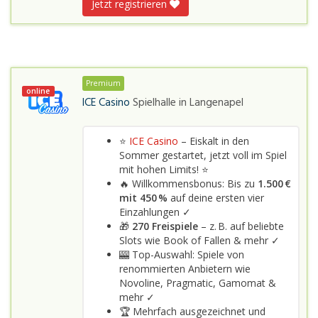
Jetzt registrieren
Premium
online
ICE Casino
Spielhalle in
Langenapel
⭐
ICE Casino
– Eiskalt in den
Sommer gestartet, jetzt voll im Spiel
mit hohen Limits! ⭐
🔥 Willkommensbonus: Bis zu
1.500 €
mit 450 %
auf deine ersten vier
Einzahlungen ✓
🎁
270 Freispiele
– z. B. auf beliebte
Slots wie Book of Fallen & mehr ✓
🎰 Top-Auswahl: Spiele von
renommierten Anbietern wie
Novoline, Pragmatic, Gamomat &
mehr ✓
🏆 Mehrfach ausgezeichnet und