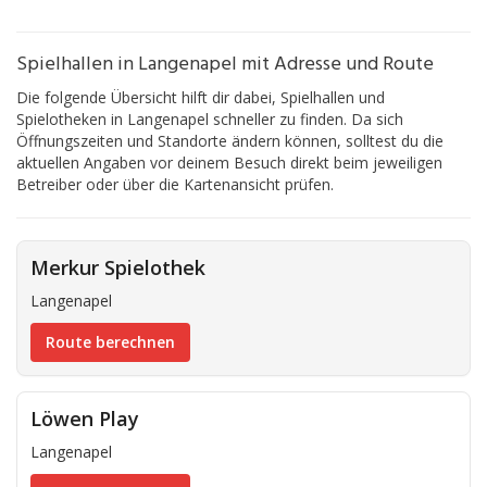
Spielhallen in Langenapel mit Adresse und Route
Die folgende Übersicht hilft dir dabei, Spielhallen und
Spielotheken in Langenapel schneller zu finden. Da sich
Öffnungszeiten und Standorte ändern können, solltest du die
aktuellen Angaben vor deinem Besuch direkt beim jeweiligen
Betreiber oder über die Kartenansicht prüfen.
Merkur Spielothek
Langenapel
Route berechnen
Löwen Play
Langenapel