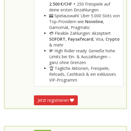
2.500 €/CHF
+ 250 Freispiele auf
deine ersten Einzahlungen
🎰 Spielauswahl: Über 5.000 Slots von
Top-Providern wie
Novoline
,
Gamomat, Pragmatic
💳 Flexible Zahlungen: Akzeptiert
SOFORT
,
Paysafecard
, Visa,
Crypto
& mehr
💸 High Roller ready: Genieße hohe
Limits bei Ein- & Auszahlungen –
ganz ohne Grenzen
🏆 Tägliche Aktionen, Freispiele,
Reloads, Cashback & ein exklusives
VIP-Programm
Jetzt registrieren