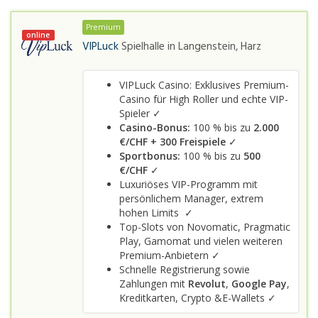
Premium
online
VIPLuck
Spielhalle in
Langenstein, Harz
VIPLuck Casino: Exklusives Premium-
Casino für High Roller und echte VIP-
Spieler ✓
Casino-Bonus:
100 % bis zu
2.000
€/CHF + 300 Freispiele
✓
Sportbonus:
100 % bis zu
500
€/CHF
✓
Luxuriöses VIP-Programm mit
persönlichem Manager, extrem
hohen Limits ✓
Top-Slots von Novomatic, Pragmatic
Play, Gamomat und vielen weiteren
Premium-Anbietern ✓
Schnelle Registrierung sowie
Zahlungen mit
Revolut
,
Google Pay
,
Kreditkarten, Crypto &E-Wallets ✓