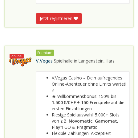
Jetzt registrieren
Premium
online
V.Vegas
Spielhalle in
Langenstein, Harz
V.Vegas Casino – Dein aufregendes
Online-Abenteuer ohne Limits wartet!
⭐
🔥 Willkommensbonus: 150% bis
1.500 €/CHF + 150 Freispiele
auf die
ersten Einzahlungen
Riesige Spielauswahl: 5.000+ Slots
von z.B.
Novomatic
,
Gamomat
,
Play’n GO & Pragmatic
Flexible Zahlungen: Akzeptiert