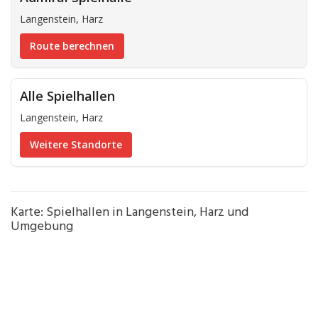
Langenstein, Harz
Route berechnen
Alle Spielhallen
Langenstein, Harz
Weitere Standorte
Karte: Spielhallen in Langenstein, Harz und
Umgebung