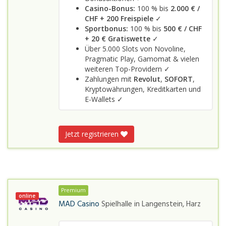
Casino-Bonus:
100 % bis
2.000 € /
CHF + 200 Freispiele
✓
Sportbonus:
100 % bis
500 € / CHF
+ 20 € Gratiswette
✓
Über 5.000 Slots von Novoline,
Pragmatic Play, Gamomat & vielen
weiteren Top-Providern ✓
Zahlungen mit
Revolut
,
SOFORT
,
Kryptowährungen, Kreditkarten und
E-Wallets ✓
Jetzt registrieren
Premium
online
MAD Casino
Spielhalle in
Langenstein, Harz