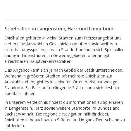
Spielhallen in Langenstein, Harz und Umgebung
Spielhallen gehören in vielen Städten zum Freizeitangebot und
bieten eine Auswahl an Geldspielautomaten sowie weiteren
Unterhaltungsspielen. Je nach Standort befinden sich Spielhallen
häufig in Innenstädten, in Gewerbegebieten oder an gut
erreichbaren Hauptverkehrsstraßen.
Das Angebot kann sich je nach Größe der Stadt unterscheiden.
Während in größeren Städten oft mehrere Spielhallen zur
Auswahl stehen, gibt es in kleineren Orten meist nur wenige
Standorte. Ein Blick auf umliegende Städte kann sich deshalb
ebenfalls lohnen.
In unserem Verzeichnis findest du Informationen zu Spielhallen
in Langenstein, Harz sowie weitere Standorte im Bundesland
Sachsen-Anhalt. Die regionale Navigation hilft dir dabei,
Spielhallen in benachbarten Städten und in ganz Deutschland zu
entdecken.