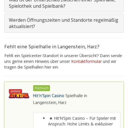
Spielothek und Spielbank?
Werden Öffnungszeiten und Standorte regelmäßig
aktualisiert?
Fehlt eine Spielhalle in Langenstein, Harz?
Fehlt ein Spielcenter-Standort in unserer Übersicht? Dann sende
uns gerne einen Hinweis über unser
Kontaktformular
und wir
tragen die Spielhallen hier ein.
Premium
online
Hit’n’Spin Casino
Spielhalle in
Langenstein, Harz
★ Hit’N’Spin Casino – Für Spieler mit
Anspruch: Hohe Limits & exklusiver