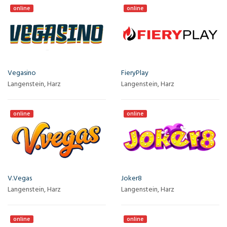
online
online
Vegasino
FieryPlay
Langenstein, Harz
Langenstein, Harz
online
online
V.Vegas
Joker8
Langenstein, Harz
Langenstein, Harz
online
online