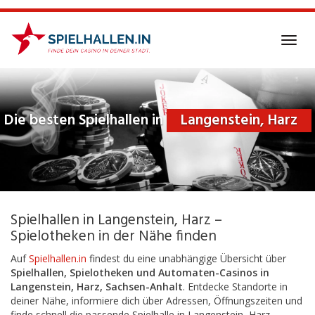
Skip
to
main
Toggl
content
navig
Die besten Spielhallen in
Langenstein, Harz
Spielhallen in Langenstein, Harz –
Spielotheken in der Nähe finden
Auf
Spielhallen.in
findest du eine unabhängige Übersicht über
Spielhallen, Spielotheken und Automaten-Casinos in
Langenstein, Harz, Sachsen-Anhalt
. Entdecke Standorte in
deiner Nähe, informiere dich über Adressen, Öffnungszeiten und
finde schnell die passende Spielhalle in Langenstein, Harz.