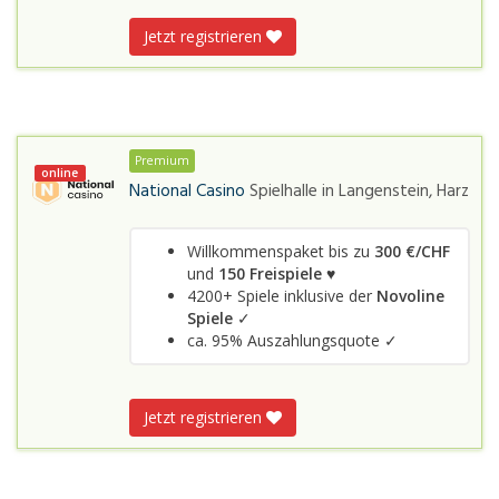
Jetzt registrieren
Premium
online
National Casino
Spielhalle in
Langenstein, Harz
Willkommenspaket bis zu
300 €/CHF
und
150 Freispiele ♥
4200+ Spiele inklusive der
Novoline
Spiele
✓
ca. 95% Auszahlungsquote ✓
Jetzt registrieren