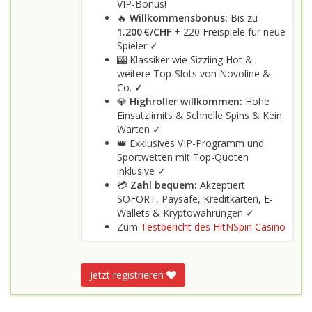
VIP-Bonus!
🔥
Willkommensbonus:
Bis zu
1.200 €/CHF
+ 220 Freispiele für neue
Spieler ✓
🎰 Klassiker wie Sizzling Hot &
weitere Top-Slots von Novoline &
Co.
✓
💎
Highroller willkommen:
Hohe
Einsatzlimits & Schnelle Spins & Kein
Warten ✓
👑 Exklusives VIP-Programm und
Sportwetten mit Top-Quoten
inklusive ✓
💳
Zahl bequem:
Akzeptiert
SOFORT, Paysafe, Kreditkarten, E-
Wallets & Kryptowährungen ✓
Zum
Testbericht des HitNSpin Casino
Jetzt registrieren