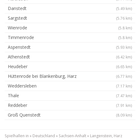
Danstedt
(5.49 km)
Sargstedt
(5.76 km)
Wienrode
(5.8 km)
Timmenrode
(5.8 km)
Aspenstedt
(5.93 km)
Athenstedt
(6.42 km)
Heudeber
(6.65 km)
Hüttenrode bei Blankenburg, Harz
(6.77 km)
Weddersleben
(7.17 km)
Thale
(7.47 km)
Reddeber
(7.91 km)
Groß Quenstedt
(8.09 km)
Spielhallen in
»
Deutschland
»
Sachsen-Anhalt
»
Langenstein, Harz