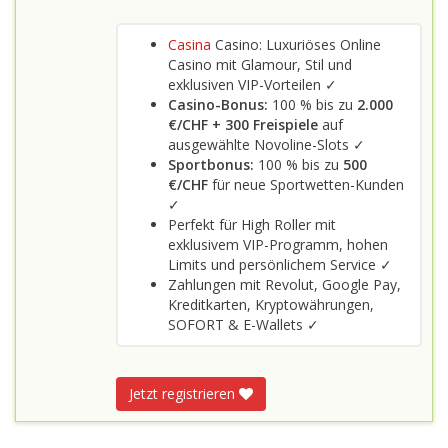
Casina
Casino: Luxuriöses Online
Casino mit Glamour, Stil und
exklusiven VIP-Vorteilen ✓
Casino-Bonus:
100 % bis zu
2.000
€/CHF + 300 Freispiele
auf
ausgewählte Novoline-Slots ✓
Sportbonus:
100 % bis zu
500
€/CHF
für neue Sportwetten-Kunden
✓
Perfekt für High Roller mit
exklusivem VIP-Programm, hohen
Limits und persönlichem Service ✓
Zahlungen mit Revolut, Google Pay,
Kreditkarten, Kryptowährungen,
SOFORT & E-Wallets ✓
Jetzt registrieren