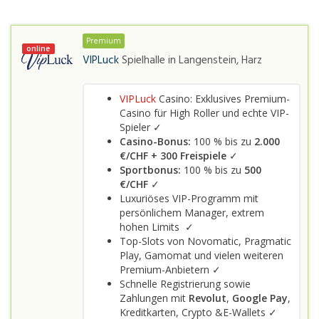
Premium
online
VIPLuck
Spielhalle in
Langenstein, Harz
VIPLuck
Casino: Exklusives Premium-
Casino für High Roller und echte VIP-
Spieler ✓
Casino-Bonus:
100 % bis zu
2.000
€/CHF + 300 Freispiele
✓
Sportbonus:
100 % bis zu
500
€/CHF
✓
Luxuriöses VIP-Programm mit
persönlichem Manager, extrem
hohen Limits ✓
Top-Slots von Novomatic, Pragmatic
Play, Gamomat und vielen weiteren
Premium-Anbietern ✓
Schnelle Registrierung sowie
Zahlungen mit
Revolut
,
Google Pay
,
Kreditkarten, Crypto &E-Wallets ✓