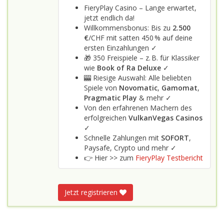
FieryPlay Casino – Lange erwartet,
jetzt endlich da!
Willkommensbonus: Bis zu
2.500
€
/CHF mit satten 450 % auf deine
ersten Einzahlungen ✓
🎁 350 Freispiele – z. B. für Klassiker
wie
Book of Ra Deluxe
✓
🎰 Riesige Auswahl: Alle beliebten
Spiele von
Novomatic
,
Gamomat
,
Pragmatic Play
& mehr ✓
Von den erfahrenen Machern des
erfolgreichen
VulkanVegas Casinos
✓
Schnelle Zahlungen mit
SOFORT
,
Paysafe, Crypto und mehr ✓
👉 Hier >> zum
FieryPlay Testbericht
Jetzt registrieren