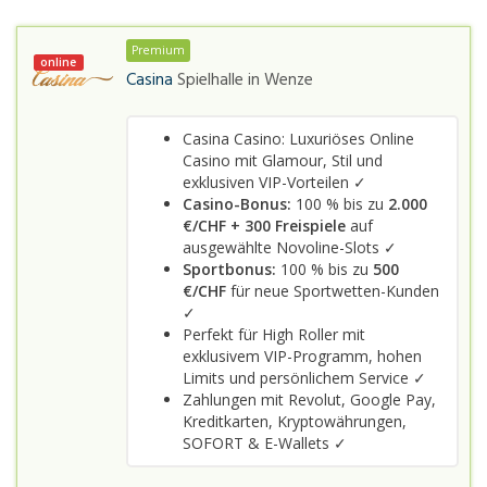
Premium
online
Casina
Spielhalle in
Wenze
Casina Casino: Luxuriöses Online
Casino mit Glamour, Stil und
exklusiven VIP-Vorteilen ✓
Casino-Bonus:
100 % bis zu
2.000
€/CHF + 300 Freispiele
auf
ausgewählte Novoline-Slots ✓
Sportbonus:
100 % bis zu
500
€/CHF
für neue Sportwetten-Kunden
✓
Perfekt für High Roller mit
exklusivem VIP-Programm, hohen
Limits und persönlichem Service ✓
Zahlungen mit Revolut, Google Pay,
Kreditkarten, Kryptowährungen,
SOFORT & E-Wallets ✓