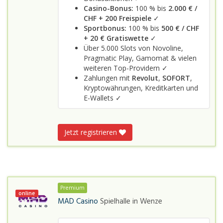
Casino-Bonus:
100 % bis
2.000 € /
CHF + 200 Freispiele
✓
Sportbonus:
100 % bis
500 € / CHF
+ 20 € Gratiswette
✓
Über 5.000 Slots von Novoline,
Pragmatic Play, Gamomat & vielen
weiteren Top-Providern ✓
Zahlungen mit
Revolut
,
SOFORT
,
Kryptowährungen, Kreditkarten und
E-Wallets ✓
Jetzt registrieren
Premium
online
MAD Casino
Spielhalle in
Wenze