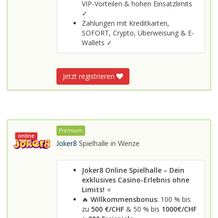
VIP-Vorteilen & hohen Einsatzlimits
✓
Zahlungen mit Kreditkarten,
SOFORT, Crypto, Überweisung & E-
Wallets ✓
Jetzt registrieren
Premium
online
Joker8
Spielhalle in
Wenze
Joker8 Online Spielhalle – Dein
exklusives Casino-Erlebnis ohne
Limits!
⭐
🔥
Willkommensbonus
: 100 % bis
zu
500 €/CHF
& 50 % bis
1000€/CHF