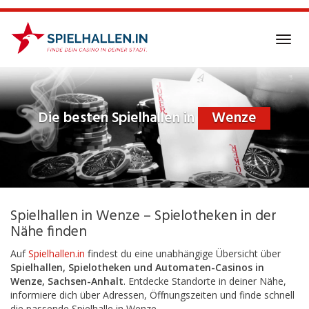
Skip
to
main
Toggl
content
navig
Die besten Spielhallen in
Wenze
Spielhallen in Wenze – Spielotheken in der
Nähe finden
Auf
Spielhallen.in
findest du eine unabhängige Übersicht über
Spielhallen, Spielotheken und Automaten-Casinos in
Wenze, Sachsen-Anhalt
. Entdecke Standorte in deiner Nähe,
informiere dich über Adressen, Öffnungszeiten und finde schnell
die passende Spielhalle in Wenze.