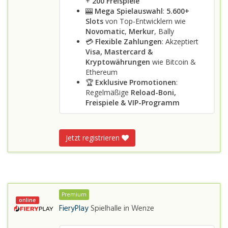
+
200 Freispiele
🎰
Mega Spielauswahl
:
5.600+
Slots
von Top-Entwicklern wie
Novomatic
,
Merkur
, Bally
💳
Flexible Zahlungen
: Akzeptiert
Visa, Mastercard &
Kryptowährungen
wie Bitcoin &
Ethereum
🏆
Exklusive Promotionen
:
Regelmäßige
Reload-Boni,
Freispiele & VIP-Programm
Jetzt registrieren
Premium
online
FieryPlay
Spielhalle in
Wenze