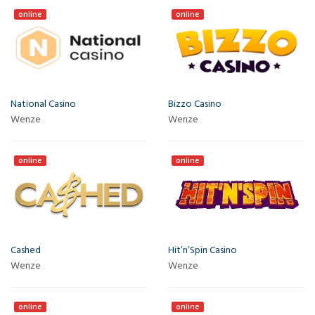
online
online
National Casino
Bizzo Casino
Wenze
Wenze
online
online
Cashed
Hit’n’Spin Casino
Wenze
Wenze
online
online