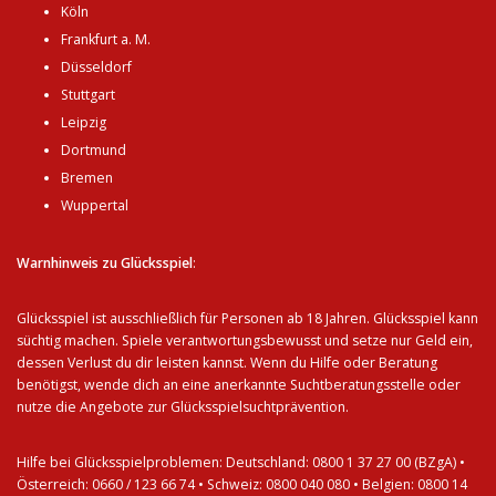
Köln
Frankfurt a. M.
Düsseldorf
Stuttgart
Leipzig
Dortmund
Bremen
Wuppertal
Warnhinweis zu Glücksspiel
:
Glücksspiel ist ausschließlich für Personen ab 18 Jahren. Glücksspiel kann
süchtig machen. Spiele verantwortungsbewusst und setze nur Geld ein,
dessen Verlust du dir leisten kannst. Wenn du Hilfe oder Beratung
benötigst, wende dich an eine anerkannte
Suchtberatungsstelle
oder
nutze die Angebote zur Glücksspielsuchtprävention.
Hilfe bei Glücksspielproblemen: Deutschland: 0800 1 37 27 00 (BZgA) •
Österreich: 0660 / 123 66 74 • Schweiz: 0800 040 080 • Belgien: 0800 14