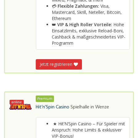
💳
Flexible Zahlungen:
Visa,
Mastercard, Skrill, Neteller, Bitcoin,
Ethereum
👑
VIP & High Roller Vorteile:
Hohe
Einsatzlimits, exklusive Reload-Boni,
Cashback & maßgeschneidertes VIP-
Programm
Jetzt registrieren
Premium
online
Hit’n’Spin Casino
Spielhalle in
Wenze
★ Hit’N’Spin Casino – Für Spieler mit
Anspruch: Hohe Limits & exklusiver
VIP-Bonus!