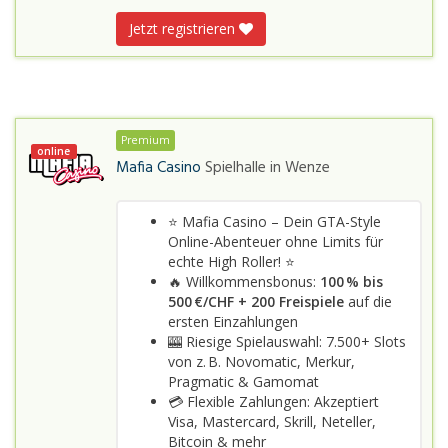
Jetzt registrieren
Premium
online
Mafia Casino
Spielhalle in
Wenze
⭐ Mafia Casino – Dein GTA-Style
Online-Abenteuer ohne Limits für
echte High Roller! ⭐
🔥 Willkommensbonus:
100 % bis
500 €/CHF + 200 Freispiele
auf die
ersten Einzahlungen
🎰 Riesige Spielauswahl: 7.500+ Slots
von z. B. Novomatic, Merkur,
Pragmatic & Gamomat
💳 Flexible Zahlungen: Akzeptiert
Visa, Mastercard, Skrill, Neteller,
Bitcoin & mehr