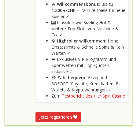
🔥
Willkommensbonus:
Bis zu
1.200 €/CHF
+ 220 Freispiele für neue
Spieler ✓
🎰 Klassiker wie Sizzling Hot &
weitere Top-Slots von Novoline &
Co.
✓
💎
Highroller willkommen:
Hohe
Einsatzlimits & Schnelle Spins & Kein
Warten ✓
👑 Exklusives VIP-Programm und
Sportwetten mit Top-Quoten
inklusive ✓
💳
Zahl bequem:
Akzeptiert
SOFORT, Paysafe, Kreditkarten, E-
Wallets & Kryptowährungen ✓
Zum
Testbericht des HitNSpin Casino
Jetzt registrieren