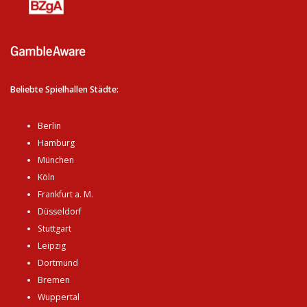
Beliebte Spielhallen Städte:
Berlin
Hamburg
München
Köln
Frankfurt a. M.
Düsseldorf
Stuttgart
Leipzig
Dortmund
Bremen
Wuppertal