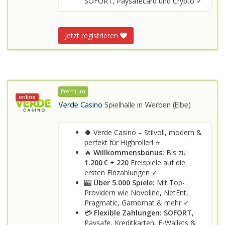
SOFORT, Paysafecard und Crypto ✓
Jetzt registrieren
Premium
online
Verde Casino
Spielhalle in
Werben (Elbe)
🍀
Verde Casino – Stilvoll, modern &
perfekt für Highroller! ⭐
🔥
Willkommensbonus:
Bis zu
1.200 € + 220
Freispiele auf die
ersten Einzahlungen ✓
🎰
Über 5.000 Spiele:
Mit Top-
Providern wie Novoline, NetEnt,
Pragmatic, Gamomat & mehr ✓
💳
Flexible Zahlungen:
SOFORT
,
Paysafe, Kreditkarten, E-Wallets &