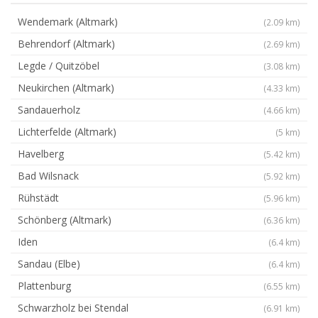
Wendemark (Altmark)
(2.09 km)
Behrendorf (Altmark)
(2.69 km)
Legde / Quitzöbel
(3.08 km)
Neukirchen (Altmark)
(4.33 km)
Sandauerholz
(4.66 km)
Lichterfelde (Altmark)
(5 km)
Havelberg
(5.42 km)
Bad Wilsnack
(5.92 km)
Rühstädt
(5.96 km)
Schönberg (Altmark)
(6.36 km)
Iden
(6.4 km)
Sandau (Elbe)
(6.4 km)
Plattenburg
(6.55 km)
Schwarzholz bei Stendal
(6.91 km)