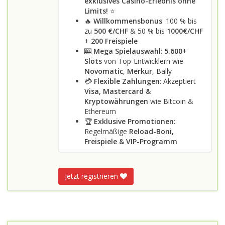
exklusives Casino-Erlebnis ohne
Limits!
⭐
🔥
Willkommensbonus
: 100 % bis
zu
500 €/CHF
& 50 % bis
1000€/CHF
+
200 Freispiele
🎰
Mega Spielauswahl
:
5.600+
Slots
von Top-Entwicklern wie
Novomatic
,
Merkur
, Bally
💳
Flexible Zahlungen
: Akzeptiert
Visa, Mastercard &
Kryptowährungen
wie Bitcoin &
Ethereum
🏆
Exklusive Promotionen
:
Regelmäßige
Reload-Boni,
Freispiele & VIP-Programm
Jetzt registrieren