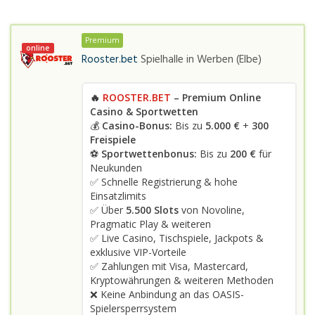
Premium
online
Rooster.bet
Spielhalle in
Werben (Elbe)
🔥
ROOSTER.BET
– Premium Online
Casino & Sportwetten
💰
Casino-Bonus:
Bis zu
5.000 €
+
300
Freispiele
⚽
Sportwettenbonus:
Bis zu
200 €
für
Neukunden
✅ Schnelle Registrierung & hohe
Einsatzlimits
✅ Über
5.500 Slots
von Novoline,
Pragmatic Play & weiteren
✅ Live Casino, Tischspiele, Jackpots &
exklusive VIP-Vorteile
✅ Zahlungen mit Visa, Mastercard,
Kryptowährungen & weiteren Methoden
❌ Keine Anbindung an das OASIS-
Spielersperrsystem