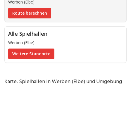
Werben (Elbe)
Route berechnen
Alle Spielhallen
Werben (Elbe)
Weitere Standorte
Karte: Spielhallen in Werben (Elbe) und Umgebung