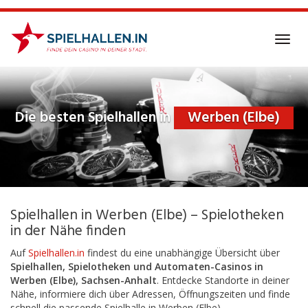
Skip
to
main
Toggl
content
navig
Die besten Spielhallen in
Werben (Elbe)
Spielhallen in Werben (Elbe) – Spielotheken
in der Nähe finden
Auf
Spielhallen.in
findest du eine unabhängige Übersicht über
Spielhallen, Spielotheken und Automaten-Casinos in
Werben (Elbe), Sachsen-Anhalt
. Entdecke Standorte in deiner
Nähe, informiere dich über Adressen, Öffnungszeiten und finde
schnell die passende Spielhalle in Werben (Elbe).