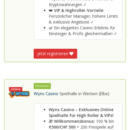
Kryptowährungen ✓
👑
VIP & Highroller-Vorteile:
Persönlicher Manager, höhere Limits
& exklusive Angebote ✓
🌿 Ein elegantes Casino-Erlebnis für
Einsteiger & Profis gleichermaßen ✓
Jetzt registrieren
Premium
online
Wyns Casino
Spielhalle in
Werben (Elbe)
Wyns Casino – Exklusives Online
Spielhalle für High Roller & VIPs!
🎁
Willkommensbonus:
100 % bis
€500/CHF 500
+ 200 Freispiele auf