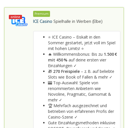
Premium
online
ICE Casino
Spielhalle in
Werben (Elbe)
⭐ ICE Casino – Eiskalt in den
Sommer gestartet, jetzt voll im Spiel
mit hohen Limits! ⭐
🔥 Willkommensbonus: Bis zu
1.500 €
mit 450 %
auf deine ersten vier
Einzahlungen ✓
🎁
270 Freispiele
– z. B. auf beliebte
Slots wie Book of Fallen & mehr ✓
🎰 Top-Auswahl: Spiele von
renommierten Anbietern wie
Novoline, Pragmatic, Gamomat &
mehr ✓
🏆 Mehrfach ausgezeichnet und
betrieben von erfahrenen Profis der
Casino-Szene ✓
Gute Einzahlungsmethoden inklusive