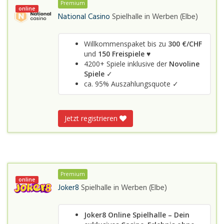
Premium
online
National Casino
Spielhalle in
Werben (Elbe)
Willkommenspaket bis zu
300 €/CHF
und
150 Freispiele ♥
4200+ Spiele inklusive der
Novoline
Spiele
✓
ca. 95% Auszahlungsquote ✓
Jetzt registrieren
Premium
online
Joker8
Spielhalle in
Werben (Elbe)
Joker8 Online Spielhalle – Dein