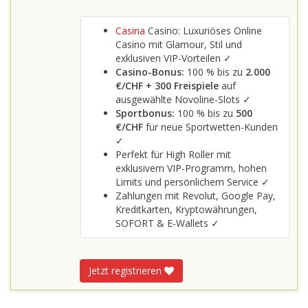
Casina
Casino: Luxuriöses Online
Casino mit Glamour, Stil und
exklusiven VIP-Vorteilen ✓
Casino-Bonus:
100 % bis zu
2.000
€/CHF + 300 Freispiele
auf
ausgewählte Novoline-Slots ✓
Sportbonus:
100 % bis zu
500
€/CHF
für neue Sportwetten-Kunden
✓
Perfekt für High Roller mit
exklusivem VIP-Programm, hohen
Limits und persönlichem Service ✓
Zahlungen mit Revolut, Google Pay,
Kreditkarten, Kryptowährungen,
SOFORT & E-Wallets ✓
Jetzt registrieren