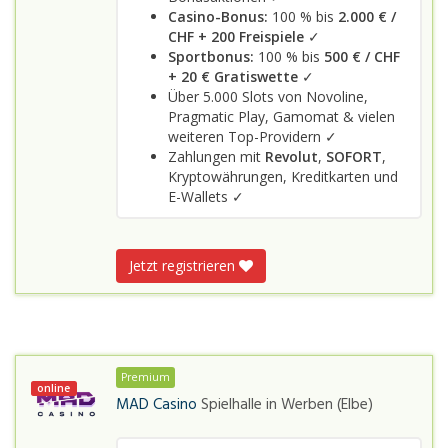
Casino-Bonus:
100 % bis
2.000 € /
CHF + 200 Freispiele
✓
Sportbonus:
100 % bis
500 € / CHF
+ 20 € Gratiswette
✓
Über 5.000 Slots von Novoline,
Pragmatic Play, Gamomat & vielen
weiteren Top-Providern ✓
Zahlungen mit
Revolut
,
SOFORT
,
Kryptowährungen, Kreditkarten und
E-Wallets ✓
Jetzt registrieren
Premium
online
MAD Casino
Spielhalle in
Werben (Elbe)