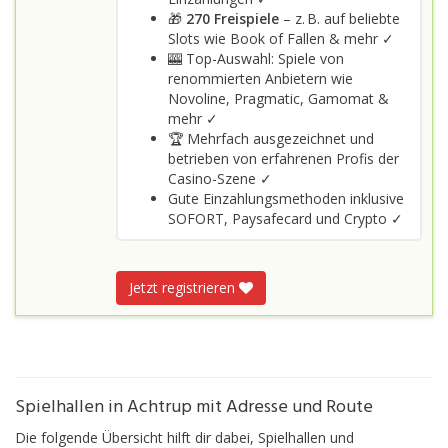
🎁
270 Freispiele
– z. B. auf beliebte
Slots wie Book of Fallen & mehr ✓
🎰 Top-Auswahl: Spiele von
renommierten Anbietern wie
Novoline, Pragmatic, Gamomat &
mehr ✓
🏆 Mehrfach ausgezeichnet und
betrieben von erfahrenen Profis der
Casino-Szene ✓
Gute Einzahlungsmethoden inklusive
SOFORT, Paysafecard und Crypto ✓
Jetzt registrieren
Spielhallen in Achtrup mit Adresse und Route
Die folgende Übersicht hilft dir dabei, Spielhallen und