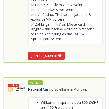
✅ Über
5.500 Slots
von Novoline,
Pragmatic Play & weiteren
✅ Live Casino, Tischspiele, Jackpots &
exklusive VIP-Vorteile
✅ Zahlungen mit Visa, Mastercard,
Kryptowährungen & weiteren Methoden
❌ Keine Anbindung an das OASIS-
Spielersperrsystem
Jetzt registrieren
Premium
online
National Casino
Spielhalle in
Achtrup
Willkommenspaket bis zu
300 €/CHF
und
150 Freispiele ♥