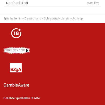
Nordhackstedt
(6.81 km)
Spielhallen in
»
Deutschland
»
Schleswig-Holstein
»
Achtrup
Beliebte Spielhallen Städte: