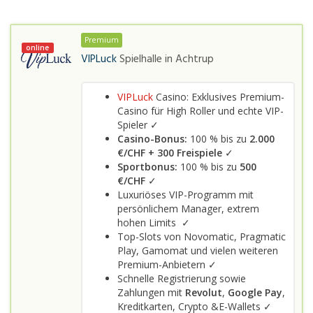
Premium
online
VIPLuck
Spielhalle in
Achtrup
VIPLuck
Casino: Exklusives Premium-
Casino für High Roller und echte VIP-
Spieler ✓
Casino-Bonus:
100 % bis zu
2.000
€/CHF + 300 Freispiele
✓
Sportbonus:
100 % bis zu
500
€/CHF
✓
Luxuriöses VIP-Programm mit
persönlichem Manager, extrem
hohen Limits ✓
Top-Slots von Novomatic, Pragmatic
Play, Gamomat und vielen weiteren
Premium-Anbietern ✓
Schnelle Registrierung sowie
Zahlungen mit
Revolut
,
Google Pay
,
Kreditkarten, Crypto &E-Wallets ✓