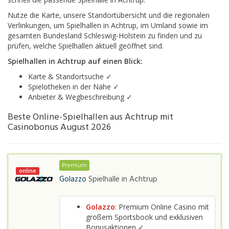
Nutze die Karte, unsere Standortübersicht und die regionalen
Verlinkungen, um Spielhallen in Achtrup, im Umland sowie im
gesamten Bundesland Schleswig-Holstein zu finden und zu
prüfen, welche Spielhallen aktuell geöffnet sind.
Spielhallen in Achtrup auf einen Blick:
Karte & Standortsuche ✓
Spielotheken in der Nähe ✓
Anbieter & Wegbeschreibung ✓
Beste Online-Spielhallen aus Achtrup mit
Casinobonus August 2026
Premium
online
Golazzo
Spielhalle in
Achtrup
Golazzo
: Premium Online Casino mit
großem Sportsbook und exklusiven
Bonusaktionen ✓