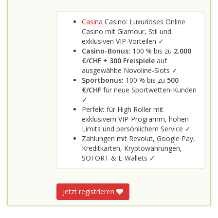
Casina
Casino: Luxuriöses Online
Casino mit Glamour, Stil und
exklusiven VIP-Vorteilen ✓
Casino-Bonus:
100 % bis zu
2.000
€/CHF + 300 Freispiele
auf
ausgewählte Novoline-Slots ✓
Sportbonus:
100 % bis zu
500
€/CHF
für neue Sportwetten-Kunden
✓
Perfekt für High Roller mit
exklusivem VIP-Programm, hohen
Limits und persönlichem Service ✓
Zahlungen mit Revolut, Google Pay,
Kreditkarten, Kryptowährungen,
SOFORT & E-Wallets ✓
Jetzt registrieren