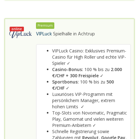
Premium
online
VIPLuck
Spielhalle in
Achtrup
VIPLuck Casino: Exklusives Premium-
Casino für High Roller und echte VIP-
Spieler ✓
Casino-Bonus:
100 % bis zu
2.000
€/CHF + 300 Freispiele
✓
Sportbonus:
100 % bis zu
500
€/CHF
✓
Luxuriöses VIP-Programm mit
persönlichem Manager, extrem
hohen Limits ✓
Top-Slots von Novomatic, Pragmatic
Play, Gamomat und vielen weiteren
Premium-Anbietern ✓
Schnelle Registrierung sowie
Zahlungen mit
Revolut
,
Google Pay
,