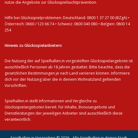
nutze die Angebote zur Glücksspielsuchtprävention.
Hilfe bei Glücksspielproblemen: Deutschland: 0800 1 37 27 00 (BZgA) •
Österreich: 0660 / 123 66 74 • Schweiz: 0800 040 080 • Belgien: 0800 14
254
Hinweis zu Glücksspielanbietern
:
Die Nutzung der auf Spielhallen.in vorgestellten Glücksspielangebote ist
ausschließlich Personen ab 18 Jahren gestattet. Bitte beachte, dass die
gesetzlichen Bestimmungen je nach Land variieren können. Informiere
dich vor der Nutzung über die in deinem Wohnsitzland geltenden
Vorschriften.
Spielhallen.in stellt Informationen und Vergleiche zu
Glücksspielangeboten bereit. Für Inhalte, Bonusangebote und
Dienstleistungen der jeweiligen Anbieter sind ausschließlich diese
verantwortlich.
Spielhallen.in Verzeichnis © 2026 - Alle Spielhallen in deiner Stadt.