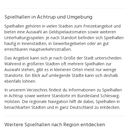
Spielhallen in Achtrup und Umgebung
Spielhallen gehören in vielen Städten zum Freizeitangebot und
bieten eine Auswahl an Geldspielautomaten sowie weiteren
Unterhaltungsspielen. Je nach Standort befinden sich Spielhallen
häufig in Innenstädten, in Gewerbegebieten oder an gut
erreichbaren Hauptverkehrsstraßen.
Das Angebot kann sich je nach Größe der Stadt unterscheiden.
Während in größeren Städten oft mehrere Spielhallen zur
Auswahl stehen, gibt es in kleineren Orten meist nur wenige
Standorte. Ein Blick auf umliegende Städte kann sich deshalb
ebenfalls lohnen.
In unserem Verzeichnis findest du Informationen zu Spielhallen
in Achtrup sowie weitere Standorte im Bundesland Schleswig-
Holstein. Die regionale Navigation hilft dir dabei, Spielhallen in
benachbarten Städten und in ganz Deutschland zu entdecken.
Weitere Spielhallen nach Region entdecken