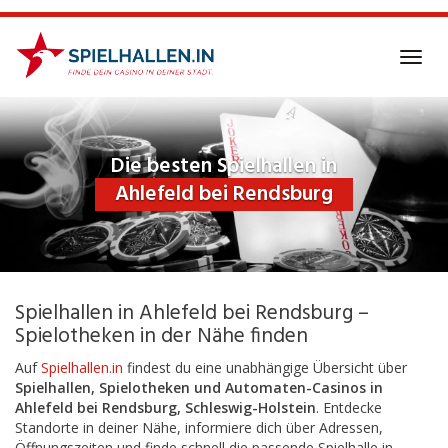
Skip
to
main
Toggl
content
navig
Die besten Spielhallen in
Ahlefeld bei Rendsburg
Spielhallen in Ahlefeld bei Rendsburg –
Spielotheken in der Nähe finden
Auf
Spielhallen.in
findest du eine unabhängige Übersicht über
Spielhallen, Spielotheken und Automaten-Casinos in
Ahlefeld bei Rendsburg, Schleswig-Holstein
. Entdecke
Standorte in deiner Nähe, informiere dich über Adressen,
Öffnungszeiten und finde schnell die passende Spielhalle in