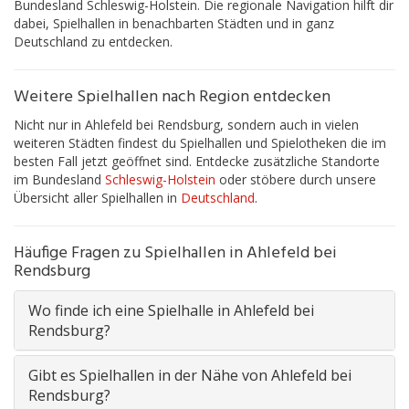
Bundesland Schleswig-Holstein. Die regionale Navigation hilft dir
dabei, Spielhallen in benachbarten Städten und in ganz
Deutschland zu entdecken.
Weitere Spielhallen nach Region entdecken
Nicht nur in Ahlefeld bei Rendsburg, sondern auch in vielen
weiteren Städten findest du Spielhallen und Spielotheken die im
besten Fall jetzt geöffnet sind. Entdecke zusätzliche Standorte
im Bundesland
Schleswig-Holstein
oder stöbere durch unsere
Übersicht aller Spielhallen in
Deutschland
.
Häufige Fragen zu Spielhallen in Ahlefeld bei
Rendsburg
Wo finde ich eine Spielhalle in Ahlefeld bei
Rendsburg?
Gibt es Spielhallen in der Nähe von Ahlefeld bei
Rendsburg?