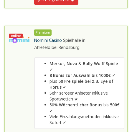
Premium
online
Nomini Casino
Spielhalle in
Ahlefeld bei Rendsburg
Merkur
,
Novo
&
Bally Wulff Spiele
✓
8 Bonis zur Auswahl bis 1000€
✓
plus
50 Freispiele bei z.B. Eye of
Horus ✓
Sehr seröser Anbieter inklusive
Sportwetten ★
50%
Wöchentlicher Bonus
bis
500€
✓
Viele Einzahlungsmethoden inklusive
Sofort ✓