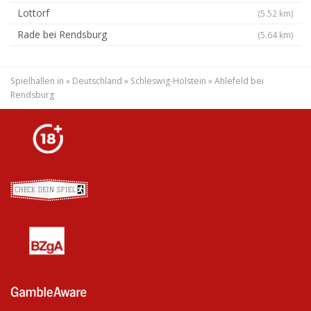
Lottorf
(5.52 km)
Rade bei Rendsburg
(5.64 km)
Spielhallen in
»
Deutschland
»
Schleswig-Holstein
»
Ahlefeld bei
Rendsburg