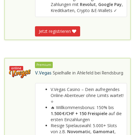
Zahlungen mit
Revolut
,
Google Pay
,
Kreditkarten, Crypto &E-Wallets ✓
Jetzt registrieren
Premium
online
V.Vegas
Spielhalle in
Ahlefeld bei Rendsburg
V.Vegas Casino – Dein aufregendes
Online-Abenteuer ohne Limits wartet!
⭐
🔥 Willkommensbonus: 150% bis
1.500 €/CHF + 150 Freispiele
auf die
ersten Einzahlungen
Riesige Spielauswahl: 5.000+ Slots
von z.B.
Novomatic
,
Gamomat
,