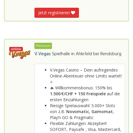
Jetzt registrieren
Premium
online
V.Vegas
Spielhalle in
Ahlefeld bei Rendsburg
V.Vegas Casino – Dein aufregendes
Online-Abenteuer ohne Limits wartet!
⭐
🔥 Willkommensbonus: 150% bis
1.500 €/CHF + 150 Freispiele
auf die
ersten Einzahlungen
Riesige Spielauswahl: 5.000+ Slots
von z.B.
Novomatic
,
Gamomat
,
Play’n GO & Pragmatic
Flexible Zahlungen: Akzeptiert
SOFORT, Paysafe , Visa, Mastercard,