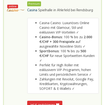
Premium
online
Casina
Spielhalle in
Ahlefeld bei Rendsburg
Casina Casino: Luxuriöses Online
Casino mit Glamour, Stil und
exklusiven VIP-Vorteilen ✓
Casino-Bonus:
100 % bis zu
2.000
€/CHF + 300 Freispiele
auf
ausgewählte Novoline-Slots ✓
Sportbonus:
100 % bis zu
500
€/CHF
für neue Sportwetten-Kunden
✓
Perfekt für High Roller mit
exklusivem VIP-Programm, hohen
Limits und persönlichem Service ✓
Zahlungen mit Revolut, Google Pay,
Kreditkarten, Kryptowährungen,
SOFORT & E-Wallets ✓
Jetzt registrieren