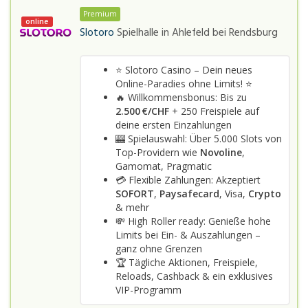
Premium
online
Slotoro
Spielhalle in
Ahlefeld bei Rendsburg
⭐ Slotoro Casino – Dein neues
Online-Paradies ohne Limits! ⭐
🔥 Willkommensbonus: Bis zu
2.500 €/CHF
+ 250 Freispiele auf
deine ersten Einzahlungen
🎰 Spielauswahl: Über 5.000 Slots von
Top-Providern wie
Novoline
,
Gamomat, Pragmatic
💳 Flexible Zahlungen: Akzeptiert
SOFORT
,
Paysafecard
, Visa,
Crypto
& mehr
💸 High Roller ready: Genieße hohe
Limits bei Ein- & Auszahlungen –
ganz ohne Grenzen
🏆 Tägliche Aktionen, Freispiele,
Reloads, Cashback & ein exklusives
VIP-Programm