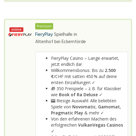
Premium
online
FieryPlay
Spielhalle in
Altenhof bei Eckernförde
FieryPlay Casino – Lange erwartet,
jetzt endlich da!
Willkommensbonus: Bis zu
2.500
€
/CHF mit satten 450 % auf deine
ersten Einzahlungen ✓
🎁 350 Freispiele – z. B. für Klassiker
wie
Book of Ra Deluxe
✓
🎰 Riesige Auswahl: Alle beliebten
Spiele von
Novomatic
,
Gamomat
,
Pragmatic Play
& mehr ✓
Von den erfahrenen Machern des
erfolgreichen
VulkanVegas Casinos
✓