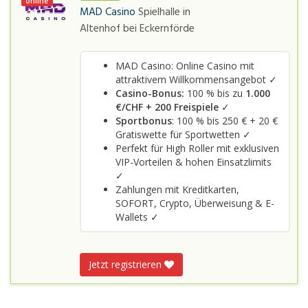
online
MAD Casino
Spielhalle in
Altenhof bei Eckernförde
MAD Casino: Online Casino mit
attraktivem Willkommensangebot ✓
Casino-Bonus:
100 % bis zu
1.000
€/CHF + 200 Freispiele
✓
Sportbonus
: 100 % bis 250 € + 20 €
Gratiswette für Sportwetten ✓
Perfekt für High Roller mit exklusiven
VIP-Vorteilen & hohen Einsatzlimits
✓
Zahlungen mit Kreditkarten,
SOFORT, Crypto, Überweisung & E-
Wallets ✓
Jetzt registrieren