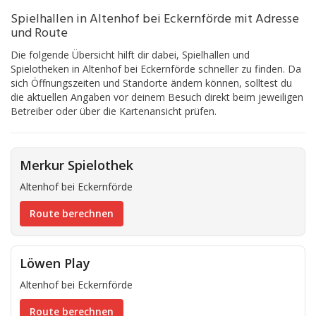
Spielhallen in Altenhof bei Eckernförde mit Adresse
und Route
Die folgende Übersicht hilft dir dabei, Spielhallen und
Spielotheken in Altenhof bei Eckernförde schneller zu finden. Da
sich Öffnungszeiten und Standorte ändern können, solltest du
die aktuellen Angaben vor deinem Besuch direkt beim jeweiligen
Betreiber oder über die Kartenansicht prüfen.
Merkur Spielothek
Altenhof bei Eckernförde
Route berechnen
Löwen Play
Altenhof bei Eckernförde
Route berechnen