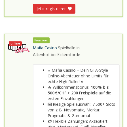
Jetzt registrieren
Premium
online
Mafia Casino
Spielhalle in
Altenhof bei Eckernförde
⭐ Mafia Casino – Dein GTA-Style
Online-Abenteuer ohne Limits für
echte High Roller! ⭐
🔥 Willkommensbonus:
100 % bis
500 €/CHF + 200 Freispiele
auf die
ersten Einzahlungen
🎰 Riesige Spielauswahl: 7.500+ Slots
von z. B. Novomatic, Merkur,
Pragmatic & Gamomat
💳 Flexible Zahlungen: Akzeptiert
Visa, Mastercard, Skrill, Neteller,