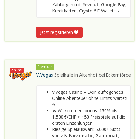
Zahlungen mit
Revolut
,
Google Pay
,
Kreditkarten, Crypto &E-Wallets ✓
Jetzt registrieren
Premium
online
V.Vegas
Spielhalle in
Altenhof bei Eckernförde
V.Vegas Casino – Dein aufregendes
Online-Abenteuer ohne Limits wartet!
⭐
🔥 Willkommensbonus: 150% bis
1.500 €/CHF + 150 Freispiele
auf die
ersten Einzahlungen
Riesige Spielauswahl: 5.000+ Slots
von z.B.
Novomatic
,
Gamomat
,