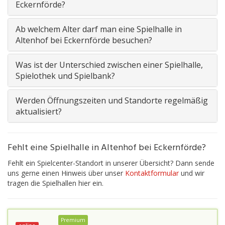
Eckernförde?
Ab welchem Alter darf man eine Spielhalle in
Altenhof bei Eckernförde besuchen?
Was ist der Unterschied zwischen einer Spielhalle,
Spielothek und Spielbank?
Werden Öffnungszeiten und Standorte regelmäßig
aktualisiert?
Fehlt eine Spielhalle in Altenhof bei Eckernförde?
Fehlt ein Spielcenter-Standort in unserer Übersicht? Dann sende
uns gerne einen Hinweis über unser
Kontaktformular
und wir
tragen die Spielhallen hier ein.
Premium