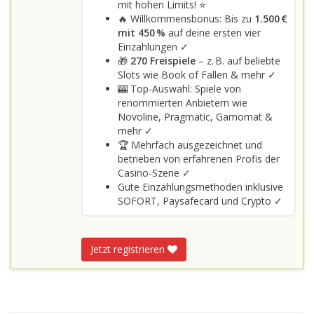
mit hohen Limits! ⭐
🔥 Willkommensbonus: Bis zu
1.500 €
mit 450 %
auf deine ersten vier
Einzahlungen ✓
🎁
270 Freispiele
– z. B. auf beliebte
Slots wie Book of Fallen & mehr ✓
🎰 Top-Auswahl: Spiele von
renommierten Anbietern wie
Novoline, Pragmatic, Gamomat &
mehr ✓
🏆 Mehrfach ausgezeichnet und
betrieben von erfahrenen Profis der
Casino-Szene ✓
Gute Einzahlungsmethoden inklusive
SOFORT, Paysafecard und Crypto ✓
Jetzt registrieren