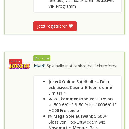
Reloads, Cashback & ein exklusives
VIP-Programm
Jetzt registrieren
Premium
online
Joker8
Spielhalle in
Altenhof bei Eckernförde
Joker8 Online Spielhalle – Dein
exklusives Casino-Erlebnis ohne
Limits!
⭐
🔥
Willkommensbonus
: 100 % bis
zu
500 €/CHF
& 50 % bis
1000€/CHF
+
200 Freispiele
🎰
Mega Spielauswahl
:
5.600+
Slots
von Top-Entwicklern wie
Novomatic
,
Merkur
, Bally