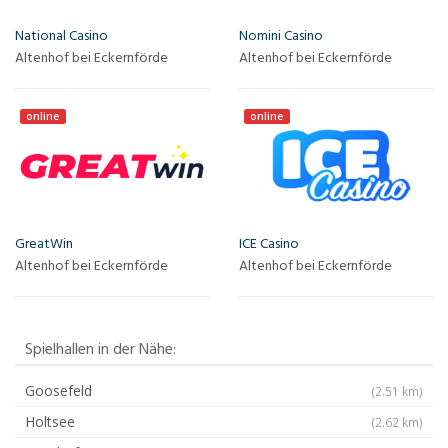
National Casino
Nomini Casino
Altenhof bei Eckernförde
Altenhof bei Eckernförde
online
online
GreatWin
ICE Casino
Altenhof bei Eckernförde
Altenhof bei Eckernförde
Spielhallen in der Nähe:
Goosefeld
(2.51 km)
Holtsee
(2.62 km)