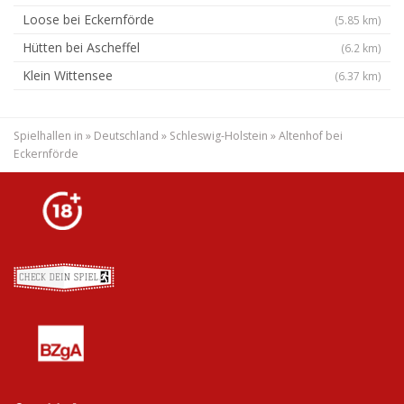
Loose bei Eckernförde
(5.85 km)
Hütten bei Ascheffel
(6.2 km)
Klein Wittensee
(6.37 km)
Spielhallen in
»
Deutschland
»
Schleswig-Holstein
»
Altenhof bei
Eckernförde