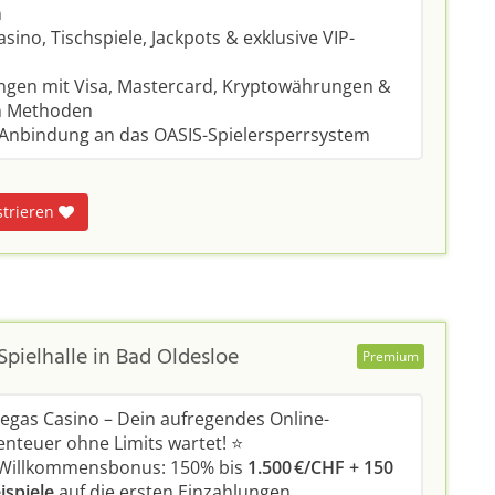
n
asino, Tischspiele, Jackpots & exklusive VIP-
ngen mit Visa, Mastercard, Kryptowährungen &
n Methoden
 Anbindung an das OASIS-Spielersperrsystem
istrieren
Spielhalle in
Bad Oldesloe
Premium
egas Casino – Dein aufregendes Online-
nteuer ohne Limits wartet! ⭐
 Willkommensbonus: 150% bis
1.500 €/CHF + 150
ispiele
auf die ersten Einzahlungen