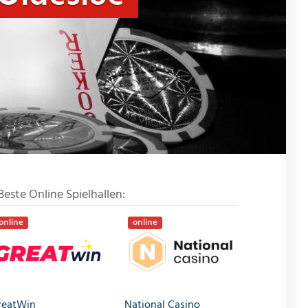
Beste Online Spielhallen:
online
online
reatWin
National Casino