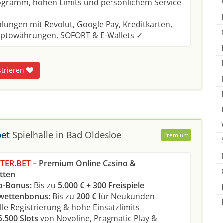
ogramm, hohen Limits und persönlichem Service
lungen mit Revolut, Google Pay, Kreditkarten,
yptowährungen, SOFORT & E-Wallets ✓
istrieren
bet
Spielhalle in
Bad Oldesloe
Premium
TER.BET
– Premium Online Casino &
tten
o-Bonus:
Bis zu
5.000 €
+
300 Freispiele
wettenbonus:
Bis zu
200 €
für Neukunden
le Registrierung & hohe Einsatzlimits
5.500 Slots
von Novoline, Pragmatic Play &