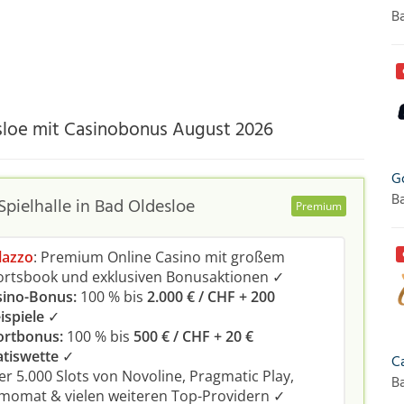
B
esloe mit Casinobonus August 2026
G
B
Spielhalle in
Bad Oldesloe
Premium
lazzo
: Premium Online Casino mit großem
ortsbook und exklusiven Bonusaktionen ✓
sino-Bonus:
100 % bis
2.000 € / CHF + 200
ispiele
✓
ortbonus:
100 % bis
500 € / CHF + 20 €
atiswette
✓
C
r 5.000 Slots von Novoline, Pragmatic Play,
B
momat & vielen weiteren Top-Providern ✓