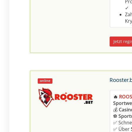
Pr
✓
Zah
Kr
Jetzt reg
Rooster.
online
🔥
ROOS
Sportwe
💰
Casin
⚽
Sport
✅ Schnel
✅ Über