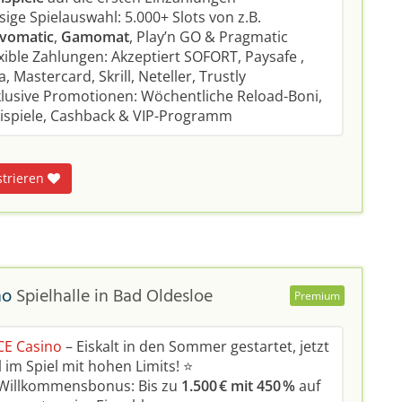
sige Spielauswahl: 5.000+ Slots von z.B.
vomatic
,
Gamomat
, Play’n GO & Pragmatic
xible Zahlungen: Akzeptiert SOFORT, Paysafe ,
a, Mastercard, Skrill, Neteller, Trustly
lusive Promotionen: Wöchentliche Reload-Boni,
eispiele, Cashback & VIP-Programm
istrieren
no
Spielhalle in
Bad Oldesloe
Premium
CE Casino
– Eiskalt in den Sommer gestartet, jetzt
l im Spiel mit hohen Limits! ⭐
 Willkommensbonus: Bis zu
1.500 € mit 450 %
auf