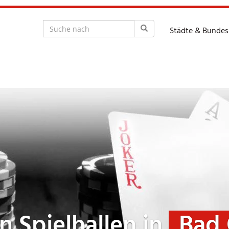
Städte & Bundes
n Spielhallen in
Bad 