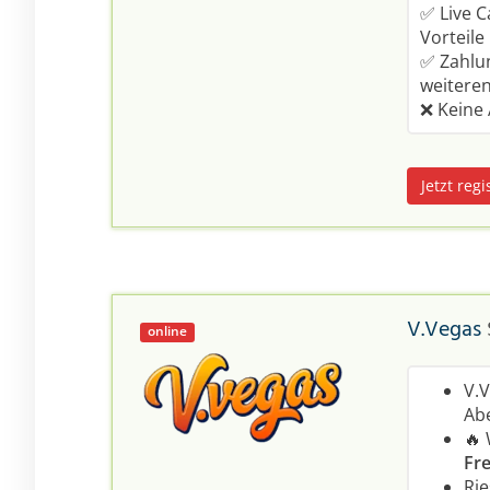
✅ Live C
Vorteile
✅ Zahlu
weitere
❌ Keine
Jetzt reg
V.Vegas
online
V.V
Abe
🔥
Fre
Rie