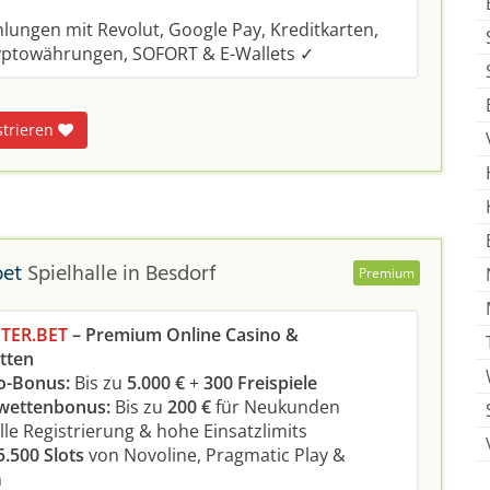
lungen mit Revolut, Google Pay, Kreditkarten,
yptowährungen, SOFORT & E-Wallets ✓
istrieren
bet
Spielhalle in
Besdorf
Premium
TER.BET
– Premium Online Casino &
tten
o-Bonus:
Bis zu
5.000 €
+
300 Freispiele
wettenbonus:
Bis zu
200 €
für Neukunden
le Registrierung & hohe Einsatzlimits
5.500 Slots
von Novoline, Pragmatic Play &
n