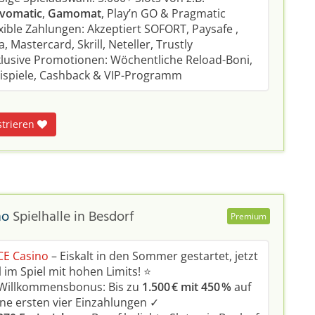
vomatic
,
Gamomat
, Play’n GO & Pragmatic
xible Zahlungen: Akzeptiert SOFORT, Paysafe ,
a, Mastercard, Skrill, Neteller, Trustly
lusive Promotionen: Wöchentliche Reload-Boni,
eispiele, Cashback & VIP-Programm
istrieren
no
Spielhalle in
Besdorf
Premium
CE Casino
– Eiskalt in den Sommer gestartet, jetzt
l im Spiel mit hohen Limits! ⭐
 Willkommensbonus: Bis zu
1.500 € mit 450 %
auf
ne ersten vier Einzahlungen ✓