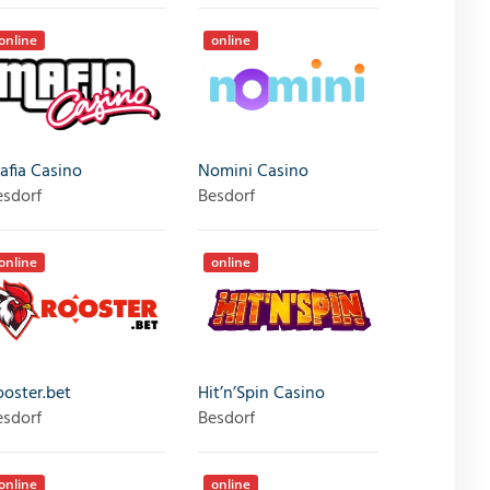
online
online
afia Casino
Nomini Casino
esdorf
Besdorf
online
online
ooster.bet
Hit’n’Spin Casino
esdorf
Besdorf
online
online