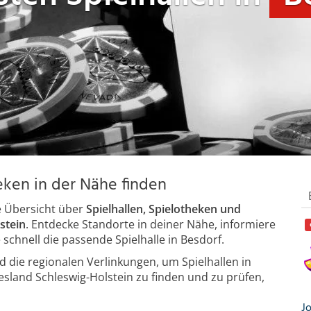
eken in der Nähe finden
e Übersicht über
Spielhallen, Spielotheken und
stein
. Entdecke Standorte in deiner Nähe, informiere
schnell die passende Spielhalle in Besdorf.
d die regionalen Verlinkungen, um Spielhallen in
land Schleswig-Holstein zu finden und zu prüfen,
J