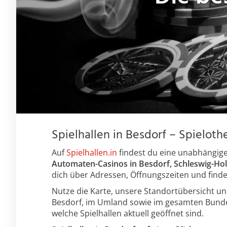
Spielhallen in Besdorf – Spieloth
Auf
Spielhallen.in
findest du eine unabhängig
Automaten-Casinos in Besdorf, Schleswig-Hol
dich über Adressen, Öffnungszeiten und finde 
Nutze die Karte, unsere Standortübersicht un
Besdorf, im Umland sowie im gesamten Bundes
welche Spielhallen aktuell geöffnet sind.