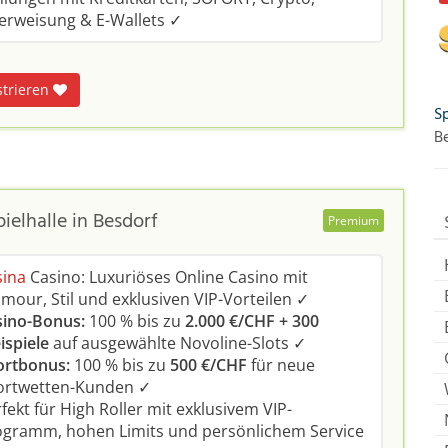
erweisung & E-Wallets ✓
istrieren
S
B
pielhalle in
Besdorf
Premium
sina
Casino: Luxuriöses Online Casino mit
mour, Stil und exklusiven VIP-Vorteilen ✓
sino-Bonus:
100 % bis zu
2.000 €/CHF + 300
ispiele
auf ausgewählte Novoline-Slots ✓
ortbonus:
100 % bis zu
500 €/CHF
für neue
ortwetten-Kunden ✓
fekt für High Roller mit exklusivem VIP-
ogramm, hohen Limits und persönlichem Service