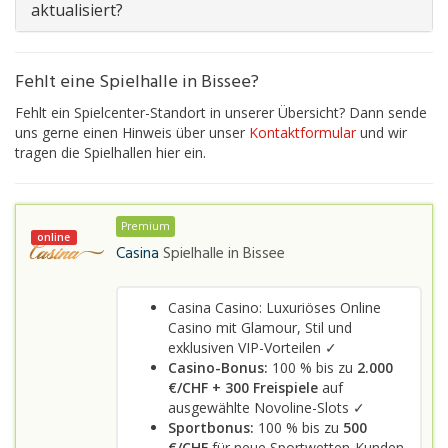
aktualisiert?
Fehlt eine Spielhalle in Bissee?
Fehlt ein Spielcenter-Standort in unserer Übersicht? Dann sende
uns gerne einen Hinweis über unser
Kontaktformular
und wir
tragen die Spielhallen hier ein.
Premium
online
Casina
Spielhalle in
Bissee
Casina Casino: Luxuriöses Online
Casino mit Glamour, Stil und
exklusiven VIP-Vorteilen ✓
Casino-Bonus:
100 % bis zu
2.000
€/CHF + 300 Freispiele
auf
ausgewählte Novoline-Slots ✓
Sportbonus:
100 % bis zu
500
€/CHF
für neue Sportwetten-Kunden