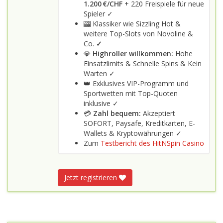
1.200 €/CHF
+ 220 Freispiele für neue
Spieler ✓
🎰 Klassiker wie Sizzling Hot &
weitere Top-Slots von Novoline &
Co.
✓
💎
Highroller willkommen:
Hohe
Einsatzlimits & Schnelle Spins & Kein
Warten ✓
👑 Exklusives VIP-Programm und
Sportwetten mit Top-Quoten
inklusive ✓
💳
Zahl bequem:
Akzeptiert
SOFORT, Paysafe, Kreditkarten, E-
Wallets & Kryptowährungen ✓
Zum
Testbericht des HitNSpin Casino
Jetzt registrieren