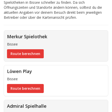
Spielotheken in Bissee schneller zu finden. Da sich
Öffnungszeiten und Standorte ändern können, solltest du die
aktuellen Angaben vor deinem Besuch direkt beim jeweiligen
Betreiber oder über die Kartenansicht prüfen.
Merkur Spielothek
Bissee
Route berechnen
Löwen Play
Bissee
Route berechnen
Admiral Spielhalle