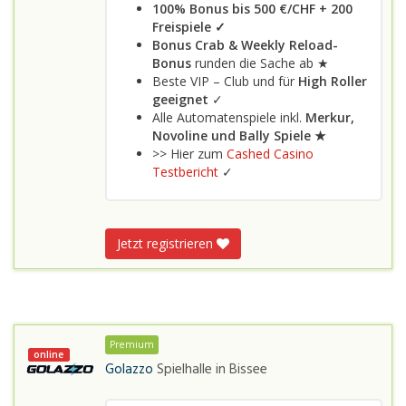
100% Bonus bis 500 €/CHF + 200
Freispiele ✓
Bonus Crab &
Weekly Reload-
Bonus
runden die Sache ab ★
Beste VIP – Club und für
High Roller
geeignet
✓
Alle Automatenspiele inkl.
Merkur,
Novoline und Bally Spiele ★
>> Hier zum
Cashed Casino
Testbericht
✓
Jetzt registrieren
Premium
online
Golazzo
Spielhalle in
Bissee