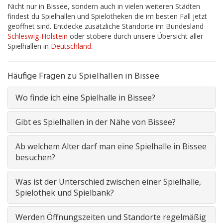
Nicht nur in Bissee, sondern auch in vielen weiteren Städten
findest du Spielhallen und Spielotheken die im besten Fall jetzt
geöffnet sind. Entdecke zusätzliche Standorte im Bundesland
Schleswig-Holstein
oder stöbere durch unsere Übersicht aller
Spielhallen in
Deutschland
.
Häufige Fragen zu Spielhallen in Bissee
Wo finde ich eine Spielhalle in Bissee?
Gibt es Spielhallen in der Nähe von Bissee?
Ab welchem Alter darf man eine Spielhalle in Bissee
besuchen?
Was ist der Unterschied zwischen einer Spielhalle,
Spielothek und Spielbank?
Werden Öffnungszeiten und Standorte regelmäßig