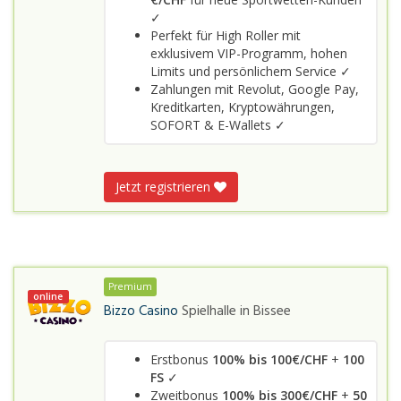
✓
Perfekt für High Roller mit
exklusivem VIP-Programm, hohen
Limits und persönlichem Service ✓
Zahlungen mit Revolut, Google Pay,
Kreditkarten, Kryptowährungen,
SOFORT & E-Wallets ✓
Jetzt registrieren
Premium
online
Bizzo Casino
Spielhalle in
Bissee
Erstbonus
100% bis 100€/CHF
+
100
FS
✓
Zweitbonus
100% bis 300€/CHF
+
50