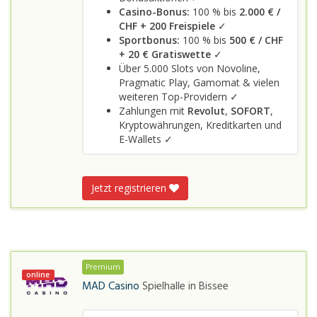
Casino-Bonus:
100 % bis
2.000 € /
CHF + 200 Freispiele
✓
Sportbonus:
100 % bis
500 € / CHF
+ 20 € Gratiswette
✓
Über 5.000 Slots von Novoline,
Pragmatic Play, Gamomat & vielen
weiteren Top-Providern ✓
Zahlungen mit
Revolut
,
SOFORT
,
Kryptowährungen, Kreditkarten und
E-Wallets ✓
Jetzt registrieren
Premium
online
MAD Casino
Spielhalle in
Bissee