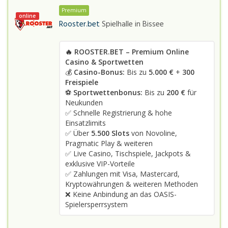
Premium
online
Rooster.bet
Spielhalle in
Bissee
🔥 ROOSTER.BET – Premium Online
Casino & Sportwetten
💰
Casino-Bonus:
Bis zu
5.000 €
+
300
Freispiele
⚽
Sportwettenbonus:
Bis zu
200 €
für
Neukunden
✅ Schnelle Registrierung & hohe
Einsatzlimits
✅ Über
5.500 Slots
von Novoline,
Pragmatic Play & weiteren
✅ Live Casino, Tischspiele, Jackpots &
exklusive VIP-Vorteile
✅ Zahlungen mit Visa, Mastercard,
Kryptowährungen & weiteren Methoden
❌ Keine Anbindung an das OASIS-
Spielersperrsystem