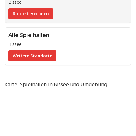
Bissee
Route berechnen
Alle Spielhallen
Bissee
Weitere Standorte
Karte: Spielhallen in Bissee und Umgebung