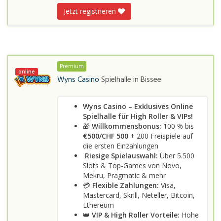
Jetzt registrieren
Premium
online
Wyns Casino
Spielhalle in
Bissee
Wyns Casino – Exklusives Online
Spielhalle für High Roller & VIPs!
🎁
Willkommensbonus:
100 % bis
€500/CHF 500
+ 200 Freispiele auf
die ersten Einzahlungen
Riesige Spielauswahl:
Über 5.500
Slots & Top-Games von Novo,
Mekru, Pragmatic & mehr
💳
Flexible Zahlungen:
Visa,
Mastercard, Skrill, Neteller, Bitcoin,
Ethereum
👑
VIP & High Roller Vorteile:
Hohe