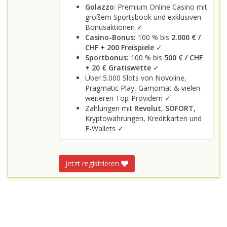
Golazzo
: Premium Online Casino mit
großem Sportsbook und exklusiven
Bonusaktionen ✓
Casino-Bonus:
100 % bis
2.000 € /
CHF + 200 Freispiele
✓
Sportbonus:
100 % bis
500 € / CHF
+ 20 € Gratiswette
✓
Über 5.000 Slots von Novoline,
Pragmatic Play, Gamomat & vielen
weiteren Top-Providern ✓
Zahlungen mit
Revolut
,
SOFORT
,
Kryptowährungen, Kreditkarten und
E-Wallets ✓
Jetzt registrieren