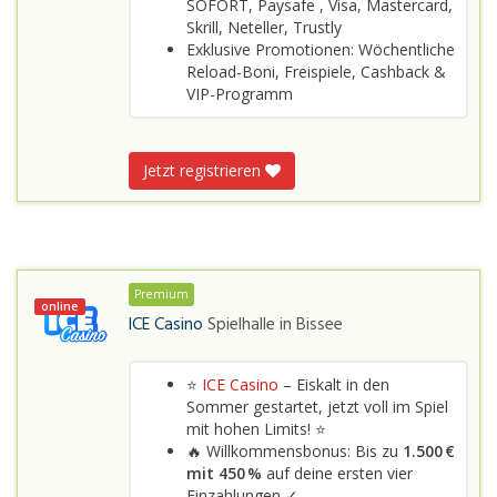
SOFORT, Paysafe , Visa, Mastercard,
Skrill, Neteller, Trustly
Exklusive Promotionen: Wöchentliche
Reload-Boni, Freispiele, Cashback &
VIP-Programm
Jetzt registrieren
Premium
online
ICE Casino
Spielhalle in
Bissee
⭐
ICE Casino
– Eiskalt in den
Sommer gestartet, jetzt voll im Spiel
mit hohen Limits! ⭐
🔥 Willkommensbonus: Bis zu
1.500 €
mit 450 %
auf deine ersten vier
Einzahlungen ✓