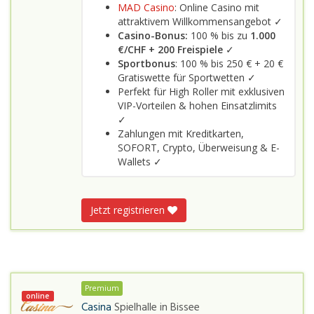
MAD Casino
: Online Casino mit
attraktivem Willkommensangebot ✓
Casino-Bonus:
100 % bis zu
1.000
€/CHF + 200 Freispiele
✓
Sportbonus
: 100 % bis 250 € + 20 €
Gratiswette für Sportwetten ✓
Perfekt für High Roller mit exklusiven
VIP-Vorteilen & hohen Einsatzlimits
✓
Zahlungen mit Kreditkarten,
SOFORT, Crypto, Überweisung & E-
Wallets ✓
Jetzt registrieren
Premium
online
Casina
Spielhalle in
Bissee