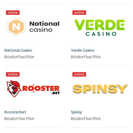
online
online
National Casino
Verde Casino
Bösdorf bei Plön
Bösdorf bei Plön
online
online
Rooster.bet
Spinsy
Bösdorf bei Plön
Bösdorf bei Plön