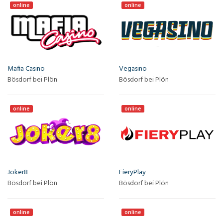
online
online
Mafia Casino
Vegasino
Bösdorf bei Plön
Bösdorf bei Plön
online
online
Joker8
FieryPlay
Bösdorf bei Plön
Bösdorf bei Plön
online
online