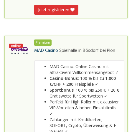
Jetzt registrieren
Premium
online
MAD Casino
Spielhalle in
Bösdorf bei Plön
MAD Casino: Online Casino mit
attraktivem Willkommensangebot ✓
Casino-Bonus:
100 % bis zu
1.000
€/CHF + 200 Freispiele
✓
Sportbonus
: 100 % bis 250 € + 20 €
Gratiswette für Sportwetten ✓
Perfekt für High Roller mit exklusiven
VIP-Vorteilen & hohen Einsatzlimits
✓
Zahlungen mit Kreditkarten,
SOFORT, Crypto, Überweisung & E-
Wallets ✓