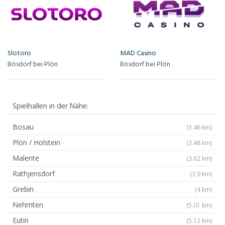
Slotoro
MAD Casino
Bösdorf bei Plön
Bösdorf bei Plön
Spielhallen in der Nähe:
Bosau
(3.46 km)
Plön / Holstein
(3.48 km)
Malente
(3.62 km)
Rathjensdorf
(3.9 km)
Grebin
(4 km)
Nehmten
(5.01 km)
Eutin
(5.12 km)