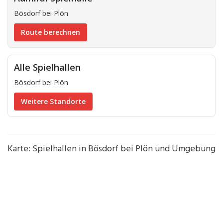
Bösdorf bei Plön
Route berechnen
Alle Spielhallen
Bösdorf bei Plön
Weitere Standorte
Karte: Spielhallen in Bösdorf bei Plön und Umgebung