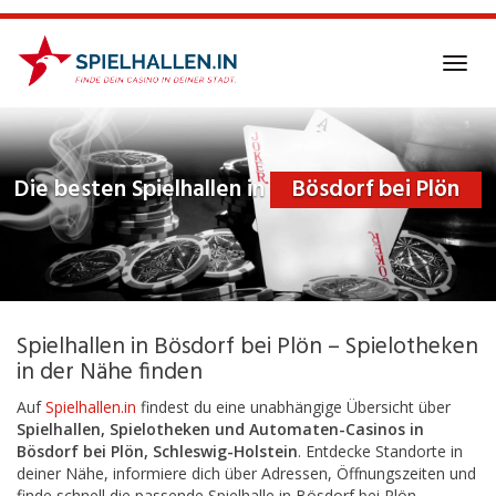
Skip
to
main
Toggl
content
navig
Die besten Spielhallen in
Bösdorf bei Plön
Spielhallen in Bösdorf bei Plön – Spielotheken
in der Nähe finden
Auf
Spielhallen.in
findest du eine unabhängige Übersicht über
Spielhallen, Spielotheken und Automaten-Casinos in
Bösdorf bei Plön, Schleswig-Holstein
. Entdecke Standorte in
deiner Nähe, informiere dich über Adressen, Öffnungszeiten und
finde schnell die passende Spielhalle in Bösdorf bei Plön.