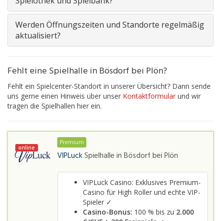
Spielothek und Spielbank?
Werden Öffnungszeiten und Standorte regelmäßig
aktualisiert?
Fehlt eine Spielhalle in Bösdorf bei Plön?
Fehlt ein Spielcenter-Standort in unserer Übersicht? Dann sende
uns gerne einen Hinweis über unser
Kontaktformular
und wir
tragen die Spielhallen hier ein.
Premium
online
VIPLuck
Spielhalle in
Bösdorf bei Plön
VIPLuck Casino: Exklusives Premium-
Casino für High Roller und echte VIP-
Spieler ✓
Casino-Bonus:
100 % bis zu
2.000