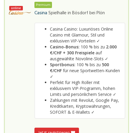
Premium
online
Casina
Spielhalle in
Bösdorf bei Plön
Casina Casino: Luxuriöses Online
Casino mit Glamour, Stil und
exklusiven VIP-Vorteilen ✓
Casino-Bonus:
100 % bis zu
2.000
€/CHF + 300 Freispiele
auf
ausgewählte Novoline-Slots ✓
Sportbonus:
100 % bis zu
500
€/CHF
für neue Sportwetten-Kunden
✓
Perfekt für High Roller mit
exklusivem VIP-Programm, hohen
Limits und persönlichem Service ✓
Zahlungen mit Revolut, Google Pay,
Kreditkarten, Kryptowährungen,
SOFORT & E-Wallets ✓
Jetzt registrieren