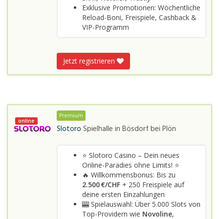
Exklusive Promotionen: Wöchentliche
Reload-Boni, Freispiele, Cashback &
VIP-Programm
Jetzt registrieren
Premium
online
Slotoro
Spielhalle in
Bösdorf bei Plön
⭐ Slotoro Casino – Dein neues
Online-Paradies ohne Limits! ⭐
🔥 Willkommensbonus: Bis zu
2.500 €/CHF
+ 250 Freispiele auf
deine ersten Einzahlungen
🎰 Spielauswahl: Über 5.000 Slots von
Top-Providern wie
Novoline
,