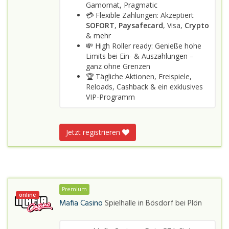
Gamomat, Pragmatic
💳 Flexible Zahlungen: Akzeptiert
SOFORT
,
Paysafecard
, Visa,
Crypto
& mehr
💸 High Roller ready: Genieße hohe
Limits bei Ein- & Auszahlungen –
ganz ohne Grenzen
🏆 Tägliche Aktionen, Freispiele,
Reloads, Cashback & ein exklusives
VIP-Programm
Jetzt registrieren
Premium
online
Mafia Casino
Spielhalle in
Bösdorf bei Plön