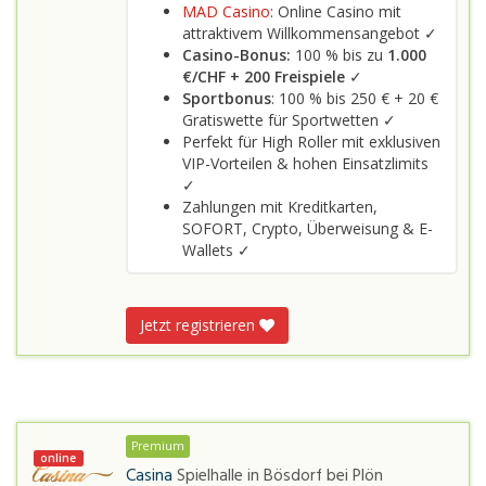
MAD Casino
: Online Casino mit
attraktivem Willkommensangebot ✓
Casino-Bonus:
100 % bis zu
1.000
€/CHF + 200 Freispiele
✓
Sportbonus
: 100 % bis 250 € + 20 €
Gratiswette für Sportwetten ✓
Perfekt für High Roller mit exklusiven
VIP-Vorteilen & hohen Einsatzlimits
✓
Zahlungen mit Kreditkarten,
SOFORT, Crypto, Überweisung & E-
Wallets ✓
Jetzt registrieren
Premium
online
Casina
Spielhalle in
Bösdorf bei Plön