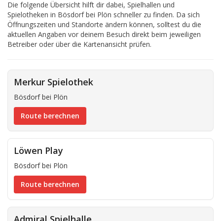
Die folgende Übersicht hilft dir dabei, Spielhallen und
Spielotheken in Bösdorf bei Plön schneller zu finden. Da sich
Öffnungszeiten und Standorte ändern können, solltest du die
aktuellen Angaben vor deinem Besuch direkt beim jeweiligen
Betreiber oder über die Kartenansicht prüfen.
Merkur Spielothek
Bösdorf bei Plön
Route berechnen
Löwen Play
Bösdorf bei Plön
Route berechnen
Admiral Spielhalle