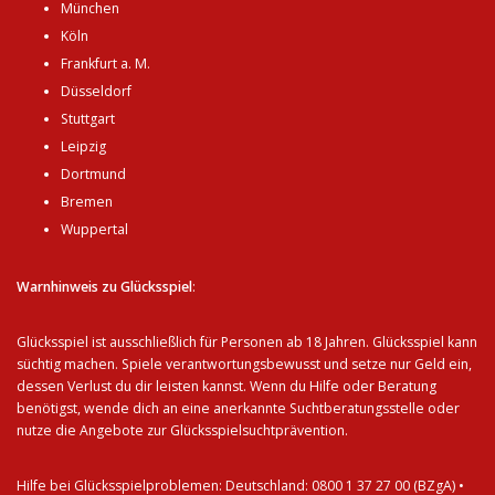
München
Köln
Frankfurt a. M.
Düsseldorf
Stuttgart
Leipzig
Dortmund
Bremen
Wuppertal
Warnhinweis zu Glücksspiel
:
Glücksspiel ist ausschließlich für Personen ab 18 Jahren. Glücksspiel kann
süchtig machen. Spiele verantwortungsbewusst und setze nur Geld ein,
dessen Verlust du dir leisten kannst. Wenn du Hilfe oder Beratung
benötigst, wende dich an eine anerkannte
Suchtberatungsstelle
oder
nutze die Angebote zur Glücksspielsuchtprävention.
Hilfe bei Glücksspielproblemen: Deutschland: 0800 1 37 27 00 (BZgA) •