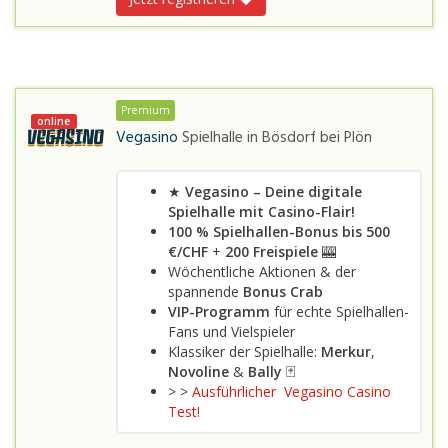
Premium
online
Vegasino
Spielhalle in
Bösdorf bei Plön
★
Vegasino – Deine digitale
Spielhalle mit Casino-Flair!
100 % Spielhallen-Bonus bis 500
€/CHF
+
200 Freispiele
🎰
Wöchentliche Aktionen & der
spannende
Bonus Crab
VIP-Programm
für echte Spielhallen-
Fans und Vielspieler
Klassiker der Spielhalle:
Merkur
,
Novoline
&
Bally
🃏
> >
Ausführlicher Vegasino Casino
Test!