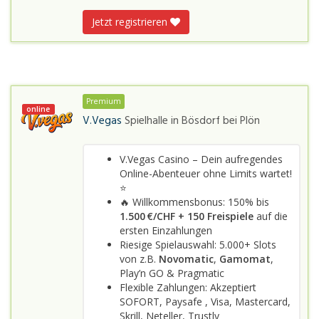
Jetzt registrieren
Premium
online
V.Vegas
Spielhalle in
Bösdorf bei Plön
V.Vegas Casino – Dein aufregendes
Online-Abenteuer ohne Limits wartet!
⭐
🔥 Willkommensbonus: 150% bis
1.500 €/CHF + 150 Freispiele
auf die
ersten Einzahlungen
Riesige Spielauswahl: 5.000+ Slots
von z.B.
Novomatic
,
Gamomat
,
Play’n GO & Pragmatic
Flexible Zahlungen: Akzeptiert
SOFORT, Paysafe , Visa, Mastercard,
Skrill, Neteller, Trustly