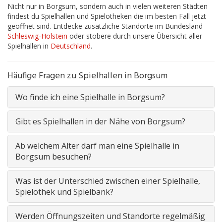
Nicht nur in Borgsum, sondern auch in vielen weiteren Städten
findest du Spielhallen und Spielotheken die im besten Fall jetzt
geöffnet sind. Entdecke zusätzliche Standorte im Bundesland
Schleswig-Holstein
oder stöbere durch unsere Übersicht aller
Spielhallen in
Deutschland
.
Häufige Fragen zu Spielhallen in Borgsum
Wo finde ich eine Spielhalle in Borgsum?
Gibt es Spielhallen in der Nähe von Borgsum?
Ab welchem Alter darf man eine Spielhalle in
Borgsum besuchen?
Was ist der Unterschied zwischen einer Spielhalle,
Spielothek und Spielbank?
Werden Öffnungszeiten und Standorte regelmäßig