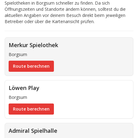
Spielotheken in Borgsum schneller zu finden. Da sich
Öffnungszeiten und Standorte ändern können, solltest du die
aktuellen Angaben vor deinem Besuch direkt beim jeweiligen
Betreiber oder über die Kartenansicht prüfen.
Merkur Spielothek
Borgsum
Route berechnen
Löwen Play
Borgsum
Route berechnen
Admiral Spielhalle