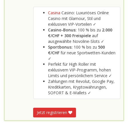
Casina
Casino: Luxuriöses Online
Casino mit Glamour, Stil und
exklusiven VIP-Vorteilen ✓
Casino-Bonus:
100 % bis zu
2.000
€/CHF + 300 Freispiele
auf
ausgewählte Novoline-Slots ✓
Sportbonus:
100 % bis zu
500
€/CHF
für neue Sportwetten-Kunden
✓
Perfekt für High Roller mit
exklusivem VIP-Programm, hohen
Limits und persönlichem Service ✓
Zahlungen mit Revolut, Google Pay,
Kreditkarten, Kryptowährungen,
SOFORT & E-Wallets ✓
Jetzt registrieren