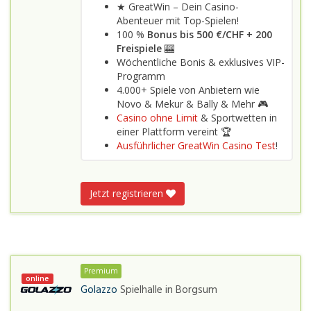
★ GreatWin – Dein Casino-
Abenteuer mit Top-Spielen!
100 %
Bonus bis 500 €/CHF + 200
Freispiele
🎰
Wöchentliche Bonis & exklusives VIP-
Programm
4.000+ Spiele von Anbietern wie
Novo & Mekur & Bally & Mehr 🎮
Casino ohne Limit
& Sportwetten in
einer Plattform vereint 🏆
Ausführlicher GreatWin Casino Test
!
Jetzt registrieren
Premium
online
Golazzo
Spielhalle in
Borgsum