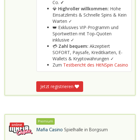
Co.
✓
💎
Highroller willkommen:
Hohe
Einsatzlimits & Schnelle Spins & Kein
Warten ✓
👑 Exklusives VIP-Programm und
Sportwetten mit Top-Quoten
inklusive ✓
💳
Zahl bequem:
Akzeptiert
SOFORT, Paysafe, Kreditkarten, E-
Wallets & Kryptowährungen ✓
Zum
Testbericht des HitNSpin Casino
Jetzt registrieren
Premium
online
Mafia Casino
Spielhalle in
Borgsum