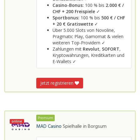
Casino-Bonus:
100 % bis
2.000 € /
CHF + 200 Freispiele
✓
Sportbonus:
100 % bis
500 € / CHF
+ 20 € Gratiswette
✓
Über 5.000 Slots von Novoline,
Pragmatic Play, Gamomat & vielen
weiteren Top-Providern ✓
Zahlungen mit
Revolut
,
SOFORT
,
Kryptowährungen, Kreditkarten und
E-Wallets ✓
Jetzt registrieren
Premium
online
MAD Casino
Spielhalle in
Borgsum