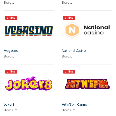
Borgsum
Borgsum
online
online
Vegasino
National Casino
Borgsum
Borgsum
online
online
Joker8
Hit’n’Spin Casino
Borgsum
Borgsum