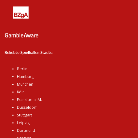
Beliebte Spielhallen Städte:
Berlin
Hamburg
München
Köln
Frankfurt a. M.
Düsseldorf
Stuttgart
Leipzig
Dortmund