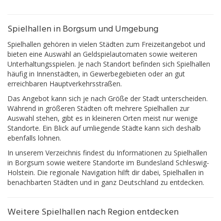
Spielhallen in Borgsum und Umgebung
Spielhallen gehören in vielen Städten zum Freizeitangebot und
bieten eine Auswahl an Geldspielautomaten sowie weiteren
Unterhaltungsspielen. Je nach Standort befinden sich Spielhallen
häufig in Innenstädten, in Gewerbegebieten oder an gut
erreichbaren Hauptverkehrsstraßen.
Das Angebot kann sich je nach Größe der Stadt unterscheiden.
Während in größeren Städten oft mehrere Spielhallen zur
Auswahl stehen, gibt es in kleineren Orten meist nur wenige
Standorte. Ein Blick auf umliegende Städte kann sich deshalb
ebenfalls lohnen.
In unserem Verzeichnis findest du Informationen zu Spielhallen
in Borgsum sowie weitere Standorte im Bundesland Schleswig-
Holstein. Die regionale Navigation hilft dir dabei, Spielhallen in
benachbarten Städten und in ganz Deutschland zu entdecken.
Weitere Spielhallen nach Region entdecken