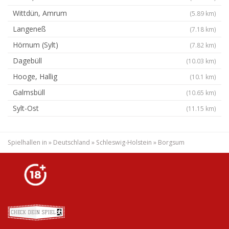
Wittdün, Amrum
(5.89 km)
Langeneß
(7.18 km)
Hörnum (Sylt)
(7.82 km)
Dagebüll
(10.03 km)
Hooge, Hallig
(10.1 km)
Galmsbüll
(10.65 km)
Sylt-Ost
(11.15 km)
Spielhallen in
»
Deutschland
»
Schleswig-Holstein
»
Borgsum