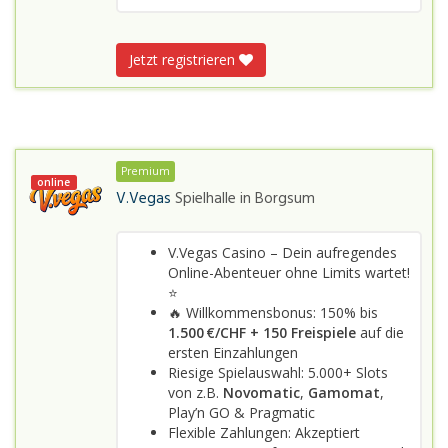
Jetzt registrieren
Premium
online
V.Vegas
Spielhalle in
Borgsum
V.Vegas Casino – Dein aufregendes
Online-Abenteuer ohne Limits wartet!
⭐
🔥 Willkommensbonus: 150% bis
1.500 €/CHF + 150 Freispiele
auf die
ersten Einzahlungen
Riesige Spielauswahl: 5.000+ Slots
von z.B.
Novomatic
,
Gamomat
,
Play’n GO & Pragmatic
Flexible Zahlungen: Akzeptiert