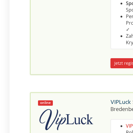
Sp
Sp
Per
Pr
✓
Zah
Kr
Jetzt reg
VIPLuck
online
Bredenbe
VI
Rol