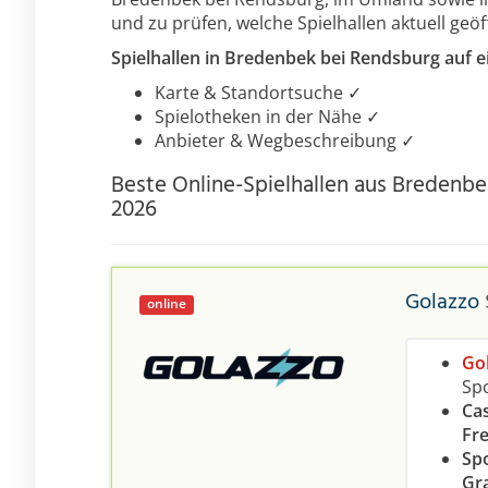
und zu prüfen, welche Spielhallen aktuell geöf
Spielhallen in Bredenbek bei Rendsburg auf ei
Karte & Standortsuche ✓
Spielotheken in der Nähe ✓
Anbieter & Wegbeschreibung ✓
Beste Online-Spielhallen aus Bredenb
2026
Golazzo
online
Go
Sp
Ca
Fre
Sp
Gr