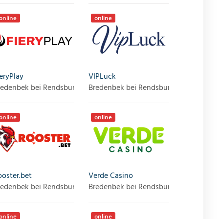
online
online
eryPlay
VIPLuck
redenbek bei Rendsburg
Bredenbek bei Rendsburg
online
online
ooster.bet
Verde Casino
redenbek bei Rendsburg
Bredenbek bei Rendsburg
online
online