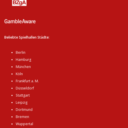
Beliebte Spielhallen Städte:
Berlin
Hamburg
München
Köln
Frankfurt a. M.
Düsseldorf
Stuttgart
Leipzig
Dortmund
Bremen
Wuppertal