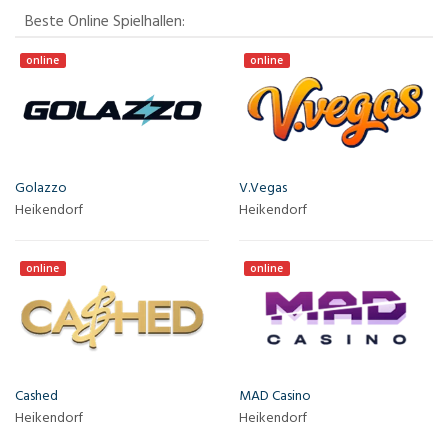
Beste Online Spielhallen:
online
online
Golazzo
V.Vegas
Heikendorf
Heikendorf
online
online
Cashed
MAD Casino
Heikendorf
Heikendorf