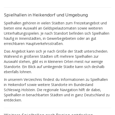
Spielhallen in Heikendorf und Umgebung
Spielhallen gehören in vielen Städten zum Freizeitangebot und
bieten eine Auswahl an Geldspielautomaten sowie weiteren
Unterhaltungsspielen. Je nach Standort befinden sich Spielhallen
häufig in Innenstädten, in Gewerbegebieten oder an gut
erreichbaren Hauptverkehrsstraßen.
Das Angebot kann sich je nach Größe der Stadt unterscheiden.
Während in größeren Städten oft mehrere Spielhallen zur
Auswahl stehen, gibt es in kleineren Orten meist nur wenige
Standorte. Ein Blick auf umliegende Städte kann sich deshalb
ebenfalls lohnen.
In unserem Verzeichnis findest du Informationen zu Spielhallen
in Heikendorf sowie weitere Standorte im Bundesland
Schleswig-Holstein. Die regionale Navigation hilft dir dabei,
Spielhallen in benachbarten Städten und in ganz Deutschland zu
entdecken.