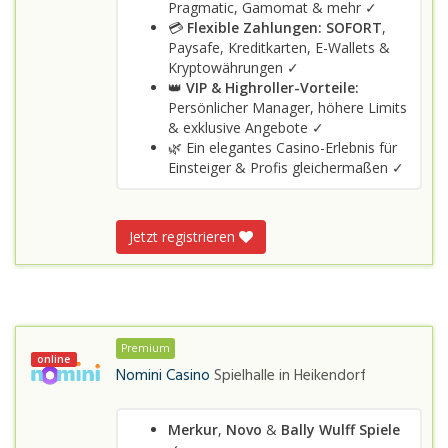
Pragmatic, Gamomat & mehr ✓
💳
Flexible Zahlungen:
SOFORT
,
Paysafe, Kreditkarten, E-Wallets &
Kryptowährungen ✓
👑
VIP & Highroller-Vorteile:
Persönlicher Manager, höhere Limits
& exklusive Angebote ✓
🌿 Ein elegantes Casino-Erlebnis für
Einsteiger & Profis gleichermaßen ✓
Jetzt registrieren
Premium
online
Nomini Casino
Spielhalle in
Heikendorf
Merkur
,
Novo
&
Bally Wulff Spiele