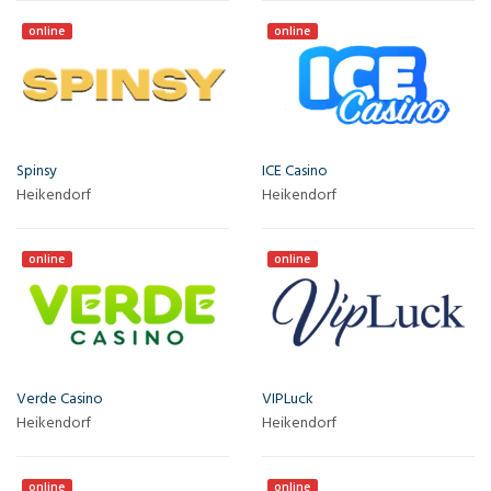
online
online
Spinsy
ICE Casino
Heikendorf
Heikendorf
online
online
Verde Casino
VIPLuck
Heikendorf
Heikendorf
online
online