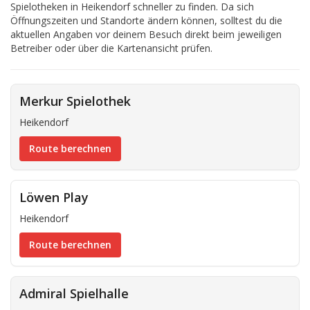
Spielotheken in Heikendorf schneller zu finden. Da sich
Öffnungszeiten und Standorte ändern können, solltest du die
aktuellen Angaben vor deinem Besuch direkt beim jeweiligen
Betreiber oder über die Kartenansicht prüfen.
Merkur Spielothek
Heikendorf
Route berechnen
Löwen Play
Heikendorf
Route berechnen
Admiral Spielhalle