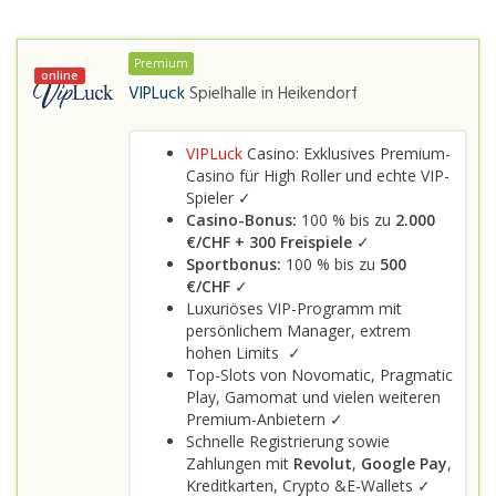
Premium
online
VIPLuck
Spielhalle in
Heikendorf
VIPLuck
Casino: Exklusives Premium-
Casino für High Roller und echte VIP-
Spieler ✓
Casino-Bonus:
100 % bis zu
2.000
€/CHF + 300 Freispiele
✓
Sportbonus:
100 % bis zu
500
€/CHF
✓
Luxuriöses VIP-Programm mit
persönlichem Manager, extrem
hohen Limits ✓
Top-Slots von Novomatic, Pragmatic
Play, Gamomat und vielen weiteren
Premium-Anbietern ✓
Schnelle Registrierung sowie
Zahlungen mit
Revolut
,
Google Pay
,
Kreditkarten, Crypto &E-Wallets ✓