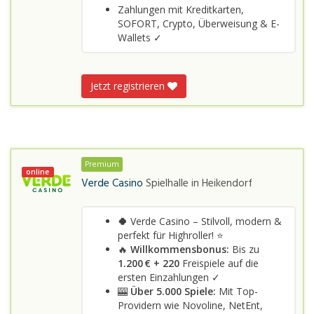
Zahlungen mit Kreditkarten,
SOFORT, Crypto, Überweisung & E-
Wallets ✓
Jetzt registrieren
Premium
online
Verde Casino
Spielhalle in
Heikendorf
🍀
Verde Casino – Stilvoll, modern &
perfekt für Highroller! ⭐
🔥
Willkommensbonus:
Bis zu
1.200 € + 220
Freispiele auf die
ersten Einzahlungen ✓
🎰
Über 5.000 Spiele:
Mit Top-
Providern wie Novoline, NetEnt,