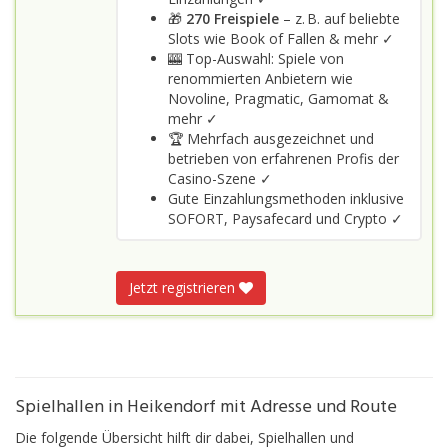
🎁
270 Freispiele
– z. B. auf beliebte
Slots wie Book of Fallen & mehr ✓
🎰 Top-Auswahl: Spiele von
renommierten Anbietern wie
Novoline, Pragmatic, Gamomat &
mehr ✓
🏆 Mehrfach ausgezeichnet und
betrieben von erfahrenen Profis der
Casino-Szene ✓
Gute Einzahlungsmethoden inklusive
SOFORT, Paysafecard und Crypto ✓
Jetzt registrieren
Spielhallen in Heikendorf mit Adresse und Route
Die folgende Übersicht hilft dir dabei, Spielhallen und