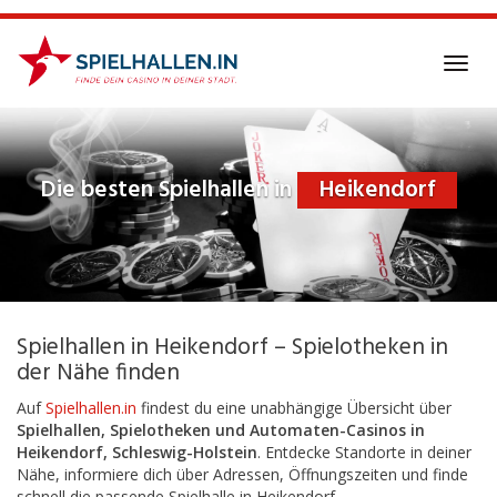
Skip
to
main
Toggl
content
navig
Die besten Spielhallen in
Heikendorf
Spielhallen in Heikendorf – Spielotheken in
der Nähe finden
Auf
Spielhallen.in
findest du eine unabhängige Übersicht über
Spielhallen, Spielotheken und Automaten-Casinos in
Heikendorf, Schleswig-Holstein
. Entdecke Standorte in deiner
Nähe, informiere dich über Adressen, Öffnungszeiten und finde
schnell die passende Spielhalle in Heikendorf.