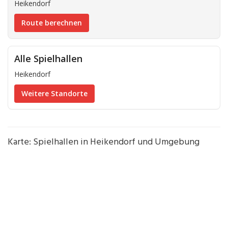
Heikendorf
Route berechnen
Alle Spielhallen
Heikendorf
Weitere Standorte
Karte: Spielhallen in Heikendorf und Umgebung