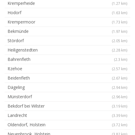
Kremperheide
(1.27 km)
Hodorf
(1.63 km)
Krempermoor
(1.73 km)
Bekmünde
(1.97 km)
Stördorf
(2.05 km)
Heiligenstedten
(2.28 km)
Bahrenfleth
(2.3 km)
Itzehoe
(2.57 km)
Beidenfleth
(2.67 km)
Dägeling
(2.94 km)
Münsterdorf
(2.96 km)
Bekdorf bei Wilster
(3.19 km)
Landrecht
(3.39 km)
Oldendorf, Holstein
(3.72 km)
Neuenbrook, Holstein
(3.82 km)