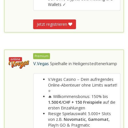
Wallets ✓
Jetzt registrieren
Premium
online
V.Vegas
Spielhalle in
Heiligenstedtenerkamp
V.Vegas Casino – Dein aufregendes
Online-Abenteuer ohne Limits wartet!
⭐
🔥 Willkommensbonus: 150% bis
1.500 €/CHF + 150 Freispiele
auf die
ersten Einzahlungen
Riesige Spielauswahl: 5.000+ Slots
von z.B.
Novomatic
,
Gamomat
,
Play’n GO & Pragmatic