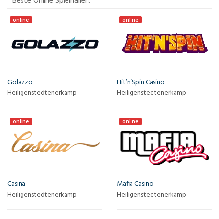
Beste Online Spielhallen:
online
online
Golazzo
Hit’n’Spin Casino
Heiligenstedtenerkamp
Heiligenstedtenerkamp
online
online
Casina
Mafia Casino
Heiligenstedtenerkamp
Heiligenstedtenerkamp