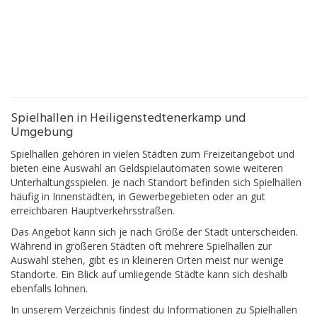
Spielhallen in Heiligenstedtenerkamp und
Umgebung
Spielhallen gehören in vielen Städten zum Freizeitangebot und
bieten eine Auswahl an Geldspielautomaten sowie weiteren
Unterhaltungsspielen. Je nach Standort befinden sich Spielhallen
häufig in Innenstädten, in Gewerbegebieten oder an gut
erreichbaren Hauptverkehrsstraßen.
Das Angebot kann sich je nach Größe der Stadt unterscheiden.
Während in größeren Städten oft mehrere Spielhallen zur
Auswahl stehen, gibt es in kleineren Orten meist nur wenige
Standorte. Ein Blick auf umliegende Städte kann sich deshalb
ebenfalls lohnen.
In unserem Verzeichnis findest du Informationen zu Spielhallen