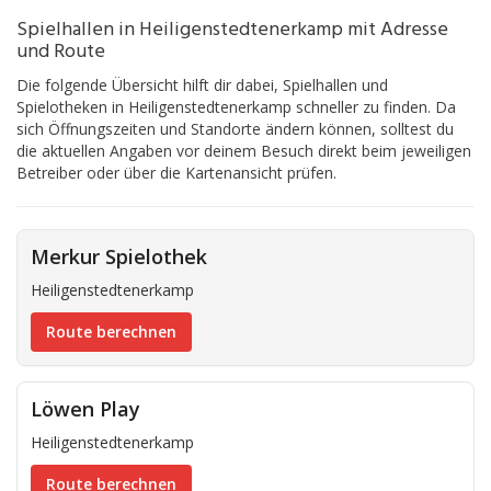
Spielhallen in Heiligenstedtenerkamp mit Adresse
und Route
Die folgende Übersicht hilft dir dabei, Spielhallen und
Spielotheken in Heiligenstedtenerkamp schneller zu finden. Da
sich Öffnungszeiten und Standorte ändern können, solltest du
die aktuellen Angaben vor deinem Besuch direkt beim jeweiligen
Betreiber oder über die Kartenansicht prüfen.
Merkur Spielothek
Heiligenstedtenerkamp
Route berechnen
Löwen Play
Heiligenstedtenerkamp
Route berechnen