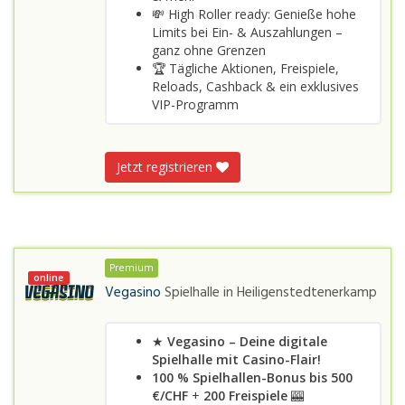
💸 High Roller ready: Genieße hohe
Limits bei Ein- & Auszahlungen –
ganz ohne Grenzen
🏆 Tägliche Aktionen, Freispiele,
Reloads, Cashback & ein exklusives
VIP-Programm
Jetzt registrieren
Premium
online
Vegasino
Spielhalle in
Heiligenstedtenerkamp
★
Vegasino – Deine digitale
Spielhalle mit Casino-Flair!
100 % Spielhallen-Bonus bis 500
€/CHF
+
200 Freispiele
🎰