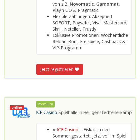
von z.B.
Novomatic
,
Gamomat
,
Play’n GO & Pragmatic
Flexible Zahlungen: Akzeptiert
SOFORT, Paysafe , Visa, Mastercard,
Skrill, Neteller, Trustly
Exklusive Promotionen: Wöchentliche
Reload-Boni, Freispiele, Cashback &
VIP-Programm
Jetzt registrieren
Premium
online
ICE Casino
Spielhalle in
Heiligenstedtenerkamp
⭐
ICE Casino
– Eiskalt in den
Sommer gestartet, jetzt voll im Spiel