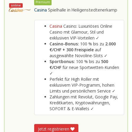
Premium
online
Casina
Spielhalle in
Heiligenstedtenerkamp
Casina
Casino: Luxuriöses Online
Casino mit Glamour, Stil und
exklusiven VIP-Vorteilen ✓
Casino-Bonus:
100 % bis zu
2.000
€/CHF + 300 Freispiele
auf
ausgewählte Novoline-Slots ✓
Sportbonus:
100 % bis zu
500
€/CHF
für neue Sportwetten-Kunden
✓
Perfekt für High Roller mit
exklusivem VIP-Programm, hohen
Limits und persönlichem Service ✓
Zahlungen mit Revolut, Google Pay,
Kreditkarten, Kryptowährungen,
SOFORT & E-Wallets ✓
Jetzt registrieren