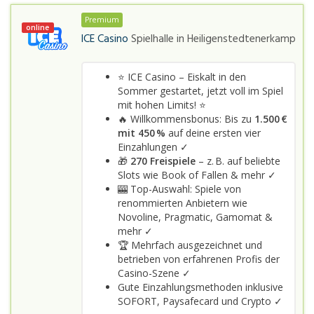
Premium
online
ICE Casino
Spielhalle in
Heiligenstedtenerkamp
⭐ ICE Casino – Eiskalt in den
Sommer gestartet, jetzt voll im Spiel
mit hohen Limits! ⭐
🔥 Willkommensbonus: Bis zu
1.500 €
mit 450 %
auf deine ersten vier
Einzahlungen ✓
🎁
270 Freispiele
– z. B. auf beliebte
Slots wie Book of Fallen & mehr ✓
🎰 Top-Auswahl: Spiele von
renommierten Anbietern wie
Novoline, Pragmatic, Gamomat &
mehr ✓
🏆 Mehrfach ausgezeichnet und
betrieben von erfahrenen Profis der
Casino-Szene ✓
Gute Einzahlungsmethoden inklusive
SOFORT, Paysafecard und Crypto ✓