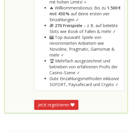
mit hohen Limits! ⭐
🔥 Willkommensbonus: Bis zu
1.500 €
mit 450 %
auf deine ersten vier
Einzahlungen ✓
🎁
270 Freispiele
– z. B. auf beliebte
Slots wie Book of Fallen & mehr ✓
🎰 Top-Auswahl: Spiele von
renommierten Anbietern wie
Novoline, Pragmatic, Gamomat &
mehr ✓
🏆 Mehrfach ausgezeichnet und
betrieben von erfahrenen Profis der
Casino-Szene ✓
Gute Einzahlungsmethoden inklusive
SOFORT, Paysafecard und Crypto ✓
Jetzt registrieren