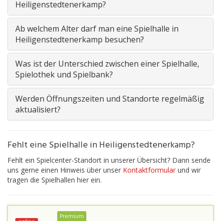
Heiligenstedtenerkamp?
Ab welchem Alter darf man eine Spielhalle in
Heiligenstedtenerkamp besuchen?
Was ist der Unterschied zwischen einer Spielhalle,
Spielothek und Spielbank?
Werden Öffnungszeiten und Standorte regelmäßig
aktualisiert?
Fehlt eine Spielhalle in Heiligenstedtenerkamp?
Fehlt ein Spielcenter-Standort in unserer Übersicht? Dann sende
uns gerne einen Hinweis über unser
Kontaktformular
und wir
tragen die Spielhallen hier ein.
Premium