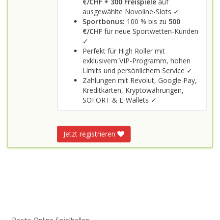
€/CHF + 300 Freispiele
auf
ausgewählte Novoline-Slots ✓
Sportbonus:
100 % bis zu
500
€/CHF
für neue Sportwetten-Kunden
✓
Perfekt für High Roller mit
exklusivem VIP-Programm, hohen
Limits und persönlichem Service ✓
Zahlungen mit Revolut, Google Pay,
Kreditkarten, Kryptowährungen,
SOFORT & E-Wallets ✓
Jetzt registrieren