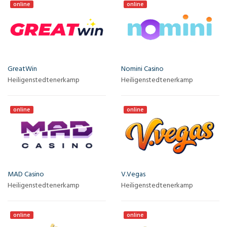
online
online
GreatWin
Nomini Casino
Heiligenstedtenerkamp
Heiligenstedtenerkamp
online
online
MAD Casino
V.Vegas
Heiligenstedtenerkamp
Heiligenstedtenerkamp
online
online