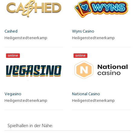
Cashed
Wyns Casino
Heiligenstedtenerkamp
Heiligenstedtenerkamp
online
online
Vegasino
National Casino
Heiligenstedtenerkamp
Heiligenstedtenerkamp
Spielhallen in der Nähe: