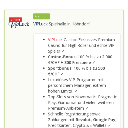
Premium
online
VIPLuck
Spielhalle in
Höhndorf
VIPLuck
Casino: Exklusives Premium-
Casino für High Roller und echte VIP-
Spieler ✓
Casino-Bonus:
100 % bis zu
2.000
€/CHF + 300 Freispiele
✓
Sportbonus:
100 % bis zu
500
€/CHF
✓
Luxuriöses VIP-Programm mit
persönlichem Manager, extrem
hohen Limits ✓
Top-Slots von Novomatic, Pragmatic
Play, Gamomat und vielen weiteren
Premium-Anbietern ✓
Schnelle Registrierung sowie
Zahlungen mit
Revolut
,
Google Pay
,
Kreditkarten, Crypto &E-Wallets ✓