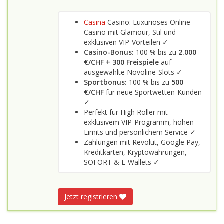
Casina
Casino: Luxuriöses Online
Casino mit Glamour, Stil und
exklusiven VIP-Vorteilen ✓
Casino-Bonus:
100 % bis zu
2.000
€/CHF + 300 Freispiele
auf
ausgewählte Novoline-Slots ✓
Sportbonus:
100 % bis zu
500
€/CHF
für neue Sportwetten-Kunden
✓
Perfekt für High Roller mit
exklusivem VIP-Programm, hohen
Limits und persönlichem Service ✓
Zahlungen mit Revolut, Google Pay,
Kreditkarten, Kryptowährungen,
SOFORT & E-Wallets ✓
Jetzt registrieren