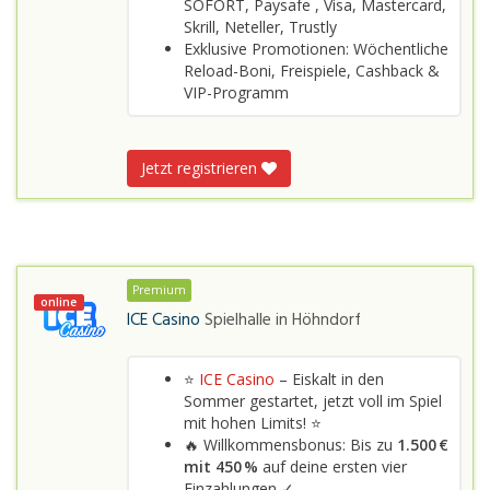
SOFORT, Paysafe , Visa, Mastercard,
Skrill, Neteller, Trustly
Exklusive Promotionen: Wöchentliche
Reload-Boni, Freispiele, Cashback &
VIP-Programm
Jetzt registrieren
Premium
online
ICE Casino
Spielhalle in
Höhndorf
⭐
ICE Casino
– Eiskalt in den
Sommer gestartet, jetzt voll im Spiel
mit hohen Limits! ⭐
🔥 Willkommensbonus: Bis zu
1.500 €
mit 450 %
auf deine ersten vier
Einzahlungen ✓