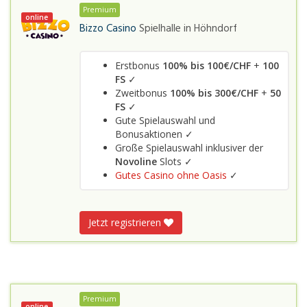
Premium
online
Bizzo Casino
Spielhalle in
Höhndorf
Erstbonus
100% bis 100€/CHF
+
100
FS
✓
Zweitbonus
100% bis 300€/CHF
+
50
FS
✓
Gute Spielauswahl und
Bonusaktionen ✓
Große Spielauswahl inklusiver der
Novoline
Slots ✓
Gutes Casino ohne Oasis
✓
Jetzt registrieren
Premium
online