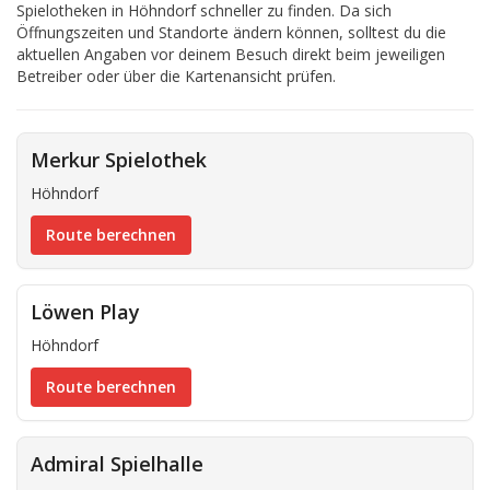
Spielotheken in Höhndorf schneller zu finden. Da sich
Öffnungszeiten und Standorte ändern können, solltest du die
aktuellen Angaben vor deinem Besuch direkt beim jeweiligen
Betreiber oder über die Kartenansicht prüfen.
Merkur Spielothek
Höhndorf
Route berechnen
Löwen Play
Höhndorf
Route berechnen
Admiral Spielhalle