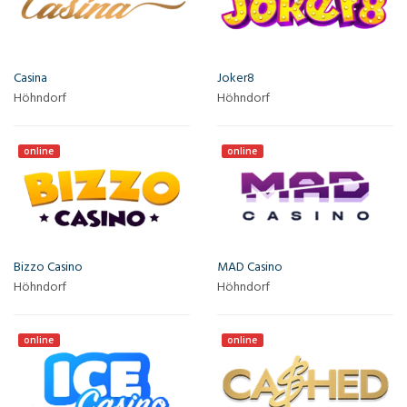
Casina
Joker8
Höhndorf
Höhndorf
online
online
Bizzo Casino
MAD Casino
Höhndorf
Höhndorf
online
online