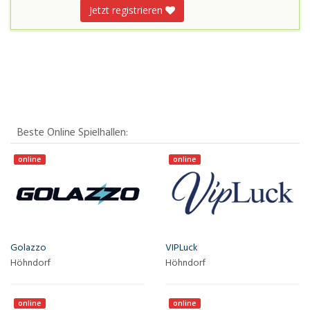
Jetzt registrieren
Beste Online Spielhallen:
online
online
Golazzo
VIPLuck
Höhndorf
Höhndorf
online
online