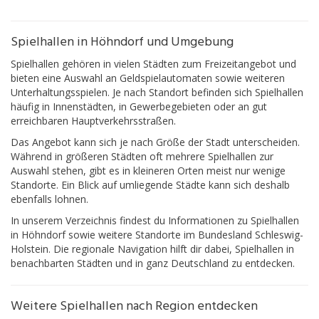
Spielhallen in Höhndorf und Umgebung
Spielhallen gehören in vielen Städten zum Freizeitangebot und
bieten eine Auswahl an Geldspielautomaten sowie weiteren
Unterhaltungsspielen. Je nach Standort befinden sich Spielhallen
häufig in Innenstädten, in Gewerbegebieten oder an gut
erreichbaren Hauptverkehrsstraßen.
Das Angebot kann sich je nach Größe der Stadt unterscheiden.
Während in größeren Städten oft mehrere Spielhallen zur
Auswahl stehen, gibt es in kleineren Orten meist nur wenige
Standorte. Ein Blick auf umliegende Städte kann sich deshalb
ebenfalls lohnen.
In unserem Verzeichnis findest du Informationen zu Spielhallen
in Höhndorf sowie weitere Standorte im Bundesland Schleswig-
Holstein. Die regionale Navigation hilft dir dabei, Spielhallen in
benachbarten Städten und in ganz Deutschland zu entdecken.
Weitere Spielhallen nach Region entdecken