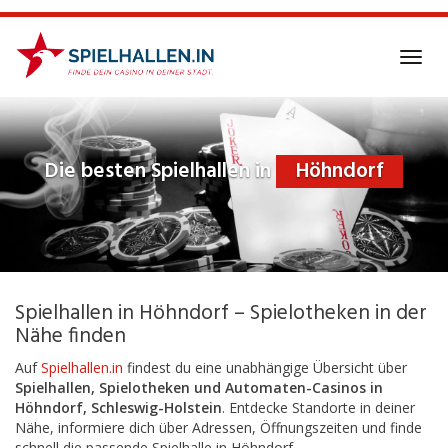
Skip
to
main
Toggl
content
navig
Die besten Spielhallen in
Höhndorf
Spielhallen in Höhndorf – Spielotheken in der
Nähe finden
Auf
Spielhallen.in
findest du eine unabhängige Übersicht über
Spielhallen, Spielotheken und Automaten-Casinos in
Höhndorf, Schleswig-Holstein
. Entdecke Standorte in deiner
Nähe, informiere dich über Adressen, Öffnungszeiten und finde
schnell die passende Spielhalle in Höhndorf.