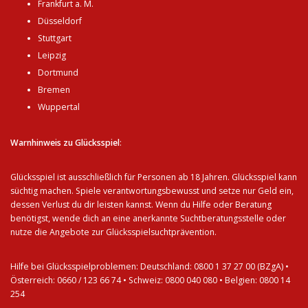
Frankfurt a. M.
Düsseldorf
Stuttgart
Leipzig
Dortmund
Bremen
Wuppertal
Warnhinweis zu Glücksspiel
:
Glücksspiel ist ausschließlich für Personen ab 18 Jahren. Glücksspiel kann
süchtig machen. Spiele verantwortungsbewusst und setze nur Geld ein,
dessen Verlust du dir leisten kannst. Wenn du Hilfe oder Beratung
benötigst, wende dich an eine anerkannte
Suchtberatungsstelle
oder
nutze die Angebote zur Glücksspielsuchtprävention.
Hilfe bei Glücksspielproblemen: Deutschland: 0800 1 37 27 00 (BZgA) •
Österreich: 0660 / 123 66 74 • Schweiz: 0800 040 080 • Belgien: 0800 14
254