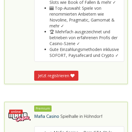
Slots wie Book of Fallen & mehr ✓
🎰 Top-Auswahl: Spiele von
renommierten Anbietern wie
Novoline, Pragmatic, Gamomat &
mehr ✓
🏆 Mehrfach ausgezeichnet und
betrieben von erfahrenen Profis der
Casino-Szene ✓
Gute Einzahlungsmethoden inklusive
SOFORT, Paysafecard und Crypto ✓
Jetzt registrieren
Premium
online
Mafia Casino
Spielhalle in
Höhndorf