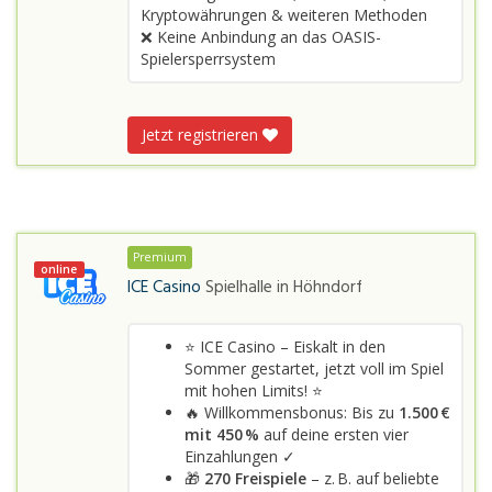
Kryptowährungen & weiteren Methoden
❌ Keine Anbindung an das OASIS-
Spielersperrsystem
Jetzt registrieren
Premium
online
ICE Casino
Spielhalle in
Höhndorf
⭐ ICE Casino – Eiskalt in den
Sommer gestartet, jetzt voll im Spiel
mit hohen Limits! ⭐
🔥 Willkommensbonus: Bis zu
1.500 €
mit 450 %
auf deine ersten vier
Einzahlungen ✓
🎁
270 Freispiele
– z. B. auf beliebte