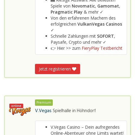
Spiele von
Novomatic
,
Gamomat
,
Pragmatic Play
& mehr ✓
Von den erfahrenen Machern des
erfolgreichen
VulkanVegas Casinos
✓
Schnelle Zahlungen mit
SOFORT
,
Paysafe, Crypto und mehr ✓
👉 Hier >> zum
FieryPlay Testbericht
Jetzt registrieren
Premium
online
V.Vegas
Spielhalle in
Höhndorf
V.Vegas Casino – Dein aufregendes
Online-Abenteuer ohne Limits wartet!