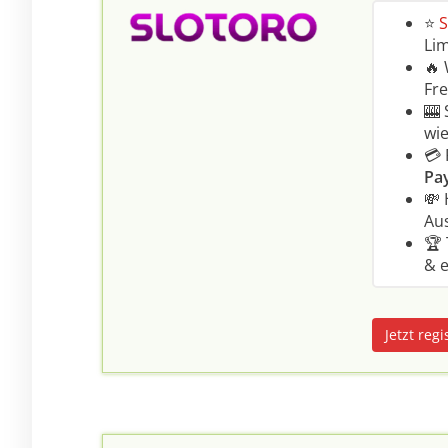
⭐
S
Lim
🔥
Fre
🎰 
wi
💳 
Pa
💸 
Au
🏆 
& 
Jetzt reg