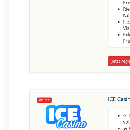
Fre
Rie
No
Fle
Vis
Exk
Fr
Jetzt reg
ICE Casi
online
⭐
I
vol
🔥