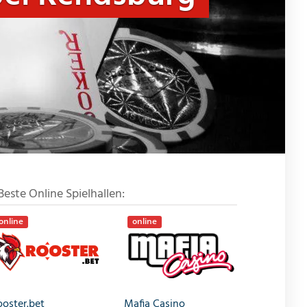
Beste Online Spielhallen:
online
online
ooster.bet
Mafia Casino