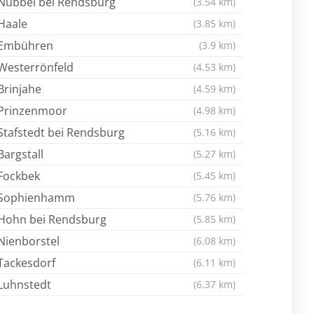
Nübbel bei Rendsburg
(3.54 km)
Haale
(3.85 km)
Embühren
(3.9 km)
Westerrönfeld
(4.53 km)
Brinjahe
(4.59 km)
Prinzenmoor
(4.98 km)
Stafstedt bei Rendsburg
(5.16 km)
Bargstall
(5.27 km)
Fockbek
(5.45 km)
Sophienhamm
(5.76 km)
Hohn bei Rendsburg
(5.85 km)
Nienborstel
(6.08 km)
Tackesdorf
(6.11 km)
Luhnstedt
(6.37 km)