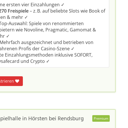
ne ersten vier Einzahlungen ✓
270 Freispiele
– z. B. auf beliebte Slots wie Book of
llen & mehr ✓
 Top-Auswahl: Spiele von renommierten
bietern wie Novoline, Pragmatic, Gamomat &
hr ✓
 Mehrfach ausgezeichnet und betrieben von
ahrenen Profis der Casino-Szene ✓
te Einzahlungsmethoden inklusive SOFORT,
ysafecard und Crypto ✓
istrieren
pielhalle in
Hörsten bei Rendsburg
Premium