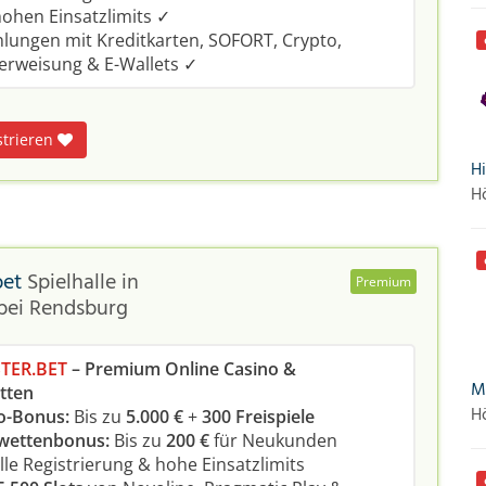
ohen Einsatzlimits ✓
lungen mit Kreditkarten, SOFORT, Crypto,
erweisung & E-Wallets ✓
istrieren
Hi
H
bet
Spielhalle in
Premium
bei Rendsburg
TER.BET
– Premium Online Casino &
M
tten
H
o-Bonus:
Bis zu
5.000 €
+
300 Freispiele
wettenbonus:
Bis zu
200 €
für Neukunden
le Registrierung & hohe Einsatzlimits