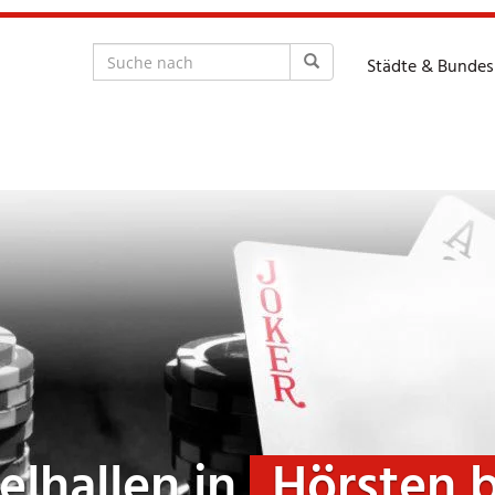
Städte & Bundes
elhallen in
Hörsten 