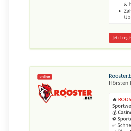
& h
Zah
Üb
Jetzt reg
Rooster.
online
Hörsten 
🔥
ROOS
Sportwe
💰
Casin
⚽
Sport
✅ Schnel