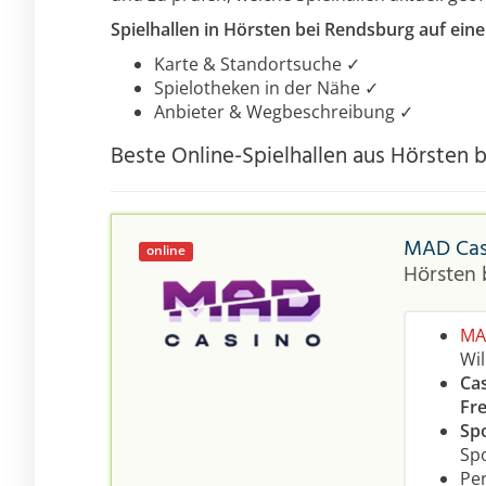
Spielhallen in Hörsten bei Rendsburg auf eine
Karte & Standortsuche ✓
Spielotheken in der Nähe ✓
Anbieter & Wegbeschreibung ✓
Beste Online-Spielhallen aus Hörsten
MAD Cas
online
Hörsten 
MA
Wi
Ca
Fre
Sp
Sp
Per