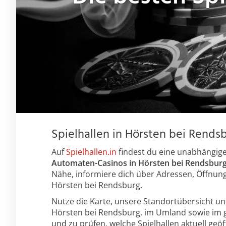
Spielhallen in Hörsten bei Rends
Auf
Spielhallen.in
findest du eine unabhängig
Automaten-Casinos in Hörsten bei Rendsburg,
Nähe, informiere dich über Adressen, Öffnungs
Hörsten bei Rendsburg.
Nutze die Karte, unsere Standortübersicht un
Hörsten bei Rendsburg, im Umland sowie im 
und zu prüfen, welche Spielhallen aktuell geöf