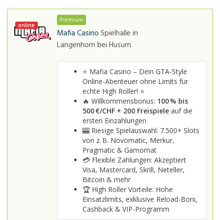
Premium
online
Mafia Casino
Spielhalle in
Langenhorn bei Husum
⭐ Mafia Casino – Dein GTA-Style
Online-Abenteuer ohne Limits für
echte High Roller! ⭐
🔥 Willkommensbonus:
100 % bis
500 €/CHF + 200 Freispiele
auf die
ersten Einzahlungen
🎰 Riesige Spielauswahl: 7.500+ Slots
von z. B. Novomatic, Merkur,
Pragmatic & Gamomat
💳 Flexible Zahlungen: Akzeptiert
Visa, Mastercard, Skrill, Neteller,
Bitcoin & mehr
🏆 High Roller Vorteile: Hohe
Einsatzlimits, exklusive Reload-Boni,
Cashback & VIP-Programm