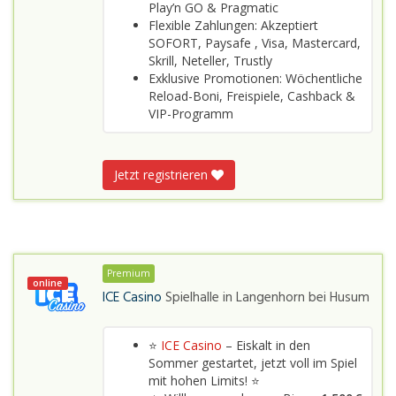
Play’n GO & Pragmatic
Flexible Zahlungen: Akzeptiert
SOFORT, Paysafe , Visa, Mastercard,
Skrill, Neteller, Trustly
Exklusive Promotionen: Wöchentliche
Reload-Boni, Freispiele, Cashback &
VIP-Programm
Jetzt registrieren
Premium
online
ICE Casino
Spielhalle in
Langenhorn bei Husum
⭐
ICE Casino
– Eiskalt in den
Sommer gestartet, jetzt voll im Spiel
mit hohen Limits! ⭐