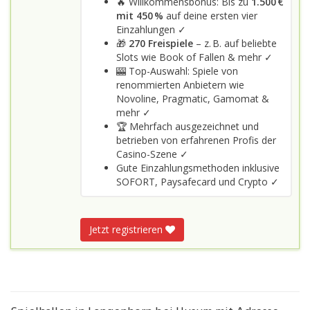
🔥 Willkommensbonus: Bis zu
1.500 €
mit 450 %
auf deine ersten vier
Einzahlungen ✓
🎁
270 Freispiele
– z. B. auf beliebte
Slots wie Book of Fallen & mehr ✓
🎰 Top-Auswahl: Spiele von
renommierten Anbietern wie
Novoline, Pragmatic, Gamomat &
mehr ✓
🏆 Mehrfach ausgezeichnet und
betrieben von erfahrenen Profis der
Casino-Szene ✓
Gute Einzahlungsmethoden inklusive
SOFORT, Paysafecard und Crypto ✓
Jetzt registrieren