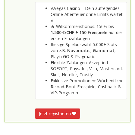
V.Vegas Casino – Dein aufregendes
Online-Abenteuer ohne Limits wartet!
⭐
🔥 Willkommensbonus: 150% bis
1.500 €/CHF + 150 Freispiele
auf die
ersten Einzahlungen
Riesige Spielauswahl: 5.000+ Slots
von z.B.
Novomatic
,
Gamomat
,
Play’n GO & Pragmatic
Flexible Zahlungen: Akzeptiert
SOFORT, Paysafe , Visa, Mastercard,
Skrill, Neteller, Trustly
Exklusive Promotionen: Wöchentliche
Reload-Boni, Freispiele, Cashback &
VIP-Programm
Jetzt registrieren