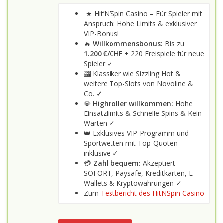
★ Hit’N’Spin Casino – Für Spieler mit
Anspruch: Hohe Limits & exklusiver
VIP-Bonus!
🔥
Willkommensbonus:
Bis zu
1.200 €/CHF
+ 220 Freispiele für neue
Spieler ✓
🎰 Klassiker wie Sizzling Hot &
weitere Top-Slots von Novoline &
Co.
✓
💎
Highroller willkommen:
Hohe
Einsatzlimits & Schnelle Spins & Kein
Warten ✓
👑 Exklusives VIP-Programm und
Sportwetten mit Top-Quoten
inklusive ✓
💳
Zahl bequem:
Akzeptiert
SOFORT, Paysafe, Kreditkarten, E-
Wallets & Kryptowährungen ✓
Zum
Testbericht des HitNSpin Casino