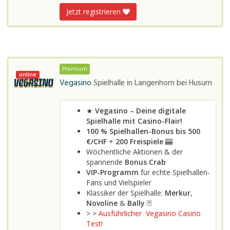
Jetzt registrieren
Premium
online
Vegasino
Spielhalle in
Langenhorn bei Husum
★
Vegasino – Deine digitale
Spielhalle mit Casino-Flair!
100 % Spielhallen-Bonus bis 500
€/CHF
+
200 Freispiele
🎰
Wöchentliche Aktionen & der
spannende
Bonus Crab
VIP-Programm
für echte Spielhallen-
Fans und Vielspieler
Klassiker der Spielhalle:
Merkur
,
Novoline
&
Bally
🃏
> >
Ausführlicher Vegasino Casino
Test!