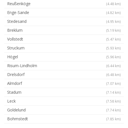
Reußenköge
(4.48 km)
Enge-Sande
(4.82 km)
Stedesand
(4.95 km)
Breklum
(5.19 km)
Vollstedt
(5.47 km)
Struckum
(5.93 km)
Högel
(5.96 km)
Risum-Lindholm
(6.44 km)
Drelsdorf
(6.48 km)
Almdorf
(7.07 km)
Stadum
(7.14 km)
Leck
(7.58 km)
Goldelund
(7.74 km)
Bohmstedt
(7.85 km)