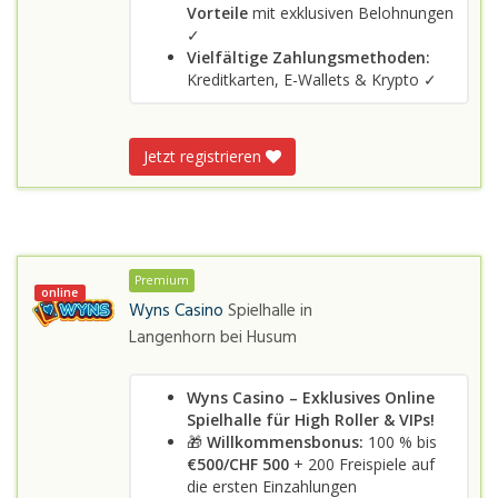
Vorteile
mit exklusiven Belohnungen
✓
Vielfältige Zahlungsmethoden:
Kreditkarten, E-Wallets & Krypto ✓
Jetzt registrieren
Premium
online
Wyns Casino
Spielhalle in
Langenhorn bei Husum
Wyns Casino – Exklusives Online
Spielhalle für High Roller & VIPs!
🎁
Willkommensbonus:
100 % bis
€500/CHF 500
+ 200 Freispiele auf
die ersten Einzahlungen