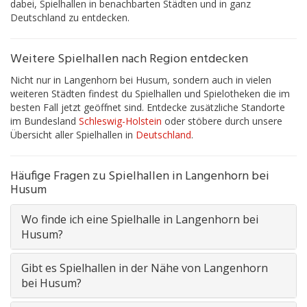
dabei, Spielhallen in benachbarten Städten und in ganz
Deutschland zu entdecken.
Weitere Spielhallen nach Region entdecken
Nicht nur in Langenhorn bei Husum, sondern auch in vielen
weiteren Städten findest du Spielhallen und Spielotheken die im
besten Fall jetzt geöffnet sind. Entdecke zusätzliche Standorte
im Bundesland
Schleswig-Holstein
oder stöbere durch unsere
Übersicht aller Spielhallen in
Deutschland
.
Häufige Fragen zu Spielhallen in Langenhorn bei
Husum
Wo finde ich eine Spielhalle in Langenhorn bei
Husum?
Gibt es Spielhallen in der Nähe von Langenhorn
bei Husum?