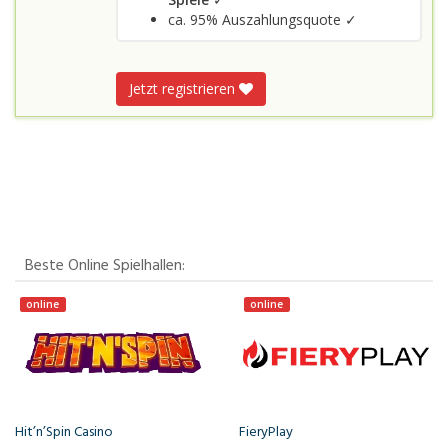
ca. 95% Auszahlungsquote ✓
Jetzt registrieren
Beste Online Spielhallen:
online
online
Hit’n’Spin Casino
FieryPlay