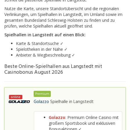
Nutze die Karte, unsere Standortübersicht und die regionalen
Verlinkungen, um Spielhallen in Langstedt, im Umland sowie im
gesamten Bundesland Schleswig-Holstein zu finden und zu
prüfen, welche Spielhallen aktuell geöffnet sind.
Spielhallen in Langstedt auf einen Blick:
Karte & Standortsuche ✓
Spielotheken in der Nähe ✓
Anbieter & Wegbeschreibung ✓
Beste Online-Spielhallen aus Langstedt mit
Casinobonus August 2026
Premium
online
Golazzo
Spielhalle in
Langstedt
Golazzo
: Premium Online Casino mit
großem Sportsbook und exklusiven
Bonusaktionen ✓