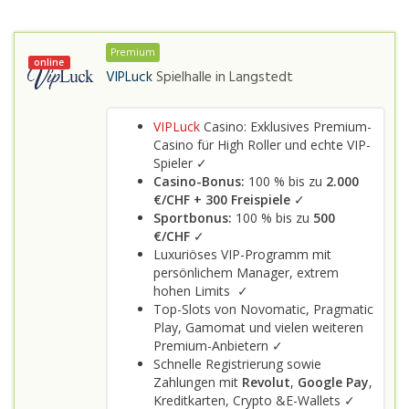
Premium
online
VIPLuck
Spielhalle in
Langstedt
VIPLuck
Casino: Exklusives Premium-
Casino für High Roller und echte VIP-
Spieler ✓
Casino-Bonus:
100 % bis zu
2.000
€/CHF + 300 Freispiele
✓
Sportbonus:
100 % bis zu
500
€/CHF
✓
Luxuriöses VIP-Programm mit
persönlichem Manager, extrem
hohen Limits ✓
Top-Slots von Novomatic, Pragmatic
Play, Gamomat und vielen weiteren
Premium-Anbietern ✓
Schnelle Registrierung sowie
Zahlungen mit
Revolut
,
Google Pay
,
Kreditkarten, Crypto &E-Wallets ✓