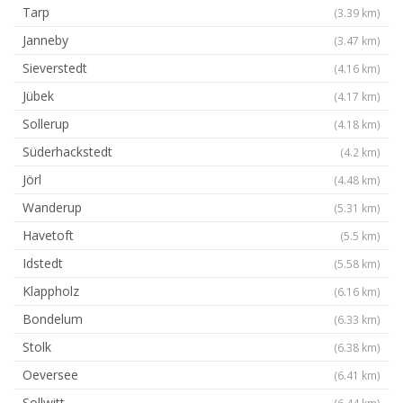
Tarp
(3.39 km)
Janneby
(3.47 km)
Sieverstedt
(4.16 km)
Jübek
(4.17 km)
Sollerup
(4.18 km)
Süderhackstedt
(4.2 km)
Jörl
(4.48 km)
Wanderup
(5.31 km)
Havetoft
(5.5 km)
Idstedt
(5.58 km)
Klappholz
(6.16 km)
Bondelum
(6.33 km)
Stolk
(6.38 km)
Oeversee
(6.41 km)
Sollwitt