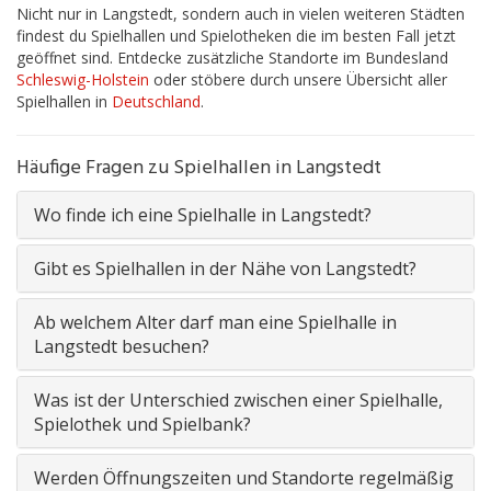
Nicht nur in Langstedt, sondern auch in vielen weiteren Städten
findest du Spielhallen und Spielotheken die im besten Fall jetzt
geöffnet sind. Entdecke zusätzliche Standorte im Bundesland
Schleswig-Holstein
oder stöbere durch unsere Übersicht aller
Spielhallen in
Deutschland
.
Häufige Fragen zu Spielhallen in Langstedt
Wo finde ich eine Spielhalle in Langstedt?
Gibt es Spielhallen in der Nähe von Langstedt?
Ab welchem Alter darf man eine Spielhalle in
Langstedt besuchen?
Was ist der Unterschied zwischen einer Spielhalle,
Spielothek und Spielbank?
Werden Öffnungszeiten und Standorte regelmäßig