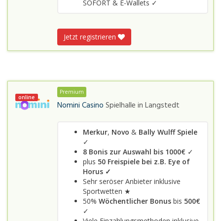
SOFORT & E-Wallets ✓
Jetzt registrieren
Premium
online
Nomini Casino
Spielhalle in
Langstedt
Merkur
,
Novo
&
Bally Wulff Spiele
✓
8 Bonis zur Auswahl bis 1000€
✓
plus
50 Freispiele bei z.B. Eye of
Horus ✓
Sehr seröser Anbieter inklusive
Sportwetten ★
50%
Wöchentlicher Bonus
bis
500€
✓
Viele Einzahlungsmethoden inklusive