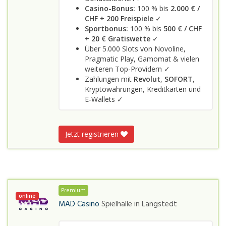
Casino-Bonus:
100 % bis
2.000 € /
CHF + 200 Freispiele
✓
Sportbonus:
100 % bis
500 € / CHF
+ 20 € Gratiswette
✓
Über 5.000 Slots von Novoline,
Pragmatic Play, Gamomat & vielen
weiteren Top-Providern ✓
Zahlungen mit
Revolut
,
SOFORT
,
Kryptowährungen, Kreditkarten und
E-Wallets ✓
Jetzt registrieren
Premium
online
MAD Casino
Spielhalle in
Langstedt