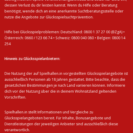
dessen Verlust du dir leisten kannst. Wenn du Hilfe oder Beratung
benötigst, wende dich an eine anerkannte
Suchtberatungsstelle
oder
nutze die Angebote zur Glücksspielsuchtprävention.
Hilfe bei Glücksspielproblemen: Deutschland: 0800 1 37 27 00 (BZgA) •
Österreich: 0660 / 123 66 74 • Schweiz: 0800 040 080 • Belgien: 0800 14
254
Hinweis zu Glücksspielanbietern
:
Die Nutzung der auf Spielhallen.in vorgestellten Glücksspielangebote ist
ausschließlich Personen ab 18 Jahren gestattet. Bitte beachte, dass die
gesetzlichen Bestimmungen je nach Land variieren können. Informiere
dich vor der Nutzung über die in deinem Wohnsitzland geltenden
Vorschriften.
Spielhallen.in stellt Informationen und Vergleiche zu
Glücksspielangeboten bereit. Für Inhalte, Bonusangebote und
Dienstleistungen der jeweiligen Anbieter sind ausschließlich diese
verantwortlich.