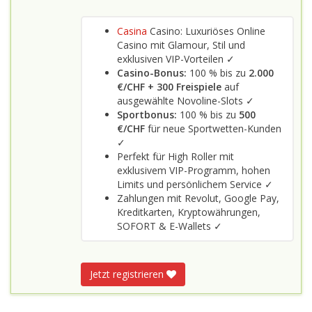
Casina
Casino: Luxuriöses Online
Casino mit Glamour, Stil und
exklusiven VIP-Vorteilen ✓
Casino-Bonus:
100 % bis zu
2.000
€/CHF + 300 Freispiele
auf
ausgewählte Novoline-Slots ✓
Sportbonus:
100 % bis zu
500
€/CHF
für neue Sportwetten-Kunden
✓
Perfekt für High Roller mit
exklusivem VIP-Programm, hohen
Limits und persönlichem Service ✓
Zahlungen mit Revolut, Google Pay,
Kreditkarten, Kryptowährungen,
SOFORT & E-Wallets ✓
Jetzt registrieren