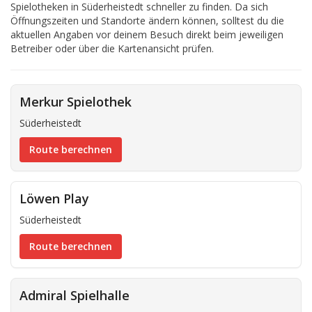
Spielotheken in Süderheistedt schneller zu finden. Da sich
Öffnungszeiten und Standorte ändern können, solltest du die
aktuellen Angaben vor deinem Besuch direkt beim jeweiligen
Betreiber oder über die Kartenansicht prüfen.
Merkur Spielothek
Süderheistedt
Route berechnen
Löwen Play
Süderheistedt
Route berechnen
Admiral Spielhalle