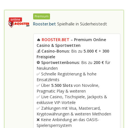
Premium
online
Rooster.bet
Spielhalle in
Süderheistedt
🔥
ROOSTER.BET
– Premium Online
Casino & Sportwetten
💰
Casino-Bonus:
Bis zu
5.000 €
+
300
Freispiele
⚽
Sportwettenbonus:
Bis zu
200 €
für
Neukunden
✅ Schnelle Registrierung & hohe
Einsatzlimits
✅ Über
5.500 Slots
von Novoline,
Pragmatic Play & weiteren
✅ Live Casino, Tischspiele, Jackpots &
exklusive VIP-Vorteile
✅ Zahlungen mit Visa, Mastercard,
Kryptowährungen & weiteren Methoden
❌ Keine Anbindung an das OASIS-
Spielersperrsystem