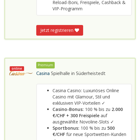
Reload-Boni, Freispiele, Cashback &
VIP-Programm
Jetzt registrieren
Premium
online
Casina
Spielhalle in
Süderheistedt
Casina Casino: Luxuriöses Online
Casino mit Glamour, Stil und
exklusiven VIP-Vorteilen ✓
Casino-Bonus:
100 % bis zu
2.000
€/CHF + 300 Freispiele
auf
ausgewählte Novoline-Slots ✓
Sportbonus:
100 % bis zu
500
€/CHF
für neue Sportwetten-Kunden