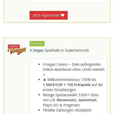
Jetzt registrieren
Premium
online
V.Vegas
Spielhalle in
Süderheistedt
V.Vegas Casino – Dein aufregendes
Online-Abenteuer ohne Limits wartet!
⭐
🔥 Willkommensbonus: 150% bis
1.500 €/CHF + 150 Freispiele
auf die
ersten Einzahlungen
Riesige Spielauswahl: 5.000+ Slots
von z.B.
Novomatic
,
Gamomat
,
Play’n GO & Pragmatic
Flexible Zahlungen: Akzeptiert