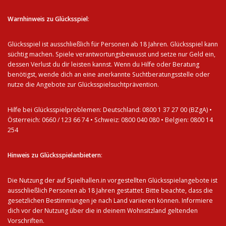
Warnhinweis zu Glücksspiel
:
Glücksspiel ist ausschließlich für Personen ab 18 Jahren. Glücksspiel kann
süchtig machen. Spiele verantwortungsbewusst und setze nur Geld ein,
dessen Verlust du dir leisten kannst. Wenn du Hilfe oder Beratung
benötigst, wende dich an eine anerkannte
Suchtberatungsstelle
oder
nutze die Angebote zur Glücksspielsuchtprävention.
Hilfe bei Glücksspielproblemen: Deutschland: 0800 1 37 27 00 (BZgA) •
Österreich: 0660 / 123 66 74 • Schweiz: 0800 040 080 • Belgien: 0800 14
254
Hinweis zu Glücksspielanbietern
:
Die Nutzung der auf Spielhallen.in vorgestellten Glücksspielangebote ist
ausschließlich Personen ab 18 Jahren gestattet. Bitte beachte, dass die
gesetzlichen Bestimmungen je nach Land variieren können. Informiere
dich vor der Nutzung über die in deinem Wohnsitzland geltenden
Vorschriften.