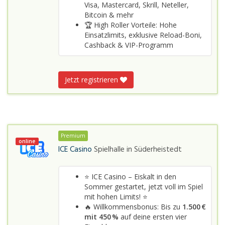
Visa, Mastercard, Skrill, Neteller,
Bitcoin & mehr
🏆 High Roller Vorteile: Hohe
Einsatzlimits, exklusive Reload-Boni,
Cashback & VIP-Programm
Jetzt registrieren
Premium
online
ICE Casino
Spielhalle in
Süderheistedt
⭐ ICE Casino – Eiskalt in den
Sommer gestartet, jetzt voll im Spiel
mit hohen Limits! ⭐
🔥 Willkommensbonus: Bis zu
1.500 €
mit 450 %
auf deine ersten vier