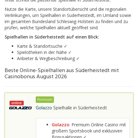
Nutze die Karte, unsere Standortübersicht und die regionalen
Verlinkungen, um Spielhallen in Süderheistedt, im Umland sowie
im gesamten Bundesland Schleswig-Holstein zu finden und zu
prüfen, welche Spielhallen aktuell geöffnet sind.
Spielhallen in Süderheistedt auf einen Blick:
Karte & Standortsuche ✓
Spielotheken in der Nähe ✓
Anbieter & Wegbeschreibung ✓
Beste Online-Spielhallen aus Süderheistedt mit
Casinobonus August 2026
Premium
online
Golazzo
Spielhalle in
Süderheistedt
Golazzo
: Premium Online Casino mit
großem Sportsbook und exklusiven
Bonusaktionen ✓