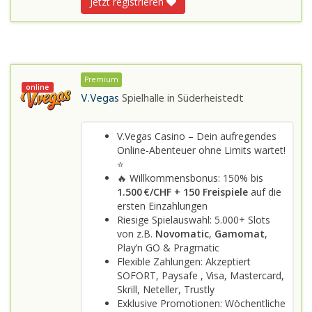
Jetzt registrieren
Premium
online
V.Vegas
Spielhalle in
Süderheistedt
V.Vegas Casino – Dein aufregendes
Online-Abenteuer ohne Limits wartet!
⭐
🔥 Willkommensbonus: 150% bis
1.500 €/CHF + 150 Freispiele
auf die
ersten Einzahlungen
Riesige Spielauswahl: 5.000+ Slots
von z.B.
Novomatic
,
Gamomat
,
Play’n GO & Pragmatic
Flexible Zahlungen: Akzeptiert
SOFORT, Paysafe , Visa, Mastercard,
Skrill, Neteller, Trustly
Exklusive Promotionen: Wöchentliche