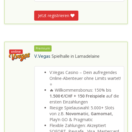
Jetzt registrieren
Premium
online
V.Vegas
Spielhalle in
Lamadelaine
V.Vegas Casino – Dein aufregendes
Online-Abenteuer ohne Limits wartet!
⭐
🔥 Willkommensbonus: 150% bis
1.500 €/CHF + 150 Freispiele
auf die
ersten Einzahlungen
Riesige Spielauswahl: 5.000+ Slots
von z.B.
Novomatic
,
Gamomat
,
Play’n GO & Pragmatic
Flexible Zahlungen: Akzeptiert
SOFORT, Paysafe , Visa, Mastercard,