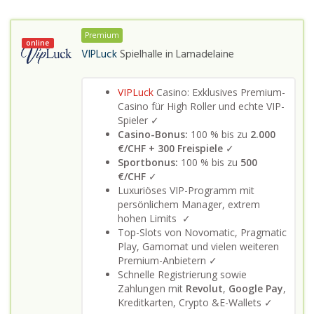
Premium
online
VIPLuck
Spielhalle in
Lamadelaine
VIPLuck
Casino: Exklusives Premium-
Casino für High Roller und echte VIP-
Spieler ✓
Casino-Bonus:
100 % bis zu
2.000
€/CHF + 300 Freispiele
✓
Sportbonus:
100 % bis zu
500
€/CHF
✓
Luxuriöses VIP-Programm mit
persönlichem Manager, extrem
hohen Limits ✓
Top-Slots von Novomatic, Pragmatic
Play, Gamomat und vielen weiteren
Premium-Anbietern ✓
Schnelle Registrierung sowie
Zahlungen mit
Revolut
,
Google Pay
,
Kreditkarten, Crypto &E-Wallets ✓