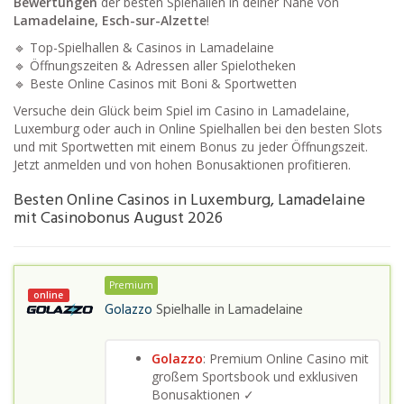
Bewertungen
der besten Spiehallen in deiner Nähe von
Lamadelaine, Esch-sur-Alzette
!
🔹 Top-Spielhallen & Casinos in Lamadelaine
🔹 Öffnungszeiten & Adressen aller Spielotheken
🔹 Beste Online Casinos mit Boni & Sportwetten
Versuche dein Glück beim Spiel im Casino in Lamadelaine,
Luxemburg oder auch in Online Spielhallen bei den besten Slots
und mit Sportwetten mit einem Bonus zu jeder Öffnungszeit.
Jetzt anmelden und von hohen Bonusaktionen profitieren.
Besten Online Casinos in Luxemburg, Lamadelaine
mit Casinobonus August 2026
Premium
online
Golazzo
Spielhalle in
Lamadelaine
Golazzo
: Premium Online Casino mit
großem Sportsbook und exklusiven
Bonusaktionen ✓