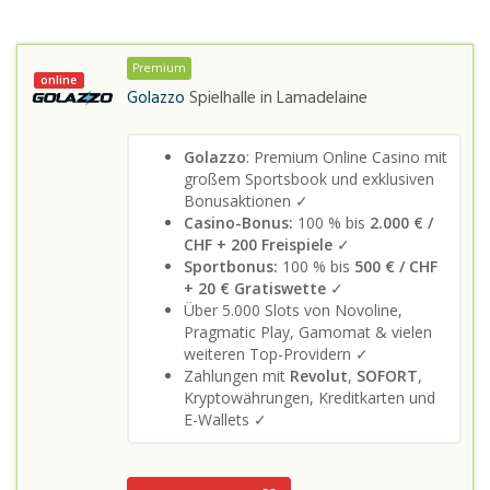
Premium
online
Golazzo
Spielhalle in
Lamadelaine
Golazzo
: Premium Online Casino mit
großem Sportsbook und exklusiven
Bonusaktionen ✓
Casino-Bonus:
100 % bis
2.000 € /
CHF + 200 Freispiele
✓
Sportbonus:
100 % bis
500 € / CHF
+ 20 € Gratiswette
✓
Über 5.000 Slots von Novoline,
Pragmatic Play, Gamomat & vielen
weiteren Top-Providern ✓
Zahlungen mit
Revolut
,
SOFORT
,
Kryptowährungen, Kreditkarten und
E-Wallets ✓