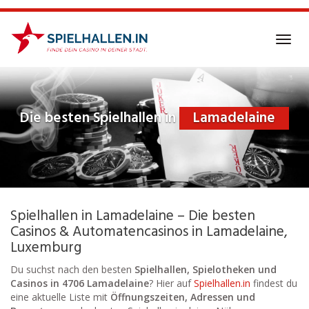
Skip
to
main
Toggl
content
navig
Die besten Spielhallen in
Lamadelaine
Spielhallen in Lamadelaine – Die besten
Casinos & Automatencasinos in Lamadelaine,
Luxemburg
Du suchst nach den besten
Spielhallen, Spielotheken und
Casinos in 4706 Lamadelaine
? Hier auf
Spielhallen.in
findest du
eine aktuelle Liste mit
Öffnungszeiten, Adressen und