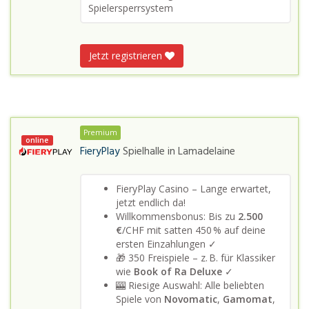
Spielersperrsystem
Jetzt registrieren
Premium
online
FieryPlay
Spielhalle in
Lamadelaine
FieryPlay Casino – Lange erwartet,
jetzt endlich da!
Willkommensbonus: Bis zu
2.500
€
/CHF mit satten 450 % auf deine
ersten Einzahlungen ✓
🎁 350 Freispiele – z. B. für Klassiker
wie
Book of Ra Deluxe
✓
🎰 Riesige Auswahl: Alle beliebten
Spiele von
Novomatic
,
Gamomat
,