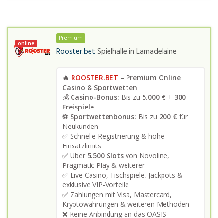
Premium
online
Rooster.bet
Spielhalle in
Lamadelaine
🔥
ROOSTER.BET
– Premium Online
Casino & Sportwetten
💰
Casino-Bonus:
Bis zu
5.000 €
+
300
Freispiele
⚽
Sportwettenbonus:
Bis zu
200 €
für
Neukunden
✅ Schnelle Registrierung & hohe
Einsatzlimits
✅ Über
5.500 Slots
von Novoline,
Pragmatic Play & weiteren
✅ Live Casino, Tischspiele, Jackpots &
exklusive VIP-Vorteile
✅ Zahlungen mit Visa, Mastercard,
Kryptowährungen & weiteren Methoden
❌ Keine Anbindung an das OASIS-