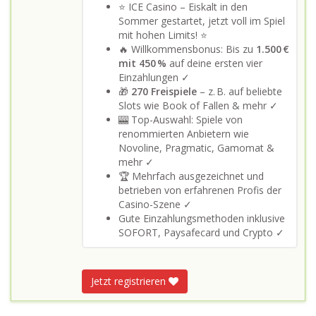
⭐ ICE Casino – Eiskalt in den
Sommer gestartet, jetzt voll im Spiel
mit hohen Limits! ⭐
🔥 Willkommensbonus: Bis zu
1.500 €
mit 450 %
auf deine ersten vier
Einzahlungen ✓
🎁
270 Freispiele
– z. B. auf beliebte
Slots wie Book of Fallen & mehr ✓
🎰 Top-Auswahl: Spiele von
renommierten Anbietern wie
Novoline, Pragmatic, Gamomat &
mehr ✓
🏆 Mehrfach ausgezeichnet und
betrieben von erfahrenen Profis der
Casino-Szene ✓
Gute Einzahlungsmethoden inklusive
SOFORT, Paysafecard und Crypto ✓
Jetzt registrieren