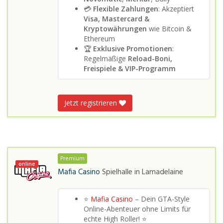
💳
Flexible Zahlungen
: Akzeptiert
Visa, Mastercard &
Kryptowährungen
wie Bitcoin &
Ethereum
🏆
Exklusive Promotionen
:
Regelmäßige
Reload-Boni,
Freispiele & VIP-Programm
Jetzt registrieren
Premium
online
Mafia Casino
Spielhalle in
Lamadelaine
⭐
Mafia Casino
– Dein GTA-Style
Online-Abenteuer ohne Limits für
echte High Roller! ⭐