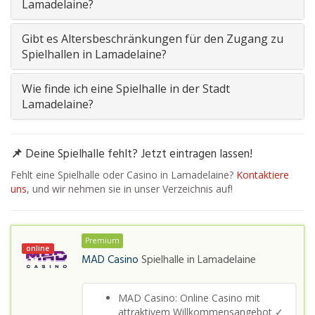
Lamadelaine?
Gibt es Altersbeschränkungen für den Zugang zu
Spielhallen in Lamadelaine?
Wie finde ich eine Spielhalle in der Stadt
Lamadelaine?
📌
Deine Spielhalle fehlt? Jetzt eintragen lassen!
Fehlt eine Spielhalle oder Casino in Lamadelaine?
Kontaktiere
uns
, und wir nehmen sie in unser Verzeichnis auf!
Premium
online
MAD Casino
Spielhalle in
Lamadelaine
MAD Casino: Online Casino mit
attraktivem Willkommensangebot ✓