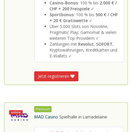
Casino-Bonus:
100 % bis
2.000 € /
CHF + 200 Freispiele
✓
Sportbonus:
100 % bis
500 € / CHF
+ 20 € Gratiswette
✓
Über 5.000 Slots von Novoline,
Pragmatic Play, Gamomat & vielen
weiteren Top-Providern ✓
Zahlungen mit
Revolut
,
SOFORT
,
Kryptowährungen, Kreditkarten und
E-Wallets ✓
Jetzt registrieren
Premium
online
MAD Casino
Spielhalle in
Lamadelaine