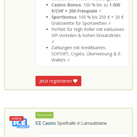
Casino-Bonus:
100 % bis zu
1.000
€/CHF + 200 Freispiele
✓
Sportbonus
: 100 % bis 250 € + 20 €
Gratiswette für Sportwetten ✓
Perfekt für High Roller mit exklusiven
VIP-Vorteilen & hohen Einsatzlimits
✓
Zahlungen mit Kreditkarten,
SOFORT, Crypto, Überweisung & E-
Wallets ✓
Jetzt registrieren
Premium
online
ICE Casino
Spielhalle in
Lamadelaine