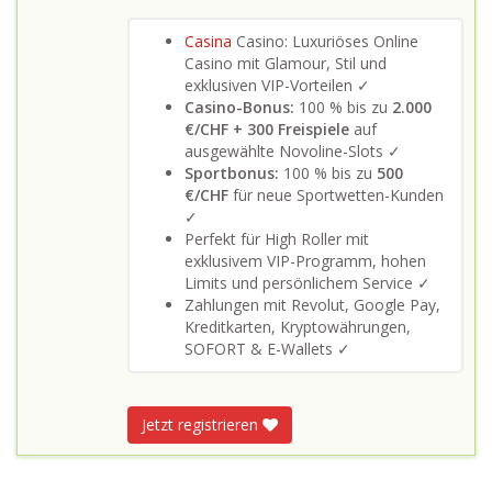
Casina
Casino: Luxuriöses Online
Casino mit Glamour, Stil und
exklusiven VIP-Vorteilen ✓
Casino-Bonus:
100 % bis zu
2.000
€/CHF + 300 Freispiele
auf
ausgewählte Novoline-Slots ✓
Sportbonus:
100 % bis zu
500
€/CHF
für neue Sportwetten-Kunden
✓
Perfekt für High Roller mit
exklusivem VIP-Programm, hohen
Limits und persönlichem Service ✓
Zahlungen mit Revolut, Google Pay,
Kreditkarten, Kryptowährungen,
SOFORT & E-Wallets ✓
Jetzt registrieren