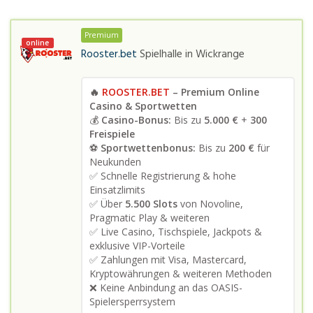
Premium
online
Rooster.bet
Spielhalle in
Wickrange
🔥
ROOSTER.BET
– Premium Online
Casino & Sportwetten
💰
Casino-Bonus:
Bis zu
5.000 €
+
300
Freispiele
⚽
Sportwettenbonus:
Bis zu
200 €
für
Neukunden
✅ Schnelle Registrierung & hohe
Einsatzlimits
✅ Über
5.500 Slots
von Novoline,
Pragmatic Play & weiteren
✅ Live Casino, Tischspiele, Jackpots &
exklusive VIP-Vorteile
✅ Zahlungen mit Visa, Mastercard,
Kryptowährungen & weiteren Methoden
❌ Keine Anbindung an das OASIS-
Spielersperrsystem