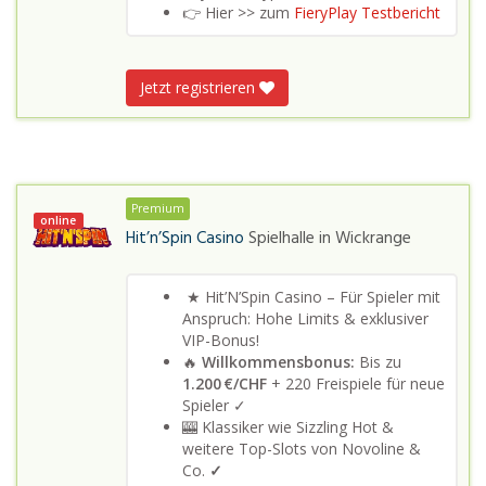
👉 Hier >> zum
FieryPlay Testbericht
Jetzt registrieren
Premium
online
Hit’n’Spin Casino
Spielhalle in
Wickrange
★ Hit’N’Spin Casino – Für Spieler mit
Anspruch: Hohe Limits & exklusiver
VIP-Bonus!
🔥
Willkommensbonus:
Bis zu
1.200 €/CHF
+ 220 Freispiele für neue
Spieler ✓
🎰 Klassiker wie Sizzling Hot &
weitere Top-Slots von Novoline &
Co.
✓