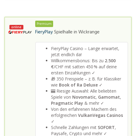
Premium
online
FieryPlay
Spielhalle in
Wickrange
FieryPlay Casino – Lange erwartet,
jetzt endlich da!
Willkommensbonus: Bis zu
2.500
€
/CHF mit satten 450 % auf deine
ersten Einzahlungen ✓
🎁 350 Freispiele – z. B. für Klassiker
wie
Book of Ra Deluxe
✓
🎰 Riesige Auswahl: Alle beliebten
Spiele von
Novomatic
,
Gamomat
,
Pragmatic Play
& mehr ✓
Von den erfahrenen Machern des
erfolgreichen
VulkanVegas Casinos
✓
Schnelle Zahlungen mit
SOFORT
,
Paysafe, Crypto und mehr ✓