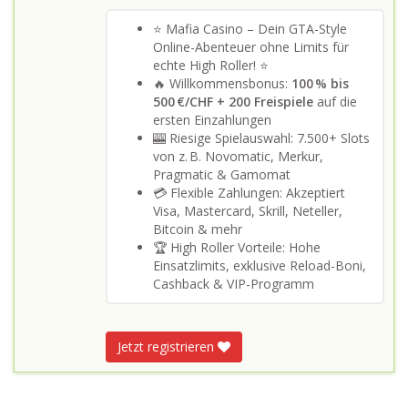
⭐ Mafia Casino – Dein GTA-Style
Online-Abenteuer ohne Limits für
echte High Roller! ⭐
🔥 Willkommensbonus:
100 % bis
500 €/CHF + 200 Freispiele
auf die
ersten Einzahlungen
🎰 Riesige Spielauswahl: 7.500+ Slots
von z. B. Novomatic, Merkur,
Pragmatic & Gamomat
💳 Flexible Zahlungen: Akzeptiert
Visa, Mastercard, Skrill, Neteller,
Bitcoin & mehr
🏆 High Roller Vorteile: Hohe
Einsatzlimits, exklusive Reload-Boni,
Cashback & VIP-Programm
Jetzt registrieren