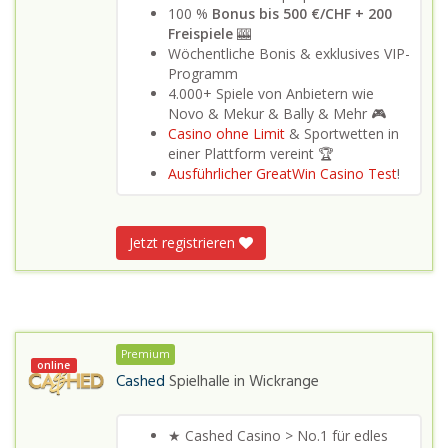
100 %
Bonus bis 500 €/CHF + 200
Freispiele
🎰
Wöchentliche Bonis & exklusives VIP-
Programm
4.000+ Spiele von Anbietern wie
Novo & Mekur & Bally & Mehr 🎮
Casino ohne Limit
& Sportwetten in
einer Plattform vereint 🏆
Ausführlicher GreatWin Casino Test
!
Jetzt registrieren
Premium
online
Cashed
Spielhalle in
Wickrange
★ Cashed Casino > No.1 für edles