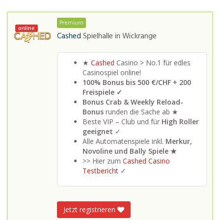
Premium
online
Cashed
Spielhalle in
Wickrange
★
Cashed
Casino > No.1 für edles
Casinospiel online!
100% Bonus bis 500 €/CHF + 200
Freispiele ✓
Bonus Crab &
Weekly Reload-
Bonus
runden die Sache ab ★
Beste VIP – Club und für
High Roller
geeignet
✓
Alle Automatenspiele inkl.
Merkur,
Novoline und Bally Spiele ★
>> Hier zum
Cashed Casino
Testbericht
✓
Jetzt registrieren