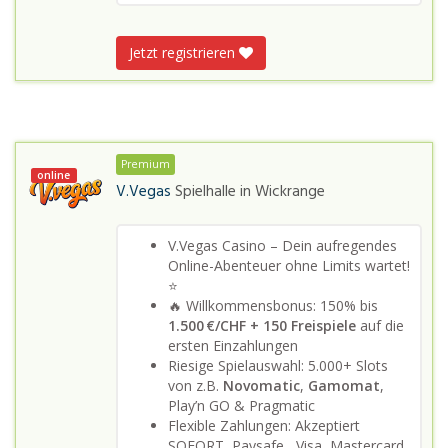
Jetzt registrieren
Premium
online
V.Vegas
Spielhalle in
Wickrange
V.Vegas Casino – Dein aufregendes
Online-Abenteuer ohne Limits wartet!
⭐
🔥 Willkommensbonus: 150% bis
1.500 €/CHF + 150 Freispiele
auf die
ersten Einzahlungen
Riesige Spielauswahl: 5.000+ Slots
von z.B.
Novomatic
,
Gamomat
,
Play’n GO & Pragmatic
Flexible Zahlungen: Akzeptiert
SOFORT, Paysafe , Visa, Mastercard,