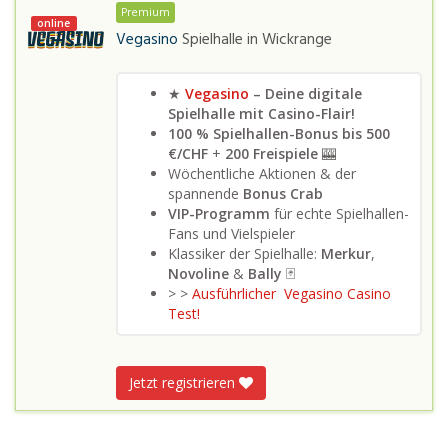
Premium
online
Vegasino
Spielhalle in
Wickrange
★
Vegasino
– Deine digitale
Spielhalle mit Casino-Flair!
100 % Spielhallen-Bonus bis 500
€/CHF
+
200 Freispiele
🎰
Wöchentliche Aktionen & der
spannende
Bonus Crab
VIP-Programm
für echte Spielhallen-
Fans und Vielspieler
Klassiker der Spielhalle:
Merkur
,
Novoline
&
Bally
🃏
> >
Ausführlicher Vegasino Casino
Test!
Jetzt registrieren