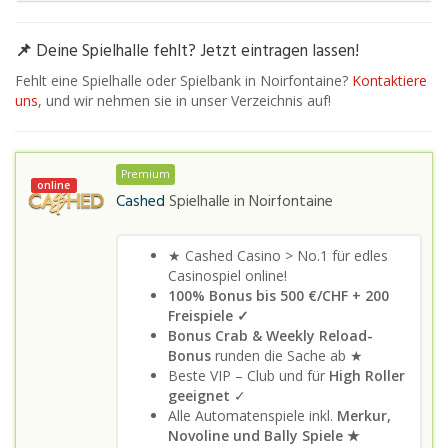
📌
Deine Spielhalle fehlt? Jetzt eintragen lassen!
Fehlt eine Spielhalle oder Spielbank in Noirfontaine?
Kontaktiere
uns
, und wir nehmen sie in unser Verzeichnis auf!
Premium
online
Cashed
Spielhalle in
Noirfontaine
★ Cashed Casino > No.1 für edles
Casinospiel online!
100% Bonus bis 500 €/CHF + 200
Freispiele ✓
Bonus Crab &
Weekly Reload-
Bonus
runden die Sache ab ★
Beste VIP – Club und für
High Roller
geeignet
✓
Alle Automatenspiele inkl.
Merkur,
Novoline und Bally Spiele ★