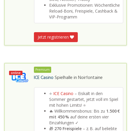
Exklusive Promotionen: Wöchentliche
Reload-Boni, Freispiele, Cashback &
VIP-Programm
Jetzt registrieren
Premium
online
ICE Casino
Spielhalle in
Noirfontaine
⭐
ICE Casino
– Eiskalt in den
Sommer gestartet, jetzt voll im Spiel
mit hohen Limits! ⭐
🔥 Willkommensbonus: Bis zu
1.500 €
mit 450 %
auf deine ersten vier
Einzahlungen ✓
🎁
270 Freispiele
– z. B. auf beliebte