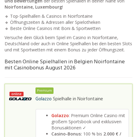
und Bewertungen
der besten Spiehallen in deiner Nähe von
Noirfontaine, Luxembourg
!
🔹 Top-Spielhallen & Casinos in Noirfontaine
🔹 Öffnungszeiten & Adressen aller Spielotheken
🔹 Beste Online Casinos mit Boni & Sportwetten
Versuche dein Glück beim Spiel im Casino in Noirfontaine,
Deutschland oder auch in Online Spielhallen bei den besten Slots
und mit Sportwetten mit einem Bonus zu jeder Öffnungszeit.
Besten Online Spielhallen in Belgien Noirfontaine
mit Casinobonus August 2026
Premium
online
Golazzo
Spielhalle in
Noirfontaine
Golazzo
: Premium Online Casino mit
großem Sportsbook und exklusiven
Bonusaktionen ✓
Casino-Bonus:
100 % bis
2.000 € /