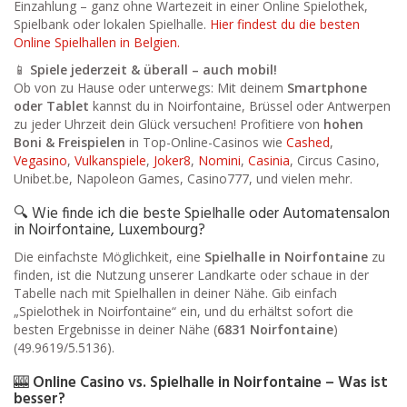
Einzahlung – ganz ohne Wartezeit in einer Online Spielothek,
Spielbank oder lokalen Spielhalle.
Hier findest du die besten
Online Spielhallen in Belgien.
📱
Spiele jederzeit & überall – auch mobil!
Ob von zu Hause oder unterwegs: Mit deinem
Smartphone
oder Tablet
kannst du in Noirfontaine, Brüssel oder Antwerpen
zu jeder Uhrzeit dein Glück versuchen! Profitiere von
hohen
Boni & Freispielen
in Top-Online-Casinos wie
Cashed
,
Vegasino
,
Vulkanspiele
,
Joker8
,
Nomini
,
Casinia
, Circus Casino,
Unibet.be, Napoleon Games, Casino777, und vielen mehr.
🔍 Wie finde ich die beste Spielhalle oder Automatensalon
in Noirfontaine, Luxembourg?
Die einfachste Möglichkeit, eine
Spielhalle in Noirfontaine
zu
finden, ist die Nutzung unserer Landkarte oder schaue in der
Tabelle nach mit Spielhallen in deiner Nähe. Gib einfach
„Spielothek in Noirfontaine“ ein, und du erhältst sofort die
besten Ergebnisse in deiner Nähe (
6831 Noirfontaine
)
(49.9619/5.5136).
🎰
Online Casino vs. Spielhalle in Noirfontaine – Was ist
besser?