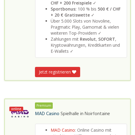
CHF + 200 Freispiele
✓
Sportbonus:
100 % bis
500 € / CHF
+ 20 € Gratiswette
✓
Über 5.000 Slots von Novoline,
Pragmatic Play, Gamomat & vielen
weiteren Top-Providern ✓
Zahlungen mit
Revolut
,
SOFORT
,
Kryptowährungen, Kreditkarten und
E-Wallets ✓
Jetzt registrieren
Premium
online
MAD Casino
Spielhalle in
Noirfontaine
MAD Casino
: Online Casino mit