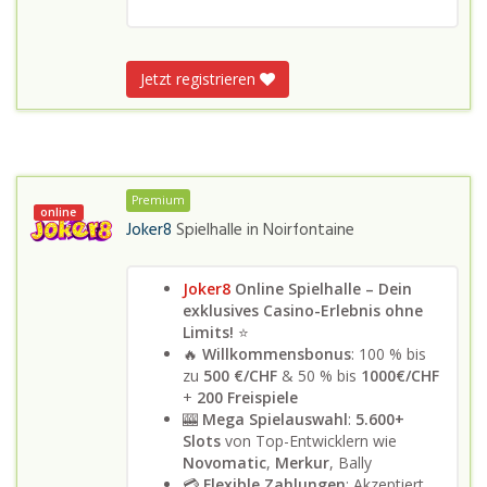
Jetzt registrieren
Premium
online
Joker8
Spielhalle in
Noirfontaine
Joker8
Online Spielhalle – Dein
exklusives Casino-Erlebnis ohne
Limits!
⭐
🔥
Willkommensbonus
: 100 % bis
zu
500 €/CHF
& 50 % bis
1000€/CHF
+
200 Freispiele
🎰
Mega Spielauswahl
:
5.600+
Slots
von Top-Entwicklern wie
Novomatic
,
Merkur
, Bally
💳
Flexible Zahlungen
: Akzeptiert