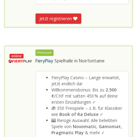
Jetzt registrieren
Premium
online
FieryPlay
Spielhalle in
Noirfontaine
FieryPlay Casino – Lange erwartet,
jetzt endlich da!
Willkommensbonus: Bis zu
2.500
€
/CHF mit satten 450 % auf deine
ersten Einzahlungen ✓
🎁 350 Freispiele – z. B. für Klassiker
wie
Book of Ra Deluxe
✓
🎰 Riesige Auswahl: Alle beliebten
Spiele von
Novomatic
,
Gamomat
,
Pragmatic Play
& mehr ✓