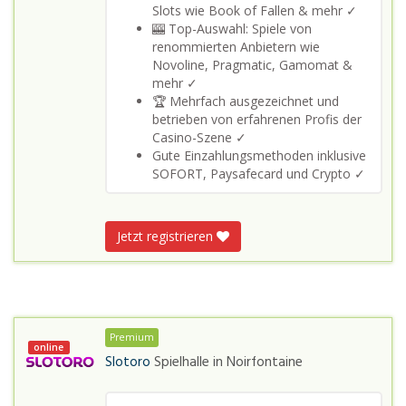
Slots wie Book of Fallen & mehr ✓
🎰 Top-Auswahl: Spiele von
renommierten Anbietern wie
Novoline, Pragmatic, Gamomat &
mehr ✓
🏆 Mehrfach ausgezeichnet und
betrieben von erfahrenen Profis der
Casino-Szene ✓
Gute Einzahlungsmethoden inklusive
SOFORT, Paysafecard und Crypto ✓
Jetzt registrieren
Premium
online
Slotoro
Spielhalle in
Noirfontaine