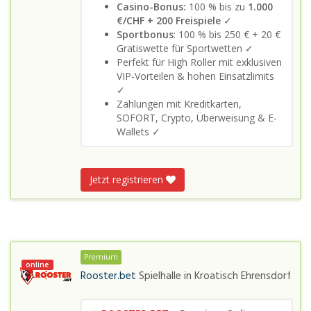
Casino-Bonus:
100 % bis zu
1.000
€/CHF + 200 Freispiele
✓
Sportbonus
: 100 % bis 250 € + 20 €
Gratiswette für Sportwetten ✓
Perfekt für High Roller mit exklusiven
VIP-Vorteilen & hohen Einsatzlimits
✓
Zahlungen mit Kreditkarten,
SOFORT, Crypto, Überweisung & E-
Wallets ✓
Jetzt registrieren
Premium
online
Rooster.bet
Spielhalle in
Kroatisch Ehrensdorf