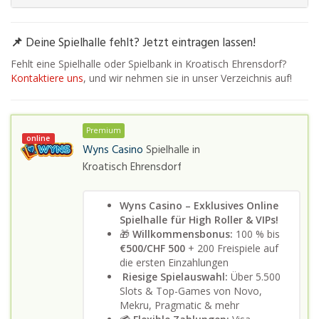
📌
Deine Spielhalle fehlt? Jetzt eintragen lassen!
Fehlt eine Spielhalle oder Spielbank in Kroatisch Ehrensdorf?
Kontaktiere uns
, und wir nehmen sie in unser Verzeichnis auf!
Premium
online
Wyns Casino
Spielhalle in
Kroatisch Ehrensdorf
Wyns Casino – Exklusives Online
Spielhalle für High Roller & VIPs!
🎁
Willkommensbonus:
100 % bis
€500/CHF 500
+ 200 Freispiele auf
die ersten Einzahlungen
Riesige Spielauswahl:
Über 5.500
Slots & Top-Games von Novo,
Mekru, Pragmatic & mehr