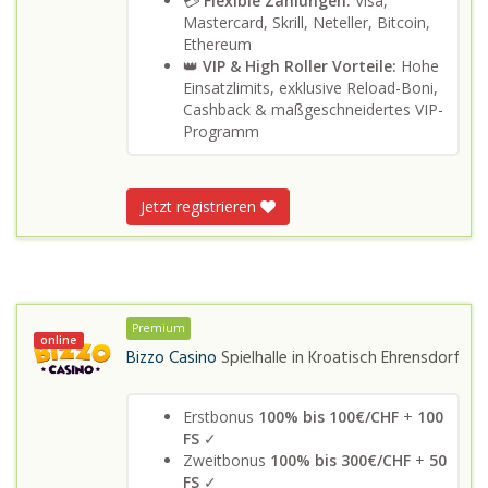
💳
Flexible Zahlungen:
Visa,
Mastercard, Skrill, Neteller, Bitcoin,
Ethereum
👑
VIP & High Roller Vorteile:
Hohe
Einsatzlimits, exklusive Reload-Boni,
Cashback & maßgeschneidertes VIP-
Programm
Jetzt registrieren
Premium
online
Bizzo Casino
Spielhalle in
Kroatisch Ehrensdorf
Erstbonus
100% bis 100€/CHF
+
100
FS
✓
Zweitbonus
100% bis 300€/CHF
+
50
FS
✓