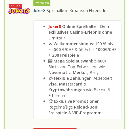
Premium
online
Joker8
Spielhalle in
Kroatisch Ehrensdorf
Joker8
Online Spielhalle – Dein
exklusives Casino-Erlebnis ohne
Limits!
⭐
🔥
Willkommensbonus
: 100 % bis
zu
500 €/CHF
& 50 % bis
1000€/CHF
+
200 Freispiele
🎰
Mega Spielauswahl
:
5.600+
Slots
von Top-Entwicklern wie
Novomatic
,
Merkur
, Bally
💳
Flexible Zahlungen
: Akzeptiert
Visa, Mastercard &
Kryptowährungen
wie Bitcoin &
Ethereum
🏆
Exklusive Promotionen
:
Regelmäßige
Reload-Boni,
Freispiele & VIP-Programm