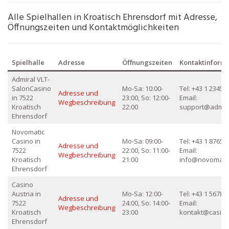
Alle Spielhallen in Kroatisch Ehrensdorf mit Adresse,
Öffnungszeiten und Kontaktmöglichkeiten
Spielhalle
Adresse
Öffnungszeiten
Kontaktinform
Admiral VLT-
SalonCasino
Mo-Sa: 10:00-
Tel: +43 1 23456
Adresse und
in 7522
23:00, So: 12:00-
Email:
Wegbeschreibung
Kroatisch
22:00
support@admira
Ehrensdorf
Novomatic
Casino in
Mo-Sa: 09:00-
Tel: +43 1 87654
Adresse und
7522
22:00, So: 11:00-
Email:
Wegbeschreibung
Kroatisch
21:00
info@novomatic
Ehrensdorf
Casino
Austria in
Mo-Sa: 12:00-
Tel: +43 1 56789
Adresse und
7522
24:00, So: 14:00-
Email:
Wegbeschreibung
Kroatisch
23:00
kontakt@casino
Ehrensdorf