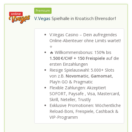
Premium
online
V.Vegas
Spielhalle in
Kroatisch Ehrensdorf
V.Vegas Casino – Dein aufregendes
Online-Abenteuer ohne Limits wartet!
⭐
🔥 Willkommensbonus: 150% bis
1.500 €/CHF + 150 Freispiele
auf die
ersten Einzahlungen
Riesige Spielauswahl: 5.000+ Slots
von z.B.
Novomatic
,
Gamomat
,
Play’n GO & Pragmatic
Flexible Zahlungen: Akzeptiert
SOFORT, Paysafe , Visa, Mastercard,
Skrill, Neteller, Trustly
Exklusive Promotionen: Wöchentliche
Reload-Boni, Freispiele, Cashback &
VIP-Programm