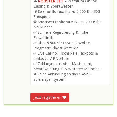
🔥
ROOSTER.BET
– Premium Online
Casino & Sportwetten
💰
Casino-Bonus:
Bis zu
5.000 €
+
300
Freispiele
⚽
Sportwettenbonus:
Bis zu
200 €
für
Neukunden
✅ Schnelle Registrierung & hohe
Einsatzlimits
✅ Über
5.500 Slots
von Novoline,
Pragmatic Play & weiteren
✅ Live Casino, Tischspiele, Jackpots &
exklusive VIP-Vorteile
✅ Zahlungen mit Visa, Mastercard,
Kryptowährungen & weiteren Methoden
❌ Keine Anbindung an das OASIS-
Spielersperrsystem
Jetzt registrieren