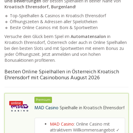
und Bewertungen
der besten Spiehallen in deiner Nähe von
Kroatisch Ehrensdorf, Burgenland
!
🔹 Top-Spielhallen & Casinos in Kroatisch Ehrensdorf
🔹 Öffnungszeiten & Adressen aller Spielotheken
🔹 Beste Online Casinos mit Boni & Sportwetten
Versuche dein Glück beim Spiel im
Automatensalon
in
Kroatisch Ehrensdorf, Österreich oder auch in Online Spielhallen
bei den besten Slots und mit Sportwetten mit einem Bonus zu
jeder Öffnungszeit. Jetzt anmelden und von hohen
Bonusaktionen profitieren.
Besten Online Spielhallen in Österreich Kroatisch
Ehrensdorf mit Casinobonus August 2026
Premium
online
MAD Casino
Spielhalle in
Kroatisch Ehrensdorf
MAD Casino
: Online Casino mit
attraktivem Willkommensangebot ✓