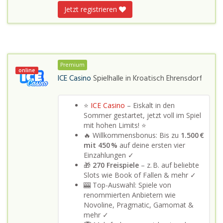
Jetzt registrieren
Premium
online
ICE Casino
Spielhalle in
Kroatisch Ehrensdorf
⭐
ICE Casino
– Eiskalt in den
Sommer gestartet, jetzt voll im Spiel
mit hohen Limits! ⭐
🔥 Willkommensbonus: Bis zu
1.500 €
mit 450 %
auf deine ersten vier
Einzahlungen ✓
🎁
270 Freispiele
– z. B. auf beliebte
Slots wie Book of Fallen & mehr ✓
🎰 Top-Auswahl: Spiele von
renommierten Anbietern wie
Novoline, Pragmatic, Gamomat &
mehr ✓