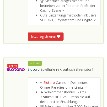
🏆 Mehrfach ausgezeichnet und
betrieben von erfahrenen Profis der
Casino-Szene ✓
Gute Einzahlungsmethoden inklusive
SOFORT, Paysafecard und Crypto ✓
Jetzt registrieren
Premium
online
Slotoro
Spielhalle in
Kroatisch Ehrensdorf
⭐
Slotoro
Casino – Dein neues
Online-Paradies ohne Limits! ⭐
🔥 Willkommensbonus: Bis zu
2.500 €/CHF
+ 250 Freispiele auf
deine ersten Einzahlungen
🎰 Spielauswahl: Über 5.000 Slots von