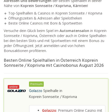
Adressen und Bewertungen
der besten Spiehallen in deiner
Nähe von
Koprein Sonnseite / Koprivna, Kärnten
!
🔹 Top-Spielhallen & Casinos in Koprein Sonnseite / Koprivna
🔹 Öffnungszeiten & Adressen aller Spielotheken
🔹 Beste Online Casinos mit Boni & Sportwetten
Versuche dein Glück beim Spiel im
Automatensalon
in Koprein
Sonnseite / Koprivna, Österreich oder auch in Online Spielhallen
bei den besten Slots und mit Sportwetten mit einem Bonus zu
jeder Öffnungszeit. Jetzt anmelden und von hohen
Bonusaktionen profitieren.
Besten Online Spielhallen in Österreich Koprein
Sonnseite / Koprivna mit Casinobonus August 2026
Premium
online
Golazzo
Spielhalle in
Koprein Sonnseite / Koprivna
Golazzo
: Premium Online Casino mit