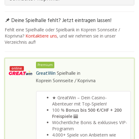
📌
Deine Spielhalle fehlt? Jetzt eintragen lassen!
Fehlt eine Spielhalle oder Spielbank in Koprein Sonnseite /
Koprivna?
Kontaktiere uns
, und wir nehmen sie in unser
Verzeichnis auf!
Premium
online
GreatWin
Spielhalle in
Koprein Sonnseite / Koprivna
★ GreatWin – Dein Casino-
Abenteuer mit Top-Spielen!
100 %
Bonus bis 500 €/CHF + 200
Freispiele
🎰
Wöchentliche Bonis & exklusives VIP-
Programm
4.000+ Spiele von Anbietern wie