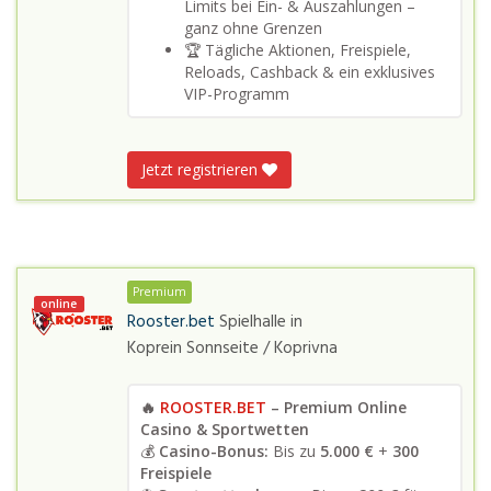
Limits bei Ein- & Auszahlungen –
ganz ohne Grenzen
🏆 Tägliche Aktionen, Freispiele,
Reloads, Cashback & ein exklusives
VIP-Programm
Jetzt registrieren
Premium
online
Rooster.bet
Spielhalle in
Koprein Sonnseite / Koprivna
🔥
ROOSTER.BET
– Premium Online
Casino & Sportwetten
💰
Casino-Bonus:
Bis zu
5.000 €
+
300
Freispiele