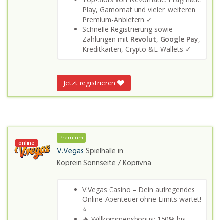
Play, Gamomat und vielen weiteren
Premium-Anbietern ✓
Schnelle Registrierung sowie
Zahlungen mit
Revolut
,
Google Pay
,
Kreditkarten, Crypto &E-Wallets ✓
Jetzt registrieren
Premium
online
V.Vegas
Spielhalle in
Koprein Sonnseite / Koprivna
V.Vegas Casino – Dein aufregendes
Online-Abenteuer ohne Limits wartet!
⭐
🔥 Willkommensbonus: 150% bis