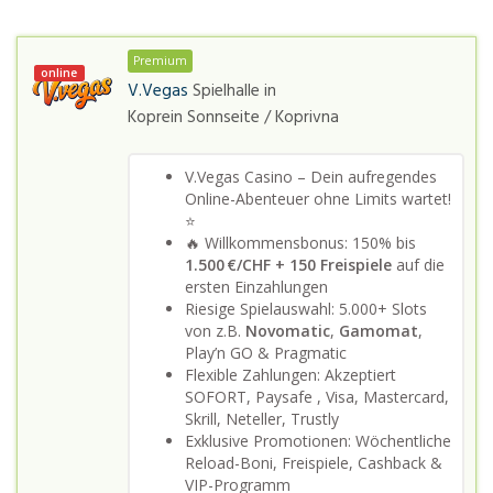
Premium
online
V.Vegas
Spielhalle in
Koprein Sonnseite / Koprivna
V.Vegas Casino – Dein aufregendes
Online-Abenteuer ohne Limits wartet!
⭐
🔥 Willkommensbonus: 150% bis
1.500 €/CHF + 150 Freispiele
auf die
ersten Einzahlungen
Riesige Spielauswahl: 5.000+ Slots
von z.B.
Novomatic
,
Gamomat
,
Play’n GO & Pragmatic
Flexible Zahlungen: Akzeptiert
SOFORT, Paysafe , Visa, Mastercard,
Skrill, Neteller, Trustly
Exklusive Promotionen: Wöchentliche
Reload-Boni, Freispiele, Cashback &
VIP-Programm