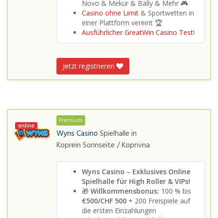
Novo & Mekur & Bally & Mehr 🎮
Casino ohne Limit
& Sportwetten in
einer Plattform vereint 🏆
Ausführlicher GreatWin Casino Test
!
Jetzt registrieren
Premium
online
Wyns Casino
Spielhalle in
Koprein Sonnseite / Koprivna
Wyns Casino – Exklusives Online
Spielhalle für High Roller & VIPs!
🎁
Willkommensbonus:
100 % bis
€500/CHF 500
+ 200 Freispiele auf
die ersten Einzahlungen