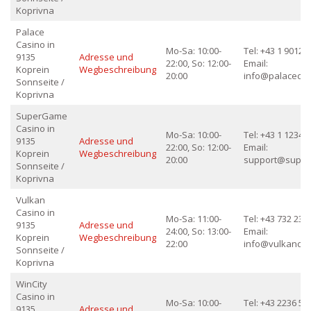
Koprivna
Palace
Casino in
Mo-Sa: 10:00-
Tel: +43 1 90123
9135
Adresse und
22:00, So: 12:00-
Email:
Koprein
Wegbeschreibung
20:00
info@palacecas
Sonnseite /
Koprivna
SuperGame
Casino in
Mo-Sa: 10:00-
Tel: +43 1 12345
9135
Adresse und
22:00, So: 12:00-
Email:
Koprein
Wegbeschreibung
20:00
support@super
Sonnseite /
Koprivna
Vulkan
Casino in
Mo-Sa: 11:00-
Tel: +43 732 234
9135
Adresse und
24:00, So: 13:00-
Email:
Koprein
Wegbeschreibung
22:00
info@vulkancas
Sonnseite /
Koprivna
WinCity
Casino in
Mo-Sa: 10:00-
Tel: +43 2236 56
9135
Adresse und