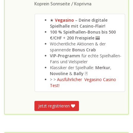
Koprein Sonnseite / Koprivna
★
Vegasino
– Deine digitale
Spielhalle mit Casino-Flair!
100 % Spielhallen-Bonus bis 500
€/CHF
+
200 Freispiele
🎰
Wöchentliche Aktionen & der
spannende
Bonus Crab
VIP-Programm
für echte Spielhallen-
Fans und Vielspieler
Klassiker der Spielhalle:
Merkur
,
Novoline
&
Bally
🃏
> >
Ausführlicher Vegasino Casino
Test!
Jetzt registrieren