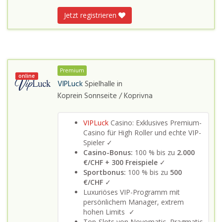
Jetzt registrieren
Premium
online
VIPLuck
Spielhalle in
Koprein Sonnseite / Koprivna
VIPLuck
Casino: Exklusives Premium-
Casino für High Roller und echte VIP-
Spieler ✓
Casino-Bonus:
100 % bis zu
2.000
€/CHF + 300 Freispiele
✓
Sportbonus:
100 % bis zu
500
€/CHF
✓
Luxuriöses VIP-Programm mit
persönlichem Manager, extrem
hohen Limits ✓
Top-Slots von Novomatic, Pragmatic