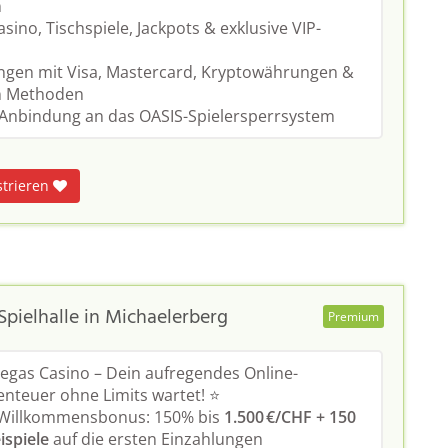
n
asino, Tischspiele, Jackpots & exklusive VIP-
ngen mit Visa, Mastercard, Kryptowährungen &
n Methoden
 Anbindung an das OASIS-Spielersperrsystem
istrieren
Spielhalle in
Michaelerberg
Premium
egas Casino – Dein aufregendes Online-
nteuer ohne Limits wartet! ⭐
 Willkommensbonus: 150% bis
1.500 €/CHF + 150
ispiele
auf die ersten Einzahlungen