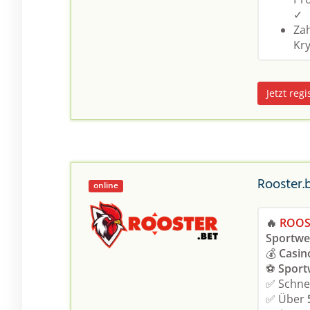
✓
Zah
Kr
Jetzt reg
Rooster.
online
🔥
ROOS
Sportwe
💰
Casin
⚽
Sport
✅ Schnel
✅ Über