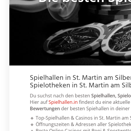
Spielhallen in St. Martin am Silb
Spielotheken in St. Martin am Si
Du suchst nach den besten
Spielhallen, Spie
Hier auf
Spielhallen.in
findest du eine aktuelle
Bewertungen
der besten Spiehallen in deine
🔹 Top-Spielhallen & Casinos in St. Martin am 
🔹 Öffnungszeiten & Adressen aller Spielothe
🔹 Beste Online Casinos mit Boni & Sportwett