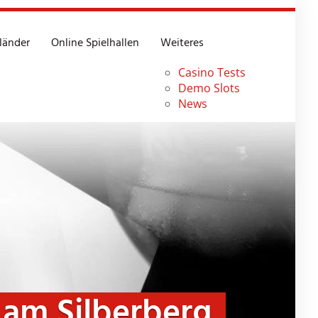
länder
Online Spielhallen
Weiteres
Casino Tests
Demo Slots
News
 am Silberberg