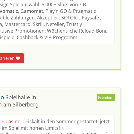
sige Spielauswahl: 5.000+ Slots von z.B.
vomatic
,
Gamomat
, Play’n GO & Pragmatic
xible Zahlungen: Akzeptiert SOFORT, Paysafe ,
a, Mastercard, Skrill, Neteller, Trustly
lusive Promotionen: Wöchentliche Reload-Boni,
eispiele, Cashback & VIP-Programm
istrieren
no
Spielhalle in
Premium
in am Silberberg
CE Casino
– Eiskalt in den Sommer gestartet, jetzt
l im Spiel mit hohen Limits! ⭐