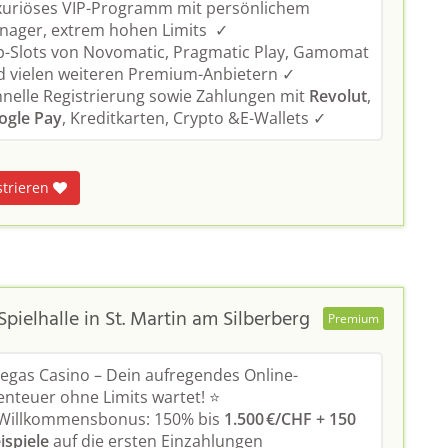
xuriöses VIP-Programm mit persönlichem
nager, extrem hohen Limits ✓
p-Slots von Novomatic, Pragmatic Play, Gamomat
d vielen weiteren Premium-Anbietern ✓
nelle Registrierung sowie Zahlungen mit
Revolut
,
ogle Pay
, Kreditkarten, Crypto &E-Wallets ✓
istrieren
Spielhalle in
St. Martin am Silberberg
Premium
egas Casino – Dein aufregendes Online-
nteuer ohne Limits wartet! ⭐
 Willkommensbonus: 150% bis
1.500 €/CHF + 150
ispiele
auf die ersten Einzahlungen