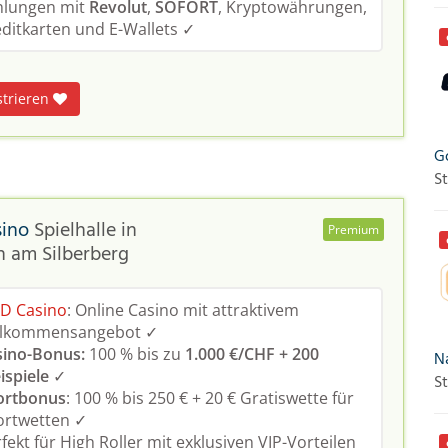
hlungen mit
Revolut
,
SOFORT
, Kryptowährungen,
ditkarten und E-Wallets ✓
istrieren
G
St
ino
Spielhalle in
Premium
in am Silberberg
D Casino
: Online Casino mit attraktivem
llkommensangebot ✓
sino-Bonus:
100 % bis zu
1.000 €/CHF + 200
N
ispiele
✓
St
ortbonus
: 100 % bis 250 € + 20 € Gratiswette für
ortwetten ✓
fekt für High Roller mit exklusiven VIP-Vorteilen