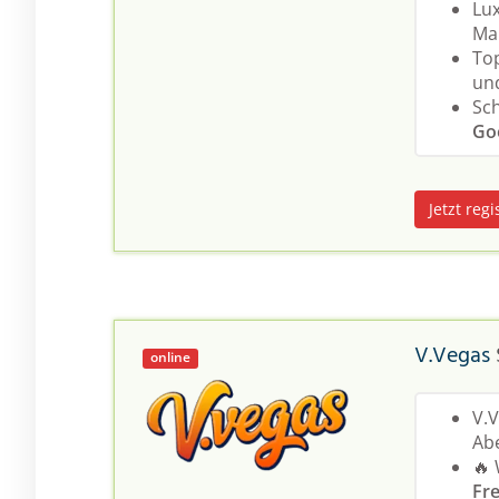
Lu
Ma
To
un
Sch
Go
Jetzt reg
V.Vegas
online
V.V
Abe
🔥
Fre