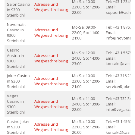
Mo-Sa: 10:00-
Tel: +43 1 23456
SalonCasino
Adresse und
23:00, So: 12:00-
Email:
in 9300
Wegbeschreibung
22:00
support@admira
Steinbichl
Novomatic
Mo-Sa: 09:00-
Tel: +43 1 87654
Casino in
Adresse und
22:00, So: 11:00-
Email:
9300
Wegbeschreibung
21:00
info@novomatic
Steinbichl
Casino
Mo-Sa: 12:00-
Tel: +43 1 56789
Austria in
Adresse und
24:00, So: 14:00-
Email:
9300
Wegbeschreibung
23:00
kontakt@casino
Steinbichl
Joker Casino
Mo-Sa: 10:00-
Tel: +43 316 234
Adresse und
in 9300
23:00, So: 12:00-
Email:
Wegbeschreibung
Steinbichl
21:00
service@jokerca
Vegas
Mo-Sa: 11:00-
Tel: +43 732 345
Casino in
Adresse und
24:00, So: 13:00-
Email:
9300
Wegbeschreibung
22:00
info@vegascasi
Steinbichl
Casino Joker
Mo-Sa: 10:00-
Tel: +43 1 45678
Adresse und
in 9300
22:00, So: 12:00-
Email:
Wegbeschreibung
Steinbichl
20:00
kontakt@casino