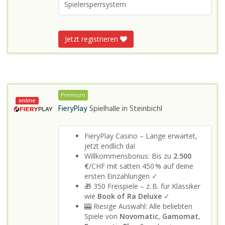
Spielersperrsystem
Jetzt registrieren
Premium
online
FieryPlay
Spielhalle in
Steinbichl
FieryPlay Casino – Lange erwartet,
jetzt endlich da!
Willkommensbonus: Bis zu
2.500
€
/CHF mit satten 450 % auf deine
ersten Einzahlungen ✓
🎁 350 Freispiele – z. B. für Klassiker
wie
Book of Ra Deluxe
✓
🎰 Riesige Auswahl: Alle beliebten
Spiele von
Novomatic
,
Gamomat
,