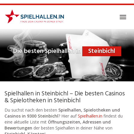
Skip
to
main
Toggl
content
navig
Die besten Spielhallen in
Steinbichl
Spielhallen in Steinbichl – Die besten Casinos
& Spielotheken in Steinbichl
Du suchst nach den besten
Spielhallen, Spielotheken und
Casinos in 9300 Steinbichl
? Hier auf
Spielhallen.in
findest du
eine aktuelle Liste mit
Öffnungszeiten, Adressen und
Bewertungen
der besten Spiehallen in deiner Nähe von
Steinbichl, Kärnten
!