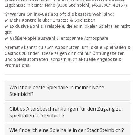
Ergebnisse in deiner Nähe (
9300 Steinbichl
) (46.8000/14.2167).
💡
Warum Online-Casinos oft die bessere Wahl sind:
✔️
Mehr Kontrolle
über Einsätze & Spielzeiten
✔️
Exklusive Boni & Freispiele
, die es in lokalen Spielhallen nicht
gibt
✔️
Größere Spielauswahl
& entspannte Atmosphäre
Alternativ kannst du auch
Apps
nutzen, um
lokale Spielhallen &
Casinos
zu finden. Diese zeigen dir nicht nur
Öffnungszeiten
und Spielautomaten
, sondern auch
aktuelle Angebote &
Promotions
.
Wo ist die beste Spielhalle in meiner Nähe
Steinbichl?
Gibt es Altersbeschränkungen für den Zugang zu
Spielhallen in Steinbichl?
Wie finde ich eine Spielhalle in der Stadt Steinbichl?