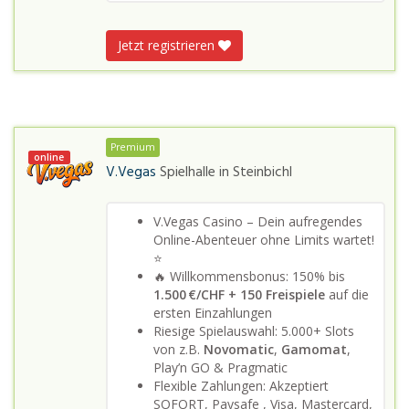
Jetzt registrieren
Premium
online
V.Vegas
Spielhalle in
Steinbichl
V.Vegas Casino – Dein aufregendes
Online-Abenteuer ohne Limits wartet!
⭐
🔥 Willkommensbonus: 150% bis
1.500 €/CHF + 150 Freispiele
auf die
ersten Einzahlungen
Riesige Spielauswahl: 5.000+ Slots
von z.B.
Novomatic
,
Gamomat
,
Play’n GO & Pragmatic
Flexible Zahlungen: Akzeptiert
SOFORT, Paysafe , Visa, Mastercard,