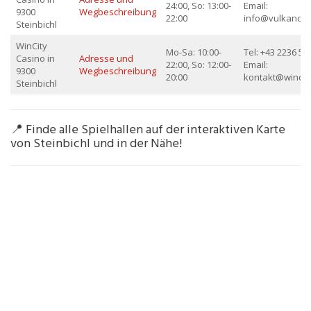
24:00, So: 13:00-
Email:
9300
Wegbeschreibung
22:00
info@vulkancas
Steinbichl
WinCity
Mo-Sa: 10:00-
Tel: +43 2236 56
Casino in
Adresse und
22:00, So: 12:00-
Email:
9300
Wegbeschreibung
20:00
kontakt@wincity
Steinbichl
📍 Finde alle Spielhallen auf der interaktiven Karte
von Steinbichl und in der Nähe!