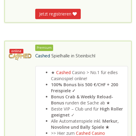
Jetzt registrieren
Premium
online
Cashed
Spielhalle in
Steinbichl
★
Cashed
Casino > No.1 für edles
Casinospiel online!
100% Bonus bis 500 €/CHF + 200
Freispiele ✓
Bonus Crab &
Weekly Reload-
Bonus
runden die Sache ab ★
Beste VIP – Club und für
High Roller
geeignet
✓
Alle Automatenspiele inkl.
Merkur,
Novoline und Bally Spiele ★
>> Hier zum
Cashed Casino