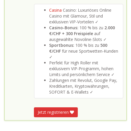
Casina
Casino: Luxuriöses Online
Casino mit Glamour, Stil und
exklusiven VIP-Vorteilen ✓
Casino-Bonus:
100 % bis zu
2.000
€/CHF + 300 Freispiele
auf
ausgewählte Novoline-Slots ✓
Sportbonus:
100 % bis zu
500
€/CHF
für neue Sportwetten-Kunden
✓
Perfekt für High Roller mit
exklusivem VIP-Programm, hohen
Limits und persönlichem Service ✓
Zahlungen mit Revolut, Google Pay,
Kreditkarten, Kryptowährungen,
SOFORT & E-Wallets ✓
Jetzt registrieren