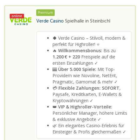
Premium
online
Verde Casino
Spielhalle in
Steinbichl
🍀
Verde Casino – Stilvoll, modern &
perfekt für Highroller! ⭐
🔥
Willkommensbonus:
Bis zu
1.200 € + 220
Freispiele auf die
ersten Einzahlungen ✓
🎰
Über 5.000 Spiele:
Mit Top-
Providern wie Novoline, NetEnt,
Pragmatic, Gamomat & mehr ✓
💳
Flexible Zahlungen:
SOFORT
,
Paysafe, Kreditkarten, E-Wallets &
Kryptowährungen ✓
👑
VIP & Highroller-Vorteile:
Persönlicher Manager, höhere Limits
& exklusive Angebote ✓
🌿 Ein elegantes Casino-Erlebnis für
Einsteiger & Profis gleichermaßen ✓