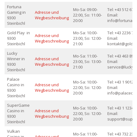
Fortuna
Mo-Sa: 09:00-
Tel: +43 512 678
Gaming in
Adresse und
22:00, So: 11:00-
Email:
9300
Wegbeschreibung
20:00
info@fortunaga
Steinbichl
Gold Play in
Mo-Sa: 10:00-
Tel: +43 2236 78
Adresse und
9300
23:00, So: 12:00-
Email:
Wegbeschreibung
Steinbichl
21:00
kontakt@goldpl
Lucky
Mo-Sa: 11:00-
Tel: +43 463 890
Winner in
Adresse und
23:00, So: 13:00-
Email:
9300
Wegbeschreibung
21:00
service@luckyw
Steinbichl
Palace
Mo-Sa: 10:00-
Tel: +43 1 90123
Casino in
Adresse und
22:00, So: 12:00-
Email:
9300
Wegbeschreibung
20:00
info@palacecas
Steinbichl
SuperGame
Mo-Sa: 10:00-
Tel: +43 1 12345
Casino in
Adresse und
22:00, So: 12:00-
Email:
9300
Wegbeschreibung
20:00
support@super
Steinbichl
Vulkan
Mo-Sa: 11:00-
Tel: +43 732 234
Casino in
Adresse und