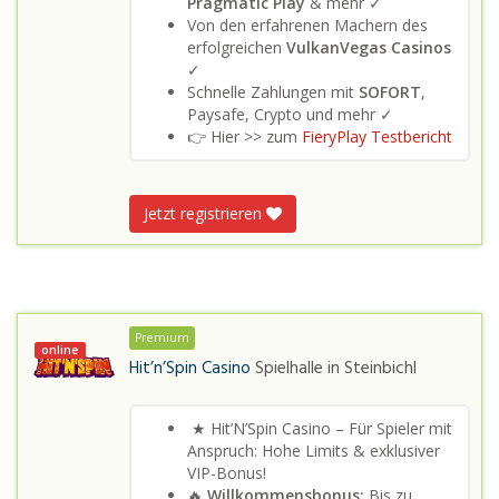
Pragmatic Play
& mehr ✓
Von den erfahrenen Machern des
erfolgreichen
VulkanVegas Casinos
✓
Schnelle Zahlungen mit
SOFORT
,
Paysafe, Crypto und mehr ✓
👉 Hier >> zum
FieryPlay Testbericht
Jetzt registrieren
Premium
online
Hit’n’Spin Casino
Spielhalle in
Steinbichl
★ Hit’N’Spin Casino – Für Spieler mit
Anspruch: Hohe Limits & exklusiver
VIP-Bonus!
🔥
Willkommensbonus:
Bis zu