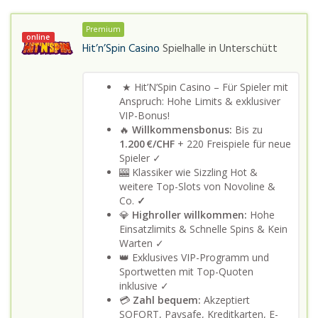
Premium
online
Hit’n’Spin Casino
Spielhalle in
Unterschütt
★ Hit’N’Spin Casino – Für Spieler mit
Anspruch: Hohe Limits & exklusiver
VIP-Bonus!
🔥
Willkommensbonus:
Bis zu
1.200 €/CHF
+ 220 Freispiele für neue
Spieler ✓
🎰 Klassiker wie Sizzling Hot &
weitere Top-Slots von Novoline &
Co.
✓
💎
Highroller willkommen:
Hohe
Einsatzlimits & Schnelle Spins & Kein
Warten ✓
👑 Exklusives VIP-Programm und
Sportwetten mit Top-Quoten
inklusive ✓
💳
Zahl bequem:
Akzeptiert
SOFORT, Paysafe, Kreditkarten, E-