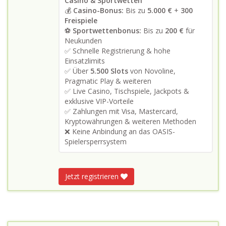
Casino & Sportwetten
💰
Casino-Bonus:
Bis zu
5.000 €
+
300
Freispiele
⚽
Sportwettenbonus:
Bis zu
200 €
für
Neukunden
✅ Schnelle Registrierung & hohe
Einsatzlimits
✅ Über
5.500 Slots
von Novoline,
Pragmatic Play & weiteren
✅ Live Casino, Tischspiele, Jackpots &
exklusive VIP-Vorteile
✅ Zahlungen mit Visa, Mastercard,
Kryptowährungen & weiteren Methoden
❌ Keine Anbindung an das OASIS-
Spielersperrsystem
Jetzt registrieren