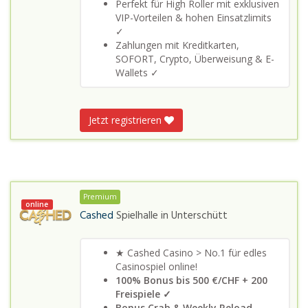
Perfekt für High Roller mit exklusiven
VIP-Vorteilen & hohen Einsatzlimits
✓
Zahlungen mit Kreditkarten,
SOFORT, Crypto, Überweisung & E-
Wallets ✓
Jetzt registrieren
Premium
online
Cashed
Spielhalle in
Unterschütt
★ Cashed Casino > No.1 für edles
Casinospiel online!
100% Bonus bis 500 €/CHF + 200
Freispiele ✓
Bonus Crab &
Weekly Reload-