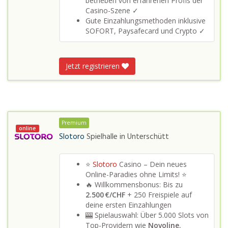
betrieben von erfahrenen Profis der
Casino-Szene ✓
Gute Einzahlungsmethoden inklusive
SOFORT, Paysafecard und Crypto ✓
Jetzt registrieren
Premium
online
Slotoro
Spielhalle in
Unterschütt
⭐
Slotoro
Casino – Dein neues
Online-Paradies ohne Limits! ⭐
🔥 Willkommensbonus: Bis zu
2.500 €/CHF
+ 250 Freispiele auf
deine ersten Einzahlungen
🎰 Spielauswahl: Über 5.000 Slots von
Top-Providern wie
Novoline
,