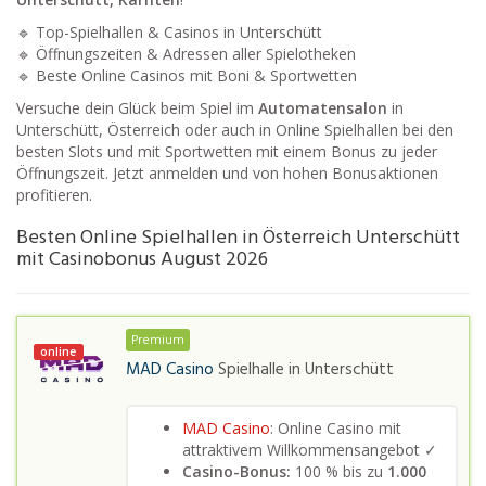
🔹 Top-Spielhallen & Casinos in Unterschütt
🔹 Öffnungszeiten & Adressen aller Spielotheken
🔹 Beste Online Casinos mit Boni & Sportwetten
Versuche dein Glück beim Spiel im
Automatensalon
in
Unterschütt, Österreich oder auch in Online Spielhallen bei den
besten Slots und mit Sportwetten mit einem Bonus zu jeder
Öffnungszeit. Jetzt anmelden und von hohen Bonusaktionen
profitieren.
Besten Online Spielhallen in Österreich Unterschütt
mit Casinobonus August 2026
Premium
online
MAD Casino
Spielhalle in
Unterschütt
MAD Casino
: Online Casino mit
attraktivem Willkommensangebot ✓
Casino-Bonus:
100 % bis zu
1.000