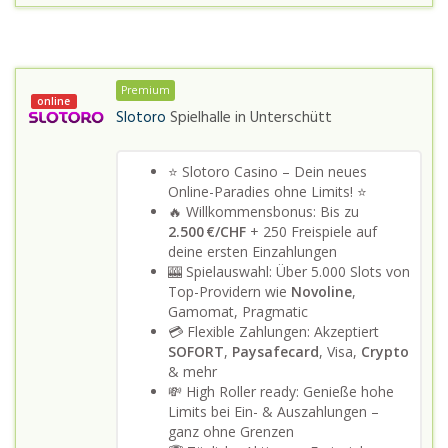
Premium
online
Slotoro
Spielhalle in
Unterschütt
⭐ Slotoro Casino – Dein neues
Online-Paradies ohne Limits! ⭐
🔥 Willkommensbonus: Bis zu
2.500 €/CHF
+ 250 Freispiele auf
deine ersten Einzahlungen
🎰 Spielauswahl: Über 5.000 Slots von
Top-Providern wie
Novoline
,
Gamomat, Pragmatic
💳 Flexible Zahlungen: Akzeptiert
SOFORT
,
Paysafecard
, Visa,
Crypto
& mehr
💸 High Roller ready: Genieße hohe
Limits bei Ein- & Auszahlungen –
ganz ohne Grenzen