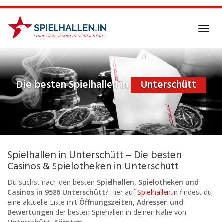
Skip
to
main
Toggl
content
navig
Die besten Spielhallen in
Unterschütt
Spielhallen in Unterschütt – Die besten
Casinos & Spielotheken in Unterschütt
Du suchst nach den besten
Spielhallen, Spielotheken und
Casinos in 9586 Unterschütt
? Hier auf
Spielhallen.in
findest du
eine aktuelle Liste mit
Öffnungszeiten, Adressen und
Bewertungen
der besten Spiehallen in deiner Nähe von
Unterschütt, Kärnten
!