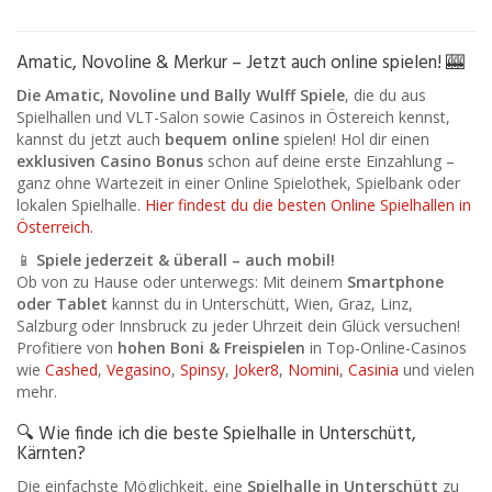
Amatic, Novoline & Merkur – Jetzt auch online spielen! 🎰
Die Amatic, Novoline und Bally Wulff Spiele
, die du aus
Spielhallen und VLT-Salon sowie Casinos in Östereich kennst,
kannst du jetzt auch
bequem online
spielen! Hol dir einen
exklusiven Casino Bonus
schon auf deine erste Einzahlung –
ganz ohne Wartezeit in einer Online Spielothek, Spielbank oder
lokalen Spielhalle.
Hier findest du die besten Online Spielhallen in
Österreich.
📱
Spiele jederzeit & überall – auch mobil!
Ob von zu Hause oder unterwegs: Mit deinem
Smartphone
oder Tablet
kannst du in Unterschütt, Wien, Graz, Linz,
Salzburg oder Innsbruck zu jeder Uhrzeit dein Glück versuchen!
Profitiere von
hohen Boni & Freispielen
in Top-Online-Casinos
wie
Cashed
,
Vegasino
,
Spinsy
,
Joker8
,
Nomini
,
Casinia
und vielen
mehr.
🔍 Wie finde ich die beste Spielhalle in Unterschütt,
Kärnten?
Die einfachste Möglichkeit, eine
Spielhalle in Unterschütt
zu