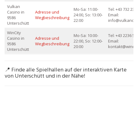
Vulkan
Mo-Sa: 11:00-
Tel: +43 732 234
Casino in
Adresse und
24:00, So: 13:00-
Email:
9586
Wegbeschreibung
22:00
info@vulkancas
Unterschütt
WinCity
Mo-Sa: 10:00-
Tel: +43 2236 56
Casino in
Adresse und
22:00, So: 12:00-
Email:
9586
Wegbeschreibung
20:00
kontakt@wincity
Unterschütt
📍 Finde alle Spielhallen auf der interaktiven Karte
von Unterschütt und in der Nähe!