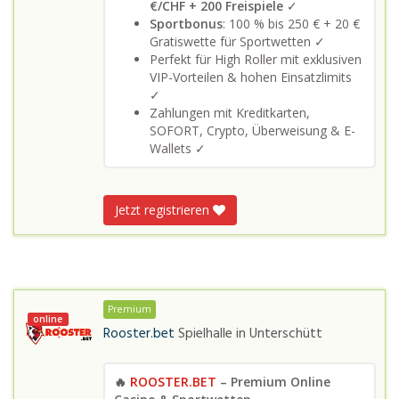
€/CHF + 200 Freispiele
✓
Sportbonus
: 100 % bis 250 € + 20 €
Gratiswette für Sportwetten ✓
Perfekt für High Roller mit exklusiven
VIP-Vorteilen & hohen Einsatzlimits
✓
Zahlungen mit Kreditkarten,
SOFORT, Crypto, Überweisung & E-
Wallets ✓
Jetzt registrieren
Premium
online
Rooster.bet
Spielhalle in
Unterschütt
🔥
ROOSTER.BET
– Premium Online