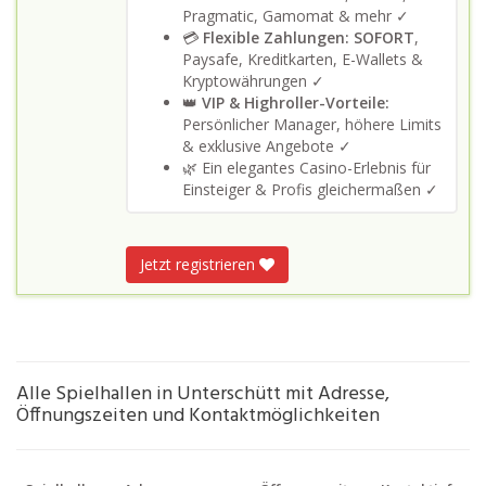
Pragmatic, Gamomat & mehr ✓
💳
Flexible Zahlungen:
SOFORT
,
Paysafe, Kreditkarten, E-Wallets &
Kryptowährungen ✓
👑
VIP & Highroller-Vorteile:
Persönlicher Manager, höhere Limits
& exklusive Angebote ✓
🌿 Ein elegantes Casino-Erlebnis für
Einsteiger & Profis gleichermaßen ✓
Jetzt registrieren
Alle Spielhallen in Unterschütt mit Adresse,
Öffnungszeiten und Kontaktmöglichkeiten