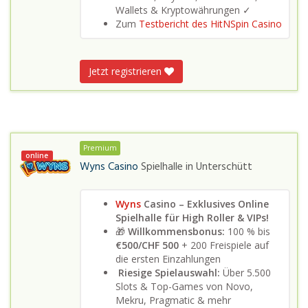
Wallets & Kryptowährungen ✓
Zum
Testbericht des HitNSpin Casino
Jetzt registrieren
Premium
online
Wyns Casino
Spielhalle in
Unterschütt
Wyns
Casino – Exklusives Online
Spielhalle für High Roller & VIPs!
🎁
Willkommensbonus:
100 % bis
€500/CHF 500
+ 200 Freispiele auf
die ersten Einzahlungen
Riesige Spielauswahl:
Über 5.500
Slots & Top-Games von Novo,
Mekru, Pragmatic & mehr