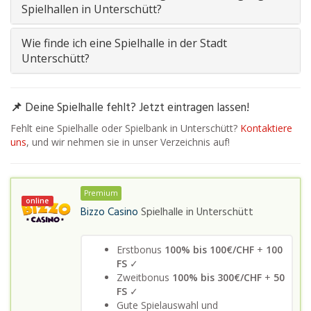
Spielhallen in Unterschütt?
Wie finde ich eine Spielhalle in der Stadt
Unterschütt?
📌
Deine Spielhalle fehlt? Jetzt eintragen lassen!
Fehlt eine Spielhalle oder Spielbank in Unterschütt?
Kontaktiere
uns
, und wir nehmen sie in unser Verzeichnis auf!
Premium
online
Bizzo Casino
Spielhalle in
Unterschütt
Erstbonus
100% bis 100€/CHF
+
100
FS
✓
Zweitbonus
100% bis 300€/CHF
+
50
FS
✓
Gute Spielauswahl und