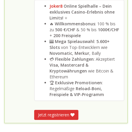
Joker8
Online Spielhalle – Dein
exklusives Casino-Erlebnis ohne
Limits!
⭐
🔥
Willkommensbonus
: 100 % bis
zu
500 €/CHF
& 50 % bis
1000€/CHF
+
200 Freispiele
🎰
Mega Spielauswahl
:
5.600+
Slots
von Top-Entwicklern wie
Novomatic
,
Merkur
, Bally
💳
Flexible Zahlungen
: Akzeptiert
Visa, Mastercard &
Kryptowährungen
wie Bitcoin &
Ethereum
🏆
Exklusive Promotionen
:
Regelmäßige
Reload-Boni,
Freispiele & VIP-Programm
Jetzt registrieren