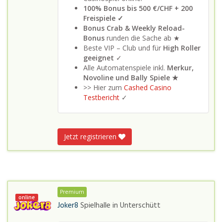
100% Bonus bis 500 €/CHF + 200
Freispiele ✓
Bonus Crab &
Weekly Reload-
Bonus
runden die Sache ab ★
Beste VIP – Club und für
High Roller
geeignet
✓
Alle Automatenspiele inkl.
Merkur,
Novoline und Bally Spiele ★
>> Hier zum
Cashed Casino
Testbericht
✓
Jetzt registrieren
Premium
online
Joker8
Spielhalle in
Unterschütt