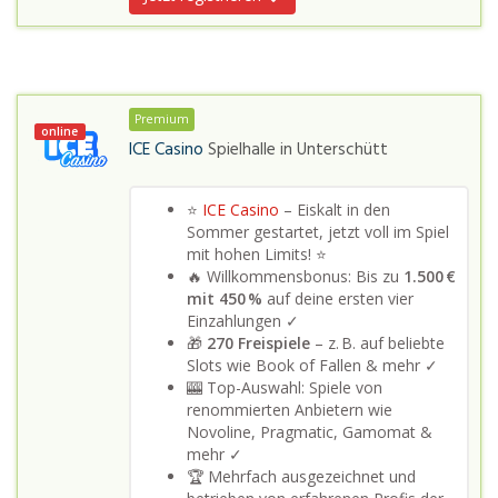
Premium
online
ICE Casino
Spielhalle in
Unterschütt
⭐
ICE Casino
– Eiskalt in den
Sommer gestartet, jetzt voll im Spiel
mit hohen Limits! ⭐
🔥 Willkommensbonus: Bis zu
1.500 €
mit 450 %
auf deine ersten vier
Einzahlungen ✓
🎁
270 Freispiele
– z. B. auf beliebte
Slots wie Book of Fallen & mehr ✓
🎰 Top-Auswahl: Spiele von
renommierten Anbietern wie
Novoline, Pragmatic, Gamomat &
mehr ✓
🏆 Mehrfach ausgezeichnet und