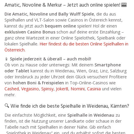
Amatic, Novoline & Merkur – Jetzt auch online spielen! 🎰
Die Amatic, Novoline und Bally Wulff Spiele
, die du aus
Spielhallen und VLT-Salon sowie Casinos in Östereich kennst,
kannst du jetzt auch
bequem online
spielen! Hol dir einen
exklusiven Casino Bonus
schon auf deine erste Einzahlung –
ganz ohne Wartezeit in einer Online Spielothek, Spielbank oder
lokalen Spielhalle.
Hier findest du die besten Online Spielhallen in
Österreich.
📱
Spiele jederzeit & überall – auch mobil!
Ob von zu Hause oder unterwegs: Mit deinem
Smartphone
oder Tablet
kannst du in Weidenau, Wien, Graz, Linz, Salzburg
oder Innsbruck zu jeder Uhrzeit dein Glück versuchen! Profitiere
von
hohen Boni & Freispielen
in Top-Online-Casinos wie
Cashed
,
Vegasino
,
Spinsy
,
Joker8
,
Nomini
,
Casinia
und vielen
mehr.
🔍 Wie finde ich die beste Spielhalle in Weidenau, Kärnten?
Die einfachste Möglichkeit, eine
Spielhalle in Weidenau
zu
finden, ist die Nutzung unserer Landkarte oder schaue in der
Tabelle nach mit Spielhallen in deiner Nähe. Gib einfach
„Spielothek in Weidenau“ ein, und du erhältst sofort die besten