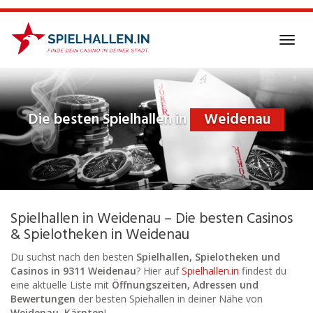
Skip
to
main
Toggl
content
navig
Die besten Spielhallen in
Weidenau
Spielhallen in Weidenau – Die besten Casinos
& Spielotheken in Weidenau
Du suchst nach den besten
Spielhallen, Spielotheken und
Casinos in 9311 Weidenau
? Hier auf
Spielhallen.in
findest du
eine aktuelle Liste mit
Öffnungszeiten, Adressen und
Bewertungen
der besten Spiehallen in deiner Nähe von
Weidenau, Kärnten
!