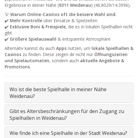
Ergebnisse in deiner Nähe (
9311 Weidenau
) (46.8029/14.3996).
💡
Warum Online-Casinos oft die bessere Wahl sind:
✔️
Mehr Kontrolle
über Einsätze & Spielzeiten
✔️
Exklusive Boni & Freispiele
, die es in lokalen Spielhallen nicht
gibt
✔️
Größere Spielauswahl
& entspannte Atmosphäre
Alternativ kannst du auch
Apps
nutzen, um
lokale Spielhallen &
Casinos
zu finden. Diese zeigen dir nicht nur
Öffnungszeiten
und Spielautomaten
, sondern auch
aktuelle Angebote &
Promotions
.
Wo ist die beste Spielhalle in meiner Nähe
Weidenau?
Gibt es Altersbeschränkungen für den Zugang zu
Spielhallen in Weidenau?
Wie finde ich eine Spielhalle in der Stadt Weidenau?