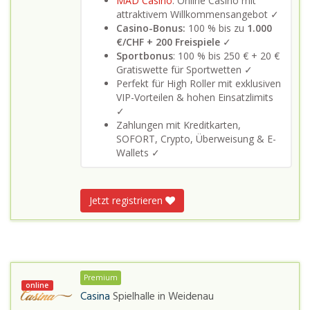
MAD Casino
: Online Casino mit
attraktivem Willkommensangebot ✓
Casino-Bonus:
100 % bis zu
1.000
€/CHF + 200 Freispiele
✓
Sportbonus
: 100 % bis 250 € + 20 €
Gratiswette für Sportwetten ✓
Perfekt für High Roller mit exklusiven
VIP-Vorteilen & hohen Einsatzlimits
✓
Zahlungen mit Kreditkarten,
SOFORT, Crypto, Überweisung & E-
Wallets ✓
Jetzt registrieren
Premium
online
Casina
Spielhalle in
Weidenau