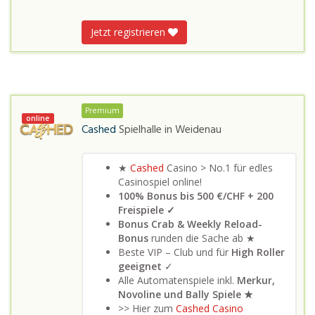
Jetzt registrieren
Premium
online
Cashed
Spielhalle in
Weidenau
★
Cashed
Casino > No.1 für edles
Casinospiel online!
100% Bonus bis 500 €/CHF + 200
Freispiele ✓
Bonus Crab &
Weekly Reload-
Bonus
runden die Sache ab ★
Beste VIP – Club und für
High Roller
geeignet
✓
Alle Automatenspiele inkl.
Merkur,
Novoline und Bally Spiele ★
>> Hier zum
Cashed Casino