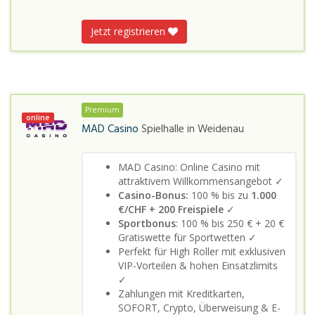
Jetzt registrieren
Premium
online
MAD Casino
Spielhalle in
Weidenau
MAD Casino: Online Casino mit
attraktivem Willkommensangebot ✓
Casino-Bonus:
100 % bis zu
1.000
€/CHF + 200 Freispiele
✓
Sportbonus
: 100 % bis 250 € + 20 €
Gratiswette für Sportwetten ✓
Perfekt für High Roller mit exklusiven
VIP-Vorteilen & hohen Einsatzlimits
✓
Zahlungen mit Kreditkarten,
SOFORT, Crypto, Überweisung & E-