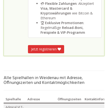
💳
Flexible Zahlungen
: Akzeptiert
Visa, Mastercard &
Kryptowährungen
wie Bitcoin &
Ethereum
🏆
Exklusive Promotionen
:
Regelmäßige
Reload-Boni,
Freispiele & VIP-Programm
Jetzt registrieren
Alle Spielhallen in Weidenau mit Adresse,
Öffnungszeiten und Kontaktmöglichkeiten
Spielhalle
Adresse
Öffnungszeiten
Kontaktinform
Admiral VLT-