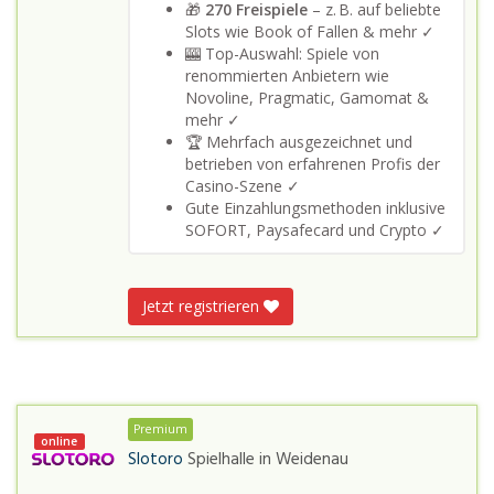
🎁
270 Freispiele
– z. B. auf beliebte
Slots wie Book of Fallen & mehr ✓
🎰 Top-Auswahl: Spiele von
renommierten Anbietern wie
Novoline, Pragmatic, Gamomat &
mehr ✓
🏆 Mehrfach ausgezeichnet und
betrieben von erfahrenen Profis der
Casino-Szene ✓
Gute Einzahlungsmethoden inklusive
SOFORT, Paysafecard und Crypto ✓
Jetzt registrieren
Premium
online
Slotoro
Spielhalle in
Weidenau