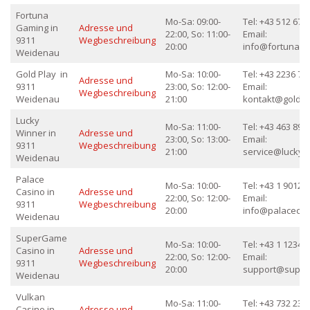
Fortuna
Mo-Sa: 09:00-
Tel: +43 512 678
Gaming in
Adresse und
22:00, So: 11:00-
Email:
9311
Wegbeschreibung
20:00
info@fortunaga
Weidenau
Gold Play in
Mo-Sa: 10:00-
Tel: +43 2236 78
Adresse und
9311
23:00, So: 12:00-
Email:
Wegbeschreibung
Weidenau
21:00
kontakt@goldpl
Lucky
Mo-Sa: 11:00-
Tel: +43 463 890
Winner in
Adresse und
23:00, So: 13:00-
Email:
9311
Wegbeschreibung
21:00
service@luckyw
Weidenau
Palace
Mo-Sa: 10:00-
Tel: +43 1 90123
Casino in
Adresse und
22:00, So: 12:00-
Email:
9311
Wegbeschreibung
20:00
info@palacecas
Weidenau
SuperGame
Mo-Sa: 10:00-
Tel: +43 1 12345
Casino in
Adresse und
22:00, So: 12:00-
Email:
9311
Wegbeschreibung
20:00
support@super
Weidenau
Vulkan
Mo-Sa: 11:00-
Tel: +43 732 234
Casino in
Adresse und