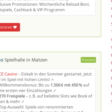
lusive Promotionen: Wöchentliche Reload-Boni,
eispiele, Cashback & VIP-Programm
istrieren
no
Spielhalle in
Matzen
Premium
CE Casino
– Eiskalt in den Sommer gestartet, jetzt
l im Spiel mit hohen Limits! ⭐
 Willkommensbonus: Bis zu
1.500 € mit 450 %
auf
ne ersten vier Einzahlungen ✓
270 Freispiele
– z. B. auf beliebte Slots wie Book of
llen & mehr ✓
 Top-Auswahl: Spiele von renommierten