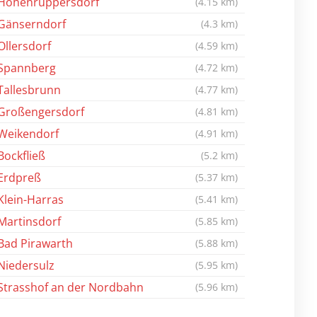
Hohenruppersdorf
(4.15 km)
Gänserndorf
(4.3 km)
Ollersdorf
(4.59 km)
Spannberg
(4.72 km)
Tallesbrunn
(4.77 km)
Großengersdorf
(4.81 km)
Weikendorf
(4.91 km)
Bockfließ
(5.2 km)
Erdpreß
(5.37 km)
Klein-Harras
(5.41 km)
Martinsdorf
(5.85 km)
Bad Pirawarth
(5.88 km)
Niedersulz
(5.95 km)
Strasshof an der Nordbahn
(5.96 km)