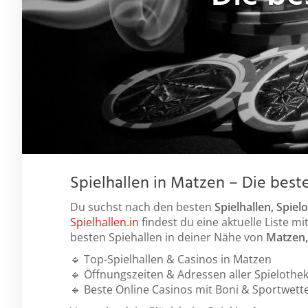
Spielhallen in Matzen – Die best
Du suchst nach den besten
Spielhallen, Spie
Spielhallen.in
findest du eine aktuelle Liste mi
besten Spiehallen in deiner Nähe von
Matzen,
🔹 Top-Spielhallen & Casinos in Matzen
🔹 Öffnungszeiten & Adressen aller Spielothe
🔹 Beste Online Casinos mit Boni & Sportwett