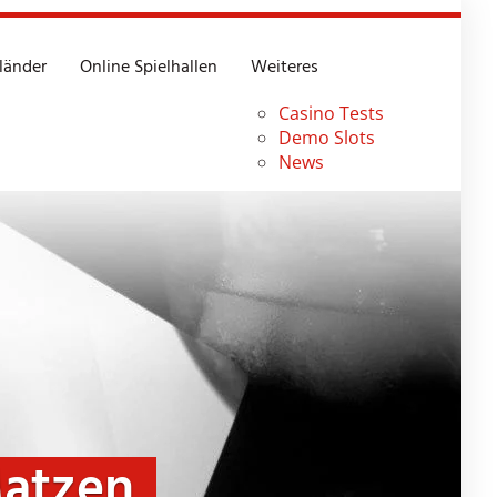
länder
Online Spielhallen
Weiteres
Casino Tests
Demo Slots
News
atzen