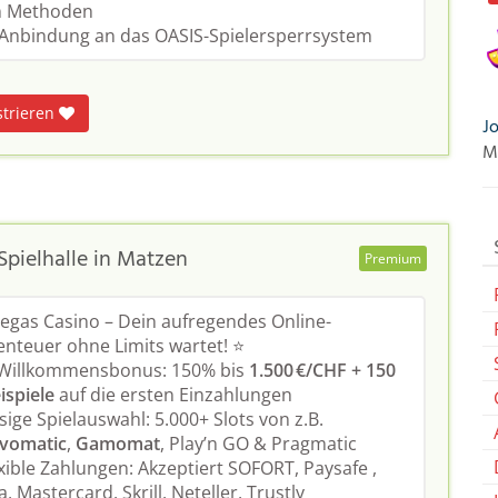
n Methoden
 Anbindung an das OASIS-Spielersperrsystem
istrieren
J
M
Spielhalle in
Matzen
Premium
egas Casino – Dein aufregendes Online-
nteuer ohne Limits wartet! ⭐
 Willkommensbonus: 150% bis
1.500 €/CHF + 150
ispiele
auf die ersten Einzahlungen
sige Spielauswahl: 5.000+ Slots von z.B.
vomatic
,
Gamomat
, Play’n GO & Pragmatic
xible Zahlungen: Akzeptiert SOFORT, Paysafe ,
a, Mastercard, Skrill, Neteller, Trustly