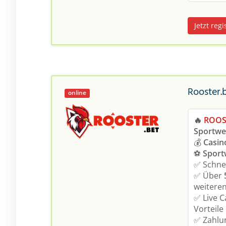
Jetzt reg
Rooster.
online
🔥
ROOS
Sportwe
💰
Casin
⚽
Sport
✅ Schnel
✅ Über
weitere
✅ Live C
Vorteile
✅ Zahlu