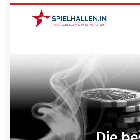
Skip
to
main
content
Die be