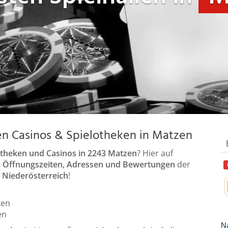
en Casinos & Spielotheken in Matzen
lotheken und Casinos in 2243 Matzen
? Hier auf
t
Öffnungszeiten, Adressen und Bewertungen
der
 Niederösterreich
!
ken
en
N