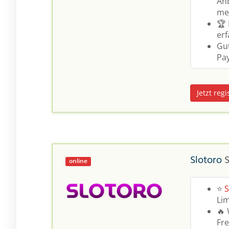
An
me
🏆
erf
Gu
Pa
Jetzt reg
Slotoro
S
online
⭐
S
Lim
🔥
Fre