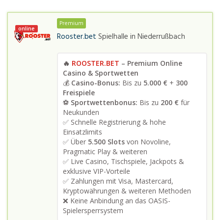
Premium
online
Rooster.bet
Spielhalle in
Niederrußbach
🔥
ROOSTER.BET
– Premium Online
Casino & Sportwetten
💰
Casino-Bonus:
Bis zu
5.000 €
+
300
Freispiele
⚽
Sportwettenbonus:
Bis zu
200 €
für
Neukunden
✅ Schnelle Registrierung & hohe
Einsatzlimits
✅ Über
5.500 Slots
von Novoline,
Pragmatic Play & weiteren
✅ Live Casino, Tischspiele, Jackpots &
exklusive VIP-Vorteile
✅ Zahlungen mit Visa, Mastercard,
Kryptowährungen & weiteren Methoden
❌ Keine Anbindung an das OASIS-
Spielersperrsystem