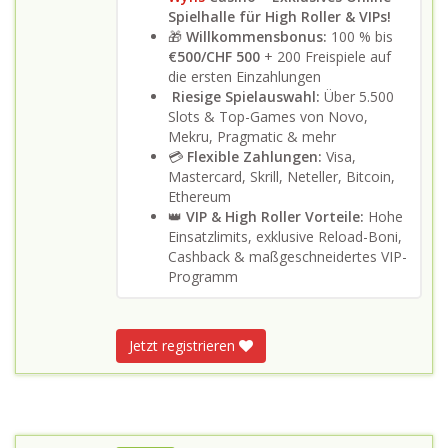
Spielhalle für High Roller & VIPs!
🎁
Willkommensbonus:
100 % bis
€500/CHF 500
+ 200 Freispiele auf
die ersten Einzahlungen
Riesige Spielauswahl:
Über 5.500
Slots & Top-Games von Novo,
Mekru, Pragmatic & mehr
💳
Flexible Zahlungen:
Visa,
Mastercard, Skrill, Neteller, Bitcoin,
Ethereum
👑
VIP & High Roller Vorteile:
Hohe
Einsatzlimits, exklusive Reload-Boni,
Cashback & maßgeschneidertes VIP-
Programm
Jetzt registrieren