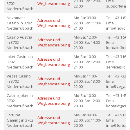
23:00, So: 12:00-
Email:
3702
Wegbeschreibung
22:00
support@admi
Niederrußbach
Novomatic
Mo-Sa: 09:00-
Tel: +43 1 876
Adresse und
Casino in 3702
22:00, So: 11:00-
Email:
Wegbeschreibung
Niederrußbach
21:00
info@novomat
Casino Austria
Mo-Sa: 12:00-
Tel: +43 1 567
Adresse und
in 3702
24:00, So: 14:00-
Email:
Wegbeschreibung
Niederrußbach
23:00
kontakt@casi
Joker Casino in
Mo-Sa: 10:00-
Tel: +43 316 2
Adresse und
3702
23:00, So: 12:00-
Email:
Wegbeschreibung
Niederrußbach
21:00
service@joke
Vegas Casino
Mo-Sa: 11:00-
Tel: +43 732 3
Adresse und
in 3702
24:00, So: 13:00-
Email:
Wegbeschreibung
Niederrußbach
22:00
info@vegasca
Casino Joker in
Mo-Sa: 10:00-
Tel: +43 1 456
Adresse und
3702
22:00, So: 12:00-
Email:
Wegbeschreibung
Niederrußbach
20:00
kontakt@casi
Fortuna
Mo-Sa: 09:00-
Tel: +43 512 6
Adresse und
Gaming in 3702
22:00, So: 11:00-
Email:
Wegbeschreibung
Niederrußbach
20:00
info@fortuna