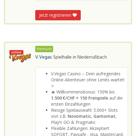
Jetzt registrieren
Premium
online
V.Vegas
Spielhalle in
Niederrußbach
V.Vegas Casino – Dein aufregendes
Online-Abenteuer ohne Limits wartet!
⭐
🔥 Willkommensbonus: 150% bis
1.500 €/CHF + 150 Freispiele
auf die
ersten Einzahlungen
Riesige Spielauswahl: 5.000+ Slots
von z.B.
Novomatic
,
Gamomat
,
Play’n GO & Pragmatic
Flexible Zahlungen: Akzeptiert
SOFORT, Paysafe , Visa, Mastercard,