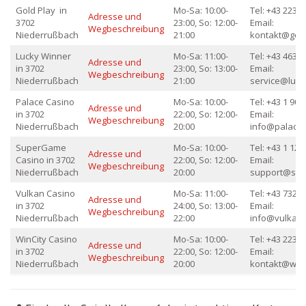
Gold Play in
Mo-Sa: 10:00-
Tel: +43 2236
Adresse und
3702
23:00, So: 12:00-
Email:
Wegbeschreibung
Niederrußbach
21:00
kontakt@gold
Lucky Winner
Mo-Sa: 11:00-
Tel: +43 463 8
Adresse und
in 3702
23:00, So: 13:00-
Email:
Wegbeschreibung
Niederrußbach
21:00
service@luck
Palace Casino
Mo-Sa: 10:00-
Tel: +43 1 901
Adresse und
in 3702
22:00, So: 12:00-
Email:
Wegbeschreibung
Niederrußbach
20:00
info@palacec
SuperGame
Mo-Sa: 10:00-
Tel: +43 1 123
Adresse und
Casino in 3702
22:00, So: 12:00-
Email:
Wegbeschreibung
Niederrußbach
20:00
support@sup
Vulkan Casino
Mo-Sa: 11:00-
Tel: +43 732 2
Adresse und
in 3702
24:00, So: 13:00-
Email:
Wegbeschreibung
Niederrußbach
22:00
info@vulkanc
WinCity Casino
Mo-Sa: 10:00-
Tel: +43 2236
Adresse und
in 3702
22:00, So: 12:00-
Email:
Wegbeschreibung
Niederrußbach
20:00
kontakt@winci