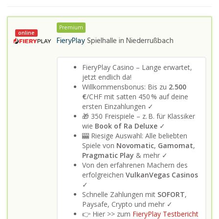
Premium
online
FieryPlay
Spielhalle in
Niederrußbach
FieryPlay Casino – Lange erwartet,
jetzt endlich da!
Willkommensbonus: Bis zu
2.500
€
/CHF mit satten 450 % auf deine
ersten Einzahlungen ✓
🎁 350 Freispiele – z. B. für Klassiker
wie
Book of Ra Deluxe
✓
🎰 Riesige Auswahl: Alle beliebten
Spiele von
Novomatic
,
Gamomat
,
Pragmatic Play
& mehr ✓
Von den erfahrenen Machern des
erfolgreichen
VulkanVegas Casinos
✓
Schnelle Zahlungen mit
SOFORT
,
Paysafe, Crypto und mehr ✓
👉 Hier >> zum
FieryPlay Testbericht