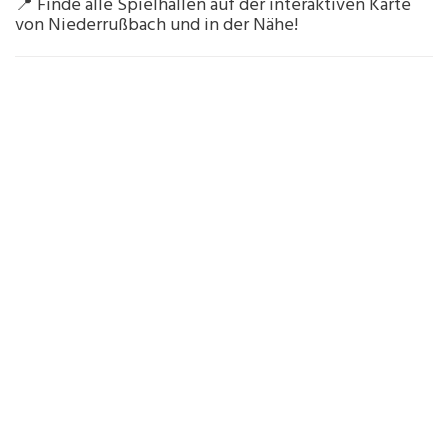
📍 Finde alle Spielhallen auf der interaktiven Karte
von Niederrußbach und in der Nähe!