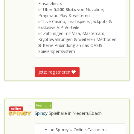
Einsatzlimits
✅ Über
5.500 Slots
von Novoline,
Pragmatic Play & weiteren
✅ Live Casino, Tischspiele, Jackpots &
exklusive VIP-Vorteile
✅ Zahlungen mit Visa, Mastercard,
Kryptowährungen & weiteren Methoden
❌ Keine Anbindung an das OASIS-
Spielersperrsystem
Jetzt registrieren
Premium
online
Spinsy
Spielhalle in
Niederrußbach
★
Spinsy –
Online-Casino mit