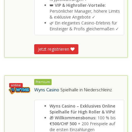
👑
VIP & Highroller-Vorteile:
Persönlicher Manager, höhere Limits
& exklusive Angebote ✓
🌿 Ein elegantes Casino-Erlebnis für
Einsteiger & Profis gleichermaßen ✓
Jetzt registrieren
Premium
online
Wyns Casino
Spielhalle in
Niederschleinz
Wyns Casino – Exklusives Online
Spielhalle für High Roller & VIPs!
🎁
Willkommensbonus:
100 % bis
€500/CHF 500
+ 200 Freispiele auf
die ersten Einzahlungen