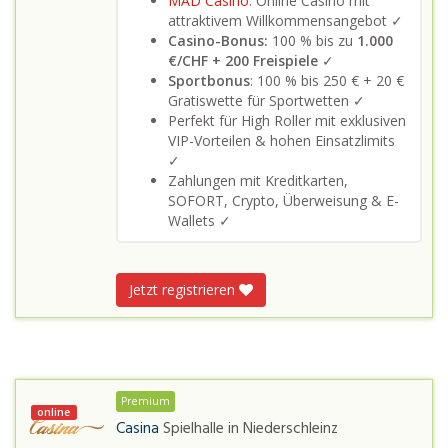
MAD Casino
: Online Casino mit
attraktivem Willkommensangebot ✓
Casino-Bonus:
100 % bis zu
1.000
€/CHF + 200 Freispiele
✓
Sportbonus
: 100 % bis 250 € + 20 €
Gratiswette für Sportwetten ✓
Perfekt für High Roller mit exklusiven
VIP-Vorteilen & hohen Einsatzlimits
✓
Zahlungen mit Kreditkarten,
SOFORT, Crypto, Überweisung & E-
Wallets ✓
Jetzt registrieren
Premium
online
Casina
Spielhalle in
Niederschleinz