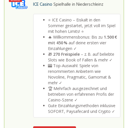
ICE Casino
Spielhalle in
Niederschleinz
⭐ ICE Casino – Eiskalt in den
Sommer gestartet, jetzt voll im Spiel
mit hohen Limits! ⭐
🔥 Willkommensbonus: Bis zu
1.500 €
mit 450 %
auf deine ersten vier
Einzahlungen ✓
🎁
270 Freispiele
– z. B. auf beliebte
Slots wie Book of Fallen & mehr ✓
🎰 Top-Auswahl: Spiele von
renommierten Anbietern wie
Novoline, Pragmatic, Gamomat &
mehr ✓
🏆 Mehrfach ausgezeichnet und
betrieben von erfahrenen Profis der
Casino-Szene ✓
Gute Einzahlungsmethoden inklusive
SOFORT, Paysafecard und Crypto ✓