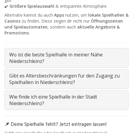
gibt
✔️
Größere Spielauswahl
& entspannte Atmosphäre
Alternativ kannst du auch
Apps
nutzen, um
lokale Spielhallen &
Casinos
zu finden. Diese zeigen dir nicht nur
Öffnungszeiten
und Spielautomaten
, sondern auch
aktuelle Angebote &
Promotions
.
Wo ist die beste Spielhalle in meiner Nähe
Niederschleinz?
Gibt es Altersbeschränkungen für den Zugang zu
Spielhallen in Niederschleinz?
Wie finde ich eine Spielhalle in der Stadt
Niederschleinz?
📌
Deine Spielhalle fehlt? Jetzt eintragen lassen!