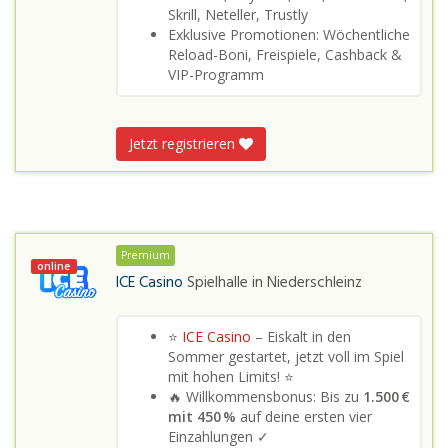
Skrill, Neteller, Trustly
Exklusive Promotionen: Wöchentliche
Reload-Boni, Freispiele, Cashback &
VIP-Programm
Jetzt registrieren
Premium
online
ICE Casino
Spielhalle in
Niederschleinz
⭐
ICE Casino
– Eiskalt in den
Sommer gestartet, jetzt voll im Spiel
mit hohen Limits! ⭐
🔥 Willkommensbonus: Bis zu
1.500 €
mit 450 %
auf deine ersten vier
Einzahlungen ✓