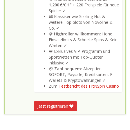
1.200 €/CHF
+ 220 Freispiele für neue
Spieler ✓
🎰 Klassiker wie Sizzling Hot &
weitere Top-Slots von Novoline &
Co.
✓
💎
Highroller willkommen:
Hohe
Einsatzlimits & Schnelle Spins & Kein
Warten ✓
👑 Exklusives VIP-Programm und
Sportwetten mit Top-Quoten
inklusive ✓
💳
Zahl bequem:
Akzeptiert
SOFORT, Paysafe, Kreditkarten, E-
Wallets & Kryptowährungen ✓
Zum
Testbericht des HitNSpin Casino
Jetzt registrieren