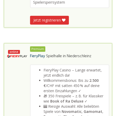
Spielersperrsystem
Jetzt registrieren
Premium
online
FieryPlay
Spielhalle in
Niederschleinz
FieryPlay Casino – Lange erwartet,
jetzt endlich da!
Willkommensbonus: Bis zu
2.500
€
/CHF mit satten 450 % auf deine
ersten Einzahlungen ✓
🎁 350 Freispiele – z. B. für Klassiker
wie
Book of Ra Deluxe
✓
🎰 Riesige Auswahl: Alle beliebten
Spiele von
Novomatic
,
Gamomat
,