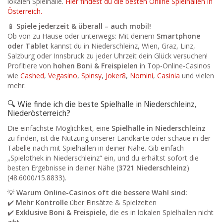
lokalen Spielhalle.
Hier findest du die besten Online Spielhallen in
Österreich.
📱
Spiele jederzeit & überall – auch mobil!
Ob von zu Hause oder unterwegs: Mit deinem
Smartphone
oder Tablet
kannst du in Niederschleinz, Wien, Graz, Linz,
Salzburg oder Innsbruck zu jeder Uhrzeit dein Glück versuchen!
Profitiere von
hohen Boni & Freispielen
in Top-Online-Casinos
wie
Cashed
,
Vegasino
,
Spinsy
,
Joker8
,
Nomini
,
Casinia
und vielen
mehr.
🔍 Wie finde ich die beste Spielhalle in Niederschleinz,
Niederösterreich?
Die einfachste Möglichkeit, eine
Spielhalle in Niederschleinz
zu finden, ist die Nutzung unserer Landkarte oder schaue in der
Tabelle nach mit Spielhallen in deiner Nähe. Gib einfach
„Spielothek in Niederschleinz“ ein, und du erhältst sofort die
besten Ergebnisse in deiner Nähe (
3721 Niederschleinz
)
(48.6000/15.8833).
💡
Warum Online-Casinos oft die bessere Wahl sind:
✔️
Mehr Kontrolle
über Einsätze & Spielzeiten
✔️
Exklusive Boni & Freispiele
, die es in lokalen Spielhallen nicht