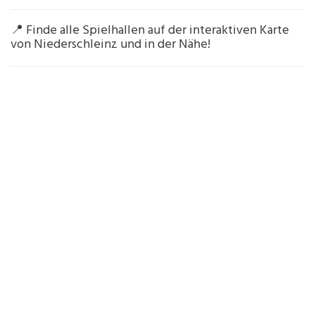
📍 Finde alle Spielhallen auf der interaktiven Karte
von Niederschleinz und in der Nähe!