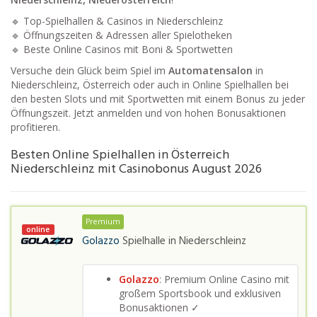
🔹 Top-Spielhallen & Casinos in Niederschleinz
🔹 Öffnungszeiten & Adressen aller Spielotheken
🔹 Beste Online Casinos mit Boni & Sportwetten
Versuche dein Glück beim Spiel im
Automatensalon
in
Niederschleinz, Österreich oder auch in Online Spielhallen bei
den besten Slots und mit Sportwetten mit einem Bonus zu jeder
Öffnungszeit. Jetzt anmelden und von hohen Bonusaktionen
profitieren.
Besten Online Spielhallen in Österreich
Niederschleinz mit Casinobonus August 2026
Premium
online
Golazzo
Spielhalle in
Niederschleinz
Golazzo
: Premium Online Casino mit
großem Sportsbook und exklusiven
Bonusaktionen ✓