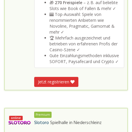
🎁
270 Freispiele
– z. B. auf beliebte
Slots wie Book of Fallen & mehr ✓
🎰 Top-Auswahl: Spiele von
renommierten Anbietern wie
Novoline, Pragmatic, Gamomat &
mehr ✓
🏆 Mehrfach ausgezeichnet und
betrieben von erfahrenen Profis der
Casino-Szene ✓
Gute Einzahlungsmethoden inklusive
SOFORT, Paysafecard und Crypto ✓
Jetzt registrieren
Premium
online
Slotoro
Spielhalle in
Niederschleinz