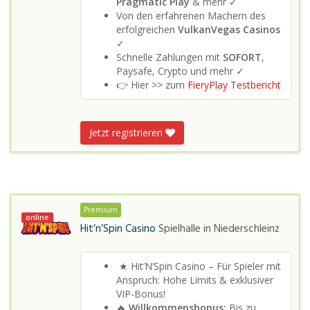
Pragmatic Play
& mehr ✓
Von den erfahrenen Machern des
erfolgreichen
VulkanVegas Casinos
✓
Schnelle Zahlungen mit
SOFORT
,
Paysafe, Crypto und mehr ✓
👉 Hier >> zum
FieryPlay Testbericht
Jetzt registrieren
Premium
online
Hit’n’Spin Casino
Spielhalle in
Niederschleinz
★ Hit’N’Spin Casino – Für Spieler mit
Anspruch: Hohe Limits & exklusiver
VIP-Bonus!
🔥
Willkommensbonus:
Bis zu