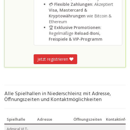
💳
Flexible Zahlungen
: Akzeptiert
Visa, Mastercard &
Kryptowährungen
wie Bitcoin &
Ethereum
🏆
Exklusive Promotionen
:
Regelmäßige
Reload-Boni,
Freispiele & VIP-Programm
Jetzt registrieren
Alle Spielhallen in Niederschleinz mit Adresse,
Öffnungszeiten und Kontaktmöglichkeiten
Spielhalle
Adresse
Öffnungszeiten
Kontaktinfo
Admiral VLT-