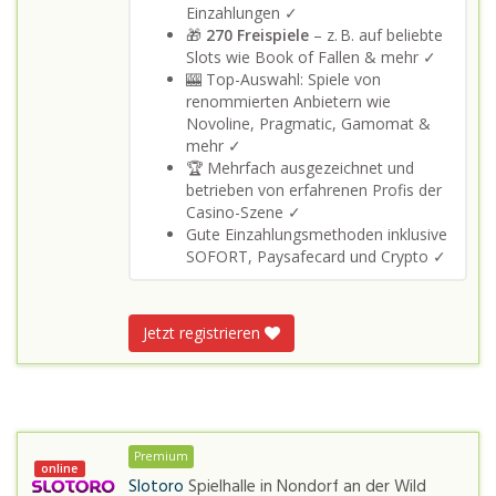
Einzahlungen ✓
🎁
270 Freispiele
– z. B. auf beliebte
Slots wie Book of Fallen & mehr ✓
🎰 Top-Auswahl: Spiele von
renommierten Anbietern wie
Novoline, Pragmatic, Gamomat &
mehr ✓
🏆 Mehrfach ausgezeichnet und
betrieben von erfahrenen Profis der
Casino-Szene ✓
Gute Einzahlungsmethoden inklusive
SOFORT, Paysafecard und Crypto ✓
Jetzt registrieren
Premium
online
Slotoro
Spielhalle in
Nondorf an der Wild