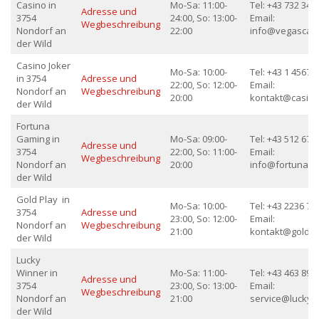
Casino in
Mo-Sa: 11:00-
Tel: +43 732 345
Adresse und
3754
24:00, So: 13:00-
Email:
Wegbeschreibung
Nondorf an
22:00
info@vegascasi
der Wild
Casino Joker
Mo-Sa: 10:00-
Tel: +43 1 45678
in 3754
Adresse und
22:00, So: 12:00-
Email:
Nondorf an
Wegbeschreibung
20:00
kontakt@casino
der Wild
Fortuna
Gaming in
Mo-Sa: 09:00-
Tel: +43 512 678
Adresse und
3754
22:00, So: 11:00-
Email:
Wegbeschreibung
Nondorf an
20:00
info@fortunaga
der Wild
Gold Play in
Mo-Sa: 10:00-
Tel: +43 2236 78
3754
Adresse und
23:00, So: 12:00-
Email:
Nondorf an
Wegbeschreibung
21:00
kontakt@goldpl
der Wild
Lucky
Winner in
Mo-Sa: 11:00-
Tel: +43 463 890
Adresse und
3754
23:00, So: 13:00-
Email:
Wegbeschreibung
Nondorf an
21:00
service@luckyw
der Wild