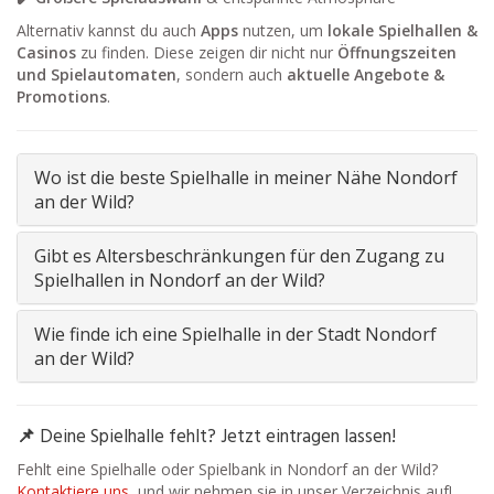
Alternativ kannst du auch
Apps
nutzen, um
lokale Spielhallen &
Casinos
zu finden. Diese zeigen dir nicht nur
Öffnungszeiten
und Spielautomaten
, sondern auch
aktuelle Angebote &
Promotions
.
Wo ist die beste Spielhalle in meiner Nähe Nondorf
an der Wild?
Gibt es Altersbeschränkungen für den Zugang zu
Spielhallen in Nondorf an der Wild?
Wie finde ich eine Spielhalle in der Stadt Nondorf
an der Wild?
📌
Deine Spielhalle fehlt? Jetzt eintragen lassen!
Fehlt eine Spielhalle oder Spielbank in Nondorf an der Wild?
Kontaktiere uns
, und wir nehmen sie in unser Verzeichnis auf!