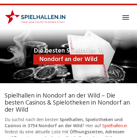
Skip
to
main
Toggl
content
navig
Die besten Spielhallen in
Nondorf an der Wild
Spielhallen in Nondorf an der Wild – Die
besten Casinos & Spielotheken in Nondorf an
der Wild
Du suchst nach den besten
Spielhallen, Spielotheken und
Casinos in 3754 Nondorf an der Wild
? Hier auf
Spielhallen.in
findest du eine aktuelle Liste mit
Öffnungszeiten, Adressen