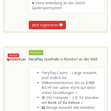
❌ Keine Anbindung an das OASIS-
Spielersperrsystem
Jetzt registrieren
Premium
online
FieryPlay
Spielhalle in
Nondorf an der Wild
FieryPlay Casino – Lange erwartet,
jetzt endlich da!
Willkommensbonus: Bis zu
2.500
€
/CHF mit satten 450 % auf deine
ersten Einzahlungen ✓
🎁 350 Freispiele – z. B. für Klassiker
wie
Book of Ra Deluxe
✓
🎰 Riesige Auswahl: Alle beliebten