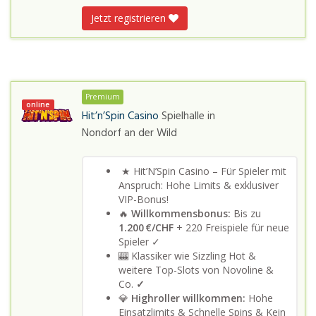
Jetzt registrieren
Premium
online
Hit’n’Spin Casino
Spielhalle in
Nondorf an der Wild
★ Hit’N’Spin Casino – Für Spieler mit
Anspruch: Hohe Limits & exklusiver
VIP-Bonus!
🔥
Willkommensbonus:
Bis zu
1.200 €/CHF
+ 220 Freispiele für neue
Spieler ✓
🎰 Klassiker wie Sizzling Hot &
weitere Top-Slots von Novoline &
Co.
✓
💎
Highroller willkommen:
Hohe
Einsatzlimits & Schnelle Spins & Kein