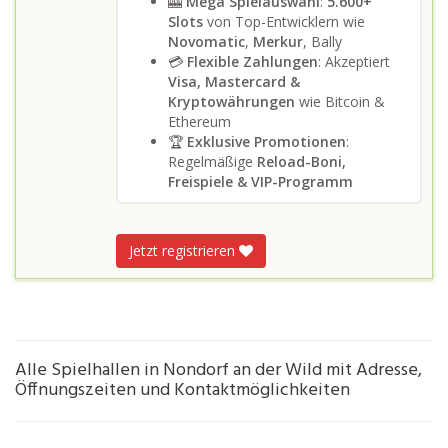
🎰
Mega Spielauswahl
:
5.600+
Slots
von Top-Entwicklern wie
Novomatic
,
Merkur
, Bally
💳
Flexible Zahlungen
: Akzeptiert
Visa, Mastercard &
Kryptowährungen
wie Bitcoin &
Ethereum
🏆
Exklusive Promotionen
:
Regelmäßige
Reload-Boni,
Freispiele & VIP-Programm
Jetzt registrieren
Alle Spielhallen in Nondorf an der Wild mit Adresse,
Öffnungszeiten und Kontaktmöglichkeiten