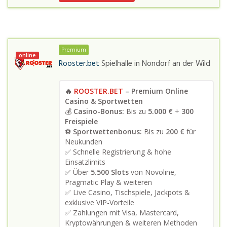
Premium
online
Rooster.bet
Spielhalle in
Nondorf an der Wild
🔥
ROOSTER.BET
– Premium Online
Casino & Sportwetten
💰
Casino-Bonus:
Bis zu
5.000 €
+
300
Freispiele
⚽
Sportwettenbonus:
Bis zu
200 €
für
Neukunden
✅ Schnelle Registrierung & hohe
Einsatzlimits
✅ Über
5.500 Slots
von Novoline,
Pragmatic Play & weiteren
✅ Live Casino, Tischspiele, Jackpots &
exklusive VIP-Vorteile
✅ Zahlungen mit Visa, Mastercard,
Kryptowährungen & weiteren Methoden