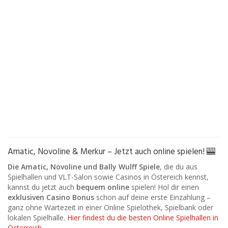
Amatic, Novoline & Merkur – Jetzt auch online spielen! 🎰
Die Amatic, Novoline und Bally Wulff Spiele
, die du aus
Spielhallen und VLT-Salon sowie Casinos in Östereich kennst,
kannst du jetzt auch
bequem online
spielen! Hol dir einen
exklusiven Casino Bonus
schon auf deine erste Einzahlung –
ganz ohne Wartezeit in einer Online Spielothek, Spielbank oder
lokalen Spielhalle.
Hier findest du die besten Online Spielhallen in
Österreich.