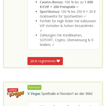
Casino-Bonus:
100 % bis zu
1.000
€/CHF + 200 Freispiele
✓
Sportbonus
: 100 % bis 250 € + 20 €
Gratiswette für Sportwetten ✓
Perfekt für High Roller mit exklusiven
VIP-Vorteilen & hohen Einsatzlimits
✓
Zahlungen mit Kreditkarten,
SOFORT, Crypto, Überweisung & E-
Wallets ✓
Jetzt registrieren
Premium
online
V.Vegas
Spielhalle in
Nondorf an der Wild