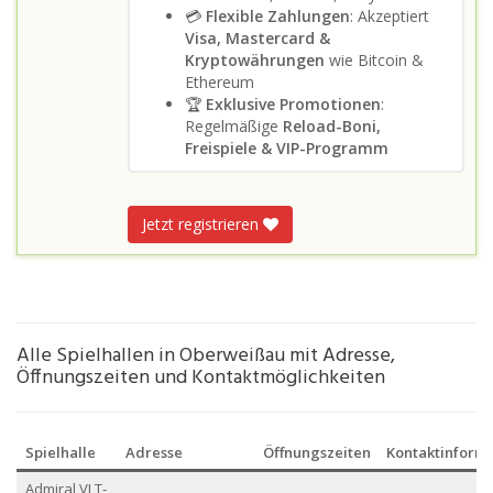
💳
Flexible Zahlungen
: Akzeptiert
Visa, Mastercard &
Kryptowährungen
wie Bitcoin &
Ethereum
🏆
Exklusive Promotionen
:
Regelmäßige
Reload-Boni,
Freispiele & VIP-Programm
Jetzt registrieren
Alle Spielhallen in Oberweißau mit Adresse,
Öffnungszeiten und Kontaktmöglichkeiten
Spielhalle
Adresse
Öffnungszeiten
Kontaktinform
Admiral VLT-