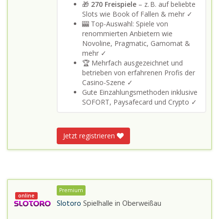
🎁
270 Freispiele
– z. B. auf beliebte
Slots wie Book of Fallen & mehr ✓
🎰 Top-Auswahl: Spiele von
renommierten Anbietern wie
Novoline, Pragmatic, Gamomat &
mehr ✓
🏆 Mehrfach ausgezeichnet und
betrieben von erfahrenen Profis der
Casino-Szene ✓
Gute Einzahlungsmethoden inklusive
SOFORT, Paysafecard und Crypto ✓
Jetzt registrieren
Premium
online
Slotoro
Spielhalle in
Oberweißau