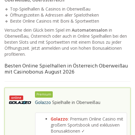
🔹 Top-Spielhallen & Casinos in Oberweißau
🔹 Öffnungszeiten & Adressen aller Spielotheken
🔹 Beste Online Casinos mit Boni & Sportwetten
Versuche dein Glück beim Spiel im
Automatensalon
in
Oberweißau, Österreich oder auch in Online Spielhallen bei den
besten Slots und mit Sportwetten mit einem Bonus zu jeder
Öffnungszeit. Jetzt anmelden und von hohen Bonusaktionen
profitieren.
Besten Online Spielhallen in Österreich Oberweißau
mit Casinobonus August 2026
Premium
online
Golazzo
Spielhalle in
Oberweißau
Golazzo
: Premium Online Casino mit
großem Sportsbook und exklusiven
Bonusaktionen ✓