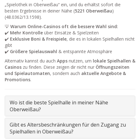
„Spielothek in Oberweißau“ ein, und du erhältst sofort die
besten Ergebnisse in deiner Nähe (
5221 Oberweißau
)
(48.0362/13.1598).
💡
Warum Online-Casinos oft die bessere Wahl sind:
✔️
Mehr Kontrolle
über Einsätze & Spielzeiten
✔️
Exklusive Boni & Freispiele
, die es in lokalen Spielhallen nicht
gibt
✔️
Größere Spielauswahl
& entspannte Atmosphäre
Alternativ kannst du auch
Apps
nutzen, um
lokale Spielhallen &
Casinos
zu finden. Diese zeigen dir nicht nur
Öffnungszeiten
und Spielautomaten
, sondern auch
aktuelle Angebote &
Promotions
.
Wo ist die beste Spielhalle in meiner Nähe
Oberweißau?
Gibt es Altersbeschränkungen für den Zugang zu
Spielhallen in Oberweißau?