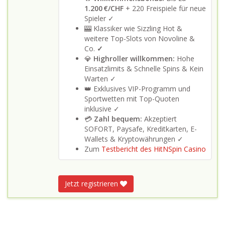
1.200 €/CHF
+ 220 Freispiele für neue
Spieler ✓
🎰 Klassiker wie Sizzling Hot &
weitere Top-Slots von Novoline &
Co.
✓
💎
Highroller willkommen:
Hohe
Einsatzlimits & Schnelle Spins & Kein
Warten ✓
👑 Exklusives VIP-Programm und
Sportwetten mit Top-Quoten
inklusive ✓
💳
Zahl bequem:
Akzeptiert
SOFORT, Paysafe, Kreditkarten, E-
Wallets & Kryptowährungen ✓
Zum
Testbericht des HitNSpin Casino
Jetzt registrieren