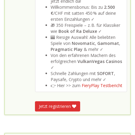
jetzt endlich da!
Willkommensbonus: Bis zu
2.500
€
/CHF mit satten 450 % auf deine
ersten Einzahlungen ✓
🎁 350 Freispiele – z. B. für Klassiker
wie
Book of Ra Deluxe
✓
🎰 Riesige Auswahl: Alle beliebten
Spiele von
Novomatic
,
Gamomat
,
Pragmatic Play
& mehr ✓
Von den erfahrenen Machern des
erfolgreichen
VulkanVegas Casinos
✓
Schnelle Zahlungen mit
SOFORT
,
Paysafe, Crypto und mehr ✓
👉 Hier >> zum
FieryPlay Testbericht
Jetzt registrieren