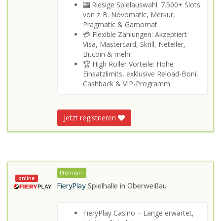
🎰 Riesige Spielauswahl: 7.500+ Slots
von z. B. Novomatic, Merkur,
Pragmatic & Gamomat
💳 Flexible Zahlungen: Akzeptiert
Visa, Mastercard, Skrill, Neteller,
Bitcoin & mehr
🏆 High Roller Vorteile: Hohe
Einsatzlimits, exklusive Reload-Boni,
Cashback & VIP-Programm
Jetzt registrieren
Premium
online
FieryPlay
Spielhalle in
Oberweißau
FieryPlay Casino – Lange erwartet,