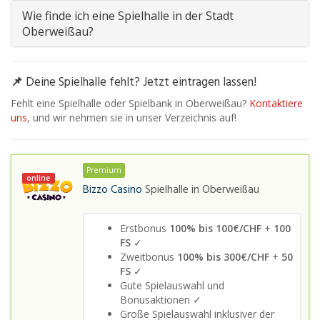
Wie finde ich eine Spielhalle in der Stadt
Oberweißau?
📌
Deine Spielhalle fehlt? Jetzt eintragen lassen!
Fehlt eine Spielhalle oder Spielbank in Oberweißau?
Kontaktiere
uns
, und wir nehmen sie in unser Verzeichnis auf!
Premium
online
Bizzo Casino
Spielhalle in
Oberweißau
Erstbonus
100% bis 100€/CHF
+
100
FS
✓
Zweitbonus
100% bis 300€/CHF
+
50
FS
✓
Gute Spielauswahl und
Bonusaktionen ✓
Große Spielauswahl inklusiver der