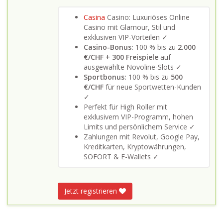
Casina
Casino: Luxuriöses Online
Casino mit Glamour, Stil und
exklusiven VIP-Vorteilen ✓
Casino-Bonus:
100 % bis zu
2.000
€/CHF + 300 Freispiele
auf
ausgewählte Novoline-Slots ✓
Sportbonus:
100 % bis zu
500
€/CHF
für neue Sportwetten-Kunden
✓
Perfekt für High Roller mit
exklusivem VIP-Programm, hohen
Limits und persönlichem Service ✓
Zahlungen mit Revolut, Google Pay,
Kreditkarten, Kryptowährungen,
SOFORT & E-Wallets ✓
Jetzt registrieren