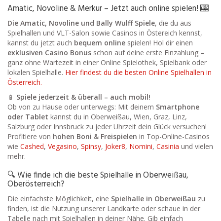
Amatic, Novoline & Merkur – Jetzt auch online spielen! 🎰
Die Amatic, Novoline und Bally Wulff Spiele
, die du aus
Spielhallen und VLT-Salon sowie Casinos in Östereich kennst,
kannst du jetzt auch
bequem online
spielen! Hol dir einen
exklusiven Casino Bonus
schon auf deine erste Einzahlung –
ganz ohne Wartezeit in einer Online Spielothek, Spielbank oder
lokalen Spielhalle.
Hier findest du die besten Online Spielhallen in
Österreich.
📱
Spiele jederzeit & überall – auch mobil!
Ob von zu Hause oder unterwegs: Mit deinem
Smartphone
oder Tablet
kannst du in Oberweißau, Wien, Graz, Linz,
Salzburg oder Innsbruck zu jeder Uhrzeit dein Glück versuchen!
Profitiere von
hohen Boni & Freispielen
in Top-Online-Casinos
wie
Cashed
,
Vegasino
,
Spinsy
,
Joker8
,
Nomini
,
Casinia
und vielen
mehr.
🔍 Wie finde ich die beste Spielhalle in Oberweißau,
Oberösterreich?
Die einfachste Möglichkeit, eine
Spielhalle in Oberweißau
zu
finden, ist die Nutzung unserer Landkarte oder schaue in der
Tabelle nach mit Spielhallen in deiner Nähe. Gib einfach