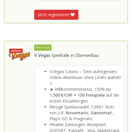
Jetzt registrieren
Premium
online
V.Vegas
Spielhalle in
Oberweißau
V.Vegas Casino – Dein aufregendes
Online-Abenteuer ohne Limits wartet!
⭐
🔥 Willkommensbonus: 150% bis
1.500 €/CHF + 150 Freispiele
auf die
ersten Einzahlungen
Riesige Spielauswahl: 5.000+ Slots
von z.B.
Novomatic
,
Gamomat
,
Play’n GO & Pragmatic
Flexible Zahlungen: Akzeptiert
SOFORT, Paysafe , Visa, Mastercard,