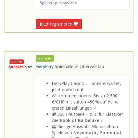
Spielersperrsystem
Jetzt registrieren
Premium
online
FieryPlay
Spielhalle in
Oberweißau
FieryPlay Casino – Lange erwartet,
jetzt endlich da!
Willkommensbonus: Bis zu
2.500
€
/CHF mit satten 450 % auf deine
ersten Einzahlungen ✓
🎁 350 Freispiele – z. B. für Klassiker
wie
Book of Ra Deluxe
✓
🎰 Riesige Auswahl: Alle beliebten
Spiele von
Novomatic
,
Gamomat
,