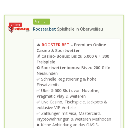
Premium
online
Rooster.bet
Spielhalle in
Oberweißau
🔥
ROOSTER.BET
– Premium Online
Casino & Sportwetten
💰
Casino-Bonus:
Bis zu
5.000 €
+
300
Freispiele
⚽
Sportwettenbonus:
Bis zu
200 €
für
Neukunden
✅ Schnelle Registrierung & hohe
Einsatzlimits
✅ Über
5.500 Slots
von Novoline,
Pragmatic Play & weiteren
✅ Live Casino, Tischspiele, Jackpots &
exklusive VIP-Vorteile
✅ Zahlungen mit Visa, Mastercard,
Kryptowährungen & weiteren Methoden
❌ Keine Anbindung an das OASIS-