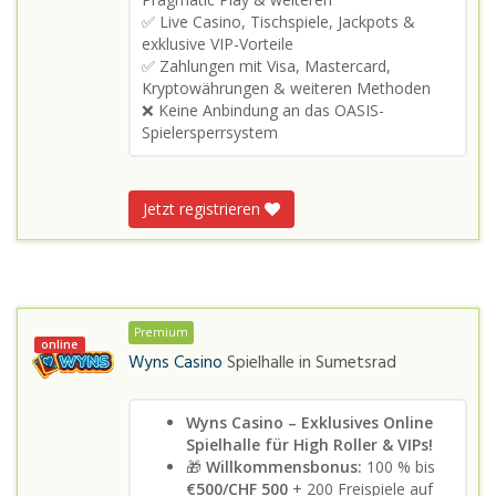
✅ Live Casino, Tischspiele, Jackpots &
exklusive VIP-Vorteile
✅ Zahlungen mit Visa, Mastercard,
Kryptowährungen & weiteren Methoden
❌ Keine Anbindung an das OASIS-
Spielersperrsystem
Jetzt registrieren
Premium
online
Wyns Casino
Spielhalle in
Sumetsrad
Wyns Casino – Exklusives Online
Spielhalle für High Roller & VIPs!
🎁
Willkommensbonus:
100 % bis
€500/CHF 500
+ 200 Freispiele auf