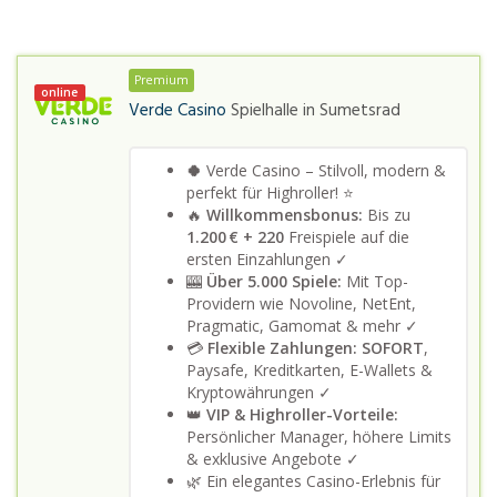
Premium
online
Verde Casino
Spielhalle in
Sumetsrad
🍀
Verde Casino – Stilvoll, modern &
perfekt für Highroller! ⭐
🔥
Willkommensbonus:
Bis zu
1.200 € + 220
Freispiele auf die
ersten Einzahlungen ✓
🎰
Über 5.000 Spiele:
Mit Top-
Providern wie Novoline, NetEnt,
Pragmatic, Gamomat & mehr ✓
💳
Flexible Zahlungen:
SOFORT
,
Paysafe, Kreditkarten, E-Wallets &
Kryptowährungen ✓
👑
VIP & Highroller-Vorteile:
Persönlicher Manager, höhere Limits
& exklusive Angebote ✓
🌿 Ein elegantes Casino-Erlebnis für