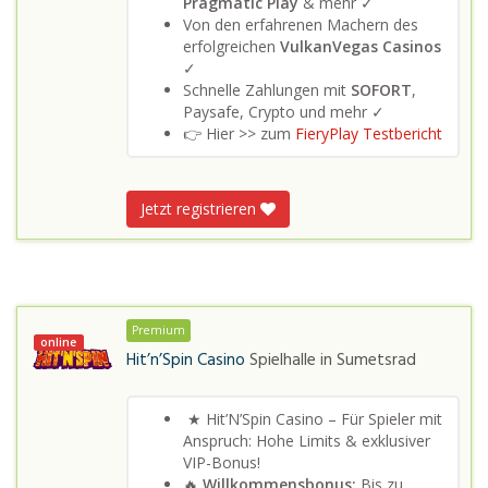
Pragmatic Play
& mehr ✓
Von den erfahrenen Machern des
erfolgreichen
VulkanVegas Casinos
✓
Schnelle Zahlungen mit
SOFORT
,
Paysafe, Crypto und mehr ✓
👉 Hier >> zum
FieryPlay Testbericht
Jetzt registrieren
Premium
online
Hit’n’Spin Casino
Spielhalle in
Sumetsrad
★ Hit’N’Spin Casino – Für Spieler mit
Anspruch: Hohe Limits & exklusiver
VIP-Bonus!
🔥
Willkommensbonus:
Bis zu