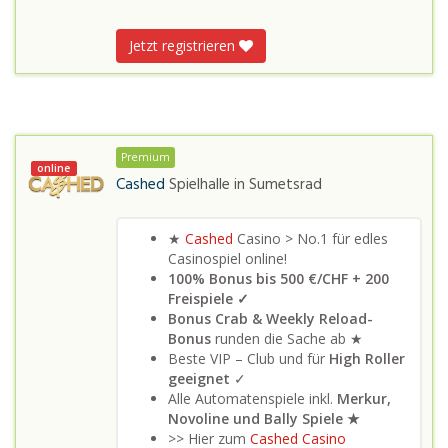
Jetzt registrieren
Premium
online
Cashed
Spielhalle in
Sumetsrad
★
Cashed
Casino > No.1 für edles
Casinospiel online!
100% Bonus bis 500 €/CHF + 200
Freispiele ✓
Bonus Crab &
Weekly Reload-
Bonus
runden die Sache ab ★
Beste VIP – Club und für
High Roller
geeignet
✓
Alle Automatenspiele inkl.
Merkur,
Novoline und Bally Spiele ★
>> Hier zum
Cashed Casino