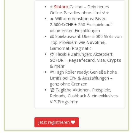
⭐
Slotoro
Casino – Dein neues
Online-Paradies ohne Limits! ⭐
🔥 Willkommensbonus: Bis zu
2.500 €/CHF
+ 250 Freispiele auf
deine ersten Einzahlungen
🎰 Spielauswahl: Über 5.000 Slots von
Top-Providern wie
Novoline
,
Gamomat, Pragmatic
💳 Flexible Zahlungen: Akzeptiert
SOFORT
,
Paysafecard
, Visa,
Crypto
& mehr
💸 High Roller ready: Genieße hohe
Limits bei Ein- & Auszahlungen –
ganz ohne Grenzen
🏆 Tägliche Aktionen, Freispiele,
Reloads, Cashback & ein exklusives
VIP-Programm
Jetzt registrieren