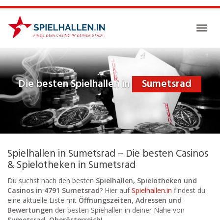
Skip
to
main
Toggl
content
navig
Die besten Spielhallen in
Sumetsrad
Spielhallen in Sumetsrad – Die besten Casinos
& Spielotheken in Sumetsrad
Du suchst nach den besten
Spielhallen, Spielotheken und
Casinos in 4791 Sumetsrad
? Hier auf
Spielhallen.in
findest du
eine aktuelle Liste mit
Öffnungszeiten, Adressen und
Bewertungen
der besten Spiehallen in deiner Nähe von
Sumetsrad, Oberösterreich
!