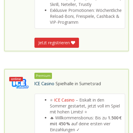
Skrill, Neteller, Trustly
Exklusive Promotionen: Wöchentliche
Reload-Boni, Freispiele, Cashback &
VIP-Programm
Jetzt registrieren
Premium
online
ICE Casino
Spielhalle in
Sumetsrad
⭐
ICE Casino
– Eiskalt in den
Sommer gestartet, jetzt voll im Spiel
mit hohen Limits! ⭐
🔥 Willkommensbonus: Bis zu
1.500 €
mit 450 %
auf deine ersten vier
Einzahlungen ✓