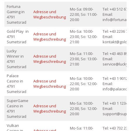
Fortuna
Mo-Sa: 09:00-
Tel: +43 512 678
Gaming in
Adresse und
22:00, So: 11:00-
Email:
4791
Wegbeschreibung
20:00
info@fortunaga
Sumetsrad
Gold Play in
Mo-Sa: 10:00-
Tel: +43 2236 78
Adresse und
4791
23:00, So: 12:00-
Email:
Wegbeschreibung
Sumetsrad
21:00
kontakt@goldpl
Lucky
Mo-Sa: 11:00-
Tel: +43 463 890
Winner in
Adresse und
23:00, So: 13:00-
Email:
4791
Wegbeschreibung
21:00
service@luckyw
Sumetsrad
Palace
Mo-Sa: 10:00-
Tel: +43 1 90123
Casino in
Adresse und
22:00, So: 12:00-
Email:
4791
Wegbeschreibung
20:00
info@palacecas
Sumetsrad
SuperGame
Mo-Sa: 10:00-
Tel: +43 1 12345
Casino in
Adresse und
22:00, So: 12:00-
Email:
4791
Wegbeschreibung
20:00
support@super
Sumetsrad
Vulkan
Mo-Sa: 11:00-
Tel: +43 732 234
Casino in
Adresse und