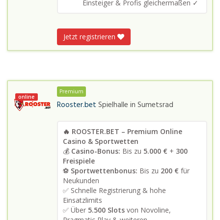
Einsteiger & Profis gleichermaßen ✓
Jetzt registrieren
Premium
online
Rooster.bet
Spielhalle in
Sumetsrad
🔥 ROOSTER.BET – Premium Online
Casino & Sportwetten
💰
Casino-Bonus:
Bis zu
5.000 €
+
300
Freispiele
⚽
Sportwettenbonus:
Bis zu
200 €
für
Neukunden
✅ Schnelle Registrierung & hohe
Einsatzlimits
✅ Über
5.500 Slots
von Novoline,
Pragmatic Play & weiteren