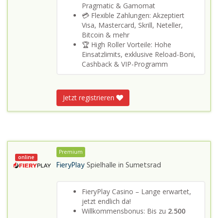
Pragmatic & Gamomat
💳 Flexible Zahlungen: Akzeptiert
Visa, Mastercard, Skrill, Neteller,
Bitcoin & mehr
🏆 High Roller Vorteile: Hohe
Einsatzlimits, exklusive Reload-Boni,
Cashback & VIP-Programm
Jetzt registrieren
Premium
online
FieryPlay
Spielhalle in
Sumetsrad
FieryPlay Casino – Lange erwartet,
jetzt endlich da!
Willkommensbonus: Bis zu
2.500