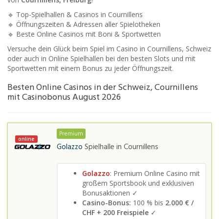
🔹 Top-Spielhallen & Casinos in Cournillens
🔹 Öffnungszeiten & Adressen aller Spielotheken
🔹 Beste Online Casinos mit Boni & Sportwetten
Versuche dein Glück beim Spiel im Casino in Cournillens, Schweiz
oder auch in Online Spielhallen bei den besten Slots und mit
Sportwetten mit einem Bonus zu jeder Öffnungszeit.
Besten Online Casinos in der Schweiz, Cournillens
mit Casinobonus August 2026
Premium
online
Golazzo
Spielhalle in
Cournillens
Golazzo
: Premium Online Casino mit
großem Sportsbook und exklusiven
Bonusaktionen ✓
Casino-Bonus:
100 % bis
2.000 € /
CHF + 200 Freispiele
✓