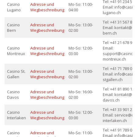
Tel: +41 91 234 56 7
Casino
Adresse und
Mo-So: 11:00-
Email:
info@casino
Lugano
Wegbeschreibung
04:00
lugano.ch
Tel: +41 31 567 89 0
Casino
Adresse und
Mo-So: 13:00-
Email:
kontakt@ca
Bern
Wegbeschreibung
02:00
bern.ch
Tel: +41 21 678 90 1
Casino
Adresse und
Mo-So: 12:00-
Email:
Montreux
Wegbeschreibung
03:00
support@casino-
montreux.ch
Tel: +41 71 789 01 2
Casino St.
Adresse und
Mo-So: 13:00-
Email:
info@casino
Gallen
Wegbeschreibung
02:00
stgallen.ch
Tel: +41 81 890 12 3
Casino
Adresse und
Mo-So: 16:00-
Email:
kontakt@ca
Davos
Wegbeschreibung
02:00
davos.ch
Tel: +41 33 901 23 4
Casino
Adresse und
Mo-So: 12:00-
Email:
service@cas
Interlaken
Wegbeschreibung
03:00
interlaken.ch
Tel: +41 91 789 01 2
Casino
Adresse und
Mo-So: 11:00-
Email:
info@casino