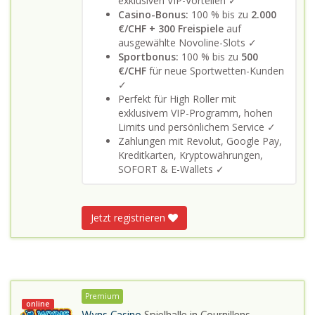
exklusiven VIP-Vorteilen ✓
Casino-Bonus:
100 % bis zu
2.000
€/CHF + 300 Freispiele
auf
ausgewählte Novoline-Slots ✓
Sportbonus:
100 % bis zu
500
€/CHF
für neue Sportwetten-Kunden
✓
Perfekt für High Roller mit
exklusivem VIP-Programm, hohen
Limits und persönlichem Service ✓
Zahlungen mit Revolut, Google Pay,
Kreditkarten, Kryptowährungen,
SOFORT & E-Wallets ✓
Jetzt registrieren
Premium
online