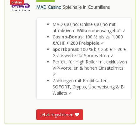
online
MAD Casino
Spielhalle in
Cournillens
MAD Casino: Online Casino mit
attraktivem Willkommensangebot ✓
Casino-Bonus:
100 % bis zu
1.000
€/CHF + 200 Freispiele
✓
Sportbonus
: 100 % bis 250 € + 20 €
Gratiswette für Sportwetten ✓
Perfekt für High Roller mit exklusiven
VIP-Vorteilen & hohen Einsatzlimits
✓
Zahlungen mit Kreditkarten,
SOFORT, Crypto, Überweisung & E-
Wallets ✓
Jetzt registrieren