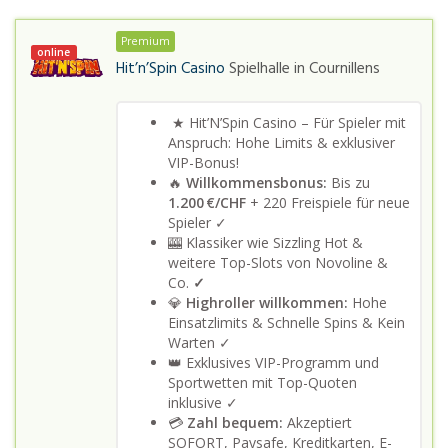
Premium
online
Hit’n’Spin Casino
Spielhalle in
Cournillens
★ Hit’N’Spin Casino – Für Spieler mit
Anspruch: Hohe Limits & exklusiver
VIP-Bonus!
🔥
Willkommensbonus:
Bis zu
1.200 €/CHF
+ 220 Freispiele für neue
Spieler ✓
🎰 Klassiker wie Sizzling Hot &
weitere Top-Slots von Novoline &
Co.
✓
💎
Highroller willkommen:
Hohe
Einsatzlimits & Schnelle Spins & Kein
Warten ✓
👑 Exklusives VIP-Programm und
Sportwetten mit Top-Quoten
inklusive ✓
💳
Zahl bequem:
Akzeptiert
SOFORT, Paysafe, Kreditkarten, E-