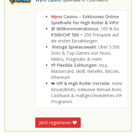
Wyns Casino
Spielhalle in
Cournillens
Wyns
Casino – Exklusives Online
Spielhalle für High Roller & VIPs!
🎁
Willkommensbonus:
100 % bis
€500/CHF 500
+ 200 Freispiele auf
die ersten Einzahlungen
Riesige Spielauswahl:
Über 5.500
Slots & Top-Games von Novo,
Mekru, Pragmatic & mehr
💳
Flexible Zahlungen:
Visa,
Mastercard, Skrill, Neteller, Bitcoin,
Ethereum
👑
VIP & High Roller Vorteile:
Hohe
Einsatzlimits, exklusive Reload-Boni,
Cashback & maßgeschneidertes VIP-
Programm
Jetzt registrieren