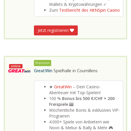
Wallets & Kryptowährungen ✓
Zum
Testbericht des HitNSpin Casino
Jetzt registrieren
Premium
online
GreatWin
Spielhalle in
Cournillens
★
GreatWin
– Dein Casino-
Abenteuer mit Top-Spielen!
100 %
Bonus bis 500 €/CHF + 200
Freispiele
🎰
Wöchentliche Bonis & exklusives VIP-
Programm
4.000+ Spiele von Anbietern wie
Novo & Mekur & Bally & Mehr 🎮