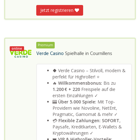
Jetzt registrieren
Premium
online
Verde Casino
Spielhalle in
Cournillens
🍀
Verde Casino – Stilvoll, modern &
perfekt für Highroller! ⭐
🔥
Willkommensbonus:
Bis zu
1.200 € + 220
Freispiele auf die
ersten Einzahlungen ✓
🎰
Über 5.000 Spiele:
Mit Top-
Providern wie Novoline, NetEnt,
Pragmatic, Gamomat & mehr ✓
💳
Flexible Zahlungen:
SOFORT
,
Paysafe, Kreditkarten, E-Wallets &
Kryptowährungen ✓
👑
VIP & Highroller-Vorteile: