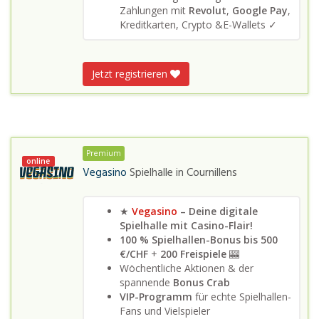
Zahlungen mit
Revolut
,
Google Pay
,
Kreditkarten, Crypto &E-Wallets ✓
Jetzt registrieren
Premium
online
Vegasino
Spielhalle in
Cournillens
★
Vegasino
– Deine digitale
Spielhalle mit Casino-Flair!
100 % Spielhallen-Bonus bis 500
€/CHF
+
200 Freispiele
🎰
Wöchentliche Aktionen & der
spannende
Bonus Crab
VIP-Programm
für echte Spielhallen-
Fans und Vielspieler