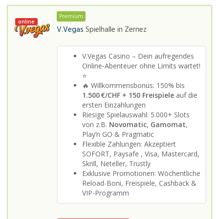
Premium
online
V.Vegas
Spielhalle in
Zernez
V.Vegas Casino – Dein aufregendes
Online-Abenteuer ohne Limits wartet!
⭐
🔥 Willkommensbonus: 150% bis
1.500 €/CHF + 150 Freispiele
auf die
ersten Einzahlungen
Riesige Spielauswahl: 5.000+ Slots
von z.B.
Novomatic
,
Gamomat
,
Play’n GO & Pragmatic
Flexible Zahlungen: Akzeptiert
SOFORT, Paysafe , Visa, Mastercard,
Skrill, Neteller, Trustly
Exklusive Promotionen: Wöchentliche
Reload-Boni, Freispiele, Cashback &
VIP-Programm