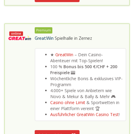
Premium
online
GreatWin
Spielhalle in
Zernez
★
GreatWin
– Dein Casino-
Abenteuer mit Top-Spielen!
100 %
Bonus bis 500 €/CHF + 200
Freispiele
🎰
Wöchentliche Bonis & exklusives VIP-
Programm
4.000+ Spiele von Anbietern wie
Novo & Mekur & Bally & Mehr 🎮
Casino ohne Limit
& Sportwetten in
einer Plattform vereint 🏆
Ausführlicher GreatWin Casino Test
!