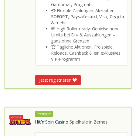
Gamomat, Pragmatic
💳 Flexible Zahlungen: Akzeptiert
SOFORT
,
Paysafecard
, Visa,
Crypto
& mehr
💸 High Roller ready: Genieße hohe
Limits bei Ein- & Auszahlungen –
ganz ohne Grenzen
🏆 Tägliche Aktionen, Freispiele,
Reloads, Cashback & ein exklusives
VIP-Programm
Jetzt registrieren
Premium
online
Hit’n’Spin Casino
Spielhalle in
Zernez