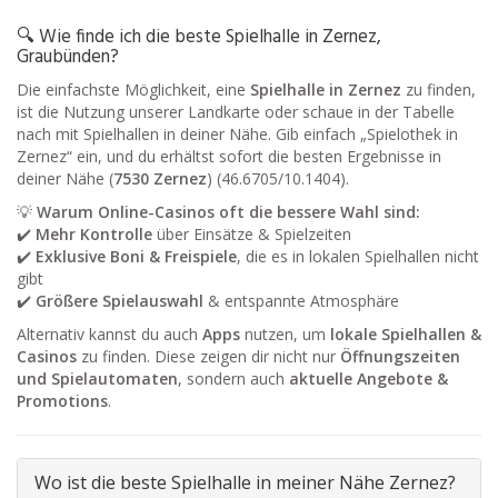
🔍 Wie finde ich die beste Spielhalle in Zernez,
Graubünden?
Die einfachste Möglichkeit, eine
Spielhalle in Zernez
zu finden,
ist die Nutzung unserer Landkarte oder schaue in der Tabelle
nach mit Spielhallen in deiner Nähe. Gib einfach „Spielothek in
Zernez“ ein, und du erhältst sofort die besten Ergebnisse in
deiner Nähe (
7530 Zernez
) (46.6705/10.1404).
💡
Warum Online-Casinos oft die bessere Wahl sind:
✔️
Mehr Kontrolle
über Einsätze & Spielzeiten
✔️
Exklusive Boni & Freispiele
, die es in lokalen Spielhallen nicht
gibt
✔️
Größere Spielauswahl
& entspannte Atmosphäre
Alternativ kannst du auch
Apps
nutzen, um
lokale Spielhallen &
Casinos
zu finden. Diese zeigen dir nicht nur
Öffnungszeiten
und Spielautomaten
, sondern auch
aktuelle Angebote &
Promotions
.
Wo ist die beste Spielhalle in meiner Nähe Zernez?