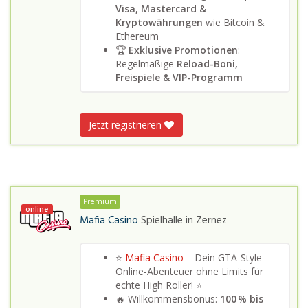
Visa, Mastercard &
Kryptowährungen
wie Bitcoin &
Ethereum
🏆
Exklusive Promotionen
:
Regelmäßige
Reload-Boni,
Freispiele & VIP-Programm
Jetzt registrieren
Premium
online
Mafia Casino
Spielhalle in
Zernez
⭐
Mafia Casino
– Dein GTA-Style
Online-Abenteuer ohne Limits für
echte High Roller! ⭐
🔥 Willkommensbonus:
100 % bis