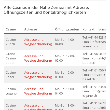
Alle Casinos in der Nähe Zernez mit Adresse,
Öffnungszeiten und Kontaktmöglichkeiten
Casino
Adresse
Öffnungszeiten
Kontaktinformat
Tel: +41 44 123 45 6
Casino
Adresse und
Mo-So: 11:00-
Email:
info@casino
Zürich
Wegbeschreibung
04:00
zuerich.ch
Grand
Tel: +41 56 987 65 4
Adresse und
Mo-So: 12:00-
Casino
Email:
kontakt@ca
Wegbeschreibung
02:00
Baden
baden.ch
Tel: +41 61 456 78 9
Casino
Adresse und
Mo-So: 12:00-
Email:
service@cas
Basel
Wegbeschreibung
03:00
basel.ch
Tel: +41 91 234 56 7
Casino
Adresse und
Mo-So: 11:00-
Email:
info@casino
Lugano
Wegbeschreibung
04:00
lugano.ch
Tel: +41 31 567 89 0
Casino
Adresse und
Mo-So: 13:00-
Email:
kontakt@ca
Bern
Wegbeschreibung
02:00