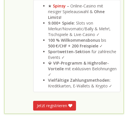
★
Spinsy
–
Online-Casino mit
riesiger Spieleauswahl &
Ohne
Limits
!
9.000+ Spiele:
Slots von
Merkur/Novomatic/Bally & Mehr!,
Tischspiele & Live-Casino ✓
100 % Willkommensbonus
bis
500 €/CHF + 200 Freispiele
✓
Sportwetten-Sektion
für zahlreiche
Events ✓
💎
VIP-Programm & Highroller-
Vorteile
mit exklusiven Belohnungen
✓
Vielfältige Zahlungsmethoden:
Kreditkarten, E-Wallets & Krypto ✓
Jetzt registrieren