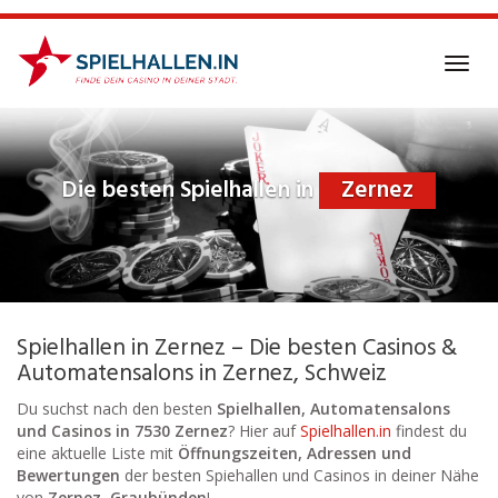
Skip
to
main
Toggl
content
navig
Die besten Spielhallen in
Zernez
Spielhallen in Zernez – Die besten Casinos &
Automatensalons in Zernez, Schweiz
Du suchst nach den besten
Spielhallen, Automatensalons
und Casinos in 7530 Zernez
? Hier auf
Spielhallen.in
findest du
eine aktuelle Liste mit
Öffnungszeiten, Adressen und
Bewertungen
der besten Spiehallen und Casinos in deiner Nähe
von
Zernez, Graubünden
!