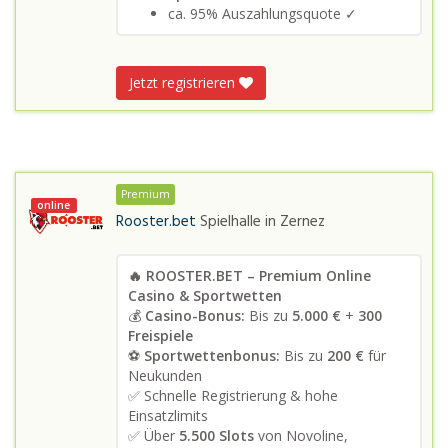
ca. 95% Auszahlungsquote ✓
Jetzt registrieren
Premium
online
Rooster.bet
Spielhalle in
Zernez
🔥 ROOSTER.BET – Premium Online
Casino & Sportwetten
💰
Casino-Bonus:
Bis zu
5.000 €
+
300
Freispiele
⚽
Sportwettenbonus:
Bis zu
200 €
für
Neukunden
✅ Schnelle Registrierung & hohe
Einsatzlimits
✅ Über
5.500 Slots
von Novoline,