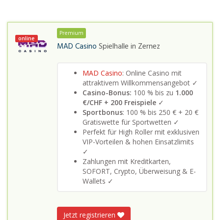
Premium
online
MAD Casino
Spielhalle in
Zernez
MAD Casino
: Online Casino mit
attraktivem Willkommensangebot ✓
Casino-Bonus:
100 % bis zu
1.000
€/CHF + 200 Freispiele
✓
Sportbonus
: 100 % bis 250 € + 20 €
Gratiswette für Sportwetten ✓
Perfekt für High Roller mit exklusiven
VIP-Vorteilen & hohen Einsatzlimits
✓
Zahlungen mit Kreditkarten,
SOFORT, Crypto, Überweisung & E-
Wallets ✓
Jetzt registrieren