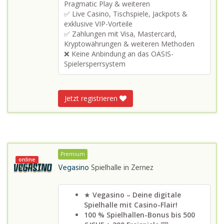
Pragmatic Play & weiteren
✅ Live Casino, Tischspiele, Jackpots &
exklusive VIP-Vorteile
✅ Zahlungen mit Visa, Mastercard,
Kryptowährungen & weiteren Methoden
❌ Keine Anbindung an das OASIS-
Spielersperrsystem
Jetzt registrieren
Premium
online
Vegasino
Spielhalle in
Zernez
★
Vegasino – Deine digitale
Spielhalle mit Casino-Flair!
100 % Spielhallen-Bonus bis 500