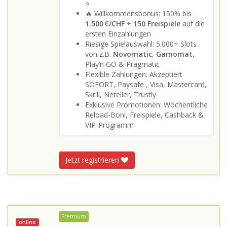
⭐
🔥 Willkommensbonus: 150% bis
1.500 €/CHF + 150 Freispiele
auf die
ersten Einzahlungen
Riesige Spielauswahl: 5.000+ Slots
von z.B.
Novomatic
,
Gamomat
,
Play’n GO & Pragmatic
Flexible Zahlungen: Akzeptiert
SOFORT, Paysafe , Visa, Mastercard,
Skrill, Neteller, Trustly
Exklusive Promotionen: Wöchentliche
Reload-Boni, Freispiele, Cashback &
VIP-Programm
Jetzt registrieren
Premium
online