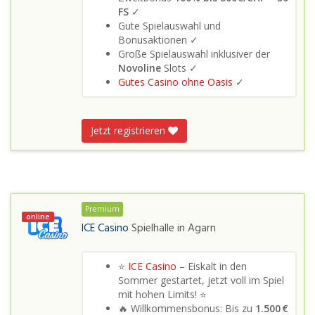
FS
✓
Gute Spielauswahl und
Bonusaktionen ✓
Große Spielauswahl inklusiver der
Novoline
Slots ✓
Gutes Casino ohne Oasis
✓
Jetzt registrieren
Premium
online
ICE Casino
Spielhalle in
Agarn
⭐
ICE Casino
– Eiskalt in den
Sommer gestartet, jetzt voll im Spiel
mit hohen Limits! ⭐
🔥 Willkommensbonus: Bis zu
1.500 €