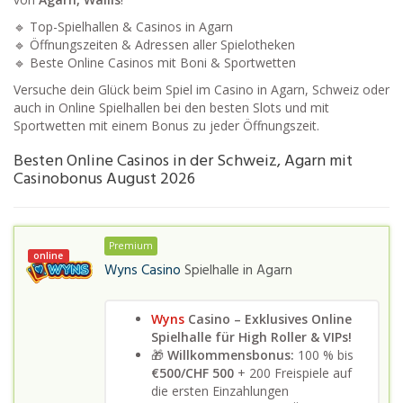
🔹 Top-Spielhallen & Casinos in Agarn
🔹 Öffnungszeiten & Adressen aller Spielotheken
🔹 Beste Online Casinos mit Boni & Sportwetten
Versuche dein Glück beim Spiel im Casino in Agarn, Schweiz oder
auch in Online Spielhallen bei den besten Slots und mit
Sportwetten mit einem Bonus zu jeder Öffnungszeit.
Besten Online Casinos in der Schweiz, Agarn mit
Casinobonus August 2026
Premium
online
Wyns Casino
Spielhalle in
Agarn
Wyns
Casino – Exklusives Online
Spielhalle für High Roller & VIPs!
🎁
Willkommensbonus:
100 % bis
€500/CHF 500
+ 200 Freispiele auf
die ersten Einzahlungen