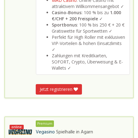
MAD Casino
: Online Casino mit
attraktivem Willkommensangebot ✓
Casino-Bonus:
100 % bis zu
1.000
€/CHF + 200 Freispiele
✓
Sportbonus
: 100 % bis 250 € + 20 €
Gratiswette für Sportwetten ✓
Perfekt für High Roller mit exklusiven
VIP-Vorteilen & hohen Einsatzlimits
✓
Zahlungen mit Kreditkarten,
SOFORT, Crypto, Überweisung & E-
Wallets ✓
Jetzt registrieren
Premium
online
Vegasino
Spielhalle in
Agarn