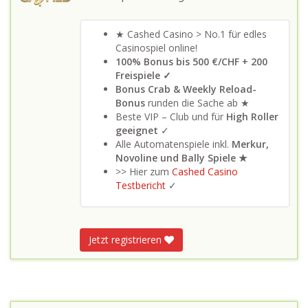
★ Cashed Casino > No.1 für edles
Casinospiel online!
100% Bonus bis 500 €/CHF + 200
Freispiele ✓
Bonus Crab &
Weekly Reload-
Bonus
runden die Sache ab ★
Beste VIP – Club und für
High Roller
geeignet
✓
Alle Automatenspiele inkl.
Merkur,
Novoline und Bally Spiele ★
>> Hier zum
Cashed Casino
Testbericht
✓
Jetzt registrieren