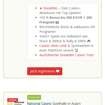
★
GreatWin
– Dein Casino-
Abenteuer mit Top-Spielen!
100 %
Bonus bis 500 €/CHF + 200
Freispiele
🎰
Wöchentliche Bonis & exklusives VIP-
Programm
4.000+ Spiele von Anbietern wie
Novo & Mekur & Bally & Mehr 🎮
Casino ohne Limit
& Sportwetten in
einer Plattform vereint 🏆
Ausführlicher GreatWin Casino Test
!
Jetzt registrieren
Premium
online
National Casino
Spielhalle in
Agarn