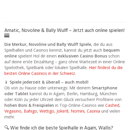
Amatic, Novoline & Bally Wulff – Jetzt auch online spielen!
🎰
Die Merkur, Novoline und Bally Wulff Spiele
, die du aus
Spielhallen und Casinos kennst, kannst du jetzt auch
bequem
online
spielen! Hol dir einen
exklusiven Casino Bonus
schon
auf deine erste Einzahlung – ganz ohne Wartezeit in einer Online
Spielothek, Spielbank oder lokalen Spielhalle.
Hier findest du die
besten Online Casinios in der Schweiz.
📱
Spiele jederzeit & überall – auch mobil!
Ob von zu Hause oder unterwegs: Mit deinem
Smartphone
oder Tablet
kannst du in Agarn, Berlin, Hamburg, München
oder Köln zu jeder Uhrzeit dein Glück versuchen! Profitiere von
hohen Boni & Freispielen
in Top-Online-Casinos wie
Cashed
,
Vegasino
,
Bahigo
,
Wettigo
,
Joker8
,
Nomini
,
Casinia
und vielen
mehr.
🔍 Wie finde ich die beste Spielhalle in Agarn, Wallis?