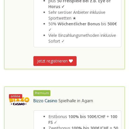
plus
50 Freispiele bei z.B. Eye of
Horus ✓
Sehr seröser Anbieter inklusive
Sportwetten ★
50%
Wöchentlicher Bonus
bis
500€
✓
Viele Einzahlungsmethoden inklusive
Sofort ✓
Jetzt registrieren
Premium
online
Bizzo Casino
Spielhalle in
Agarn
Erstbonus
100% bis 100€/CHF
+
100
FS
✓
Zweitbonus
100% bis 300€/CHF
+
50