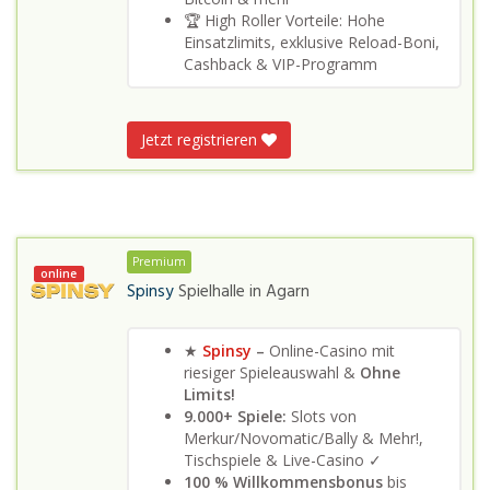
🏆 High Roller Vorteile: Hohe
Einsatzlimits, exklusive Reload-Boni,
Cashback & VIP-Programm
Jetzt registrieren
Premium
online
Spinsy
Spielhalle in
Agarn
★
Spinsy
–
Online-Casino mit
riesiger Spieleauswahl &
Ohne
Limits
!
9.000+ Spiele:
Slots von
Merkur/Novomatic/Bally & Mehr!,
Tischspiele & Live-Casino ✓
100 % Willkommensbonus
bis