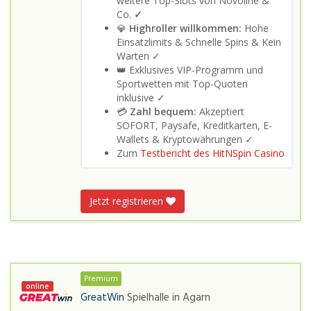
weitere Top-Slots von Novoline &
Co.
✓
💎
Highroller willkommen:
Hohe
Einsatzlimits & Schnelle Spins & Kein
Warten ✓
👑 Exklusives VIP-Programm und
Sportwetten mit Top-Quoten
inklusive ✓
💳
Zahl bequem:
Akzeptiert
SOFORT, Paysafe, Kreditkarten, E-
Wallets & Kryptowährungen ✓
Zum
Testbericht des HitNSpin Casino
Jetzt registrieren
Premium
online
GreatWin
Spielhalle in
Agarn