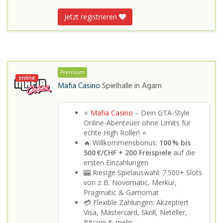
Jetzt registrieren
Premium
online
Mafia Casino
Spielhalle in
Agarn
⭐
Mafia Casino
– Dein GTA-Style
Online-Abenteuer ohne Limits für
echte High Roller! ⭐
🔥 Willkommensbonus:
100 % bis
500 €/CHF + 200 Freispiele
auf die
ersten Einzahlungen
🎰 Riesige Spielauswahl: 7.500+ Slots
von z. B. Novomatic, Merkur,
Pragmatic & Gamomat
💳 Flexible Zahlungen: Akzeptiert
Visa, Mastercard, Skrill, Neteller,
Bitcoin & mehr