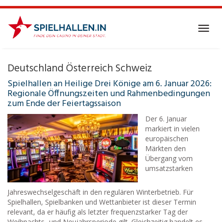
Skip
to
main
Toggl
content
navig
Deutschland Österreich Schweiz
Spielhallen an Heilige Drei Könige am 6. Januar 2026:
Regionale Öffnungszeiten und Rahmenbedingungen
zum Ende der Feiertagssaison
Der 6. Januar
markiert in vielen
europäischen
Märkten den
Übergang vom
umsatzstarken
Jahreswechselgeschäft in den regulären Winterbetrieb. Für
Spielhallen, Spielbanken und Wettanbieter ist dieser Termin
relevant, da er häufig als letzter frequenzstarker Tag der
Weihnachts- und Neujahrsperiode gilt. Gleichzeitig handelt es