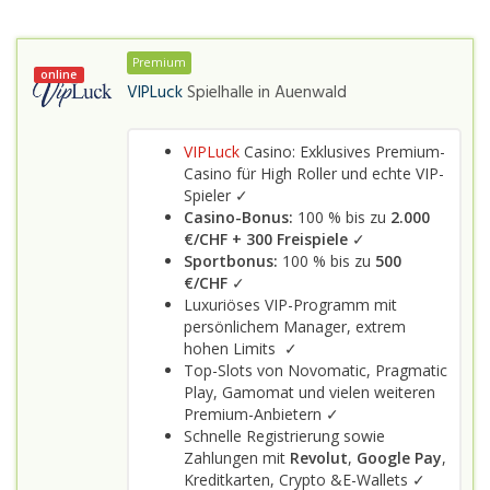
Premium
online
VIPLuck
Spielhalle in
Auenwald
VIPLuck
Casino: Exklusives Premium-
Casino für High Roller und echte VIP-
Spieler ✓
Casino-Bonus:
100 % bis zu
2.000
€/CHF + 300 Freispiele
✓
Sportbonus:
100 % bis zu
500
€/CHF
✓
Luxuriöses VIP-Programm mit
persönlichem Manager, extrem
hohen Limits ✓
Top-Slots von Novomatic, Pragmatic
Play, Gamomat und vielen weiteren
Premium-Anbietern ✓
Schnelle Registrierung sowie
Zahlungen mit
Revolut
,
Google Pay
,
Kreditkarten, Crypto &E-Wallets ✓