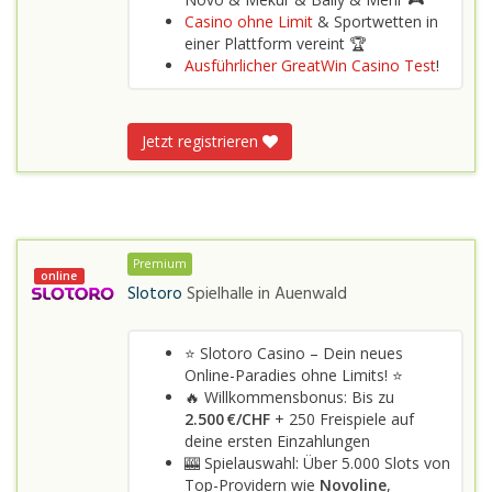
Casino ohne Limit
& Sportwetten in
einer Plattform vereint 🏆
Ausführlicher GreatWin Casino Test
!
Jetzt registrieren
Premium
online
Slotoro
Spielhalle in
Auenwald
⭐ Slotoro Casino – Dein neues
Online-Paradies ohne Limits! ⭐
🔥 Willkommensbonus: Bis zu
2.500 €/CHF
+ 250 Freispiele auf
deine ersten Einzahlungen
🎰 Spielauswahl: Über 5.000 Slots von
Top-Providern wie
Novoline
,