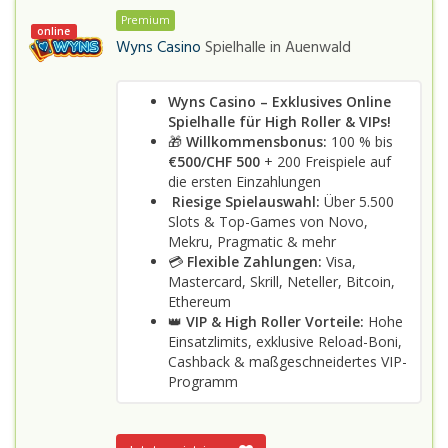
Premium
online
Wyns Casino
Spielhalle in
Auenwald
Wyns Casino – Exklusives Online
Spielhalle für High Roller & VIPs!
🎁
Willkommensbonus:
100 % bis
€500/CHF 500
+ 200 Freispiele auf
die ersten Einzahlungen
Riesige Spielauswahl:
Über 5.500
Slots & Top-Games von Novo,
Mekru, Pragmatic & mehr
💳
Flexible Zahlungen:
Visa,
Mastercard, Skrill, Neteller, Bitcoin,
Ethereum
👑
VIP & High Roller Vorteile:
Hohe
Einsatzlimits, exklusive Reload-Boni,
Cashback & maßgeschneidertes VIP-
Programm