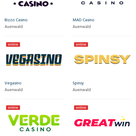
Bizzo Casino
MAD Casino
Auenwald
Auenwald
online
online
Vegasino
Spinsy
Auenwald
Auenwald
online
online