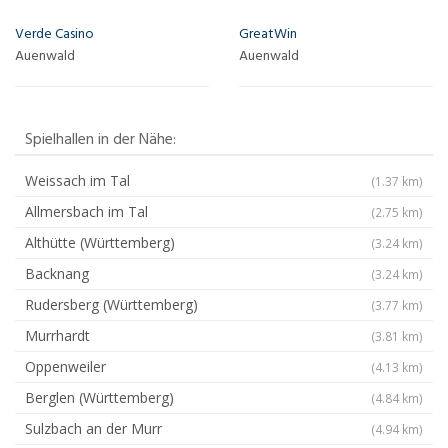
Verde Casino
GreatWin
Auenwald
Auenwald
Spielhallen in der Nähe:
Weissach im Tal
(1.37 km)
Allmersbach im Tal
(2.75 km)
Althütte (Württemberg)
(3.24 km)
Backnang
(3.24 km)
Rudersberg (Württemberg)
(3.77 km)
Murrhardt
(3.81 km)
Oppenweiler
(4.13 km)
Berglen (Württemberg)
(4.84 km)
Sulzbach an der Murr
(4.94 km)