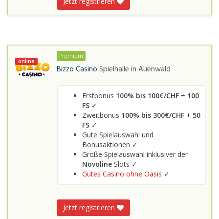
Jetzt registrieren
Premium
online
Bizzo Casino
Spielhalle in
Auenwald
Erstbonus
100% bis 100€/CHF
+
100
FS
✓
Zweitbonus
100% bis 300€/CHF
+
50
FS
✓
Gute Spielauswahl und
Bonusaktionen ✓
Große Spielauswahl inklusiver der
Novoline
Slots ✓
Gutes Casino ohne Oasis
✓
Jetzt registrieren