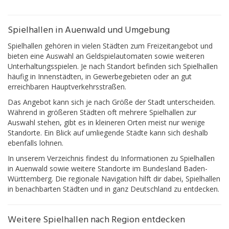
Spielhallen in Auenwald und Umgebung
Spielhallen gehören in vielen Städten zum Freizeitangebot und
bieten eine Auswahl an Geldspielautomaten sowie weiteren
Unterhaltungsspielen. Je nach Standort befinden sich Spielhallen
häufig in Innenstädten, in Gewerbegebieten oder an gut
erreichbaren Hauptverkehrsstraßen.
Das Angebot kann sich je nach Größe der Stadt unterscheiden.
Während in größeren Städten oft mehrere Spielhallen zur
Auswahl stehen, gibt es in kleineren Orten meist nur wenige
Standorte. Ein Blick auf umliegende Städte kann sich deshalb
ebenfalls lohnen.
In unserem Verzeichnis findest du Informationen zu Spielhallen
in Auenwald sowie weitere Standorte im Bundesland Baden-
Württemberg. Die regionale Navigation hilft dir dabei, Spielhallen
in benachbarten Städten und in ganz Deutschland zu entdecken.
Weitere Spielhallen nach Region entdecken