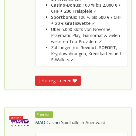
Casino-Bonus:
100 % bis
2.000 € /
CHF + 200 Freispiele
✓
Sportbonus:
100 % bis
500 € / CHF
+ 20 € Gratiswette
✓
Über 5.000 Slots von Novoline,
Pragmatic Play, Gamomat & vielen
weiteren Top-Providern ✓
Zahlungen mit
Revolut
,
SOFORT
,
Kryptowährungen, Kreditkarten und
E-Wallets ✓
Jetzt registrieren
Premium
online
MAD Casino
Spielhalle in
Auenwald