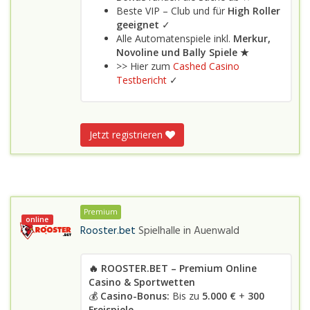
Beste VIP – Club und für
High Roller
geeignet
✓
Alle Automatenspiele inkl.
Merkur,
Novoline und Bally Spiele ★
>> Hier zum
Cashed Casino
Testbericht
✓
Jetzt registrieren
Premium
online
Rooster.bet
Spielhalle in
Auenwald
🔥 ROOSTER.BET – Premium Online
Casino & Sportwetten
💰
Casino-Bonus:
Bis zu
5.000 €
+
300
Freispiele