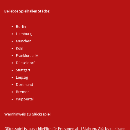
Beliebte Spielhallen Städte:
Berlin
Hamburg
München
Köln
Frankfurt a. M.
Düsseldorf
Stuttgart
Leipzig
Dortmund
Bremen
Wuppertal
Warnhinweis zu Glücksspiel
:
Glücksspiel ist ausschließlich für Personen ab 18 Jahren. Glücksspiel kann