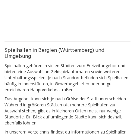
Spielhallen in Berglen (Württemberg) und
Umgebung
Spielhallen gehören in vielen Städten zum Freizeitangebot und
bieten eine Auswahl an Geldspielautomaten sowie weiteren
Unterhaltungsspielen. Je nach Standort befinden sich Spielhallen
häufig in Innenstädten, in Gewerbegebieten oder an gut
erreichbaren Hauptverkehrsstraßen.
Das Angebot kann sich je nach Größe der Stadt unterscheiden.
Während in größeren Städten oft mehrere Spielhallen zur
Auswahl stehen, gibt es in kleineren Orten meist nur wenige
Standorte. Ein Blick auf umliegende Städte kann sich deshalb
ebenfalls lohnen.
In unserem Verzeichnis findest du Informationen zu Spielhallen