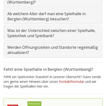
(Württemberg)?
Ab welchem Alter darf man eine Spielhalle in
Berglen (Württemberg) besuchen?
Was ist der Unterschied zwischen einer Spielhalle,
Spielothek und Spielbank?
Werden Öffnungszeiten und Standorte regelmäßig
aktualisiert?
Fehlt eine Spielhalle in Berglen (Württemberg)?
Fehlt ein Spielcenter-Standort in unserer Übersicht? Dann sende
uns gerne einen Hinweis über unser
Kontaktformular
und wir
tragen die Spielhallen hier ein.
Premium