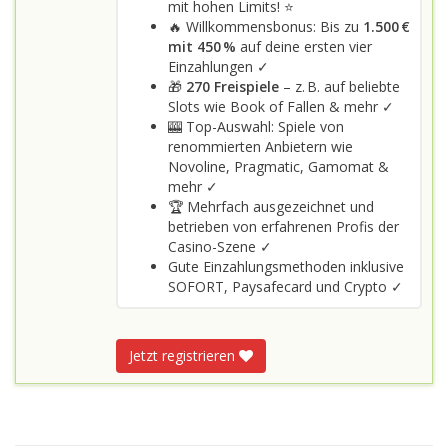
mit hohen Limits! ⭐
🔥 Willkommensbonus: Bis zu
1.500 €
mit 450 %
auf deine ersten vier
Einzahlungen ✓
🎁
270 Freispiele
– z. B. auf beliebte
Slots wie Book of Fallen & mehr ✓
🎰 Top-Auswahl: Spiele von
renommierten Anbietern wie
Novoline, Pragmatic, Gamomat &
mehr ✓
🏆 Mehrfach ausgezeichnet und
betrieben von erfahrenen Profis der
Casino-Szene ✓
Gute Einzahlungsmethoden inklusive
SOFORT, Paysafecard und Crypto ✓
Jetzt registrieren