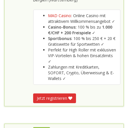
Berglen (Württemberg)
MAD Casino
: Online Casino mit
attraktivem Willkommensangebot ✓
Casino-Bonus:
100 % bis zu
1.000
€/CHF + 200 Freispiele
✓
Sportbonus
: 100 % bis 250 € + 20 €
Gratiswette für Sportwetten ✓
Perfekt für High Roller mit exklusiven
VIP-Vorteilen & hohen Einsatzlimits
✓
Zahlungen mit Kreditkarten,
SOFORT, Crypto, Überweisung & E-
Wallets ✓
Jetzt registrieren