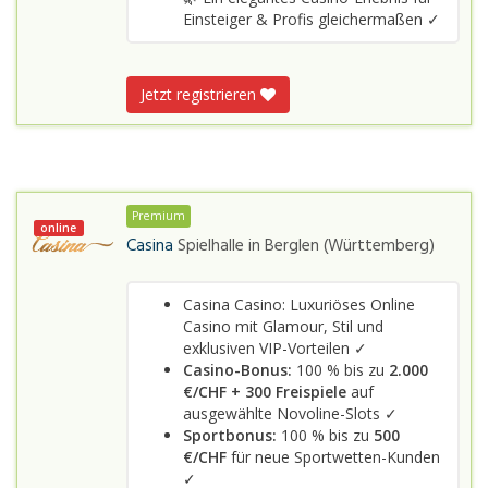
Einsteiger & Profis gleichermaßen ✓
Jetzt registrieren
Premium
online
Casina
Spielhalle in
Berglen (Württemberg)
Casina Casino: Luxuriöses Online
Casino mit Glamour, Stil und
exklusiven VIP-Vorteilen ✓
Casino-Bonus:
100 % bis zu
2.000
€/CHF + 300 Freispiele
auf
ausgewählte Novoline-Slots ✓
Sportbonus:
100 % bis zu
500
€/CHF
für neue Sportwetten-Kunden
✓