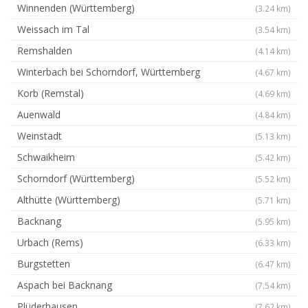
Winnenden (Württemberg)
(3.24 km)
Weissach im Tal
(3.54 km)
Remshalden
(4.14 km)
Winterbach bei Schorndorf, Württemberg
(4.67 km)
Korb (Remstal)
(4.69 km)
Auenwald
(4.84 km)
Weinstadt
(5.13 km)
Schwaikheim
(5.42 km)
Schorndorf (Württemberg)
(5.52 km)
Althütte (Württemberg)
(5.71 km)
Backnang
(5.95 km)
Urbach (Rems)
(6.33 km)
Burgstetten
(6.47 km)
Aspach bei Backnang
(7.54 km)
Plüderhausen
(7.62 km)