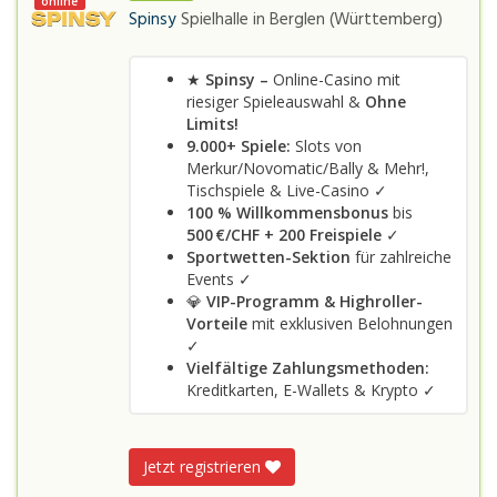
online
Spinsy
Spielhalle in
Berglen (Württemberg)
★
Spinsy –
Online-Casino mit
riesiger Spieleauswahl &
Ohne
Limits
!
9.000+ Spiele:
Slots von
Merkur/Novomatic/Bally & Mehr!,
Tischspiele & Live-Casino ✓
100 % Willkommensbonus
bis
500 €/CHF + 200 Freispiele
✓
Sportwetten-Sektion
für zahlreiche
Events ✓
💎
VIP-Programm & Highroller-
Vorteile
mit exklusiven Belohnungen
✓
Vielfältige Zahlungsmethoden:
Kreditkarten, E-Wallets & Krypto ✓
Jetzt registrieren