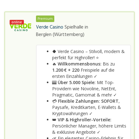
Premium
online
Verde Casino
Spielhalle in
Berglen (Württemberg)
🍀
Verde Casino – Stilvoll, modern &
perfekt für Highroller! ⭐
🔥
Willkommensbonus:
Bis zu
1.200 € + 220
Freispiele auf die
ersten Einzahlungen ✓
🎰
Über 5.000 Spiele:
Mit Top-
Providern wie Novoline, NetEnt,
Pragmatic, Gamomat & mehr ✓
💳
Flexible Zahlungen:
SOFORT
,
Paysafe, Kreditkarten, E-Wallets &
Kryptowährungen ✓
👑
VIP & Highroller-Vorteile:
Persönlicher Manager, höhere Limits
& exklusive Angebote ✓
🌿 Ein elegantes Casino-Erlebnis für