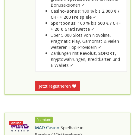
Bonusaktionen ✓
Casino-Bonus:
100 % bis
2.000 € /
CHF + 200 Freispiele
✓
Sportbonus:
100 % bis
500 € / CHF
+ 20 € Gratiswette
✓
Über 5.000 Slots von Novoline,
Pragmatic Play, Gamomat & vielen
weiteren Top-Providern ✓
Zahlungen mit
Revolut
,
SOFORT
,
Kryptowährungen, Kreditkarten und
E-Wallets ✓
Jetzt registrieren
Premium
online
MAD Casino
Spielhalle in