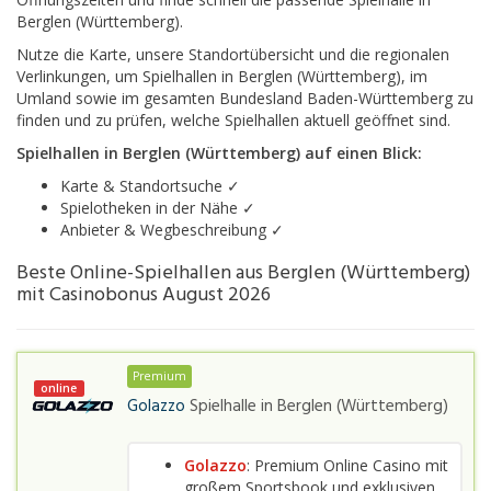
Berglen (Württemberg).
Nutze die Karte, unsere Standortübersicht und die regionalen
Verlinkungen, um Spielhallen in Berglen (Württemberg), im
Umland sowie im gesamten Bundesland Baden-Württemberg zu
finden und zu prüfen, welche Spielhallen aktuell geöffnet sind.
Spielhallen in Berglen (Württemberg) auf einen Blick:
Karte & Standortsuche ✓
Spielotheken in der Nähe ✓
Anbieter & Wegbeschreibung ✓
Beste Online-Spielhallen aus Berglen (Württemberg)
mit Casinobonus August 2026
Premium
online
Golazzo
Spielhalle in
Berglen (Württemberg)
Golazzo
: Premium Online Casino mit
großem Sportsbook und exklusiven