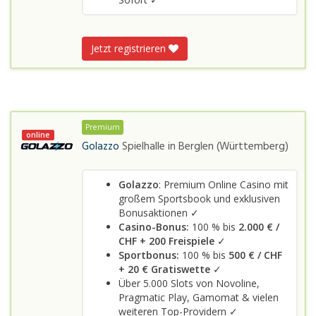
Jetzt registrieren
Premium
online
Golazzo
Spielhalle in
Berglen (Württemberg)
Golazzo
: Premium Online Casino mit
großem Sportsbook und exklusiven
Bonusaktionen ✓
Casino-Bonus:
100 % bis
2.000 € /
CHF + 200 Freispiele
✓
Sportbonus:
100 % bis
500 € / CHF
+ 20 € Gratiswette
✓
Über 5.000 Slots von Novoline,
Pragmatic Play, Gamomat & vielen
weiteren Top-Providern ✓