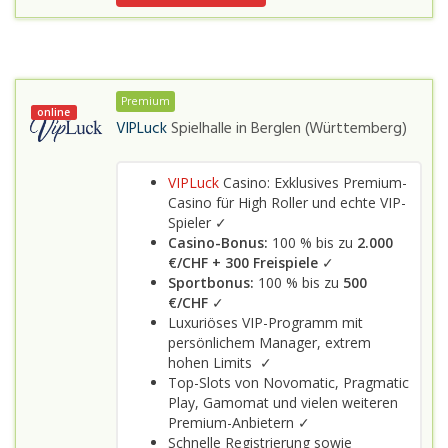
Premium
online
VIPLuck
Spielhalle in
Berglen (Württemberg)
VIPLuck
Casino: Exklusives Premium-
Casino für High Roller und echte VIP-
Spieler ✓
Casino-Bonus:
100 % bis zu
2.000
€/CHF + 300 Freispiele
✓
Sportbonus:
100 % bis zu
500
€/CHF
✓
Luxuriöses VIP-Programm mit
persönlichem Manager, extrem
hohen Limits ✓
Top-Slots von Novomatic, Pragmatic
Play, Gamomat und vielen weiteren
Premium-Anbietern ✓
Schnelle Registrierung sowie