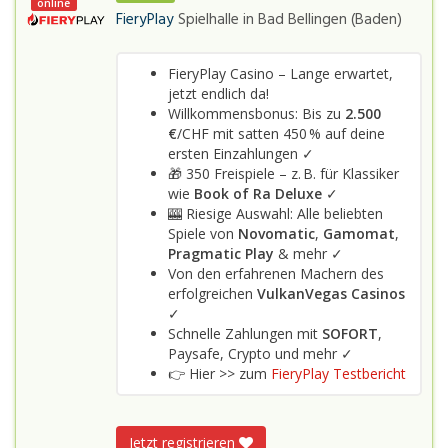
online
FieryPlay
Spielhalle in
Bad Bellingen (Baden)
FieryPlay Casino – Lange erwartet,
jetzt endlich da!
Willkommensbonus: Bis zu
2.500
€
/CHF mit satten 450 % auf deine
ersten Einzahlungen ✓
🎁 350 Freispiele – z. B. für Klassiker
wie
Book of Ra Deluxe
✓
🎰 Riesige Auswahl: Alle beliebten
Spiele von
Novomatic
,
Gamomat
,
Pragmatic Play
& mehr ✓
Von den erfahrenen Machern des
erfolgreichen
VulkanVegas Casinos
✓
Schnelle Zahlungen mit
SOFORT
,
Paysafe, Crypto und mehr ✓
👉 Hier >> zum
FieryPlay Testbericht
Jetzt registrieren