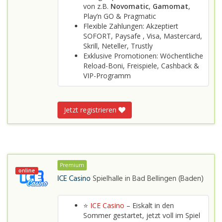
von z.B.
Novomatic
,
Gamomat
,
Play’n GO & Pragmatic
Flexible Zahlungen: Akzeptiert
SOFORT, Paysafe , Visa, Mastercard,
Skrill, Neteller, Trustly
Exklusive Promotionen: Wöchentliche
Reload-Boni, Freispiele, Cashback &
VIP-Programm
Jetzt registrieren
Premium
online
ICE Casino
Spielhalle in
Bad Bellingen (Baden)
⭐
ICE Casino
– Eiskalt in den
Sommer gestartet, jetzt voll im Spiel