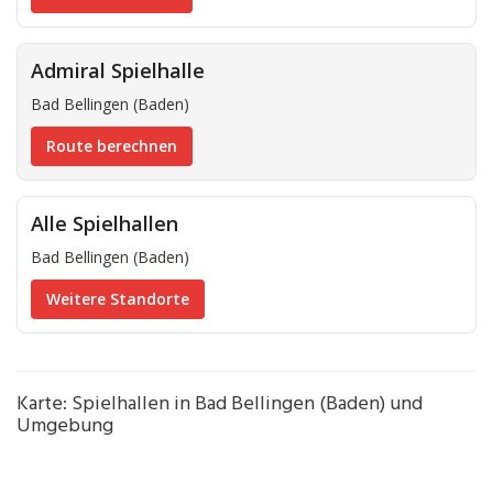
Admiral Spielhalle
Bad Bellingen (Baden)
Route berechnen
Alle Spielhallen
Bad Bellingen (Baden)
Weitere Standorte
Karte: Spielhallen in Bad Bellingen (Baden) und
Umgebung