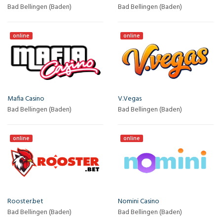
Bad Bellingen (Baden)
Bad Bellingen (Baden)
online
online
Mafia Casino
V.Vegas
Bad Bellingen (Baden)
Bad Bellingen (Baden)
online
online
Rooster.bet
Nomini Casino
Bad Bellingen (Baden)
Bad Bellingen (Baden)