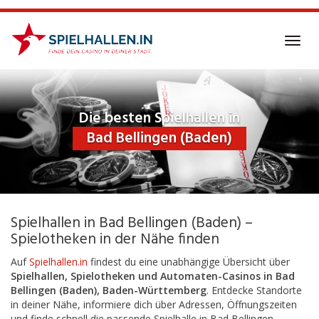
Skip
to
main
Toggl
content
navig
Die besten Spielhallen in
Bad Bellingen (Baden)
Spielhallen in Bad Bellingen (Baden) –
Spielotheken in der Nähe finden
Auf
Spielhallen.in
findest du eine unabhängige Übersicht über
Spielhallen, Spielotheken und Automaten-Casinos in Bad
Bellingen (Baden), Baden-Württemberg
. Entdecke Standorte
in deiner Nähe, informiere dich über Adressen, Öffnungszeiten
und finde schnell die passende Spielhalle in Bad Bellingen