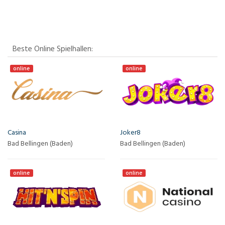
Beste Online Spielhallen:
online
online
Casina
Joker8
Bad Bellingen (Baden)
Bad Bellingen (Baden)
online
online