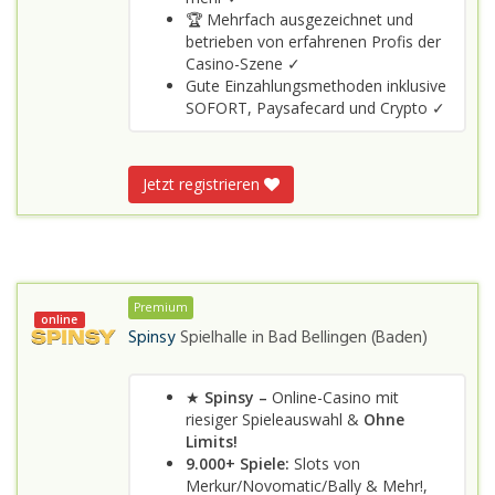
🏆 Mehrfach ausgezeichnet und
betrieben von erfahrenen Profis der
Casino-Szene ✓
Gute Einzahlungsmethoden inklusive
SOFORT, Paysafecard und Crypto ✓
Jetzt registrieren
Premium
online
Spinsy
Spielhalle in
Bad Bellingen (Baden)
★
Spinsy –
Online-Casino mit
riesiger Spieleauswahl &
Ohne
Limits
!
9.000+ Spiele:
Slots von
Merkur/Novomatic/Bally & Mehr!,