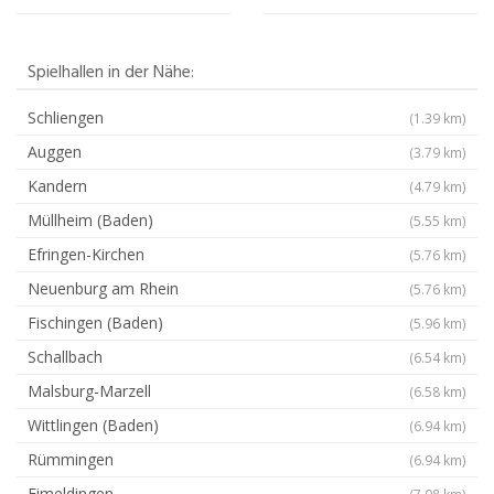
Spielhallen in der Nähe:
Schliengen
(1.39 km)
Auggen
(3.79 km)
Kandern
(4.79 km)
Müllheim (Baden)
(5.55 km)
Efringen-Kirchen
(5.76 km)
Neuenburg am Rhein
(5.76 km)
Fischingen (Baden)
(5.96 km)
Schallbach
(6.54 km)
Malsburg-Marzell
(6.58 km)
Wittlingen (Baden)
(6.94 km)
Rümmingen
(6.94 km)
Eimeldingen