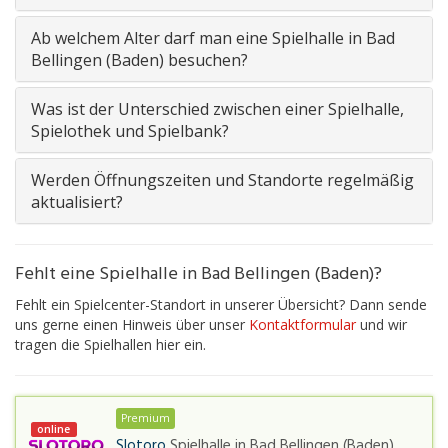
Ab welchem Alter darf man eine Spielhalle in Bad
Bellingen (Baden) besuchen?
Was ist der Unterschied zwischen einer Spielhalle,
Spielothek und Spielbank?
Werden Öffnungszeiten und Standorte regelmäßig
aktualisiert?
Fehlt eine Spielhalle in Bad Bellingen (Baden)?
Fehlt ein Spielcenter-Standort in unserer Übersicht? Dann sende
uns gerne einen Hinweis über unser
Kontaktformular
und wir
tragen die Spielhallen hier ein.
Premium
online
Slotoro
Spielhalle in
Bad Bellingen (Baden)