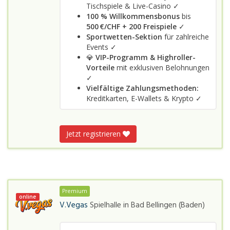
Tischspiele & Live-Casino ✓
100 % Willkommensbonus
bis
500 €/CHF + 200 Freispiele
✓
Sportwetten-Sektion
für zahlreiche
Events ✓
💎
VIP-Programm & Highroller-
Vorteile
mit exklusiven Belohnungen
✓
Vielfältige Zahlungsmethoden:
Kreditkarten, E-Wallets & Krypto ✓
Jetzt registrieren
Premium
online
V.Vegas
Spielhalle in
Bad Bellingen (Baden)