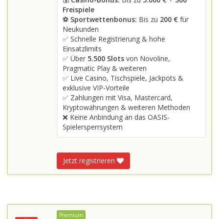
Freispiele
⚽
Sportwettenbonus:
Bis zu
200 €
für
Neukunden
✅ Schnelle Registrierung & hohe
Einsatzlimits
✅ Über
5.500 Slots
von Novoline,
Pragmatic Play & weiteren
✅ Live Casino, Tischspiele, Jackpots &
exklusive VIP-Vorteile
✅ Zahlungen mit Visa, Mastercard,
Kryptowährungen & weiteren Methoden
❌ Keine Anbindung an das OASIS-
Spielersperrsystem
Jetzt registrieren
Premium