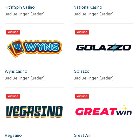
Hit’n’Spin Casino
National Casino
Bad Bellingen (Baden)
Bad Bellingen (Baden)
online
online
Wyns Casino
Golazzo
Bad Bellingen (Baden)
Bad Bellingen (Baden)
online
online
Vegasino
GreatWin