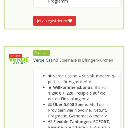
Programm
Jetzt registrieren
Premium
online
Verde Casino
Spielhalle in
Efringen-Kirchen
🍀
Verde Casino – Stilvoll, modern &
perfekt für Highroller! ⭐
🔥
Willkommensbonus:
Bis zu
1.200 € + 220
Freispiele auf die
ersten Einzahlungen ✓
🎰
Über 5.000 Spiele:
Mit Top-
Providern wie Novoline, NetEnt,
Pragmatic, Gamomat & mehr ✓
💳
Flexible Zahlungen:
SOFORT
,
Paysafe, Kreditkarten, E-Wallets &