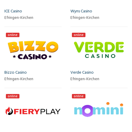
ICE Casino
Wyns Casino
Efringen-Kirchen
Efringen-Kirchen
online
online
Bizzo Casino
Verde Casino
Efringen-Kirchen
Efringen-Kirchen
online
online