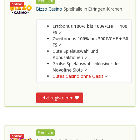
Premium
online
Bizzo Casino
Spielhalle in
Efringen-Kirchen
Erstbonus
100% bis 100€/CHF
+
100
FS
✓
Zweitbonus
100% bis 300€/CHF
+
50
FS
✓
Gute Spielauswahl und
Bonusaktionen ✓
Große Spielauswahl inklusiver der
Novoline
Slots ✓
Gutes Casino ohne Oasis
✓
Jetzt registrieren
Premium
online