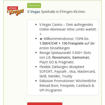
Premium
online
V.Vegas
Spielhalle in
Efringen-Kirchen
V.Vegas Casino – Dein aufregendes
Online-Abenteuer ohne Limits wartet!
⭐
🔥 Willkommensbonus: 150% bis
1.500 €/CHF + 150 Freispiele
auf die
ersten Einzahlungen
Riesige Spielauswahl: 5.000+ Slots
von z.B.
Novomatic
,
Gamomat
,
Play’n GO & Pragmatic
Flexible Zahlungen: Akzeptiert
SOFORT, Paysafe , Visa, Mastercard,
Skrill, Neteller, Trustly
Exklusive Promotionen: Wöchentliche
Reload-Boni, Freispiele, Cashback &
VIP-Programm