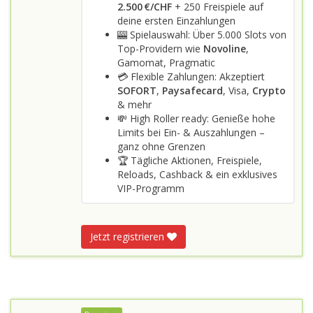
2.500 €/CHF
+ 250 Freispiele auf
deine ersten Einzahlungen
🎰 Spielauswahl: Über 5.000 Slots von
Top-Providern wie
Novoline
,
Gamomat, Pragmatic
💳 Flexible Zahlungen: Akzeptiert
SOFORT
,
Paysafecard
, Visa,
Crypto
& mehr
💸 High Roller ready: Genieße hohe
Limits bei Ein- & Auszahlungen –
ganz ohne Grenzen
🏆 Tägliche Aktionen, Freispiele,
Reloads, Cashback & ein exklusives
VIP-Programm
Jetzt registrieren