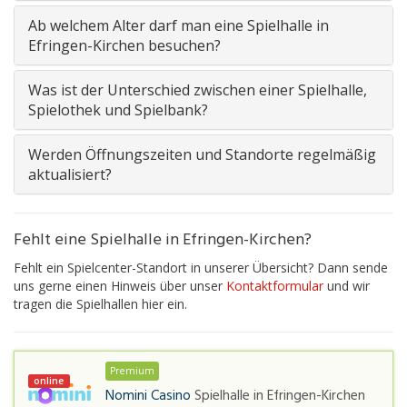
Ab welchem Alter darf man eine Spielhalle in
Efringen-Kirchen besuchen?
Was ist der Unterschied zwischen einer Spielhalle,
Spielothek und Spielbank?
Werden Öffnungszeiten und Standorte regelmäßig
aktualisiert?
Fehlt eine Spielhalle in Efringen-Kirchen?
Fehlt ein Spielcenter-Standort in unserer Übersicht? Dann sende
uns gerne einen Hinweis über unser
Kontaktformular
und wir
tragen die Spielhallen hier ein.
Premium
online
Nomini Casino
Spielhalle in
Efringen-Kirchen