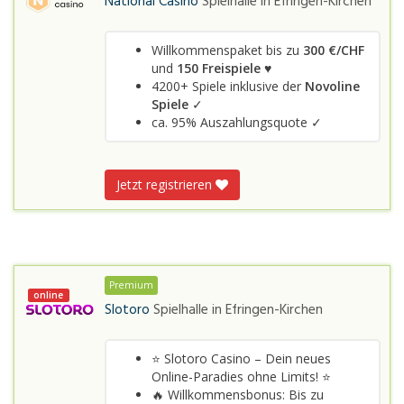
National Casino
Spielhalle in
Efringen-Kirchen
Willkommenspaket bis zu
300 €/CHF
und
150 Freispiele ♥
4200+ Spiele inklusive der
Novoline
Spiele
✓
ca. 95% Auszahlungsquote ✓
Jetzt registrieren
Premium
online
Slotoro
Spielhalle in
Efringen-Kirchen
⭐ Slotoro Casino – Dein neues
Online-Paradies ohne Limits! ⭐
🔥 Willkommensbonus: Bis zu