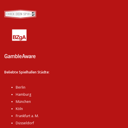
Beliebte Spielhallen Städte:
Berlin
Hamburg
München
Köln
Frankfurt a. M.
Düsseldorf