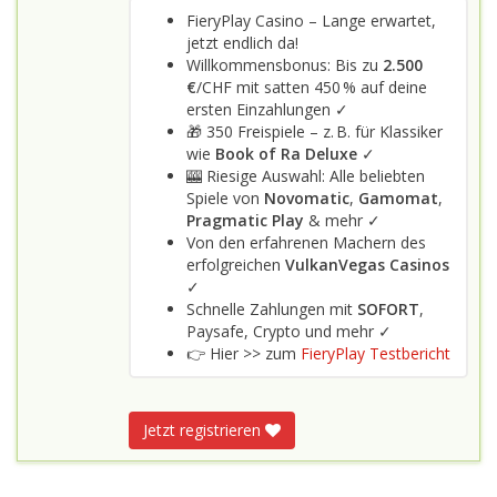
FieryPlay Casino – Lange erwartet,
jetzt endlich da!
Willkommensbonus: Bis zu
2.500
€
/CHF mit satten 450 % auf deine
ersten Einzahlungen ✓
🎁 350 Freispiele – z. B. für Klassiker
wie
Book of Ra Deluxe
✓
🎰 Riesige Auswahl: Alle beliebten
Spiele von
Novomatic
,
Gamomat
,
Pragmatic Play
& mehr ✓
Von den erfahrenen Machern des
erfolgreichen
VulkanVegas Casinos
✓
Schnelle Zahlungen mit
SOFORT
,
Paysafe, Crypto und mehr ✓
👉 Hier >> zum
FieryPlay Testbericht
Jetzt registrieren