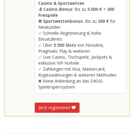
Casino & Sportwetten
💰
Casino-Bonus:
Bis zu
5.000 €
+
300
Freispiele
⚽
Sportwettenbonus:
Bis zu
200 €
für
Neukunden
✅ Schnelle Registrierung & hohe
Einsatzlimits
✅ Über
5.500 Slots
von Novoline,
Pragmatic Play & weiteren
✅ Live Casino, Tischspiele, Jackpots &
exklusive VIP-Vorteile
✅ Zahlungen mit Visa, Mastercard,
Kryptowährungen & weiteren Methoden
❌ Keine Anbindung an das OASIS-
Spielersperrsystem
Jetzt registrieren