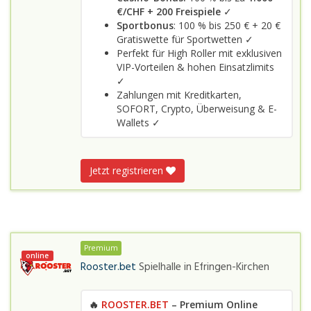
€/CHF + 200 Freispiele
✓
Sportbonus
: 100 % bis 250 € + 20 €
Gratiswette für Sportwetten ✓
Perfekt für High Roller mit exklusiven
VIP-Vorteilen & hohen Einsatzlimits
✓
Zahlungen mit Kreditkarten,
SOFORT, Crypto, Überweisung & E-
Wallets ✓
Jetzt registrieren
Premium
online
Rooster.bet
Spielhalle in
Efringen-Kirchen
🔥
ROOSTER.BET
– Premium Online