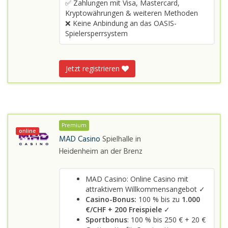
✅ Zahlungen mit Visa, Mastercard,
Kryptowährungen & weiteren Methoden
❌ Keine Anbindung an das OASIS-
Spielersperrsystem
Jetzt registrieren
Premium
online
MAD Casino
Spielhalle in
Heidenheim an der Brenz
MAD Casino: Online Casino mit
attraktivem Willkommensangebot ✓
Casino-Bonus:
100 % bis zu
1.000
€/CHF + 200 Freispiele
✓
Sportbonus
: 100 % bis 250 € + 20 €