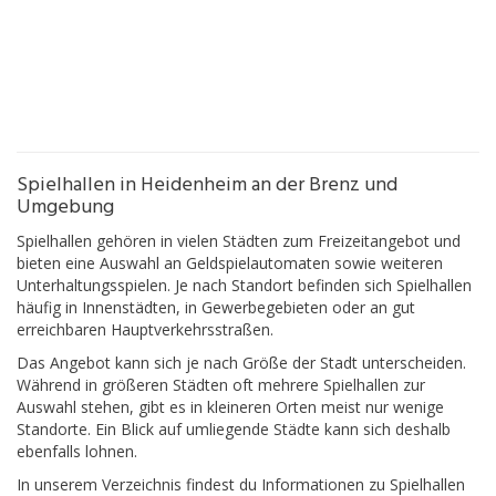
Spielhallen in Heidenheim an der Brenz und
Umgebung
Spielhallen gehören in vielen Städten zum Freizeitangebot und
bieten eine Auswahl an Geldspielautomaten sowie weiteren
Unterhaltungsspielen. Je nach Standort befinden sich Spielhallen
häufig in Innenstädten, in Gewerbegebieten oder an gut
erreichbaren Hauptverkehrsstraßen.
Das Angebot kann sich je nach Größe der Stadt unterscheiden.
Während in größeren Städten oft mehrere Spielhallen zur
Auswahl stehen, gibt es in kleineren Orten meist nur wenige
Standorte. Ein Blick auf umliegende Städte kann sich deshalb
ebenfalls lohnen.
In unserem Verzeichnis findest du Informationen zu Spielhallen