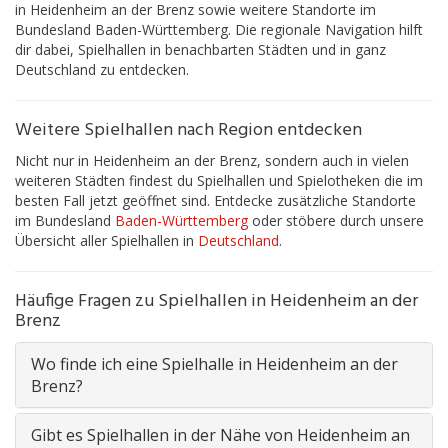
in Heidenheim an der Brenz sowie weitere Standorte im
Bundesland Baden-Württemberg. Die regionale Navigation hilft
dir dabei, Spielhallen in benachbarten Städten und in ganz
Deutschland zu entdecken.
Weitere Spielhallen nach Region entdecken
Nicht nur in Heidenheim an der Brenz, sondern auch in vielen
weiteren Städten findest du Spielhallen und Spielotheken die im
besten Fall jetzt geöffnet sind. Entdecke zusätzliche Standorte
im Bundesland
Baden-Württemberg
oder stöbere durch unsere
Übersicht aller Spielhallen in
Deutschland
.
Häufige Fragen zu Spielhallen in Heidenheim an der
Brenz
Wo finde ich eine Spielhalle in Heidenheim an der
Brenz?
Gibt es Spielhallen in der Nähe von Heidenheim an