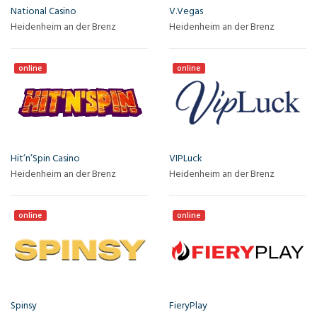
National Casino
V.Vegas
Heidenheim an der Brenz
Heidenheim an der Brenz
online
online
Hit’n’Spin Casino
VIPLuck
Heidenheim an der Brenz
Heidenheim an der Brenz
online
online
Spinsy
FieryPlay