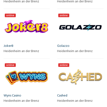
Heidenheim an der Brenz
Heidenheim an der Brenz
online
online
Joker8
Golazzo
Heidenheim an der Brenz
Heidenheim an der Brenz
online
online
Wyns Casino
Cashed
Heidenheim an der Brenz
Heidenheim an der Brenz