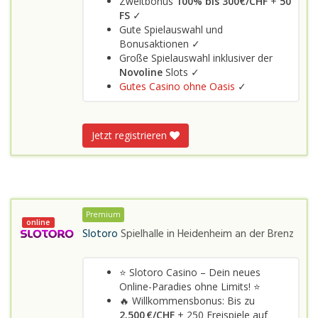
Zweitbonus
100% bis 300€/CHF
+
50
FS
✓
Gute Spielauswahl und
Bonusaktionen ✓
Große Spielauswahl inklusiver der
Novoline
Slots ✓
Gutes Casino ohne Oasis
✓
Jetzt registrieren
Premium
online
Slotoro
Spielhalle in
Heidenheim an der Brenz
⭐ Slotoro Casino – Dein neues
Online-Paradies ohne Limits! ⭐
🔥 Willkommensbonus: Bis zu
2.500 €/CHF
+ 250 Freispiele auf