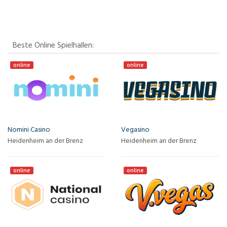
Beste Online Spielhallen:
online
online
Nomini Casino
Vegasino
Heidenheim an der Brenz
Heidenheim an der Brenz
online
online