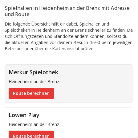
Spielhallen in Heidenheim an der Brenz mit Adresse
und Route
Die folgende Übersicht hilft dir dabei, Spielhallen und
Spielotheken in Heidenheim an der Brenz schneller zu finden. Da
sich Öffnungszeiten und Standorte ändern können, solltest du
die aktuellen Angaben vor deinem Besuch direkt beim jeweiligen
Betreiber oder über die Kartenansicht prüfen.
Merkur Spielothek
Heidenheim an der Brenz
Route berechnen
Löwen Play
Heidenheim an der Brenz
Route berechnen