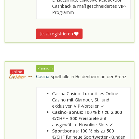
Cashback & maßgeschneidertes VIP-
Programm
Jetzt registrieren
Premium
online
Casina
Spielhalle in
Heidenheim an der Brenz
Casina Casino: Luxuriöses Online
Casino mit Glamour, Stil und
exklusiven VIP-Vorteilen ✓
Casino-Bonus:
100 % bis zu
2.000
€/CHF + 300 Freispiele
auf
ausgewählte Novoline-Slots ✓
Sportbonus:
100 % bis zu
500
€/CHF
für neue Sportwetten-Kunden