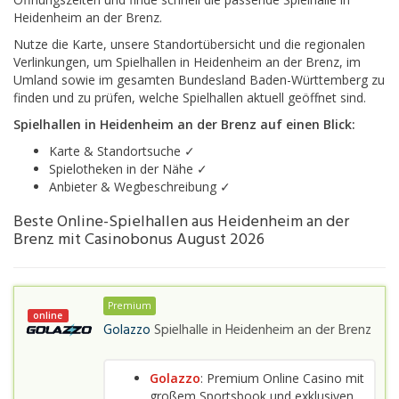
Heidenheim an der Brenz.
Nutze die Karte, unsere Standortübersicht und die regionalen
Verlinkungen, um Spielhallen in Heidenheim an der Brenz, im
Umland sowie im gesamten Bundesland Baden-Württemberg zu
finden und zu prüfen, welche Spielhallen aktuell geöffnet sind.
Spielhallen in Heidenheim an der Brenz auf einen Blick:
Karte & Standortsuche ✓
Spielotheken in der Nähe ✓
Anbieter & Wegbeschreibung ✓
Beste Online-Spielhallen aus Heidenheim an der
Brenz mit Casinobonus August 2026
Premium
online
Golazzo
Spielhalle in
Heidenheim an der Brenz
Golazzo
: Premium Online Casino mit
großem Sportsbook und exklusiven