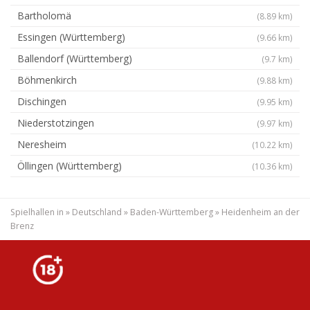
Bartholomä
(8.89 km)
Essingen (Württemberg)
(9.66 km)
Ballendorf (Württemberg)
(9.7 km)
Böhmenkirch
(9.88 km)
Dischingen
(9.95 km)
Niederstotzingen
(9.97 km)
Neresheim
(10.22 km)
Öllingen (Württemberg)
(10.36 km)
Spielhallen in
»
Deutschland
»
Baden-Württemberg
»
Heidenheim an der
Brenz