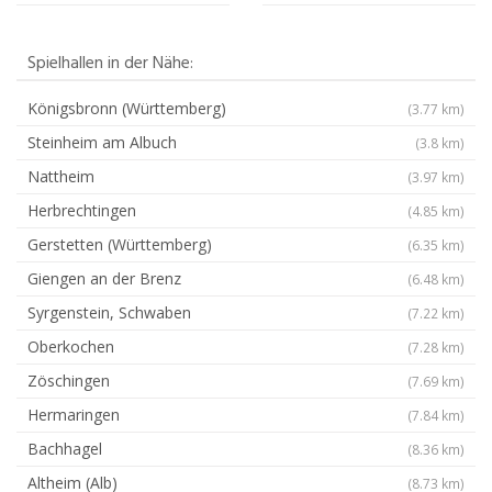
Spielhallen in der Nähe:
Königsbronn (Württemberg)
(3.77 km)
Steinheim am Albuch
(3.8 km)
Nattheim
(3.97 km)
Herbrechtingen
(4.85 km)
Gerstetten (Württemberg)
(6.35 km)
Giengen an der Brenz
(6.48 km)
Syrgenstein, Schwaben
(7.22 km)
Oberkochen
(7.28 km)
Zöschingen
(7.69 km)
Hermaringen
(7.84 km)
Bachhagel
(8.36 km)
Altheim (Alb)
(8.73 km)