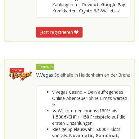
Zahlungen mit
Revolut
,
Google Pay
,
Kreditkarten, Crypto &E-Wallets ✓
Jetzt registrieren
Premium
online
V.Vegas
Spielhalle in
Heidenheim an der Brenz
V.Vegas Casino – Dein aufregendes
Online-Abenteuer ohne Limits wartet!
⭐
🔥 Willkommensbonus: 150% bis
1.500 €/CHF + 150 Freispiele
auf die
ersten Einzahlungen
Riesige Spielauswahl: 5.000+ Slots
von z.B.
Novomatic
,
Gamomat
,